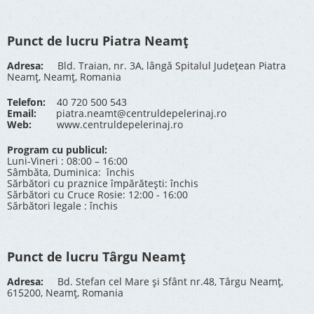
Punct de lucru Piatra Neamț
Adresa:
Bld. Traian, nr. 3A, lângă Spitalul Județean Piatra
Neamț, Neamț, Romania
Telefon:
40 720 500 543
Email:
piatra.neamt@centruldepelerinaj.ro
Web:
www.centruldepelerinaj.ro
Program cu publicul:
Luni-Vineri : 08:00 – 16:00
Sâmbăta, Duminica: închis
Sărbători cu praznice împărătești: închis
Sărbători cu Cruce Rosie: 12:00 - 16:00
Sărbători legale : închis
Punct de lucru Târgu Neamț
Adresa:
Bd. Stefan cel Mare și Sfânt nr.48, Târgu Neamț,
615200, Neamț, Romania