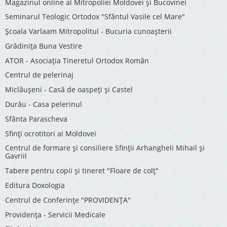
Magazinul online al Mitropoliei Moldovei și Bucovinei
Seminarul Teologic Ortodox "Sfântul Vasile cel Mare"
Şcoala Varlaam Mitropolitul - Bucuria cunoaşterii
Grădinița Buna Vestire
ATOR - Asociaţia Tineretul Ortodox Român
Centrul de pelerinaj
Miclăușeni - Casă de oaspeţi şi Castel
Durău - Casa pelerinul
Sfânta Parascheva
Sfinți ocrotitori ai Moldovei
Centrul de formare și consiliere Sfinții Arhangheli Mihail și
Gavriil
Tabere pentru copii şi tineret "Floare de colţ"
Editura Doxologia
Centrul de Conferinţe "PROVIDENŢA"
Providenţa - Servicii Medicale