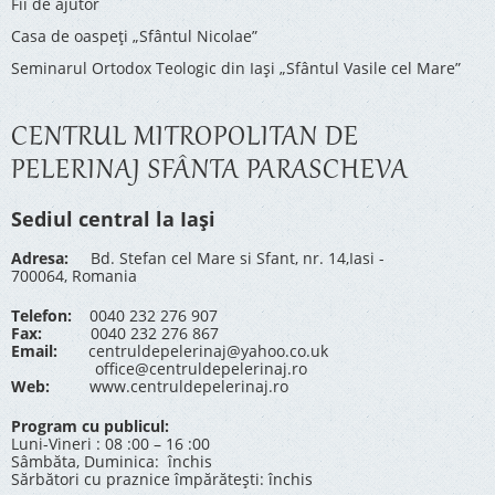
Fii de ajutor
Casa de oaspeți „Sfântul Nicolae”
Seminarul Ortodox Teologic din Iași „Sfântul Vasile cel Mare”
CENTRUL MITROPOLITAN DE
PELERINAJ SFÂNTA PARASCHEVA
Sediul central la Iași
Adresa:
Bd. Stefan cel Mare si Sfant, nr. 14,Iasi -
700064, Romania
Telefon:
0040 232 276 907
Fax:
0040 232 276 867
Email:
centruldepelerinaj@yahoo.co.uk
office@centruldepelerinaj.ro
Web:
www.centruldepelerinaj.ro
Program cu publicul:
Luni-Vineri : 08 :00 – 16 :00
Sâmbăta, Duminica: închis
Sărbători cu praznice împărătești: închis