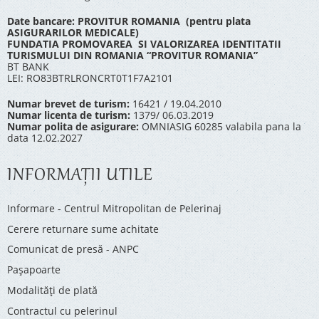
Date bancare: PROVITUR ROMANIA (pentru plata
ASIGURARILOR MEDICALE)
FUNDATIA PROMOVAREA SI VALORIZAREA IDENTITATII
TURISMULUI DIN ROMANIA “PROVITUR ROMANIA”
BT BANK
LEI: RO83BTRLRONCRT0T1F7A2101
Numar brevet de turism:
16421 / 19.04.2010
Numar licenta de turism:
1379/ 06.03.2019
Numar polita de asigurare:
OMNIASIG 60285 valabila pana la
data 12.02.2027
INFORMAŢII UTILE
Informare - Centrul Mitropolitan de Pelerinaj
Cerere returnare sume achitate
Comunicat de presă - ANPC
Pașapoarte
Modalități de plată
Contractul cu pelerinul