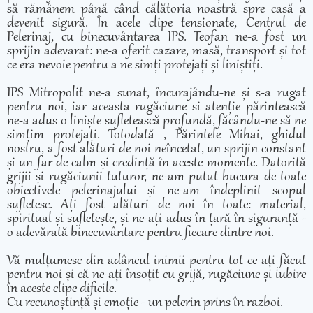
să rămânem până când călătoria noastră spre casă a
devenit sigură. În acele clipe tensionate, Centrul de
Pelerinaj, cu binecuvântarea IPS. Teofan ne-a fost un
sprijin adevarat: ne-a oferit cazare, masă, transport și tot
ce era nevoie pentru a ne simți protejați și liniștiți.
IPS Mitropolit ne-a sunat, încurajându-ne și s-a rugat
pentru noi, iar aceasta rugăciune si atenție părintească
ne-a adus o liniște sufletească profundă, făcându-ne să ne
simțim protejați. Totodată , Părintele Mihai, ghidul
nostru, a fost alături de noi neîncetat, un sprijin constant
și un far de calm și credință în aceste momente. Datorită
grijii și rugăciunii tuturor, ne-am putut bucura de toate
obiectivele pelerinajului și ne-am îndeplinit scopul
sufletesc. Ați fost alături de noi în toate: material,
spiritual și sufletește, și ne-ați adus în țară în siguranță -
o adevărată binecuvântare pentru fiecare dintre noi.
Vă mulțumesc din adâncul inimii pentru tot ce ați făcut
pentru noi și că ne-ați însoțit cu grijă, rugăciune și iubire
în aceste clipe dificile.
Cu recunoștință și emoție - un pelerin prins în razboi.