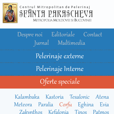
Mergi la
conţinutul
principal
Despre noi
Editoriale
Contact
Jurnal
Multimedia
Pelerinaje externe
Pelerinaje Interne
Oferte speciale
Kalambaka
Kastoria
Tesalonic
Atena
Meteora
Paralia
Corfu
Eghina
Evia
Zakynthos
Kefalonia
Tinos
Patmos