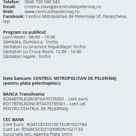
Telefon:
0040 720 500 543
Email:
cristina.zlavog@centruldepelerinaj.ro
Web:
www.centruldepelerinaj.ro
Facebook:
Centrul Mitropolitan de Pelerinaje Sf. Parascheva,
Iași
Program cu publicul:
Luni-Vineri : 08:00 – 16:00
Sâmbăta, Duminica: închis
Sărbători cu praznice împărătești: închis
Sărbători cu Cruce Rosie: 12:00 - 16:00
Sărbători legale : închis
Date bancare: CENTRUL MITROPOLITAN DE PELERINAJ
(pentru plata pelerinajelor):
BANCA Transilvania
RO64BTRLEURCRT0470735501 - cont euro
RO17BTRLRONCRT0470735501 - cont Lei
PENTRU CENTRUL DE PELERINAJ
CEC BANK
Cont Euro: RO41CECEIS10C1EUR1027184
Cont Lei: RO68CECEIS1030RON1027133
Sucursala Iasi, Agentia Piata Unirii