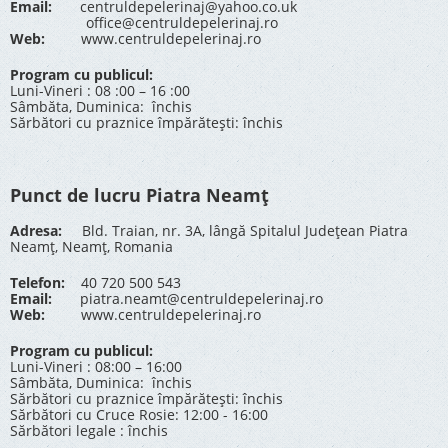
Email:
centruldepelerinaj@yahoo.co.uk
office@centruldepelerinaj.ro
Web:
www.centruldepelerinaj.ro
Program cu publicul:
Luni-Vineri : 08 :00 – 16 :00
Sâmbăta, Duminica: închis
Sărbători cu praznice împărătești: închis
Punct de lucru Piatra Neamț
Adresa:
Bld. Traian, nr. 3A, lângă Spitalul Județean Piatra
Neamț, Neamț, Romania
Telefon:
40 720 500 543
Email:
piatra.neamt@centruldepelerinaj.ro
Web:
www.centruldepelerinaj.ro
Program cu publicul:
Luni-Vineri : 08:00 – 16:00
Sâmbăta, Duminica: închis
Sărbători cu praznice împărătești: închis
Sărbători cu Cruce Rosie: 12:00 - 16:00
Sărbători legale : închis