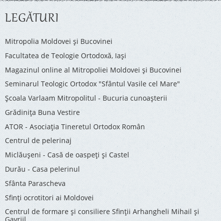
LEGĂTURI
Mitropolia Moldovei și Bucovinei
Facultatea de Teologie Ortodoxă, Iaşi
Magazinul online al Mitropoliei Moldovei și Bucovinei
Seminarul Teologic Ortodox "Sfântul Vasile cel Mare"
Şcoala Varlaam Mitropolitul - Bucuria cunoaşterii
Grădinița Buna Vestire
ATOR - Asociaţia Tineretul Ortodox Român
Centrul de pelerinaj
Miclăușeni - Casă de oaspeţi şi Castel
Durău - Casa pelerinul
Sfânta Parascheva
Sfinți ocrotitori ai Moldovei
Centrul de formare și consiliere Sfinții Arhangheli Mihail și
Gavriil