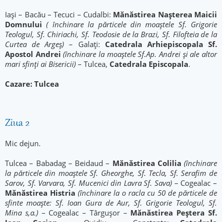
Iași – Bacău – Tecuci – Cudalbi:
Mănăstirea
Nașterea Maicii
Domnului
( închinare la părticele din moaștele Sf. Grigorie
Teologul, Sf. Chiriachi, Sf. Teodosie de la Brazi, Sf. Filofteia de la
Curtea de Argeș)
– Galați:
Catedrala Arhiepiscopala Sf.
Apostol Andrei
(închinare la moaștele Sf.Ap. Andrei și ale altor
mari sfinți ai Bisericii)
– Tulcea,
Catedrala Episcopala
.
Cazare: Tulcea
Ziua 2
Mic dejun.
Tulcea – Babadag – Beidaud –
Mănăstirea
Colilia
(închinare
la părticele din moaștele Sf. Gheorghe, Sf. Tecla, Sf. Serafim de
Sarov, Sf. Varvara, Sf. Mucenici din Lavra Sf. Sava)
– Cogealac –
Mănăstirea
Histria
(închinare la o racla cu 50 de părticele de
sfinte moaște: Sf. Ioan Gura de Aur, Sf. Grigorie Teologul, Sf.
Mina s,a.)
– Cogealac – Târgușor –
Mănăstirea
Peștera Sf.