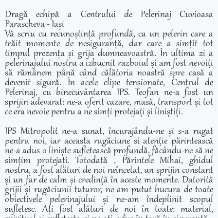
Dragă echipă a Centrului de Pelerinaj Cuvioasa
Parascheva - Iași
Vă scriu cu recunoștință profundă, ca un pelerin care a
trăit momente de nesiguranță, dar care a simțit tot
timpul prezența și grija dumneavoastră. În ultima zi a
pelerinajului nostru a izbucnit razboiul și am fost nevoiți
să rămânem până când călătoria noastră spre casă a
devenit sigură. În acele clipe tensionate, Centrul de
Pelerinaj, cu binecuvântarea IPS. Teofan ne-a fost un
sprijin adevarat: ne-a oferit cazare, masă, transport și tot
ce era nevoie pentru a ne simți protejați și liniștiți.
IPS Mitropolit ne-a sunat, încurajându-ne și s-a rugat
pentru noi, iar aceasta rugăciune si atenție părintească
ne-a adus o liniște sufletească profundă, făcându-ne să ne
simțim protejați. Totodată , Părintele Mihai, ghidul
nostru, a fost alături de noi neîncetat, un sprijin constant
și un far de calm și credință în aceste momente. Datorită
grijii și rugăciunii tuturor, ne-am putut bucura de toate
obiectivele pelerinajului și ne-am îndeplinit scopul
sufletesc. Ați fost alături de noi în toate: material,