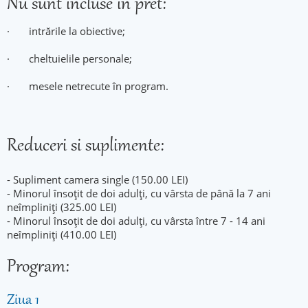
Nu sunt incluse in pret:
· intrările la obiective;
· cheltuielile personale;
· mesele netrecute în program.
Reduceri si suplimente:
- Supliment camera single
(150.00
LEI)
- Minorul însoțit de doi adulți, cu vârsta de până la 7 ani
neîmpliniți
(325.00
LEI)
- Minorul însoțit de doi adulți, cu vârsta între 7 - 14 ani
neîmpliniți
(410.00
LEI)
Program:
Ziua 1