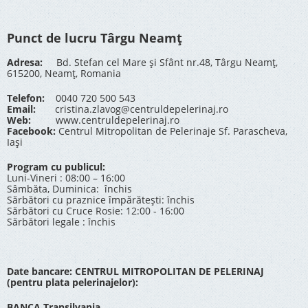
Punct de lucru Târgu Neamț
Adresa:
Bd. Stefan cel Mare și Sfânt nr.48, Târgu Neamț,
615200, Neamț, Romania
Telefon:
0040 720 500 543
Email:
cristina.zlavog@centruldepelerinaj.ro
Web:
www.centruldepelerinaj.ro
Facebook:
Centrul Mitropolitan de Pelerinaje Sf. Parascheva,
Iași
Program cu publicul:
Luni-Vineri : 08:00 – 16:00
Sâmbăta, Duminica: închis
Sărbători cu praznice împărătești: închis
Sărbători cu Cruce Rosie: 12:00 - 16:00
Sărbători legale : închis
Date bancare: CENTRUL MITROPOLITAN DE PELERINAJ
(pentru plata pelerinajelor):
BANCA Transilvania