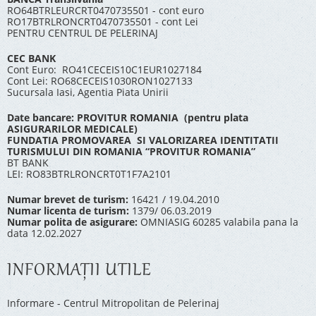
RO64BTRLEURCRT0470735501 - cont euro
RO17BTRLRONCRT0470735501 - cont Lei
PENTRU CENTRUL DE PELERINAJ
CEC BANK
Cont Euro: RO41CECEIS10C1EUR1027184
Cont Lei: RO68CECEIS1030RON1027133
Sucursala Iasi, Agentia Piata Unirii
Date bancare: PROVITUR ROMANIA (pentru plata
ASIGURARILOR MEDICALE)
FUNDATIA PROMOVAREA SI VALORIZAREA IDENTITATII
TURISMULUI DIN ROMANIA “PROVITUR ROMANIA”
BT BANK
LEI: RO83BTRLRONCRT0T1F7A2101
Numar brevet de turism:
16421 / 19.04.2010
Numar licenta de turism:
1379/ 06.03.2019
Numar polita de asigurare:
OMNIASIG 60285 valabila pana la
data 12.02.2027
INFORMAŢII UTILE
Informare - Centrul Mitropolitan de Pelerinaj