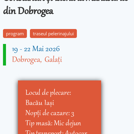
din Dobrogea
program
traseul pelerinajului
19
-
22 Mai 2026
Dobrogea
Galați
Locul de plecare:
Bacău
Iaşi
Nopţi de cazare:
3
Tip masă:
Mic dejun
Tip transport:
Autocar