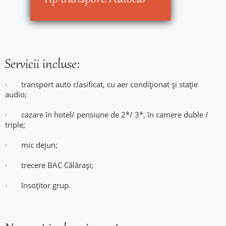
Servicii incluse:
· transport auto clasificat, cu aer condiționat și stație
audio;
· cazare în hotel/ pensiune de 2*/ 3*, în camere duble /
triple;
· mic dejun;
· trecere BAC Călărași;
· însoțitor grup.