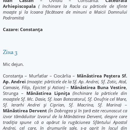
Ioan Casian
– Ovidiu – Constanta:
Catedrala
Arhiepiscopala
( închinare la Racla cu părticele de sfinte
moaște și la Icoana făcătoare de minuni a Maicii Domnului
Podromita)
Cazare: Constanța
Ziua 3
Mic dejun.
Constanța – Murfatlar – Ciocârlia –
Mănăstirea
Peștera Sf.
Ap. Andrei
(moaște: părticele de la Sf. Ap. Andrei, Sf. Zotic, Atal,
Camasie, Filip, Epictet și Astion)
–
Mănăstirea
Buna Vestire
,
Strunga –
Mănăstirea
Lipnița
(închinare la părticele din
moaștele Sf. Mc. Dasie, Sf. Ioan Botezatorul, Sf. Onufrie cel Mare,
Sf. Ierarhi Andrei și Ciprian, Sf. Macrina, Sf. Marina)
–
Mănăstirea
Dervent
(În Dobrogea şi în ţară este recunoscut ca
izvor tămăduitor Izvorul de la Mănăstirea Dervent, despre care
tradiţia spune că a apărut la rugăciunea Sfântului Apostol
Andrei, cel care, în drumurile sale, s-a oprit în locul din