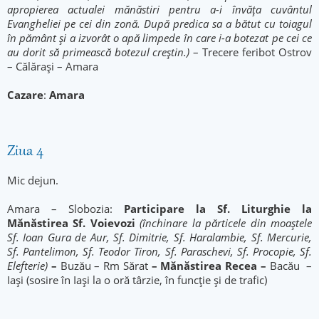
apropierea actualei mănăstiri pentru a-i învăţa cuvântul
Evangheliei pe cei din zonă. După predica sa a bătut cu toiagul
în pământ şi a izvorât o apă limpede în care i-a botezat pe cei ce
au dorit să primească botezul creştin.)
– Trecere feribot Ostrov
– Călărași – Amara
Cazare
:
Amara
Ziua 4
Mic dejun.
Amara – Slobozia:
Participare la Sf. Liturghie la
Mănăstirea Sf. Voievozi
(închinare la părticele din moaștele
Sf. Ioan Gura de Aur, Sf. Dimitrie, Sf. Haralambie, Sf. Mercurie,
Sf. Pantelimon, Sf. Teodor Tiron, Sf. Paraschevi, Sf. Procopie, Sf.
Elefterie)
–
Buzău – Rm Sărat
– Mănăstirea Recea –
Bacău –
Iași (sosire în Iași la o oră târzie, în funcție și de trafic)