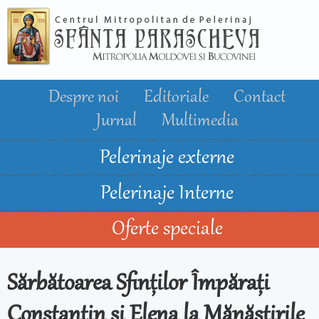
Mergi la
conţinutul
principal
Despre noi
Editoriale
Contact
Jurnal
Multimedia
Pelerinaje externe
Pelerinaje Interne
Oferte speciale
Sărbătoarea Sfinților Împărați
Constantin și Elena la Mănăstirile