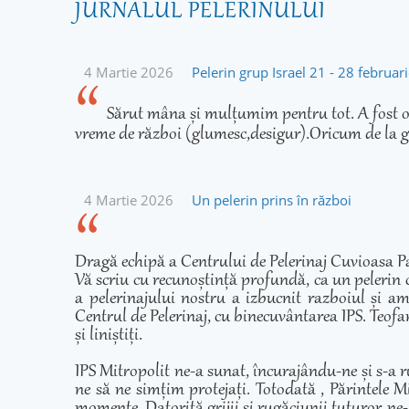
JURNALUL PELERINULUI
4 Martie 2026
Pelerin grup Israel 21 - 28 februa
Sărut mâna și mulțumim pentru tot. A fost o 
vreme de război (glumesc,desigur).Oricum de la g
4 Martie 2026
Un pelerin prins în război
Dragă echipă a Centrului de Pelerinaj Cuvioasa Pa
Vă scriu cu recunoștință profundă, ca un pelerin 
a pelerinajului nostru a izbucnit razboiul și am
Centrul de Pelerinaj, cu binecuvântarea IPS. Teofan
și liniștiți.
IPS Mitropolit ne-a sunat, încurajându-ne și s-a r
ne să ne simțim protejați. Totodată , Părintele Mi
momente. Datorită grijii și rugăciunii tuturor, ne-