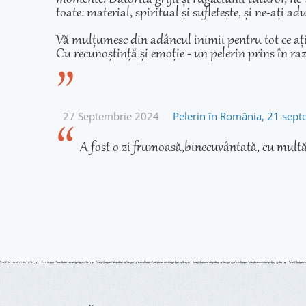
toate: material, spiritual și sufletește, și ne-ați 
Vă mulțumesc din adâncul inimii pentru tot ce ați fă
Cu recunoștință și emoție - un pelerin prins în ra
27 Septembrie 2024
Pelerin în România, 21 sep
A fost o zi frumoasă,binecuvântată, cu multă