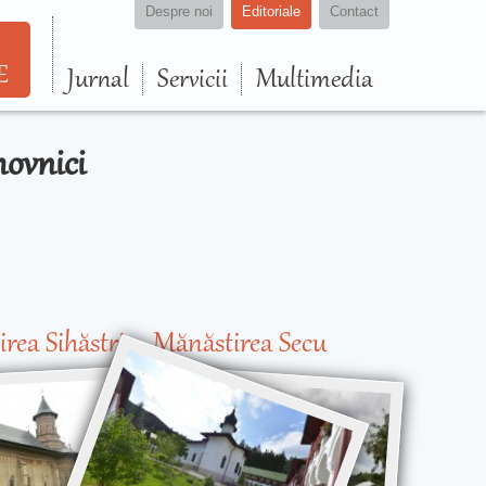
Despre noi
Editoriale
Contact
E
Jurnal
Servicii
Multimedia
uhovnici
rea Sihăstria
Mănăstirea Secu