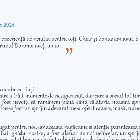
rie 2026
experiență de neuitat pentru toți. Chiar și bonus am avut. S-
rupul Dorohoi aveți un 10+.
rascheva - Iași
care a trăit momente de nesiguranță, dar care a simțit tot ti
 fost nevoiți să rămânem până când călătoria noastră spre 
 ne-a fost un sprijin adevarat: ne-a oferit cazare, masă, transp
ugat pentru noi, iar aceasta rugăciune si atenție părintească
hai, ghidul nostru, a fost alături de noi neîncetat, un sprij
am putut bucura de toate obiectivele pelerinajului și ne-am înd