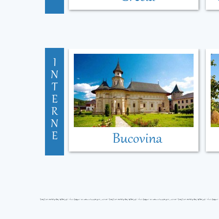
I
N
T
E
R
N
E
Bucovina