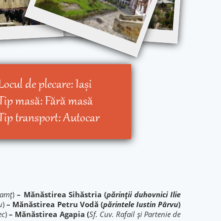
Locul de plecare:
Iaşi
Tip masă:
Fără masă
Tip transport:
Autocar
eamț
)
– Mănăstirea Sihăstria (
părinții duhovnici Ilie
u
)
– Mănăstirea Petru Vodă (
părintele Iustin Pârvu
)
ec
)
– Mănăstirea Agapia (
Sf. Cuv. Rafail și Partenie de