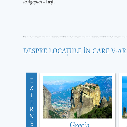
la Agapia
)
– Iași.
DESPRE LOCAŢIILE ÎN CARE V-A
E
X
T
E
R
N
E
Grecia