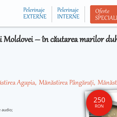
Mergi la
conţinutul
Pelerinaje
Pelerinaje
Oferte
principal
EXTERNE
INTERNE
SPECIAL
 ai Moldovei – în căutarea marilor d
stirea Agapia
Mănăstirea Pângărați
Mănăsti
250
RON
e audio;