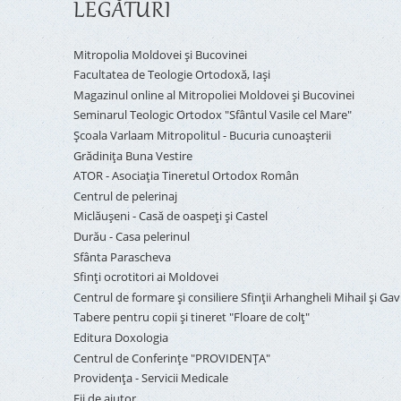
LEGĂTURI
Mitropolia Moldovei și Bucovinei
Facultatea de Teologie Ortodoxă, Iaşi
Magazinul online al Mitropoliei Moldovei și Bucovinei
Seminarul Teologic Ortodox "Sfântul Vasile cel Mare"
Şcoala Varlaam Mitropolitul - Bucuria cunoaşterii
Grădinița Buna Vestire
ATOR - Asociaţia Tineretul Ortodox Român
Centrul de pelerinaj
Miclăușeni - Casă de oaspeţi şi Castel
Durău - Casa pelerinul
Sfânta Parascheva
Sfinți ocrotitori ai Moldovei
Centrul de formare și consiliere Sfinții Arhangheli Mihail și Gavr
Tabere pentru copii şi tineret "Floare de colţ"
Editura Doxologia
Centrul de Conferinţe "PROVIDENŢA"
Providenţa - Servicii Medicale
Fii de ajutor