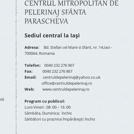
CENTRUL MITROPOLITAN DE
PELERINAJ SFÂNTA
PARASCHEVA
Sediul central la Iași
Adresa:
Bd. Stefan cel Mare si Sfant, nr. 14,Iasi -
700064, Romania
Telefon:
0040 232 276 907
Fax:
0040 232 276 867
Email:
centruldepelerinaj@yahoo.co.uk
office@centruldepelerinaj.ro
Web:
www.centruldepelerinaj.ro
iil
Program cu publicul:
Luni-Vineri : 08 :00 – 16 :00
Sâmbăta, Duminica: închis
Sărbători cu praznice împărătești: închis