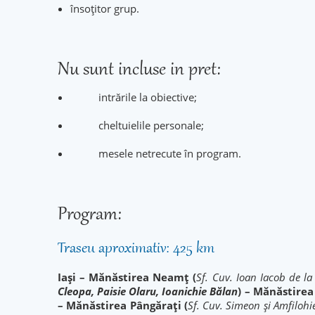
însoțitor grup.
Nu sunt incluse in pret:
intrările la obiective;
cheltuielile personale;
mesele netrecute în program.
Program:
Traseu aproximativ: 425 km
Iași – Mănăstirea Neamț (
Sf. Cuv. Ioan Iacob de la
Cleopa, Paisie Olaru, Ioanichie Bălan
) – Mănăstirea
– Mănăstirea Pângărați (
Sf. Cuv. Simeon și Amfilohi