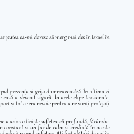
ar putea să-mi doresc să merg mai des în Israel în
mpul prezența și grija dumneavoastră. În ultima zi
casă a devenit sigură. În acele clipe tensionate,
ort și tot ce era nevoie pentru a ne simți protejați
 ne-a adus o liniște sufletească profundă, făcându-
in constant și un far de calm și credință în aceste
eplinit scopul sufletesc. Ați fost alături de noi în