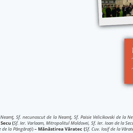
 Neamț, Sf. necunoscut de la Neamț, Sf. Paisie Velicikovski de la N
 Secu (
Sf. Ier. Varlaam, Mitropolitul Moldovei, Sf. Ier. Ioan de la Sec
e de la Pângărați
)
– Mănăstirea Văratec (
Sf. Cuv. Iosif de la Vărat