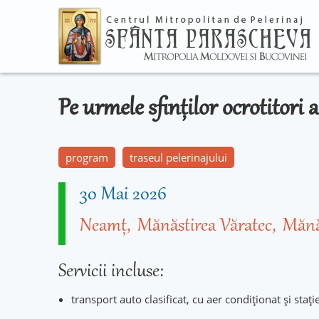
Pe urmele sfinților ocrotitori
program
traseul pelerinajului
30 Mai 2026
Neamț
Mănăstirea Văratec
Mănă
Servicii incluse:
transport auto clasificat, cu aer condiționat și stați