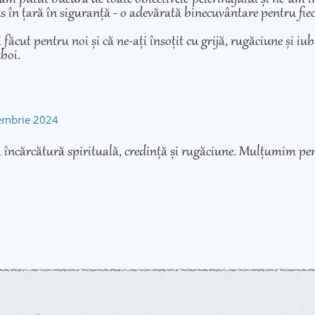
adus în țară în siguranță - o adevărată binecuvântare pentru fie
cut pentru noi și că ne-ați însoțit cu grijă, rugăciune și iubir
zboi.
tembrie 2024
 încărcătură spirituală, credință și rugăciune. Mulțumim pen