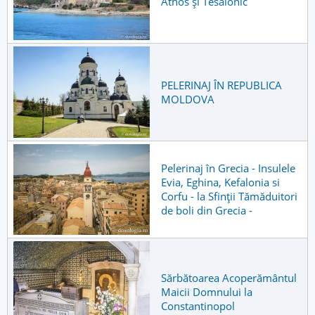
Athos și Tesalonic
PELERINAJ ÎN REPUBLICA
MOLDOVA
Pelerinaj în Grecia - Insulele
Evia, Eghina, Kefalonia si
Corfu - la Sfinţii Tămăduitori
de boli din Grecia -
Sărbătoarea Acoperământul
Maicii Domnului la
Constantinopol