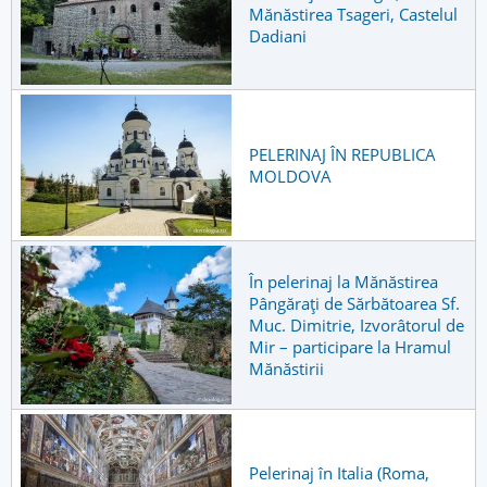
Mănăstirea Tsageri, Castelul
Dadiani
PELERINAJ ÎN REPUBLICA
MOLDOVA
În pelerinaj la Mănăstirea
Pângărați de Sărbătoarea Sf.
Muc. Dimitrie, Izvorâtorul de
Mir – participare la Hramul
Mănăstirii
Pelerinaj în Italia (Roma,