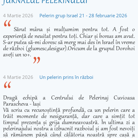
JURNALUL PELERINULUI
4 Martie 2026
Pelerin grup Israel 21 - 28 februarie 2026
Sărut mâna și mulțumim pentru tot. A fost o
experiență de neuitat pentru toți. Chiar și bonus am avut.
S-ar putea să-mi doresc să merg mai des în Israel în vreme
de război (glumesc,desigur).Oricum de la grupul Dorohoi
aveți un 10+.
4 Martie 2026
Un pelerin prins în război
Dragă echipă a Centrului de Pelerinaj Cuvioasa
Parascheva - Iași
Vă scriu cu recunoștință profundă, ca un pelerin care a
trăit momente de nesiguranță, dar care a simțit tot
timpul prezența și grija dumneavoastră. În ultima zi a
pelerinajului nostru a izbucnit razboiul și am fost nevoiți
să rămânem până când călătoria noastră spre casă a