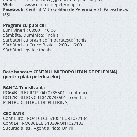
Web:
www.centruldepelerinaj.ro
Facebook:
Centrul Mitropolitan de Pelerinaje Sf. Parascheva,
Iași
Program cu publicul:
Luni-Vineri : 08:00 – 16:00
Sâmbăta, Duminica: închis
Sărbători cu praznice împărătești: închis
Sărbători cu Cruce Rosie: 12:00 - 16:00
Sărbători legale : închis
Date bancare: CENTRUL MITROPOLITAN DE PELERINAJ
(pentru plata pelerinajelor):
BANCA Transilvania
RO64BTRLEURCRT0470735501 - cont euro
RO17BTRLRONCRT0470735501 - cont Lei
PENTRU CENTRUL DE PELERINAJ
CEC BANK
Cont Euro: RO41CECEIS10C1EUR1027184
Cont Lei: RO68CECEIS1030RON1027133
Sucursala Iasi, Agentia Piata Unirii