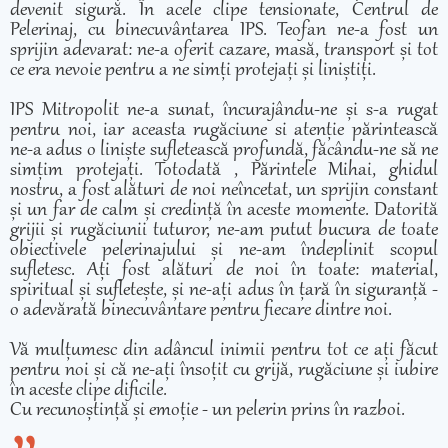
devenit sigură. În acele clipe tensionate, Centrul de
Pelerinaj, cu binecuvântarea IPS. Teofan ne-a fost un
sprijin adevarat: ne-a oferit cazare, masă, transport și tot
ce era nevoie pentru a ne simți protejați și liniștiți.
IPS Mitropolit ne-a sunat, încurajându-ne și s-a rugat
pentru noi, iar aceasta rugăciune si atenție părintească
ne-a adus o liniște sufletească profundă, făcându-ne să ne
simțim protejați. Totodată , Părintele Mihai, ghidul
nostru, a fost alături de noi neîncetat, un sprijin constant
și un far de calm și credință în aceste momente. Datorită
grijii și rugăciunii tuturor, ne-am putut bucura de toate
obiectivele pelerinajului și ne-am îndeplinit scopul
sufletesc. Ați fost alături de noi în toate: material,
spiritual și sufletește, și ne-ați adus în țară în siguranță -
o adevărată binecuvântare pentru fiecare dintre noi.
Vă mulțumesc din adâncul inimii pentru tot ce ați făcut
pentru noi și că ne-ați însoțit cu grijă, rugăciune și iubire
în aceste clipe dificile.
Cu recunoștință și emoție - un pelerin prins în razboi.