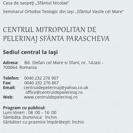
Casa de oaspeți „Sfântul Nicolae”
Seminarul Ortodox Teologic din Iași „Sfântul Vasile cel Mare”
CENTRUL MITROPOLITAN DE
PELERINAJ SFÂNTA PARASCHEVA
Sediul central la Iași
Adresa:
Bd. Stefan cel Mare si Sfant, nr. 14,Iasi -
700064, Romania
Telefon:
0040 232 276 907
Fax:
0040 232 276 867
Email:
centruldepelerinaj@yahoo.co.uk
office@centruldepelerinaj.ro
Web:
www.centruldepelerinaj.ro
Program cu publicul:
Luni-Vineri : 08 :00 – 16 :00
Sâmbăta, Duminica: închis
Sărbători cu praznice împărătești: închis