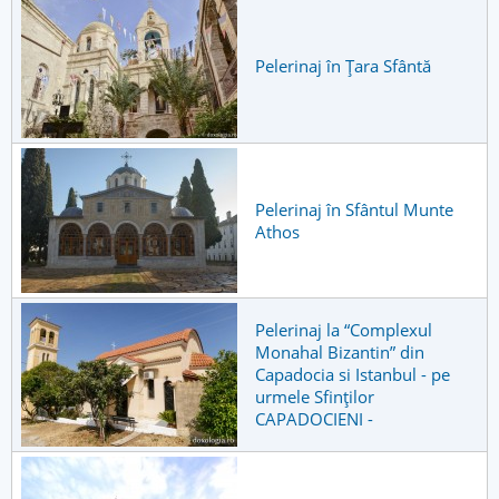
Pelerinaj în Țara Sfântă
Pelerinaj în Sfântul Munte
Athos
Pelerinaj la “Complexul
Monahal Bizantin” din
Capadocia si Istanbul - pe
urmele Sfinților
CAPADOCIENI -