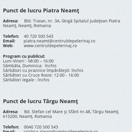
Punct de lucru Piatra Neamț
Adresa:
Bld. Traian, nr. 3A, lângă Spitalul Județean Piatra
Neamț, Neamț, Romania
Telefon:
40 720 500 543
Email:
piatra.neamt@centruldepelerinaj.ro
Web:
www.centruldepelerinaj.ro
Program cu publicul:
Luni-Vineri : 08:00 – 16:00
Sâmbăta, Duminica: închis
Sărbători cu praznice împărătești: închis
Sărbători cu Cruce Rosie: 12:00 - 16:00
Sărbători legale : închis
Punct de lucru Târgu Neamț
Adresa:
Bd. Stefan cel Mare și Sfânt nr.48, Târgu Neamț,
615200, Neamț, Romania
Telefon:
0040 720 500 543
Email:
cristina.zlavog@centruldepelerinaj.ro