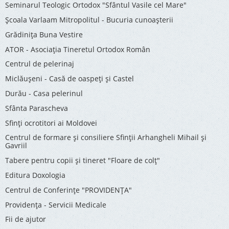
Seminarul Teologic Ortodox "Sfântul Vasile cel Mare"
Şcoala Varlaam Mitropolitul - Bucuria cunoaşterii
Grădinița Buna Vestire
ATOR - Asociaţia Tineretul Ortodox Român
Centrul de pelerinaj
Miclăușeni - Casă de oaspeţi şi Castel
Durău - Casa pelerinul
Sfânta Parascheva
Sfinți ocrotitori ai Moldovei
Centrul de formare și consiliere Sfinții Arhangheli Mihail și
Gavriil
Tabere pentru copii şi tineret "Floare de colţ"
Editura Doxologia
Centrul de Conferinţe "PROVIDENŢA"
Providenţa - Servicii Medicale
Fii de ajutor