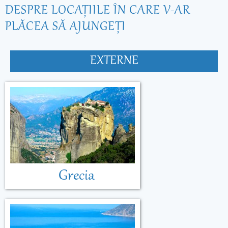
DESPRE LOCAŢIILE ÎN CARE V-AR
PLĂCEA SĂ AJUNGEŢI
EXTERNE
Grecia