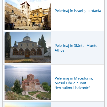
Pelerinaj în Israel și Iordania
Pelerinaj în Sfântul Munte
Athos
Pelerinaj în Macedonia,
orasul Ohrid numit
“Ierusalimul balcanic”