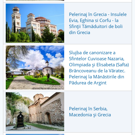
Pelerinaj în Grecia - Insulele
Evia, Eghina si Corfu - la
Sfinţii Tămăduitori de boli
din Grecia
Slujba de canonizare a
Sfintelor Cuvioase Nazaria,
Olimpiada și Elisabeta (Safta)
Brâncoveanu de la Văratec.
Pelerinaj la Mănăstirile din
Pădurea de Argint
Pelerinaj în Serbia,
Macedonia și Grecia