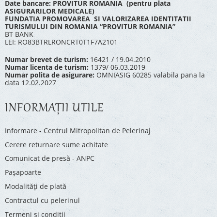
Date bancare: PROVITUR ROMANIA (pentru plata
ASIGURARILOR MEDICALE)
FUNDATIA PROMOVAREA SI VALORIZAREA IDENTITATII
TURISMULUI DIN ROMANIA “PROVITUR ROMANIA”
BT BANK
LEI: RO83BTRLRONCRT0T1F7A2101
Numar brevet de turism:
16421 / 19.04.2010
Numar licenta de turism:
1379/ 06.03.2019
Numar polita de asigurare:
OMNIASIG 60285 valabila pana la
data 12.02.2027
INFORMAŢII UTILE
Informare - Centrul Mitropolitan de Pelerinaj
Cerere returnare sume achitate
Comunicat de presă - ANPC
Pașapoarte
Modalități de plată
Contractul cu pelerinul
Termeni și condiții