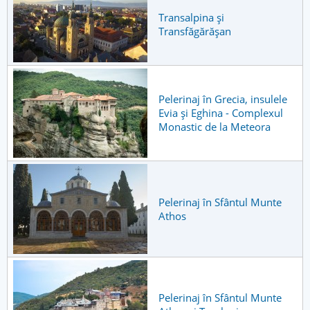
Transalpina și
Transfăgărășan
Pelerinaj în Grecia, insulele
Evia și Eghina - Complexul
Monastic de la Meteora
Pelerinaj în Sfântul Munte
Athos
Pelerinaj în Sfântul Munte