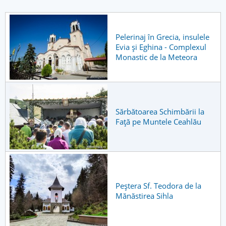
Pelerinaj în Grecia, insulele
Evia și Eghina - Complexul
Monastic de la Meteora
Sărbătoarea Schimbării la
Față pe Muntele Ceahlău
Peștera Sf. Teodora de la
Mănăstirea Sihla