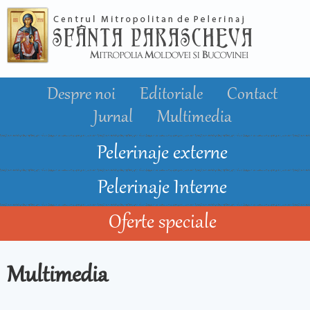
Mergi la
conţinutul
principal
Despre noi
Editoriale
Contact
Jurnal
Multimedia
Pelerinaje externe
Pelerinaje Interne
Oferte speciale
Multimedia