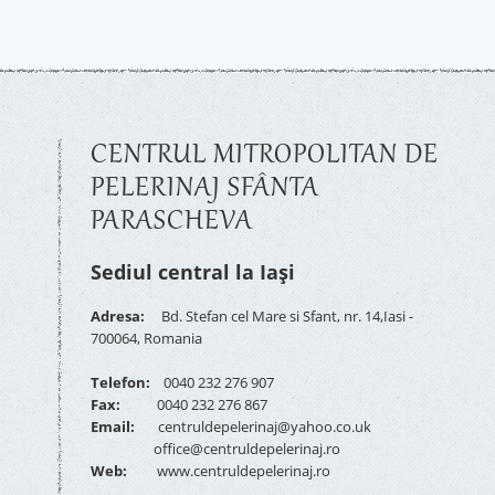
CENTRUL MITROPOLITAN DE
PELERINAJ SFÂNTA
PARASCHEVA
Sediul central la Iași
Adresa:
Bd. Stefan cel Mare si Sfant, nr. 14,Iasi -
700064, Romania
Telefon:
0040 232 276 907
Fax:
0040 232 276 867
Email:
centruldepelerinaj@yahoo.co.uk
office@centruldepelerinaj.ro
Web:
www.centruldepelerinaj.ro