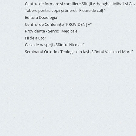
Centrul de formare și consiliere Sfinții Arhangheli Mihail și Gavr
Tabere pentru copii şi tineret "Floare de colţ"
Editura Doxologia
Centrul de Conferinţe "PROVIDENŢA"
Providenţa - Servicii Medicale
Fii de ajutor
Casa de oaspeți „Sfântul Nicolae”
Seminarul Ortodox Teologic din Iași „Sfântul Vasile cel Mare”