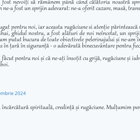
 fost nevoiți să rămânem până când călătoria noastră spre 
 ne-a fost un sprijin adevarat: ne-a oferit cazare, masă, transp
ugat pentru noi, iar aceasta rugăciune si atenție părintească
hai, ghidul nostru, a fost alături de noi neîncetat, un sprij
am putut bucura de toate obiectivele pelerinajului și ne-am înd
adus în țară în siguranță - o adevărată binecuvântare pentru fie
cut pentru noi și că ne-ați însoțit cu grijă, rugăciune și iubir
zboi.
tembrie 2024
 încărcătură spirituală, credință și rugăciune. Mulțumim pen