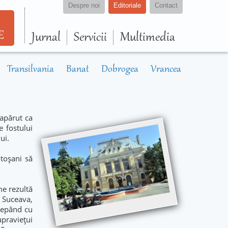
Despre noi
Editoriale
Contact
E
Jurnal
Servicii
Multimedia
Transilvania
Banat
Dobrogea
Vrancea
 apărut ca
e fostului
ui.
otoșani să
me rezultă
i Suceava,
ncepând cu
upraviețui