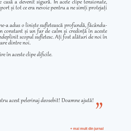
casă a devenit sigură. În acele clipe tensionate,
ort și tot ce era nevoie pentru a ne simți protejați
 ne-a adus o liniște sufletească profundă, făcându-
in constant și un far de calm și credință în aceste
eplinit scopul sufletesc. Ați fost alături de noi în
care dintre noi.
e în aceste clipe dificile.
tru acest pelerinaj deosebit! Doamne ajută!
+ mai mult din jurnal