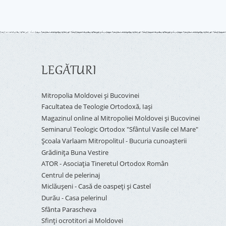
LEGĂTURI
Mitropolia Moldovei și Bucovinei
Facultatea de Teologie Ortodoxă, Iaşi
Magazinul online al Mitropoliei Moldovei și Bucovinei
Seminarul Teologic Ortodox "Sfântul Vasile cel Mare"
Şcoala Varlaam Mitropolitul - Bucuria cunoaşterii
Grădinița Buna Vestire
ATOR - Asociaţia Tineretul Ortodox Român
Centrul de pelerinaj
Miclăușeni - Casă de oaspeţi şi Castel
Durău - Casa pelerinul
Sfânta Parascheva
Sfinți ocrotitori ai Moldovei