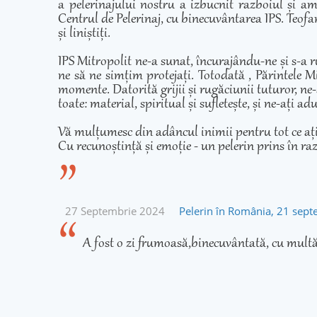
a pelerinajului nostru a izbucnit razboiul și am
Centrul de Pelerinaj, cu binecuvântarea IPS. Teofan
și liniștiți.
IPS Mitropolit ne-a sunat, încurajându-ne și s-a r
ne să ne simțim protejați. Totodată , Părintele Mi
momente. Datorită grijii și rugăciunii tuturor, ne-
toate: material, spiritual și sufletește, și ne-ați 
Vă mulțumesc din adâncul inimii pentru tot ce ați fă
Cu recunoștință și emoție - un pelerin prins în ra
27 Septembrie 2024
Pelerin în România, 21 sep
A fost o zi frumoasă,binecuvântată, cu multă