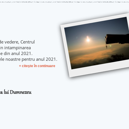
de vedere, Centrul
 in intampinarea
le din anul 2021.
ele noastre pentru anul 2021.
+ citeşte în continuare
rea lui Dumnezeu