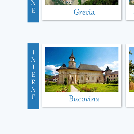
N
E
Grecia
I
N
T
E
R
N
E
Bucovina