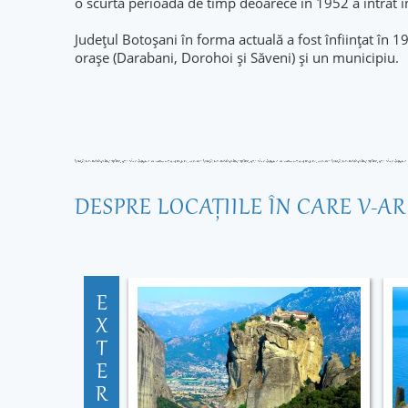
o scurtă perioadă de timp deoarece în 1952 a intrat î
Județul Botoșani în forma actuală a fost înființat în
orașe (Darabani, Dorohoi și Săveni) și un municipiu.
DESPRE LOCAŢIILE ÎN CARE V-A
E
X
T
E
R