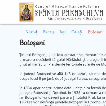
Neamț
Bacău
Iași
Galați
Botoșani
Botoșani
Ținutul Botoșaniului a fost atestat documentar într-o
urmare a decăderii târgului Hârlăului și a creșterii 
ținut al Hârlăului. Pierderiile teritoriale suferite de 
În județul Botoșani se află 148 de iazuri, care se d
ocupe locul II pe țară, după județul Tulcea, ca supraf
În 1834 apar pentru prima dată județele ca formă de 
județele Botoșani și Dorohoi. În 1938 ca urmare a re
iar Botoșaniul va deveni parte a Ținutului Prut. La o
1950 se vor desființa județele Botoșani și Dorohoi ac