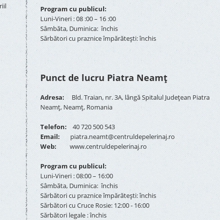
iil
Program cu publicul:
Luni-Vineri : 08 :00 – 16 :00
Sâmbăta, Duminica: închis
Sărbători cu praznice împărătești: închis
Punct de lucru Piatra Neamț
Adresa:
Bld. Traian, nr. 3A, lângă Spitalul Județean Piatra
Neamț, Neamț, Romania
Telefon:
40 720 500 543
Email:
piatra.neamt@centruldepelerinaj.ro
Web:
www.centruldepelerinaj.ro
Program cu publicul:
Luni-Vineri : 08:00 – 16:00
Sâmbăta, Duminica: închis
Sărbători cu praznice împărătești: închis
Sărbători cu Cruce Rosie: 12:00 - 16:00
Sărbători legale : închis