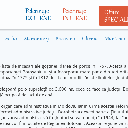
Mergi la
conţinutul
Pelerinaje
Pelerinaje
Oferte
principal
EXTERNE
INTERNE
SPECIAL
Vaslui
Maramureș
Bucovina
Oltenia
Muntenia
 listă de încasări ale goștinei (darea de porci) în 1757. Acesta a
importanței Botoșaniului și a încorporat mare parte din teritoriil
Moldova în 1775 și în 1812 duc la noi modificări ale limitelor ținutul
esfășoară pe o suprafață de 3.600 ha, ceea ce face ca județul B
ață ocupată de luciul de apă.
organizare administrativă în Moldova, iar în urma acestei refor
formei administrative județul Dorohoi va deveni parte a Ținutulu
rganizarea administrativă în ținuturi se va renunța în 1944, iar î
estea vor fi înlocuite de Regiunea Botoșani. Această regiune va s