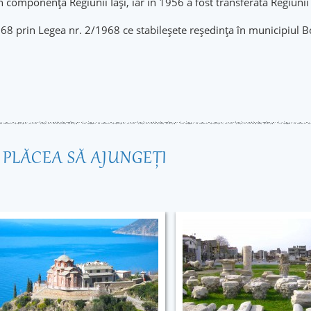
n componența Regiunii Iași, iar în 1956 a fost transferată Regiunii
 1968 prin Legea nr. 2/1968 ce stabileșete reședința în municipiul
R PLĂCEA SĂ AJUNGEŢI