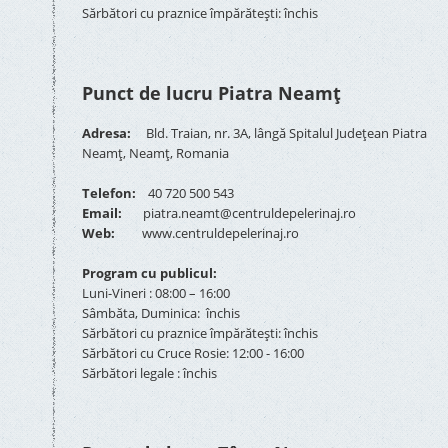
Sărbători cu praznice împărătești: închis
Punct de lucru Piatra Neamț
Adresa:
Bld. Traian, nr. 3A, lângă Spitalul Județean Piatra
Neamț, Neamț, Romania
Telefon:
40 720 500 543
Email:
piatra.neamt@centruldepelerinaj.ro
Web:
www.centruldepelerinaj.ro
Program cu publicul:
Luni-Vineri : 08:00 – 16:00
Sâmbăta, Duminica: închis
Sărbători cu praznice împărătești: închis
Sărbători cu Cruce Rosie: 12:00 - 16:00
Sărbători legale : închis