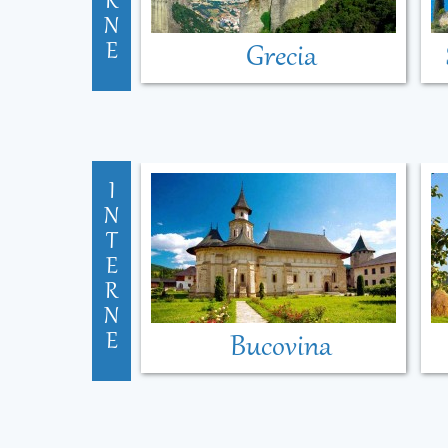
R
N
E
Grecia
I
N
T
E
R
N
E
Bucovina