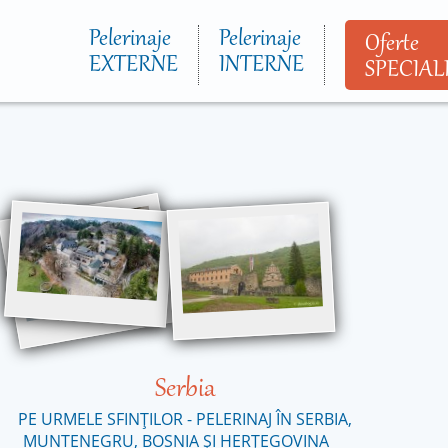
Mergi la
conţinutul
Pelerinaje
Pelerinaje
Oferte
principal
EXTERNE
INTERNE
SPECIAL
Serbia
PE URMELE SFINȚILOR - PELERINAJ ÎN SERBIA,
MUNTENEGRU, BOSNIA ȘI HERȚEGOVINA