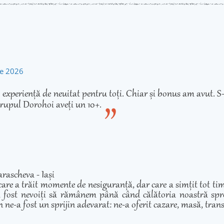
rie 2026
experiență de neuitat pentru toți. Chiar și bonus am avut. S-
rupul Dorohoi aveți un 10+.
rascheva - Iași
care a trăit momente de nesiguranță, dar care a simțit tot ti
 fost nevoiți să rămânem până când călătoria noastră spre 
 ne-a fost un sprijin adevarat: ne-a oferit cazare, masă, transp