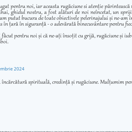
ugat pentru noi, iar aceasta rugăciune si atenție părintească
hai, ghidul nostru, a fost alături de noi neîncetat, un sprij
am putut bucura de toate obiectivele pelerinajului și ne-am înd
adus în țară în siguranță - o adevărată binecuvântare pentru fie
cut pentru noi și că ne-ați însoțit cu grijă, rugăciune și iubir
zboi.
tembrie 2024
 încărcătură spirituală, credință și rugăciune. Mulțumim pen