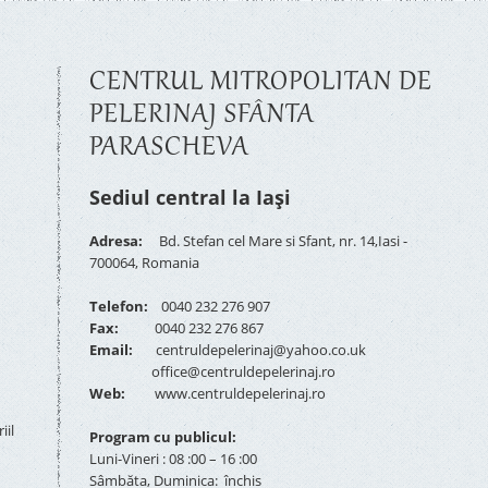
CENTRUL MITROPOLITAN DE
PELERINAJ SFÂNTA
PARASCHEVA
Sediul central la Iași
Adresa:
Bd. Stefan cel Mare si Sfant, nr. 14,Iasi -
700064, Romania
Telefon:
0040 232 276 907
Fax:
0040 232 276 867
Email:
centruldepelerinaj@yahoo.co.uk
office@centruldepelerinaj.ro
Web:
www.centruldepelerinaj.ro
iil
Program cu publicul:
Luni-Vineri : 08 :00 – 16 :00
Sâmbăta, Duminica: închis