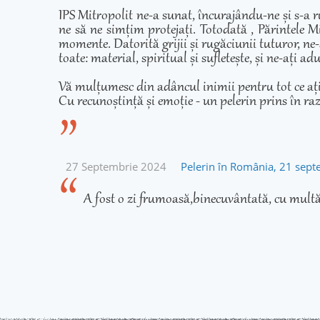
IPS Mitropolit ne-a sunat, încurajându-ne și s-a r
ne să ne simțim protejați. Totodată , Părintele Mi
momente. Datorită grijii și rugăciunii tuturor, ne-
toate: material, spiritual și sufletește, și ne-ați 
Vă mulțumesc din adâncul inimii pentru tot ce ați fă
Cu recunoștință și emoție - un pelerin prins în ra
27 Septembrie 2024
Pelerin în România, 21 sep
A fost o zi frumoasă,binecuvântată, cu multă