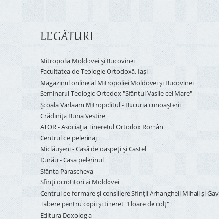
LEGĂTURI
Mitropolia Moldovei și Bucovinei
Facultatea de Teologie Ortodoxă, Iaşi
Magazinul online al Mitropoliei Moldovei și Bucovinei
Seminarul Teologic Ortodox "Sfântul Vasile cel Mare"
Şcoala Varlaam Mitropolitul - Bucuria cunoaşterii
Grădinița Buna Vestire
ATOR - Asociaţia Tineretul Ortodox Român
Centrul de pelerinaj
Miclăușeni - Casă de oaspeţi şi Castel
Durău - Casa pelerinul
Sfânta Parascheva
Sfinți ocrotitori ai Moldovei
Centrul de formare și consiliere Sfinții Arhangheli Mihail și Gavr
Tabere pentru copii şi tineret "Floare de colţ"
Editura Doxologia