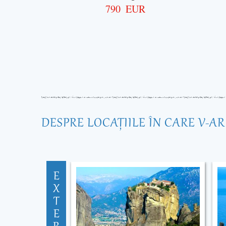
790
EUR
DESPRE LOCAŢIILE ÎN CARE V-A
E
X
T
E