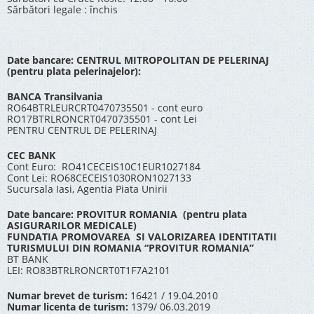
Sărbători legale : închis
Date bancare: CENTRUL MITROPOLITAN DE PELERINAJ
(pentru plata pelerinajelor):
BANCA Transilvania
RO64BTRLEURCRT0470735501 - cont euro
RO17BTRLRONCRT0470735501 - cont Lei
PENTRU CENTRUL DE PELERINAJ
CEC BANK
Cont Euro: RO41CECEIS10C1EUR1027184
Cont Lei: RO68CECEIS1030RON1027133
Sucursala Iasi, Agentia Piata Unirii
Date bancare: PROVITUR ROMANIA (pentru plata
ASIGURARILOR MEDICALE)
FUNDATIA PROMOVAREA SI VALORIZAREA IDENTITATII
TURISMULUI DIN ROMANIA “PROVITUR ROMANIA”
BT BANK
LEI: RO83BTRLRONCRT0T1F7A2101
Numar brevet de turism:
16421 / 19.04.2010
Numar licenta de turism:
1379/ 06.03.2019