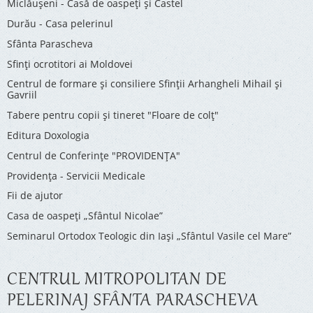
Miclăușeni - Casă de oaspeţi şi Castel
Durău - Casa pelerinul
Sfânta Parascheva
Sfinți ocrotitori ai Moldovei
Centrul de formare și consiliere Sfinții Arhangheli Mihail și
Gavriil
Tabere pentru copii şi tineret "Floare de colţ"
Editura Doxologia
Centrul de Conferinţe "PROVIDENŢA"
Providenţa - Servicii Medicale
Fii de ajutor
Casa de oaspeți „Sfântul Nicolae”
Seminarul Ortodox Teologic din Iași „Sfântul Vasile cel Mare”
CENTRUL MITROPOLITAN DE
PELERINAJ SFÂNTA PARASCHEVA