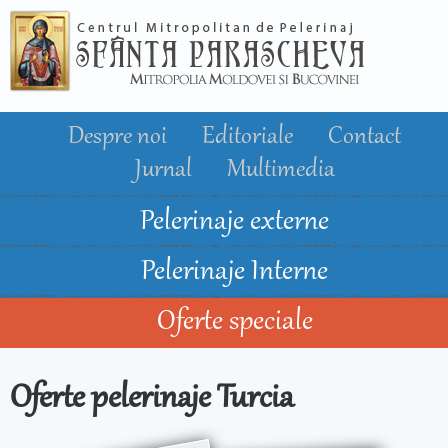
Mergi la
conţinutul
principal
Despre noi
Editoriale
Contact
Jurnal
Multimedia
Pelerinaje externe
Pelerinaje Interne
Oferte speciale
Oferte pelerinaje Turcia