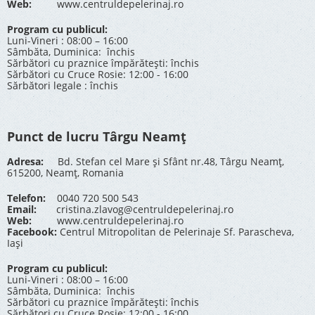
Web:
www.centruldepelerinaj.ro
Program cu publicul:
Luni-Vineri : 08:00 – 16:00
Sâmbăta, Duminica: închis
Sărbători cu praznice împărătești: închis
Sărbători cu Cruce Rosie: 12:00 - 16:00
Sărbători legale : închis
Punct de lucru Târgu Neamț
Adresa:
Bd. Stefan cel Mare și Sfânt nr.48, Târgu Neamț,
615200, Neamț, Romania
Telefon:
0040 720 500 543
Email:
cristina.zlavog@centruldepelerinaj.ro
Web:
www.centruldepelerinaj.ro
Facebook:
Centrul Mitropolitan de Pelerinaje Sf. Parascheva,
Iași
Program cu publicul:
Luni-Vineri : 08:00 – 16:00
Sâmbăta, Duminica: închis
Sărbători cu praznice împărătești: închis
Sărbători cu Cruce Rosie: 12:00 - 16:00