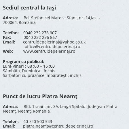
Sediul central la Iași
Adresa:
Bd. Stefan cel Mare si Sfant, nr. 14,Iasi -
700064, Romania
Telefon:
0040 232 276 907
Fax:
0040 232 276 867
Email:
centruldepelerinaj@yahoo.co.uk
office@centruldepelerinaj.ro
Web:
www.centruldepelerinaj.ro
Program cu publicul:
Luni-Vineri : 08 :00 – 16 :00
Sâmbăta, Duminica: închis
Sărbători cu praznice împărătești: închis
Punct de lucru Piatra Neamț
Adresa:
Bld. Traian, nr. 3A, lângă Spitalul Județean Piatra
Neamț, Neamț, Romania
Telefon:
40 720 500 543
Email:
piatra.neamt@centruldepelerinaj.ro