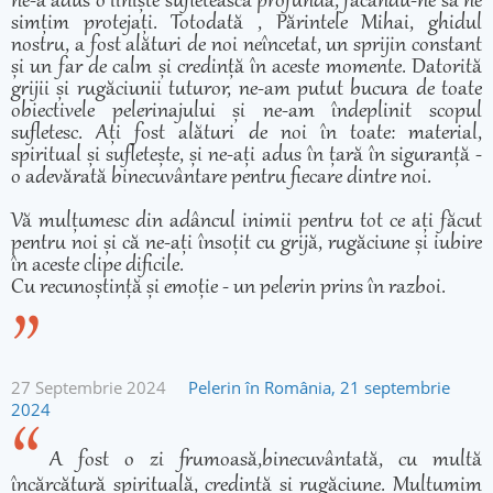
ne-a adus o liniște sufletească profundă, făcându-ne să ne
simțim protejați. Totodată , Părintele Mihai, ghidul
nostru, a fost alături de noi neîncetat, un sprijin constant
și un far de calm și credință în aceste momente. Datorită
grijii și rugăciunii tuturor, ne-am putut bucura de toate
obiectivele pelerinajului și ne-am îndeplinit scopul
sufletesc. Ați fost alături de noi în toate: material,
spiritual și sufletește, și ne-ați adus în țară în siguranță -
o adevărată binecuvântare pentru fiecare dintre noi.
Vă mulțumesc din adâncul inimii pentru tot ce ați făcut
pentru noi și că ne-ați însoțit cu grijă, rugăciune și iubire
în aceste clipe dificile.
Cu recunoștință și emoție - un pelerin prins în razboi.
27 Septembrie 2024
Pelerin în România, 21 septembrie
2024
A fost o zi frumoasă,binecuvântată, cu multă
încărcătură spirituală, credință și rugăciune. Mulțumim