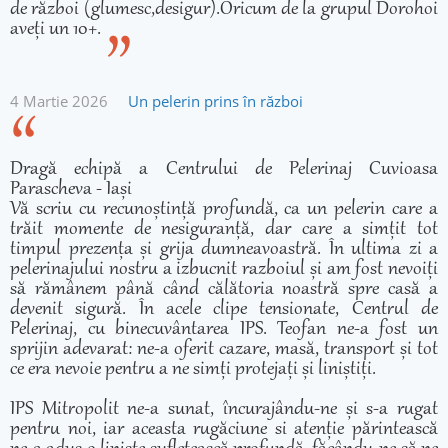
de război (glumesc,desigur).Oricum de la grupul Dorohoi
aveți un 10+.
4 Martie 2026
Un pelerin prins în război
Dragă echipă a Centrului de Pelerinaj Cuvioasa
Parascheva - Iași
Vă scriu cu recunoștință profundă, ca un pelerin care a
trăit momente de nesiguranță, dar care a simțit tot
timpul prezența și grija dumneavoastră. În ultima zi a
pelerinajului nostru a izbucnit razboiul și am fost nevoiți
să rămânem până când călătoria noastră spre casă a
devenit sigură. În acele clipe tensionate, Centrul de
Pelerinaj, cu binecuvântarea IPS. Teofan ne-a fost un
sprijin adevarat: ne-a oferit cazare, masă, transport și tot
ce era nevoie pentru a ne simți protejați și liniștiți.
IPS Mitropolit ne-a sunat, încurajându-ne și s-a rugat
pentru noi, iar aceasta rugăciune si atenție părintească