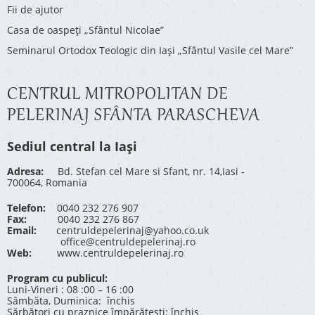
Fii de ajutor
Casa de oaspeți „Sfântul Nicolae”
Seminarul Ortodox Teologic din Iași „Sfântul Vasile cel Mare”
CENTRUL MITROPOLITAN DE
PELERINAJ SFÂNTA PARASCHEVA
Sediul central la Iași
Adresa:
Bd. Stefan cel Mare si Sfant, nr. 14,Iasi -
700064, Romania
Telefon:
0040 232 276 907
Fax:
0040 232 276 867
Email:
centruldepelerinaj@yahoo.co.uk
office@centruldepelerinaj.ro
Web:
www.centruldepelerinaj.ro
Program cu publicul:
Luni-Vineri : 08 :00 – 16 :00
Sâmbăta, Duminica: închis
Sărbători cu praznice împărătești: închis