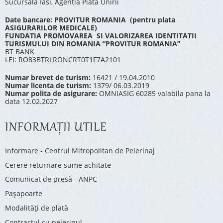
Sucursala Iasi, Agentia Piata Unirii
Date bancare: PROVITUR ROMANIA (pentru plata
ASIGURARILOR MEDICALE)
FUNDATIA PROMOVAREA SI VALORIZAREA IDENTITATII
TURISMULUI DIN ROMANIA “PROVITUR ROMANIA”
BT BANK
LEI: RO83BTRLRONCRT0T1F7A2101
Numar brevet de turism:
16421 / 19.04.2010
Numar licenta de turism:
1379/ 06.03.2019
Numar polita de asigurare:
OMNIASIG 60285 valabila pana la
data 12.02.2027
INFORMAŢII UTILE
Informare - Centrul Mitropolitan de Pelerinaj
Cerere returnare sume achitate
Comunicat de presă - ANPC
Pașapoarte
Modalități de plată
Contractul cu pelerinul