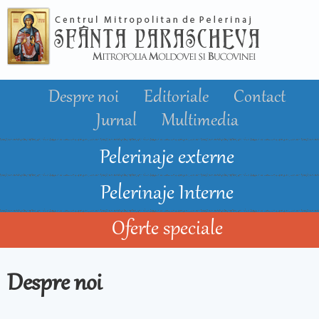
Mergi la
conţinutul
principal
Despre noi
Editoriale
Contact
Jurnal
Multimedia
Pelerinaje externe
Pelerinaje Interne
Oferte speciale
Despre noi