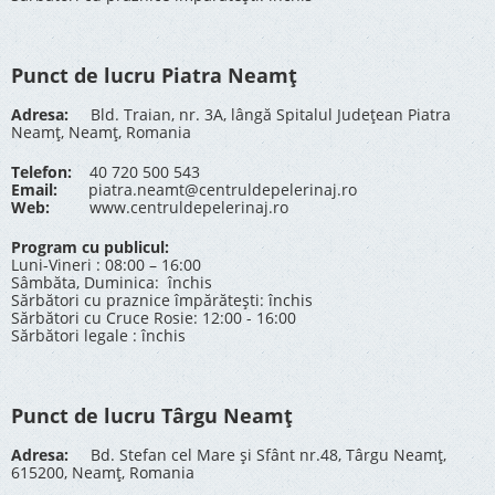
Punct de lucru Piatra Neamț
Adresa:
Bld. Traian, nr. 3A, lângă Spitalul Județean Piatra
Neamț, Neamț, Romania
Telefon:
40 720 500 543
Email:
piatra.neamt@centruldepelerinaj.ro
Web:
www.centruldepelerinaj.ro
Program cu publicul:
Luni-Vineri : 08:00 – 16:00
Sâmbăta, Duminica: închis
Sărbători cu praznice împărătești: închis
Sărbători cu Cruce Rosie: 12:00 - 16:00
Sărbători legale : închis
Punct de lucru Târgu Neamț
Adresa:
Bd. Stefan cel Mare și Sfânt nr.48, Târgu Neamț,
615200, Neamț, Romania