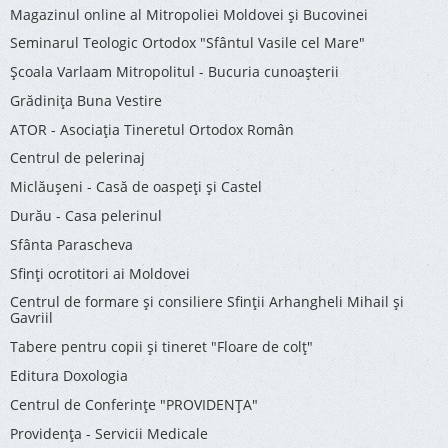
Magazinul online al Mitropoliei Moldovei și Bucovinei
Seminarul Teologic Ortodox "Sfântul Vasile cel Mare"
Şcoala Varlaam Mitropolitul - Bucuria cunoaşterii
Grădinița Buna Vestire
ATOR - Asociaţia Tineretul Ortodox Român
Centrul de pelerinaj
Miclăușeni - Casă de oaspeţi şi Castel
Durău - Casa pelerinul
Sfânta Parascheva
Sfinți ocrotitori ai Moldovei
Centrul de formare și consiliere Sfinții Arhangheli Mihail și
Gavriil
Tabere pentru copii şi tineret "Floare de colţ"
Editura Doxologia
Centrul de Conferinţe "PROVIDENŢA"
Providenţa - Servicii Medicale