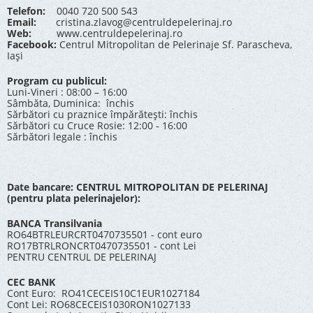
Telefon:
0040 720 500 543
Email:
cristina.zlavog@centruldepelerinaj.ro
Web:
www.centruldepelerinaj.ro
Facebook:
Centrul Mitropolitan de Pelerinaje Sf. Parascheva,
Iași
Program cu publicul:
Luni-Vineri : 08:00 – 16:00
Sâmbăta, Duminica: închis
Sărbători cu praznice împărătești: închis
Sărbători cu Cruce Rosie: 12:00 - 16:00
Sărbători legale : închis
Date bancare: CENTRUL MITROPOLITAN DE PELERINAJ
(pentru plata pelerinajelor):
BANCA Transilvania
RO64BTRLEURCRT0470735501 - cont euro
RO17BTRLRONCRT0470735501 - cont Lei
PENTRU CENTRUL DE PELERINAJ
CEC BANK
Cont Euro: RO41CECEIS10C1EUR1027184
Cont Lei: RO68CECEIS1030RON1027133