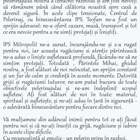
pelerinajului nostru a izbucnit razboiul și am fost nevoiți
să rămânem până când călătoria noastră spre casă a
devenit sigură. În acele clipe tensionate, Centrul de
Pelerinaj, cu binecuvântarea IPS. Teofan ne-a fost un
sprijin adevarat: ne-a oferit cazare, masă, transport și tot
ce era nevoie pentru a ne simți protejați și liniștiți.
IPS Mitropolit ne-a sunat, încurajându-ne și s-a rugat
pentru noi, iar aceasta rugăciune si atenție părintească
ne-a adus o liniște sufletească profundă, făcându-ne să ne
simțim protejați. Totodată , Părintele Mihai, ghidul
nostru, a fost alături de noi neîncetat, un sprijin constant
și un far de calm și credință în aceste momente. Datorită
grijii și rugăciunii tuturor, ne-am putut bucura de toate
obiectivele pelerinajului și ne-am îndeplinit scopul
sufletesc. Ați fost alături de noi în toate: material,
spiritual și sufletește, și ne-ați adus în țară în siguranță -
o adevărată binecuvântare pentru fiecare dintre noi.
Vă mulțumesc din adâncul inimii pentru tot ce ați făcut
pentru noi și că ne-ați însoțit cu grijă, rugăciune și iubire
în aceste clipe dificile.
Cu recunoștință și emoție - un pelerin prins în razboi.