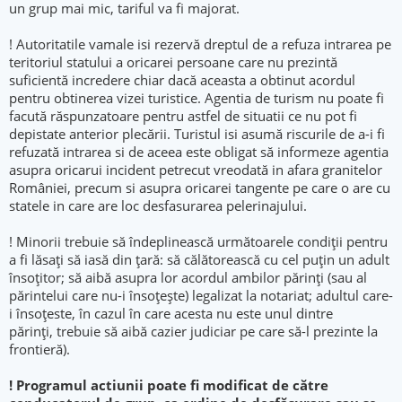
un grup mai mic, tariful va fi majorat.
! Autoritatile vamale isi rezervă dreptul de a refuza intrarea pe
teritoriul statului a oricarei persoane care nu prezintă
suficientă incredere chiar dacă aceasta a obtinut acordul
pentru obtinerea vizei turistice. Agentia de turism nu poate fi
facută răspunzatoare pentru astfel de situatii ce nu pot fi
depistate anterior plecării. Turistul isi asumă riscurile de a-i fi
refuzată intrarea si de aceea este obligat să informeze agentia
asupra oricarui incident petrecut vreodată in afara granitelor
României, precum si asupra oricarei tangente pe care o are cu
statele in care are loc desfasurarea pelerinajului.
! Minorii trebuie să îndeplinească următoarele condiţii pentru
a fi lăsaţi să iasă din ţară: să călătorească cu cel puţin un adult
însoţitor; să aibă asupra lor acordul ambilor părinţi (sau al
părintelui care nu-i însoţeşte) legalizat la notariat; adultul care-
i însoţeste, în cazul în care acesta nu este unul dintre
părinţi, trebuie să aibă cazier judiciar pe care să-l prezinte la
frontieră).
! Programul actiunii poate fi modificat de către