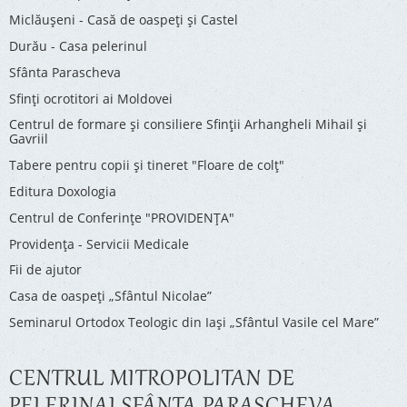
Miclăușeni - Casă de oaspeţi şi Castel
Durău - Casa pelerinul
Sfânta Parascheva
Sfinți ocrotitori ai Moldovei
Centrul de formare și consiliere Sfinții Arhangheli Mihail și
Gavriil
Tabere pentru copii şi tineret "Floare de colţ"
Editura Doxologia
Centrul de Conferinţe "PROVIDENŢA"
Providenţa - Servicii Medicale
Fii de ajutor
Casa de oaspeți „Sfântul Nicolae”
Seminarul Ortodox Teologic din Iași „Sfântul Vasile cel Mare”
CENTRUL MITROPOLITAN DE