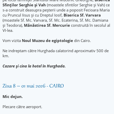
Sfinților Serghie și Vah
(moastele sfintilor Serghie și Vah) ce
s-a construit deasupra peșterii unde a poposit Fecioara Maria
cu Pruncul Iisus și cu Dreptul Iosif,
Biserica Sf. Varvara
(moastele Sf. Mc. Varvara, Sf. Mc. Ecaterina, Sf. Mc. Damiana
și Teodora),
Mănăstirea Sf. Mercurie
construită în secolul al
VI-lea.
Vom vizita
Noul Muzeu de egiptologie
din Cairo.
Ne indreptam către Hurghada calatorind aproximativ 500 de
km.
Cazare și cina la hotel în Hurghada.
Ziua 8 – 01 mai 2026 - CAIRO
Mic dejun.
Plecare către aeroport.