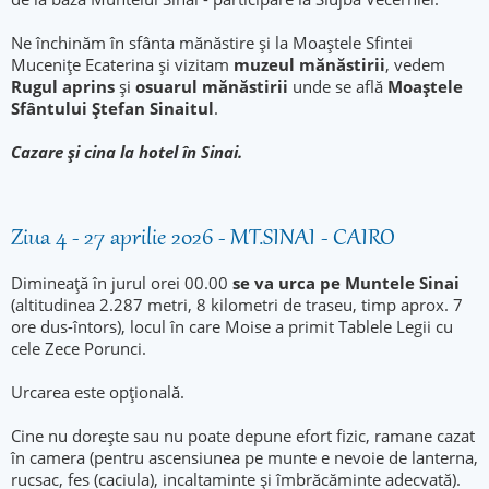
Ne închinăm în sfânta mănăstire și la Moaștele Sfintei
Mucenițe Ecaterina și vizitam
muzeul mănăstirii
, vedem
Rugul aprins
și
osuarul mănăstirii
unde se află
Moaștele
Sfântului Ștefan Sinaitul
.
Cazare și cina la hotel în Sinai.
Ziua 4 - 27 aprilie 2026 - MT.SINAI - CAIRO
Dimineață în jurul orei 00.00
se va urca pe Muntele Sinai
(altitudinea 2.287 metri, 8 kilometri de traseu, timp aprox. 7
ore dus-întors), locul în care Moise a primit Tablele Legii cu
cele Zece Porunci.
Urcarea este opțională.
Cine nu dorește sau nu poate depune efort fizic, ramane cazat
în camera (pentru ascensiunea pe munte e nevoie de lanterna,
rucsac, fes (caciula), incaltaminte și îmbrăcăminte adecvată).