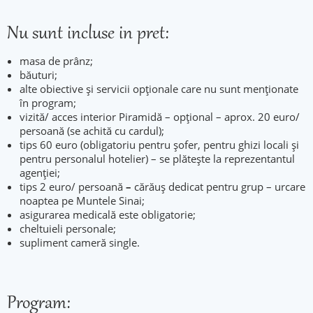
Nu sunt incluse in pret:
masa de prânz;
băuturi;
alte obiective și servicii opționale care nu sunt menționate
în program;
vizită/ acces interior Piramidă – opțional – aprox. 20 euro/
persoană (se achită cu cardul);
tips 60 euro (obligatoriu pentru șofer, pentru ghizi locali și
pentru personalul hotelier) – se plătește la reprezentantul
agenției;
tips 2 euro/ persoană
–
cărăuș dedicat pentru grup – urcare
noaptea pe Muntele Sinai;
asigurarea medicală este obligatorie;
cheltuieli personale;
supliment cameră single.
Program: