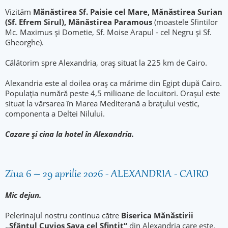
Vizităm
Mănăstirea Sf. Paisie cel Mare, Mănăstirea Surian
(Sf. Efrem Sirul), Mănăstirea Paramous
(moastele Sfintilor
Mc. Maximus și Dometie, Sf. Moise Arapul - cel Negru și Sf.
Gheorghe).
Călătorim spre Alexandria, oraș situat la 225 km de Cairo.
Alexandria este al doilea oraș ca mărime din Egipt după Cairo.
Populația numără peste 4,5 milioane de locuitori. Orașul este
situat la vărsarea în Marea Mediterană a brațului vestic,
componenta a Deltei Nilului.
Cazare și cina la hotel în Alexandria.
Ziua 6 – 29 aprilie 2026 - ALEXANDRIA - CAIRO
Mic dejun.
Pelerinajul nostru continua către
Biserica Mănăstirii
„Sfântul Cuvios Sava cel Sfinţit“
din Alexandria care este,