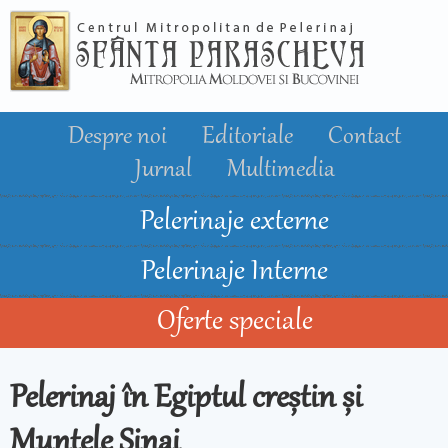
Mergi la
conţinutul
principal
Despre noi
Editoriale
Contact
Jurnal
Multimedia
Pelerinaje externe
Pelerinaje Interne
Oferte speciale
Pelerinaj în Egiptul creștin și
Muntele Sinai