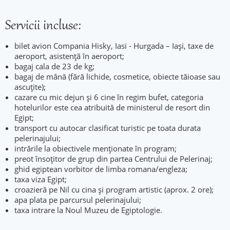
Servicii incluse:
bilet avion Compania Hisky, Iasi - Hurgada – Iași, taxe de
aeroport, asistenţă în aeroport;
bagaj cala de 23 de kg;
bagaj de mână (fără lichide, cosmetice, obiecte tăioase sau
ascuţite);
cazare cu mic dejun și 6 cine în regim bufet, categoria
hotelurilor este cea atribuită de ministerul de resort din
Egipt;
transport cu autocar clasificat turistic pe toata durata
pelerinajului;
intrările la obiectivele menționate în program;
preot însoțitor de grup din partea Centrului de Pelerinaj;
ghid egiptean vorbitor de limba romana/engleza;
taxa viza Egipt;
croazieră pe Nil cu cina și program artistic (aprox. 2 ore);
apa plata pe parcursul pelerinajului;
taxa intrare la Noul Muzeu de Egiptologie.