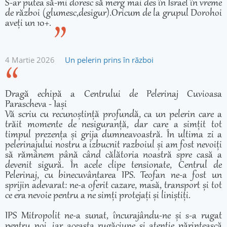
S-ar putea să-mi doresc să merg mai des în Israel în vreme
de război (glumesc,desigur).Oricum de la grupul Dorohoi
aveți un 10+.
4 Martie 2026
Un pelerin prins în război
Dragă echipă a Centrului de Pelerinaj Cuvioasa
Parascheva - Iași
Vă scriu cu recunoștință profundă, ca un pelerin care a
trăit momente de nesiguranță, dar care a simțit tot
timpul prezența și grija dumneavoastră. În ultima zi a
pelerinajului nostru a izbucnit razboiul și am fost nevoiți
să rămânem până când călătoria noastră spre casă a
devenit sigură. În acele clipe tensionate, Centrul de
Pelerinaj, cu binecuvântarea IPS. Teofan ne-a fost un
sprijin adevarat: ne-a oferit cazare, masă, transport și tot
ce era nevoie pentru a ne simți protejați și liniștiți.
IPS Mitropolit ne-a sunat, încurajându-ne și s-a rugat
pentru noi, iar aceasta rugăciune si atenție părintească