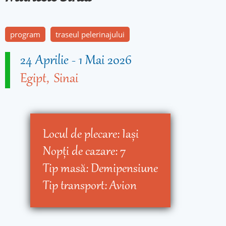
program
traseul pelerinajului
24 Aprilie
-
1 Mai 2026
Egipt
Sinai
Locul de plecare:
Iaşi
Nopţi de cazare:
7
Tip masă:
Demipensiune
Tip transport:
Avion