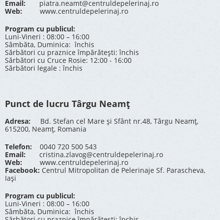
Email:
piatra.neamt@centruldepelerinaj.ro
Web:
www.centruldepelerinaj.ro
Program cu publicul:
Luni-Vineri : 08:00 – 16:00
Sâmbăta, Duminica: închis
Sărbători cu praznice împărătești: închis
Sărbători cu Cruce Rosie: 12:00 - 16:00
Sărbători legale : închis
Punct de lucru Târgu Neamț
Adresa:
Bd. Stefan cel Mare și Sfânt nr.48, Târgu Neamț,
615200, Neamț, Romania
Telefon:
0040 720 500 543
Email:
cristina.zlavog@centruldepelerinaj.ro
Web:
www.centruldepelerinaj.ro
Facebook:
Centrul Mitropolitan de Pelerinaje Sf. Parascheva,
Iași
Program cu publicul:
Luni-Vineri : 08:00 – 16:00
Sâmbăta, Duminica: închis
Sărbători cu praznice împărătești: închis