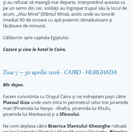
și au refuzat să meargă mai departe. Interpretând aceasta ca
pe un semn din cer, soldații au îngropat trupul său la locul de
acum, „Abu Mina” (Sfântul Mina), acolo unde au izvorât
imediat 90 de izvoare cu apă puternic tămăduitoare și
făcătoare de minuni).
Călătorim spre capitala Egiptului.
Cazare și cina la hotel
în Cairo.
Ziua 7 – 30 aprilie 2026 - CAIRO - HURGHADA
Mic dejun.
Facem cunostinta cu Orașul Cairo și ne indreptam pașii către
Platoul Giza
unde vom intra în perimetrul celor trei piramide
mari (Piramida lui Keops - Khafra, piramida lui Khufu,
piramida lui Menkaura) și a
Sfinxului
.
Ne vom deplasa către
Biserica Sfantului Gheorghe
ridicată
pe locul temniței Sfantului Mare Mucenic Gheorghe,
Biserica