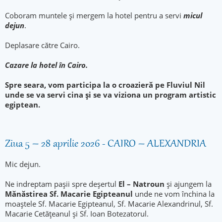
Coboram muntele și mergem la hotel pentru a servi
micul
dejun
.
Deplasare către Cairo.
Cazare la hotel în Cairo.
Spre seara, vom participa la o croazieră pe Fluviul Nil
unde se va servi cina și se va viziona un program artistic
egiptean.
Ziua 5 – 28 aprilie 2026 - CAIRO – ALEXANDRIA
Mic dejun.
Ne indreptam pașii spre deșertul
El – Natroun
și ajungem la
Mănăstirea
Sf. Macarie Egipteanul
unde ne vom închina la
moaștele Sf. Macarie Egipteanul, Sf. Macarie Alexandrinul, Sf.
Macarie Cetățeanul și Sf. Ioan Botezatorul.