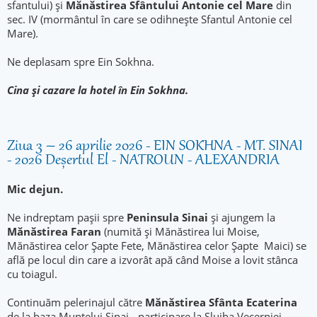
sfantului) și
Mănăstirea Sfântului Antonie cel Mare
din
sec. IV (mormântul în care se odihnește Sfantul Antonie cel
Mare).
Ne deplasam spre Ein Sokhna.
Cina și cazare la hotel în Ein Sokhna.
Ziua 3 – 26 aprilie 2026 - EIN SOKHNA - MT. SINAI
- 2026 Deșertul El - NATROUN - ALEXANDRIA
Mic dejun.
Ne indreptam pașii spre
Peninsula Sinai
și ajungem la
Mănăstirea Faran
(numită și Mănăstirea lui Moise,
Mănăstirea celor Șapte Fete, Mănăstirea celor Șapte Maici) se
află pe locul din care a izvorât apă când Moise a lovit stânca
cu toiagul.
Continuăm pelerinajul către
Mănăstirea Sfânta Ecaterina
de la baza Muntelui Sinai - participare la Slujba Vecerniei.