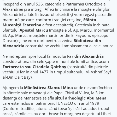
începând din anul 536, catedrală a Patriarhiei Ortodoxe a
Alexandriei şi a întregii Africi (închinare la moaştele Sfinților
Alexandrini aflate în tezaurul bisericii și vom regasi piatra din
marmură pe care, conform tradiţiei creştine,
Sfânta
Muceniţă Ecaterina
a fost decapitată), Catedrala închinată
Sfântului
Apostol Marcu
(moaștele Sf. Ap. Marcu, mormantul
Sf. Ap. Marcu, moaștele martirilor din El Fayoum, episcopul
Dioscor) și ne vom opri pentru a vedea
Biblioteca din
Alexandria
construită pe vechiul amplasament al celei antice.
Ne indreptam spre locul faimosului
Far din Alexandria
considerat una din cele șapte minuni ale lumii antice, acum
Fortareata sau Citadela Qaitbay
(construită din pietrele
vechiului far în anul 1477 în timpul sultanului Al-Ashraf Sayf
al-Din Qa'it Bay).
Ajungem la
Mănăstirea Sfantul Mina
unde ne vom închina
la sfintele sale moaște și ale Papei Chiril al VI-lea, la 3 km
distanță de Mănăstire se află
situl arheologic Abu Mena
care este inclus în patrimoniul UNESCO din anul 1979
(Conform traditiei, atunci când tovarășii săi i-au adus trupul
acasă, cămilele s-au oprit brusc la marginea deșertului Libiei