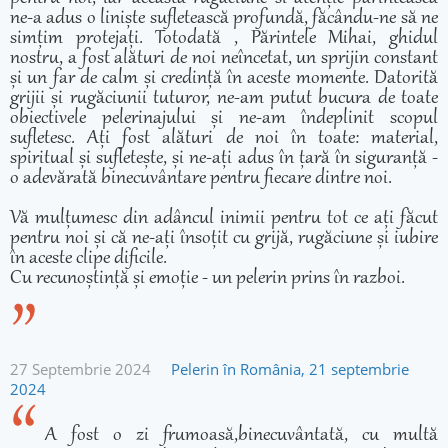
ne-a adus o liniște sufletească profundă, făcându-ne să ne
simțim protejați. Totodată , Părintele Mihai, ghidul
nostru, a fost alături de noi neîncetat, un sprijin constant
și un far de calm și credință în aceste momente. Datorită
grijii și rugăciunii tuturor, ne-am putut bucura de toate
obiectivele pelerinajului și ne-am îndeplinit scopul
sufletesc. Ați fost alături de noi în toate: material,
spiritual și sufletește, și ne-ați adus în țară în siguranță -
o adevărată binecuvântare pentru fiecare dintre noi.
Vă mulțumesc din adâncul inimii pentru tot ce ați făcut
pentru noi și că ne-ați însoțit cu grijă, rugăciune și iubire
în aceste clipe dificile.
Cu recunoștință și emoție - un pelerin prins în razboi.
27 Septembrie 2024
Pelerin în România, 21 septembrie
2024
A fost o zi frumoasă,binecuvântată, cu multă