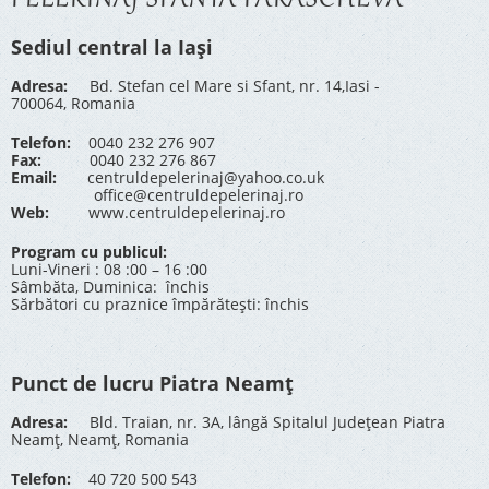
PELERINAJ SFÂNTA PARASCHEVA
Sediul central la Iași
Adresa:
Bd. Stefan cel Mare si Sfant, nr. 14,Iasi -
700064, Romania
Telefon:
0040 232 276 907
Fax:
0040 232 276 867
Email:
centruldepelerinaj@yahoo.co.uk
office@centruldepelerinaj.ro
Web:
www.centruldepelerinaj.ro
Program cu publicul:
Luni-Vineri : 08 :00 – 16 :00
Sâmbăta, Duminica: închis
Sărbători cu praznice împărătești: închis
Punct de lucru Piatra Neamț
Adresa:
Bld. Traian, nr. 3A, lângă Spitalul Județean Piatra
Neamț, Neamț, Romania
Telefon:
40 720 500 543