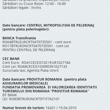
Sărbători cu Cruce Rosie: 12:00 - 16:00
Sărbători legale : închis
Date bancare: CENTRUL MITROPOLITAN DE PELERINAJ
(pentru plata pelerinajelor):
BANCA Transilvania
RO64BTRLEURCRT0470735501 - cont euro
RO17BTRLRONCRT0470735501 - cont Lei
PENTRU CENTRUL DE PELERINAJ
CEC BANK
Cont Euro: RO41CECEIS10C1EUR1027184
Cont Lei: RO68CECEIS1030RON1027133
Sucursala Iasi, Agentia Piata Unirii
Date bancare: PROVITUR ROMANIA (pentru plata
ASIGURARILOR MEDICALE)
FUNDATIA PROMOVAREA SI VALORIZAREA IDENTITATII
TURISMULUI DIN ROMANIA “PROVITUR ROMANIA”
BT BANK
LEI: RO83BTRLRONCRT0T1F7A2101
Numar brevet de turism:
16421 / 19.04.2010