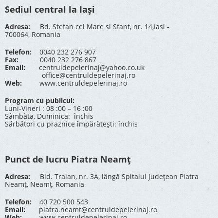
Sediul central la Iași
Adresa:
Bd. Stefan cel Mare si Sfant, nr. 14,Iasi -
700064, Romania
Telefon:
0040 232 276 907
Fax:
0040 232 276 867
Email:
centruldepelerinaj@yahoo.co.uk
office@centruldepelerinaj.ro
Web:
www.centruldepelerinaj.ro
Program cu publicul:
Luni-Vineri : 08 :00 – 16 :00
Sâmbăta, Duminica: închis
Sărbători cu praznice împărătești: închis
Punct de lucru Piatra Neamț
Adresa:
Bld. Traian, nr. 3A, lângă Spitalul Județean Piatra
Neamț, Neamț, Romania
Telefon:
40 720 500 543
Email:
piatra.neamt@centruldepelerinaj.ro
Web:
www.centruldepelerinaj.ro