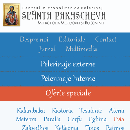
Mergi la
conţinutul
principal
Despre noi
Editoriale
Contact
Jurnal
Multimedia
Pelerinaje externe
Pelerinaje Interne
Oferte speciale
Kalambaka
Kastoria
Tesalonic
Atena
Meteora
Paralia
Corfu
Eghina
Evia
Zakynthos
Kefalonia
Tinos
Patmos