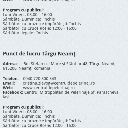
Program cu publicul:
Luni-Vineri : 08:00 – 16:00
Sâmbăta, Duminica: închis
Sărbători cu praznice împărătești: închis
Sărbători cu Cruce Rosie: 12:00 - 16:00
Sărbători legale : închis
Punct de lucru Târgu Neamț
Adresa:
Bd. Stefan cel Mare și Sfânt nr.48, Târgu Neamț,
615200, Neamț, Romania
Telefon:
0040 720 500 543
Email:
cristina.zlavog@centruldepelerinaj.ro
Web:
www.centruldepelerinaj.ro
Facebook:
Centrul Mitropolitan de Pelerinaje Sf. Parascheva,
Iași
Program cu publicul:
Luni-Vineri : 08:00 – 16:00
Sâmbăta, Duminica: închis
Sărbători cu praznice împărătești: închis
Sărbători cu Cruce Rosie: 12:00 - 16:00