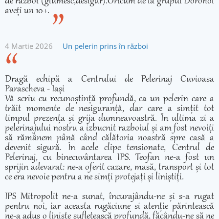
de război (glumesc,desigur).Oricum de la grupul Dorohoi
aveți un 10+.
4 Martie 2026
Un pelerin prins în război
Dragă echipă a Centrului de Pelerinaj Cuvioasa
Parascheva - Iași
Vă scriu cu recunoștință profundă, ca un pelerin care a
trăit momente de nesiguranță, dar care a simțit tot
timpul prezența și grija dumneavoastră. În ultima zi a
pelerinajului nostru a izbucnit razboiul și am fost nevoiți
să rămânem până când călătoria noastră spre casă a
devenit sigură. În acele clipe tensionate, Centrul de
Pelerinaj, cu binecuvântarea IPS. Teofan ne-a fost un
sprijin adevarat: ne-a oferit cazare, masă, transport și tot
ce era nevoie pentru a ne simți protejați și liniștiți.
IPS Mitropolit ne-a sunat, încurajându-ne și s-a rugat
pentru noi, iar aceasta rugăciune si atenție părintească
ne-a adus o liniște sufletească profundă, făcându-ne să ne