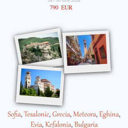
24
-
30 Iulie 2026
790
EUR
Sofia
,
Tesalonic
,
Grecia
,
Meteora
,
Eghina
,
Evia
,
Kefalonia
,
Bulgaria