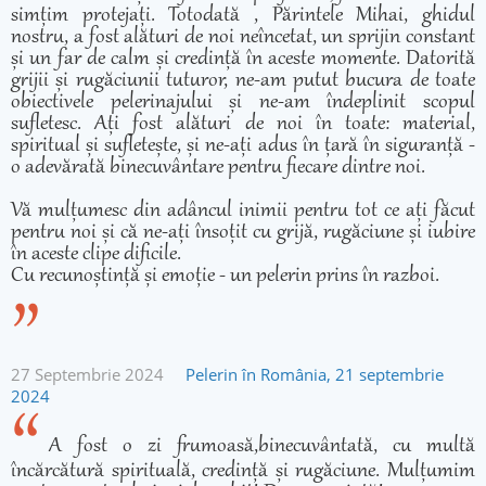
simțim protejați. Totodată , Părintele Mihai, ghidul
nostru, a fost alături de noi neîncetat, un sprijin constant
și un far de calm și credință în aceste momente. Datorită
grijii și rugăciunii tuturor, ne-am putut bucura de toate
obiectivele pelerinajului și ne-am îndeplinit scopul
sufletesc. Ați fost alături de noi în toate: material,
spiritual și sufletește, și ne-ați adus în țară în siguranță -
o adevărată binecuvântare pentru fiecare dintre noi.
Vă mulțumesc din adâncul inimii pentru tot ce ați făcut
pentru noi și că ne-ați însoțit cu grijă, rugăciune și iubire
în aceste clipe dificile.
Cu recunoștință și emoție - un pelerin prins în razboi.
27 Septembrie 2024
Pelerin în România, 21 septembrie
2024
A fost o zi frumoasă,binecuvântată, cu multă
încărcătură spirituală, credință și rugăciune. Mulțumim