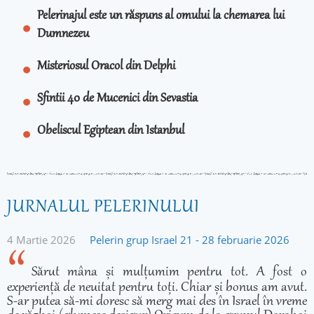
Pelerinajul este un răspuns al omului la chemarea lui
Dumnezeu
Misteriosul Oracol din Delphi
Sfintii 40 de Mucenici din Sevastia
Obeliscul Egiptean din Istanbul
JURNALUL PELERINULUI
4 Martie 2026
Pelerin grup Israel 21 - 28 februarie 2026
Sărut mâna și mulțumim pentru tot. A fost o
experiență de neuitat pentru toți. Chiar și bonus am avut.
S-ar putea să-mi doresc să merg mai des în Israel în vreme