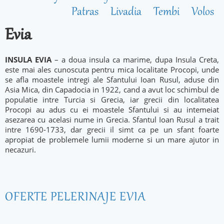
Patras
Livadia
Tembi
Volos
Evia
INSULA EVIA
– a doua insula ca marime, dupa Insula Creta,
este mai ales cunoscuta pentru mica localitate Procopi, unde
se afla moastele intregi ale Sfantului Ioan Rusul, aduse din
Asia Mica, din Capadocia in 1922, cand a avut loc schimbul de
populatie intre Turcia si Grecia, iar grecii din localitatea
Procopi au adus cu ei moastele Sfantului si au intemeiat
asezarea cu acelasi nume in Grecia. Sfantul Ioan Rusul a trait
intre 1690-1733, dar grecii il simt ca pe un sfant foarte
apropiat de problemele lumii moderne si un mare ajutor in
necazuri.
OFERTE PELERINAJE EVIA