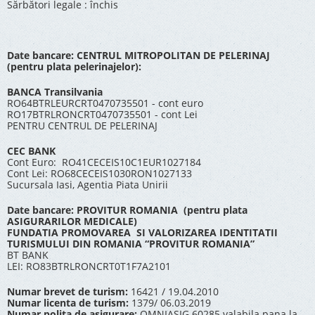
Sărbători legale : închis
Date bancare: CENTRUL MITROPOLITAN DE PELERINAJ
(pentru plata pelerinajelor):
BANCA Transilvania
RO64BTRLEURCRT0470735501 - cont euro
RO17BTRLRONCRT0470735501 - cont Lei
PENTRU CENTRUL DE PELERINAJ
CEC BANK
Cont Euro: RO41CECEIS10C1EUR1027184
Cont Lei: RO68CECEIS1030RON1027133
Sucursala Iasi, Agentia Piata Unirii
Date bancare: PROVITUR ROMANIA (pentru plata
ASIGURARILOR MEDICALE)
FUNDATIA PROMOVAREA SI VALORIZAREA IDENTITATII
TURISMULUI DIN ROMANIA “PROVITUR ROMANIA”
BT BANK
LEI: RO83BTRLRONCRT0T1F7A2101
Numar brevet de turism:
16421 / 19.04.2010
Numar licenta de turism:
1379/ 06.03.2019
Numar polita de asigurare:
OMNIASIG 60285 valabila pana la