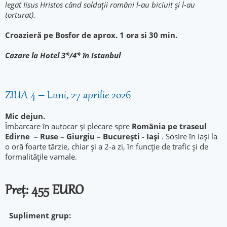
legat Iisus Hristos când soldaţii români l-au biciuit şi l-au
torturat).
Croazieră pe Bosfor de aprox. 1 ora si 30 min.
Cazare la Hotel 3*/4* în Istanbul
ZIUA 4 – Luni, 27 aprilie 2026
Mic dejun.
Îmbarcare în autocar și plecare spre
România pe traseul
Edirne – Ruse – Giurgiu – București - Iași
. Sosire în Iași la
o oră foarte târzie, chiar și a 2-a zi, în funcție de trafic și de
formalitățile vamale.
Preț: 455 EURO
Supliment grup: