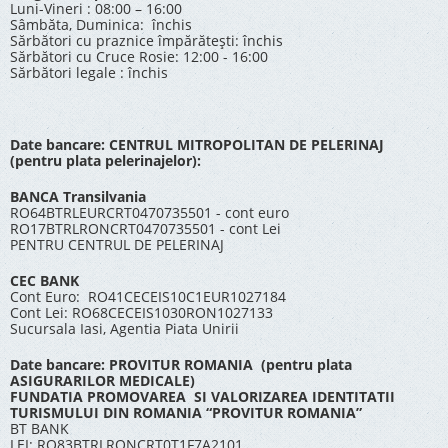
Luni-Vineri : 08:00 – 16:00
Sâmbăta, Duminica: închis
Sărbători cu praznice împărătești: închis
Sărbători cu Cruce Rosie: 12:00 - 16:00
Sărbători legale : închis
Date bancare: CENTRUL MITROPOLITAN DE PELERINAJ
(pentru plata pelerinajelor):
BANCA Transilvania
RO64BTRLEURCRT0470735501 - cont euro
RO17BTRLRONCRT0470735501 - cont Lei
PENTRU CENTRUL DE PELERINAJ
CEC BANK
Cont Euro: RO41CECEIS10C1EUR1027184
Cont Lei: RO68CECEIS1030RON1027133
Sucursala Iasi, Agentia Piata Unirii
Date bancare: PROVITUR ROMANIA (pentru plata
ASIGURARILOR MEDICALE)
FUNDATIA PROMOVAREA SI VALORIZAREA IDENTITATII
TURISMULUI DIN ROMANIA “PROVITUR ROMANIA”
BT BANK
LEI: RO83BTRLRONCRT0T1F7A2101