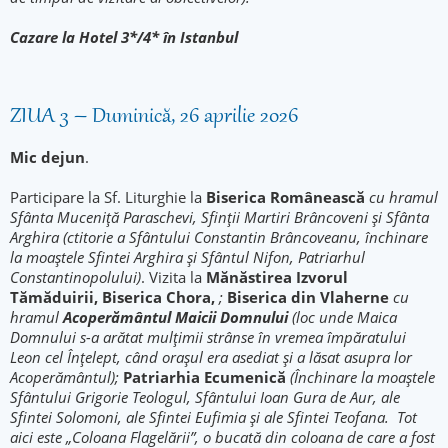
Cazare la Hotel 3*/4* în Istanbul
ZIUA 3 – Duminică, 26 aprilie 2026
Mic dejun
.
Participare la Sf. Liturghie la
Biserica Românească
cu hramul
Sfânta Muceniţă Paraschevi, Sfinţii Martiri Brâncoveni şi Sfânta
Arghira (ctitorie a Sfântului Constantin Brâncoveanu, închinare
la moaştele Sfintei Arghira şi Sfântul Nifon, Patriarhul
Constantinopolului)
. Vizita la
Mănăstirea Izvorul
Tămăduirii, Biserica Chora,
;
Biserica din Vlaherne
cu
hramul
Acoperământul Maicii Domnului
(loc unde Maica
Domnului s-a arătat mulţimii strânse în vremea împăratului
Leon cel Înţelept, când oraşul era asediat şi a lăsat asupra lor
Acoperământul);
Patriarhia Ecumenică
(Închinare la moaştele
Sfântului Grigorie Teologul, Sfântului Ioan Gura de Aur, ale
Sfintei Solomoni, ale Sfintei Eufimia și ale Sfintei Teofana. Tot
aici este „Coloana Flagelării”, o bucată din coloana de care a fost