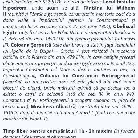
Iustinian între anii 532-537);
cu taxa de intrare
;
Locul fostului
Hipodrom
, unde acum se află:
Fântâna lui Wilhem
II
(numită și Fântâna germană, construită în memoria celei de a
doua vizite a împăratului german la Constantinopol și
inaugurată la aniversarea sa din 27 ianuarie 1901)
,
Obeliscul
Egiptean
(a fost adus din Valea Nilului de împăratul Theodosius
II, datează din anul 1490 î.Hr. din vremea faraonului Tuthmosis
III),
Coloana Şerpuită
(
este din bronz, a stat în fața Templului
lui Apollo de la Delphi – Grecia. A fost ridicată în memoria
bătăliei de la Plateea din anul 479 î.Hr., în care cetățile grecești
aliate i-au învins pe perșii conduși de regele Xerxes I. În anul 326,
împăratul Constantin cel Mare a dispus mutarea ei aici, la
Constantinopol),
Coloana lui Constantin Porfirogenetul
(seamănă cu un obelisc, doar că este făcută din mai multe
blocuri de piatră. Unele mărturii afirmă că pe același loc a
existat o astfel de coloană încă din sec. IV. În anul 940,
Constantin al VII Porfirogenetul a acoperit coloana cu plăci de
bronz aurit);
Moscheea Albastră
,
construită între anii 1609 –
1616 în timpul domniei sultanului Ahmed I, fiind cea mai mare
moschee din Istanbul;
Timp liber pentru cumpărături 1h - 2h maxim
(în funcție
de timpul de vizitare al obiectivelor).