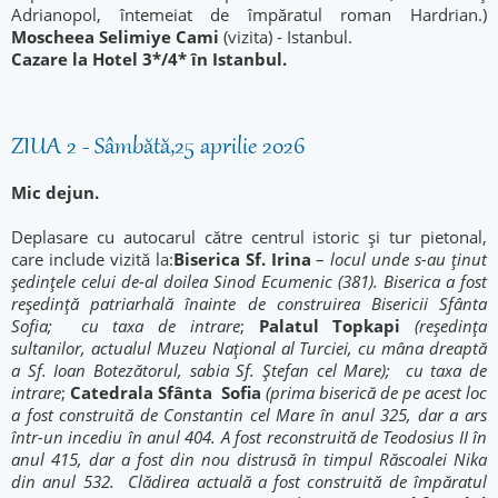
Adrianopol, întemeiat de împăratul roman Hardrian.)
Moscheea Selimiye Cami
(vizita) - Istanbul.
Cazare la Hotel 3*/4* în Istanbul.
ZIUA 2 - Sâmbătă,25 aprilie 2026
Mic dejun.
Deplasare cu autocarul către centrul istoric și tur pietonal,
care include vizită la:
Biserica Sf. Irina
–
locul unde s-au ținut
ședințele celui de-al doilea Sinod Ecumenic (381). Biserica a fost
reședință patriarhală înainte de construirea Bisericii Sfânta
Sofia;
cu taxa de intrare
;
Palatul Topkapi
(reşedinţa
sultanilor, actualul Muzeu Naţional al Turciei, cu mâna dreaptă
a Sf. Ioan Botezătorul, sabia Sf. Ştefan cel Mare);
cu taxa de
intrare
;
Catedrala Sfânta Sofia
(prima biserică de pe acest loc
a fost construită de Constantin cel Mare în anul 325, dar a ars
într-un incediu în anul 404. A fost reconstruită de Teodosius II în
anul 415, dar a fost din nou distrusă în timpul Răscoalei Nika
din anul 532. Clădirea actuală a fost construită de împăratul