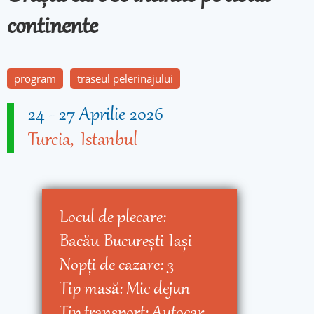
continente
program
traseul pelerinajului
24
-
27 Aprilie 2026
Turcia
Istanbul
Locul de plecare:
Bacău
Bucureşti
Iaşi
Nopţi de cazare:
3
Tip masă:
Mic dejun
Tip transport:
Autocar