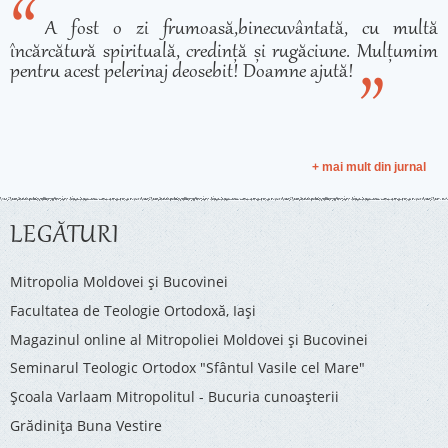
A fost o zi frumoasă,binecuvântată, cu multă
încărcătură spirituală, credință și rugăciune. Mulțumim
pentru acest pelerinaj deosebit! Doamne ajută!
+ mai mult din jurnal
LEGĂTURI
Mitropolia Moldovei și Bucovinei
Facultatea de Teologie Ortodoxă, Iaşi
Magazinul online al Mitropoliei Moldovei și Bucovinei
Seminarul Teologic Ortodox "Sfântul Vasile cel Mare"
Şcoala Varlaam Mitropolitul - Bucuria cunoaşterii
Grădinița Buna Vestire