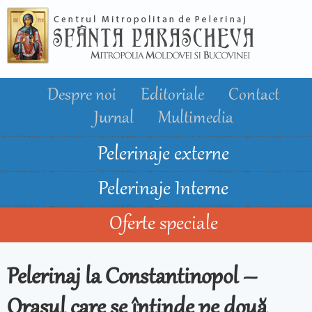
Mergi la
conţinutul
principal
Despre noi
Editoriale
Contact
Jurnal
Multimedia
Pelerinaje externe
Pelerinaje Interne
Oferte speciale
Pelerinaj la Constantinopol –
Orașul care se întinde pe două