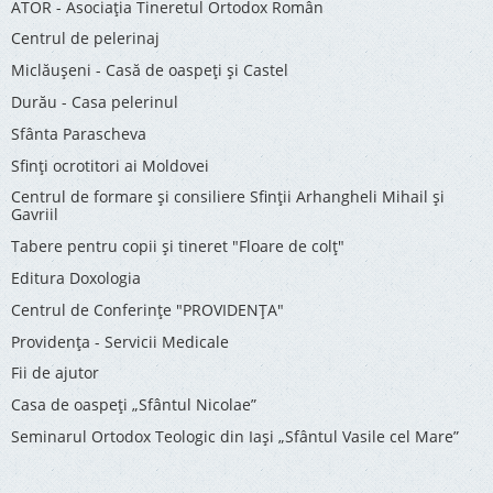
ATOR - Asociaţia Tineretul Ortodox Român
Centrul de pelerinaj
Miclăușeni - Casă de oaspeţi şi Castel
Durău - Casa pelerinul
Sfânta Parascheva
Sfinți ocrotitori ai Moldovei
Centrul de formare și consiliere Sfinții Arhangheli Mihail și
Gavriil
Tabere pentru copii şi tineret "Floare de colţ"
Editura Doxologia
Centrul de Conferinţe "PROVIDENŢA"
Providenţa - Servicii Medicale
Fii de ajutor
Casa de oaspeți „Sfântul Nicolae”
Seminarul Ortodox Teologic din Iași „Sfântul Vasile cel Mare”