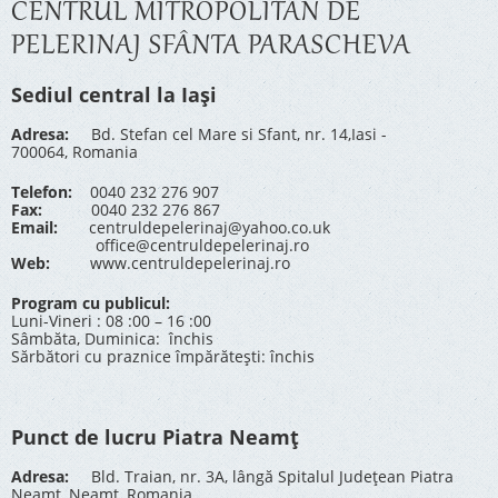
CENTRUL MITROPOLITAN DE
PELERINAJ SFÂNTA PARASCHEVA
Sediul central la Iași
Adresa:
Bd. Stefan cel Mare si Sfant, nr. 14,Iasi -
700064, Romania
Telefon:
0040 232 276 907
Fax:
0040 232 276 867
Email:
centruldepelerinaj@yahoo.co.uk
office@centruldepelerinaj.ro
Web:
www.centruldepelerinaj.ro
Program cu publicul:
Luni-Vineri : 08 :00 – 16 :00
Sâmbăta, Duminica: închis
Sărbători cu praznice împărătești: închis
Punct de lucru Piatra Neamț
Adresa:
Bld. Traian, nr. 3A, lângă Spitalul Județean Piatra
Neamț, Neamț, Romania