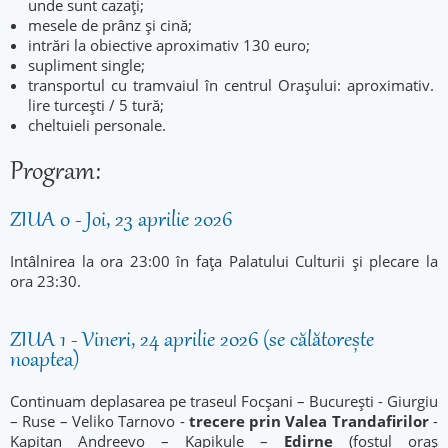
unde sunt cazați;
mesele de prânz și cină;
intrări la obiective aproximativ 130 euro;
supliment single;
transportul cu tramvaiul în centrul Orașului: aproximativ.
lire turcești / 5 tură;
cheltuieli personale.
Program:
ZIUA 0 - Joi, 23 aprilie 2026
Intâlnirea la ora 23:00 în fața Palatului Culturii și plecare la
ora 23:30.
ZIUA 1 - Vineri, 24 aprilie 2026 (se călătorește
noaptea)
Continuam deplasarea pe traseul Focșani – București - Giurgiu
– Ruse – Veliko Tarnovo -
trecere prin Valea Trandafirilor
-
Kapitan Andreevo – Kapikule –
Edirne
(fostul oraş