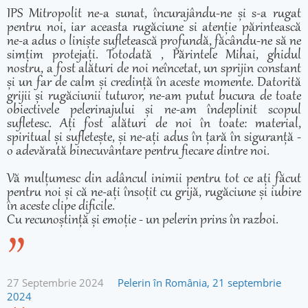
IPS Mitropolit ne-a sunat, încurajându-ne și s-a rugat
pentru noi, iar aceasta rugăciune si atenție părintească
ne-a adus o liniște sufletească profundă, făcându-ne să ne
simțim protejați. Totodată , Părintele Mihai, ghidul
nostru, a fost alături de noi neîncetat, un sprijin constant
și un far de calm și credință în aceste momente. Datorită
grijii și rugăciunii tuturor, ne-am putut bucura de toate
obiectivele pelerinajului și ne-am îndeplinit scopul
sufletesc. Ați fost alături de noi în toate: material,
spiritual și sufletește, și ne-ați adus în țară în siguranță -
o adevărată binecuvântare pentru fiecare dintre noi.
Vă mulțumesc din adâncul inimii pentru tot ce ați făcut
pentru noi și că ne-ați însoțit cu grijă, rugăciune și iubire
în aceste clipe dificile.
Cu recunoștință și emoție - un pelerin prins în razboi.
27 Septembrie 2024
Pelerin în România, 21 septembrie
2024