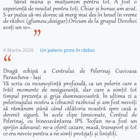
Sărut mâna și mulțumim pentru tot. A fost o
experiență de neuitat pentru toți. Chiar și bonus am avut.
S-ar putea să-mi doresc să merg mai des în Israel în vreme
de război (glumesc,desigur).Oricum de la grupul Dorohoi
aveți un 10+.
4 Martie 2026
Un pelerin prins în război
Dragă echipă a Centrului de Pelerinaj Cuvioasa
Parascheva - Iași
Vă scriu cu recunoștință profundă, ca un pelerin care a
trăit momente de nesiguranță, dar care a simțit tot
timpul prezența și grija dumneavoastră. În ultima zi a
pelerinajului nostru a izbucnit razboiul și am fost nevoiți
să rămânem până când călătoria noastră spre casă a
devenit sigură. În acele clipe tensionate, Centrul de
Pelerinaj, cu binecuvântarea IPS. Teofan ne-a fost un
sprijin adevarat: ne-a oferit cazare, masă, transport și tot
ce era nevoie pentru a ne simți protejați și liniștiți.