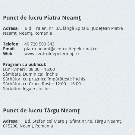
Punct de lucru Piatra Neamț
Adresa:
Bld. Traian, nr. 3A, lângă Spitalul Județean Piatra
Neamț, Neamț, Romania
Telefon:
40 720 500 543
Email:
piatra.neamt@centruldepelerinaj.ro
Web:
www.centruldepelerinaj.ro
Program cu publicul:
Luni-Vineri : 08:00 – 16:00
Sâmbăta, Duminica: închis
Sărbători cu praznice împărătești: închis
Sărbători cu Cruce Rosie: 12:00 - 16:00
Sărbători legale : închis
Punct de lucru Târgu Neamț
Adresa:
Bd. Stefan cel Mare și Sfânt nr.48, Târgu Neamț,
615200, Neamț, Romania