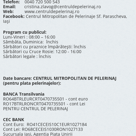
Telefon:
0040 720 500 543
Email:
cristina.zlavog@centruldepelerinaj.ro
Web:
www.centruldepelerinaj.ro
Facebook:
Centrul Mitropolitan de Pelerinaje Sf. Parascheva,
Iași
Program cu publicul:
Luni-Vineri : 08:00 – 16:00
Sâmbăta, Duminica: închis
Sărbători cu praznice împărătești: închis
Sărbători cu Cruce Rosie: 12:00 - 16:00
Sărbători legale : închis
Date bancare: CENTRUL MITROPOLITAN DE PELERINAJ
(pentru plata pelerinajelor):
BANCA Transilvania
RO64BTRLEURCRT0470735501 - cont euro
RO17BTRLRONCRT0470735501 - cont Lei
PENTRU CENTRUL DE PELERINAJ
CEC BANK
Cont Euro: RO41CECEIS10C1EUR1027184
Cont Lei: RO68CECEIS1030RON1027133
Sucursala Iasi, Agentia Piata Unirii