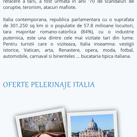
refacere a tarii, a fost urmata in anii '70 de scandaluri de
coruptie, terorism, atacuri mafiote.
Italia contemporana, republica parlamentara cu o suprafata
de 301.250 sq km si o populatie de 57.8 milioane locuitori,
tara majoritar romano-catorlica (84%), cu o industrie
puternica, este una dintre cele mai vizitate tari din lume.
Pentru turistii care o viziteaza, Italia inseamna: vestigii
istorice, Vatican, arta, Renastere, opera, moda, fotbal,
automobile, carnaval si binenteles … bucataria tipica italiana.
OFERTE PELERINAJE ITALIA