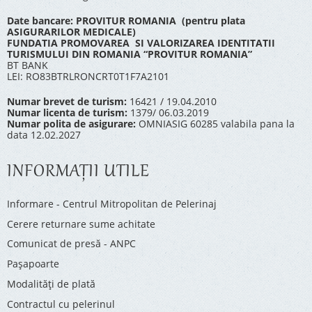
Date bancare: PROVITUR ROMANIA (pentru plata
ASIGURARILOR MEDICALE)
FUNDATIA PROMOVAREA SI VALORIZAREA IDENTITATII
TURISMULUI DIN ROMANIA “PROVITUR ROMANIA”
BT BANK
LEI: RO83BTRLRONCRT0T1F7A2101
Numar brevet de turism:
16421 / 19.04.2010
Numar licenta de turism:
1379/ 06.03.2019
Numar polita de asigurare:
OMNIASIG 60285 valabila pana la
data 12.02.2027
INFORMAŢII UTILE
Informare - Centrul Mitropolitan de Pelerinaj
Cerere returnare sume achitate
Comunicat de presă - ANPC
Pașapoarte
Modalități de plată
Contractul cu pelerinul