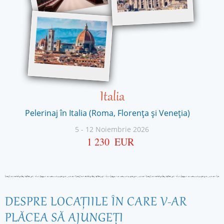
Italia
Pelerinaj în Italia (Roma, Florența și Veneția)
5
-
12 Noiembrie 2026
1 230
EUR
DESPRE LOCAŢIILE ÎN CARE V-AR
PLĂCEA SĂ AJUNGEŢI