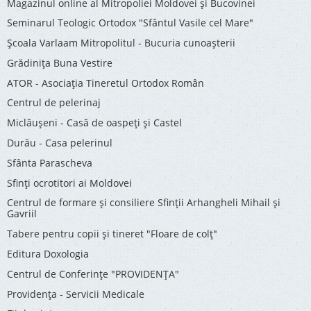
Magazinul online al Mitropoliei Moldovei și Bucovinei
Seminarul Teologic Ortodox "Sfântul Vasile cel Mare"
Şcoala Varlaam Mitropolitul - Bucuria cunoaşterii
Grădinița Buna Vestire
ATOR - Asociaţia Tineretul Ortodox Român
Centrul de pelerinaj
Miclăușeni - Casă de oaspeţi şi Castel
Durău - Casa pelerinul
Sfânta Parascheva
Sfinți ocrotitori ai Moldovei
Centrul de formare și consiliere Sfinții Arhangheli Mihail și
Gavriil
Tabere pentru copii şi tineret "Floare de colţ"
Editura Doxologia
Centrul de Conferinţe "PROVIDENŢA"
Providenţa - Servicii Medicale