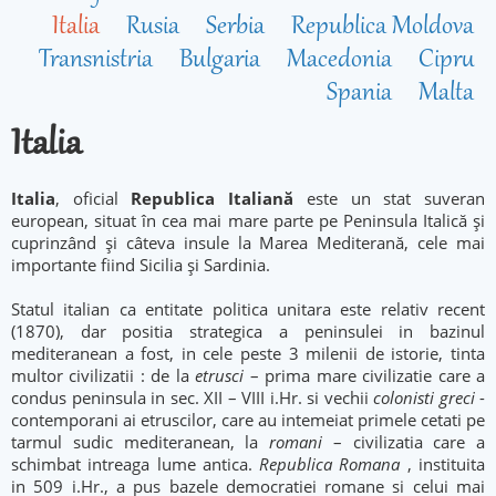
Italia
Rusia
Serbia
Republica Moldova
Transnistria
Bulgaria
Macedonia
Cipru
Spania
Malta
Italia
Italia
, oficial
Republica Italiană
este un stat suveran
european, situat în cea mai mare parte pe Peninsula Italică și
cuprinzând și câteva insule la Marea Mediterană, cele mai
importante fiind Sicilia și Sardinia.
Statul italian ca entitate politica unitara este relativ recent
(1870), dar positia strategica a peninsulei in bazinul
mediteranean a fost, in cele peste 3 milenii de istorie, tinta
multor civilizatii : de la
etrusci
– prima mare civilizatie care a
condus peninsula in sec. XII – VIII i.Hr. si vechii
colonisti greci
-
contemporani ai etruscilor, care au intemeiat primele cetati pe
tarmul sudic mediteranean, la
romani
– civilizatia care a
schimbat intreaga lume antica.
Republica Romana
, instituita
in 509 i.Hr., a pus bazele democratiei romane si celui mai