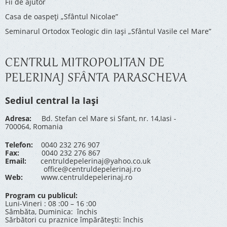
Fii de ajutor
Casa de oaspeți „Sfântul Nicolae”
Seminarul Ortodox Teologic din Iași „Sfântul Vasile cel Mare”
CENTRUL MITROPOLITAN DE
PELERINAJ SFÂNTA PARASCHEVA
Sediul central la Iași
Adresa:
Bd. Stefan cel Mare si Sfant, nr. 14,Iasi -
700064, Romania
Telefon:
0040 232 276 907
Fax:
0040 232 276 867
Email:
centruldepelerinaj@yahoo.co.uk
office@centruldepelerinaj.ro
Web:
www.centruldepelerinaj.ro
Program cu publicul:
Luni-Vineri : 08 :00 – 16 :00
Sâmbăta, Duminica: închis
Sărbători cu praznice împărătești: închis