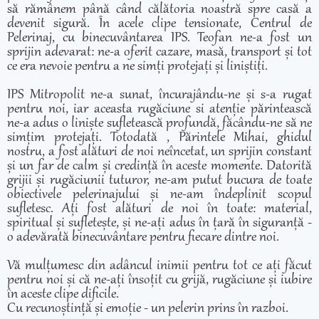
să rămânem până când călătoria noastră spre casă a
devenit sigură. În acele clipe tensionate, Centrul de
Pelerinaj, cu binecuvântarea IPS. Teofan ne-a fost un
sprijin adevarat: ne-a oferit cazare, masă, transport și tot
ce era nevoie pentru a ne simți protejați și liniștiți.
IPS Mitropolit ne-a sunat, încurajându-ne și s-a rugat
pentru noi, iar aceasta rugăciune si atenție părintească
ne-a adus o liniște sufletească profundă, făcându-ne să ne
simțim protejați. Totodată , Părintele Mihai, ghidul
nostru, a fost alături de noi neîncetat, un sprijin constant
și un far de calm și credință în aceste momente. Datorită
grijii și rugăciunii tuturor, ne-am putut bucura de toate
obiectivele pelerinajului și ne-am îndeplinit scopul
sufletesc. Ați fost alături de noi în toate: material,
spiritual și sufletește, și ne-ați adus în țară în siguranță -
o adevărată binecuvântare pentru fiecare dintre noi.
Vă mulțumesc din adâncul inimii pentru tot ce ați făcut
pentru noi și că ne-ați însoțit cu grijă, rugăciune și iubire
în aceste clipe dificile.
Cu recunoștință și emoție - un pelerin prins în razboi.