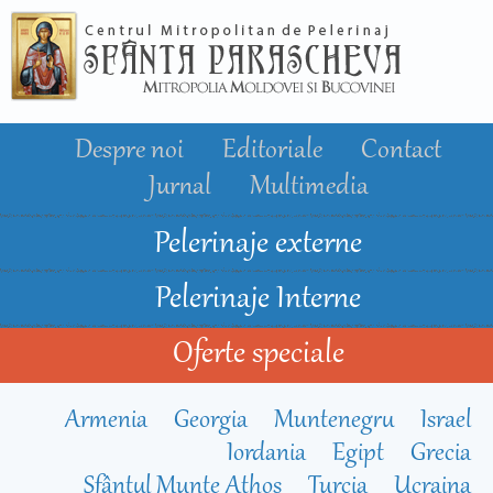
Mergi la
conţinutul
principal
Despre noi
Editoriale
Contact
Jurnal
Multimedia
Pelerinaje externe
Pelerinaje Interne
Oferte speciale
Armenia
Georgia
Muntenegru
Israel
Iordania
Egipt
Grecia
Sfântul Munte Athos
Turcia
Ucraina