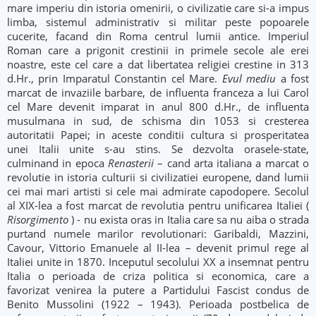
mare imperiu din istoria omenirii, o civilizatie care si-a impus
limba, sistemul administrativ si militar peste popoarele
cucerite, facand din Roma centrul lumii antice. Imperiul
Roman care a prigonit crestinii in primele secole ale erei
noastre, este cel care a dat libertatea religiei crestine in 313
d.Hr., prin Imparatul Constantin cel Mare.
Evul mediu
a fost
marcat de invaziile barbare, de influenta franceza a lui Carol
cel Mare devenit imparat in anul 800 d.Hr., de influenta
musulmana in sud, de schisma din 1053 si cresterea
autoritatii Papei; in aceste conditii cultura si prosperitatea
unei Italii unite s-au stins. Se dezvolta orasele-state,
culminand in epoca
Renasterii
– cand arta italiana a marcat o
revolutie in istoria culturii si civilizatiei europene, dand lumii
cei mai mari artisti si cele mai admirate capodopere. Secolul
al XIX-lea a fost marcat de revolutia pentru unificarea Italiei (
Risorgimento
) - nu exista oras in Italia care sa nu aiba o strada
purtand numele marilor revolutionari: Garibaldi, Mazzini,
Cavour, Vittorio Emanuele al II-lea – devenit primul rege al
Italiei unite in 1870. Inceputul secolului XX a insemnat pentru
Italia o perioada de criza politica si economica, care a
favorizat venirea la putere a Partidului Fascist condus de
Benito Mussolini (1922 – 1943). Perioada postbelica de