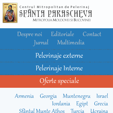
Mergi la
conţinutul
principal
Despre noi
Editoriale
Contact
Jurnal
Multimedia
Pelerinaje externe
Pelerinaje Interne
Oferte speciale
Armenia
Georgia
Muntenegru
Israel
Iordania
Egipt
Grecia
Sfântul Munte Athos
Turcia
Ucraina