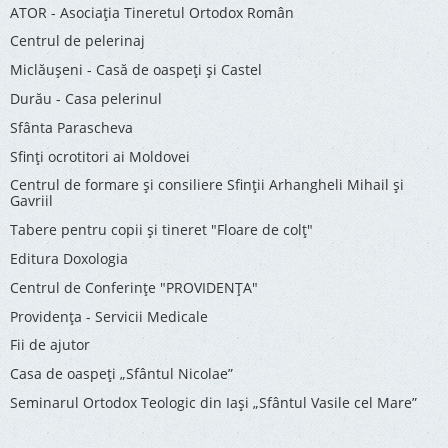
ATOR - Asociaţia Tineretul Ortodox Român
Centrul de pelerinaj
Miclăușeni - Casă de oaspeţi şi Castel
Durău - Casa pelerinul
Sfânta Parascheva
Sfinți ocrotitori ai Moldovei
Centrul de formare și consiliere Sfinții Arhangheli Mihail și
Gavriil
Tabere pentru copii şi tineret "Floare de colţ"
Editura Doxologia
Centrul de Conferinţe "PROVIDENŢA"
Providenţa - Servicii Medicale
Fii de ajutor
Casa de oaspeți „Sfântul Nicolae”
Seminarul Ortodox Teologic din Iași „Sfântul Vasile cel Mare”