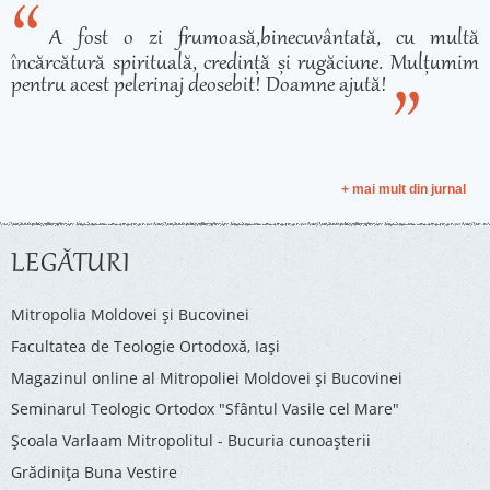
A fost o zi frumoasă,binecuvântată, cu multă
încărcătură spirituală, credință și rugăciune. Mulțumim
pentru acest pelerinaj deosebit! Doamne ajută!
+ mai mult din jurnal
LEGĂTURI
Mitropolia Moldovei și Bucovinei
Facultatea de Teologie Ortodoxă, Iaşi
Magazinul online al Mitropoliei Moldovei și Bucovinei
Seminarul Teologic Ortodox "Sfântul Vasile cel Mare"
Şcoala Varlaam Mitropolitul - Bucuria cunoaşterii
Grădinița Buna Vestire