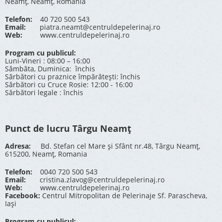
Neamț, Neamț, Romania
Telefon:
40 720 500 543
Email:
piatra.neamt@centruldepelerinaj.ro
Web:
www.centruldepelerinaj.ro
Program cu publicul:
Luni-Vineri : 08:00 – 16:00
Sâmbăta, Duminica: închis
Sărbători cu praznice împărătești: închis
Sărbători cu Cruce Rosie: 12:00 - 16:00
Sărbători legale : închis
Punct de lucru Târgu Neamț
Adresa:
Bd. Stefan cel Mare și Sfânt nr.48, Târgu Neamț,
615200, Neamț, Romania
Telefon:
0040 720 500 543
Email:
cristina.zlavog@centruldepelerinaj.ro
Web:
www.centruldepelerinaj.ro
Facebook:
Centrul Mitropolitan de Pelerinaje Sf. Parascheva,
Iași
Program cu publicul: