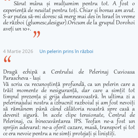
Sărut mâna și mulțumim pentru tot. A fost o
experiență de neuitat pentru toți. Chiar și bonus am avut.
S-ar putea să-mi doresc să merg mai des în Israel în vreme
de război (glumesc,desigur).Oricum de la grupul Dorohoi
aveți un 10+.
4 Martie 2026
Un pelerin prins în război
Dragă echipă a Centrului de Pelerinaj Cuvioasa
Parascheva - Iași
Vă scriu cu recunoștință profundă, ca un pelerin care a
trăit momente de nesiguranță, dar care a simțit tot
timpul prezența și grija dumneavoastră. În ultima zi a
pelerinajului nostru a izbucnit razboiul și am fost nevoiți
să rămânem până când călătoria noastră spre casă a
devenit sigură. În acele clipe tensionate, Centrul de
Pelerinaj, cu binecuvântarea IPS. Teofan ne-a fost un
sprijin adevarat: ne-a oferit cazare, masă, transport și tot
ce era nevoie pentru a ne simți protejați și liniștiți.