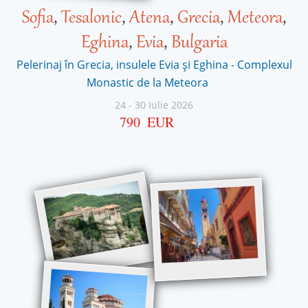
Sofia
,
Tesalonic
,
Atena
,
Grecia
,
Meteora
,
Eghina
,
Evia
,
Bulgaria
Pelerinaj în Grecia, insulele Evia și Eghina - Complexul
Monastic de la Meteora
24
-
30 Iulie 2026
790
EUR