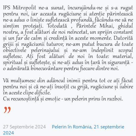
IPS Mitropolit ne-a sunat, încurajându-ne și s-a rugat
pentru noi, iar aceasta rugăciune si atenție părintească
ne-a adus o liniște sufletească profundă, făcându-ne să ne
simțim protejați. Totodată , Părintele Mihai, ghidul
nostru, a fost alături de noi neîncetat, un sprijin constant
și un far de calm și credință în aceste momente. Datorită
grijii și rugăciunii tuturor, ne-am putut bucura de toate
obiectivele pelerinajului și ne-am îndeplinit scopul
sufletesc. Ați fost alături de noi în toate: material,
spiritual și sufletește, și ne-ați adus în țară în siguranță -
o adevărată binecuvântare pentru fiecare dintre noi.
Vă mulțumesc din adâncul inimii pentru tot ce ați făcut
pentru noi și că ne-ați însoțit cu grijă, rugăciune și iubire
în aceste clipe dificile.
Cu recunoștință și emoție - un pelerin prins în razboi.
27 Septembrie 2024
Pelerin în România, 21 septembrie
2024