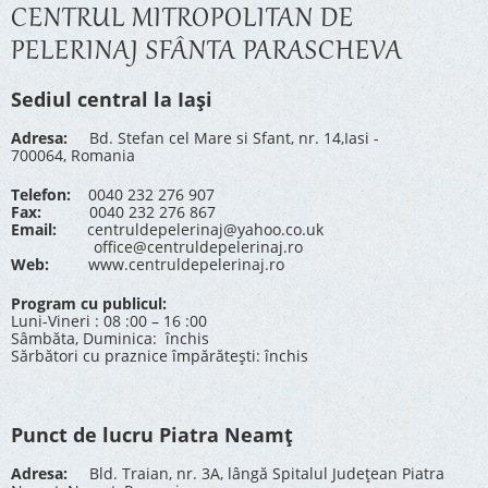
CENTRUL MITROPOLITAN DE
PELERINAJ SFÂNTA PARASCHEVA
Sediul central la Iași
Adresa:
Bd. Stefan cel Mare si Sfant, nr. 14,Iasi -
700064, Romania
Telefon:
0040 232 276 907
Fax:
0040 232 276 867
Email:
centruldepelerinaj@yahoo.co.uk
office@centruldepelerinaj.ro
Web:
www.centruldepelerinaj.ro
Program cu publicul:
Luni-Vineri : 08 :00 – 16 :00
Sâmbăta, Duminica: închis
Sărbători cu praznice împărătești: închis
Punct de lucru Piatra Neamț
Adresa:
Bld. Traian, nr. 3A, lângă Spitalul Județean Piatra