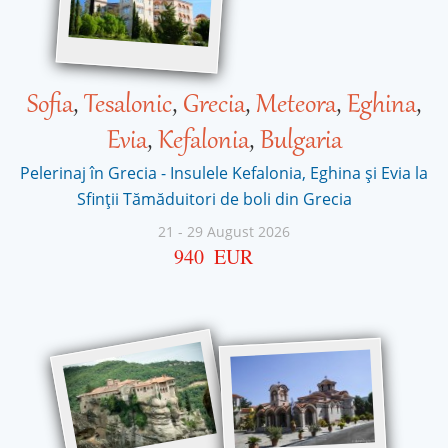
Sofia
,
Tesalonic
,
Grecia
,
Meteora
,
Eghina
,
Evia
,
Kefalonia
,
Bulgaria
Pelerinaj în Grecia - Insulele Kefalonia, Eghina și Evia la
Sfinţii Tămăduitori de boli din Grecia
21
-
29 August 2026
940
EUR