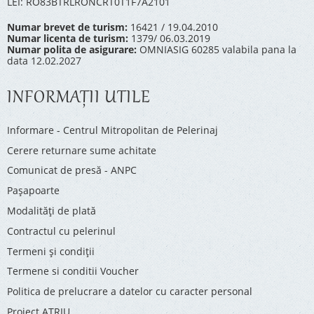
LEI: RO83BTRLRONCRT0T1F7A2101
Numar brevet de turism:
16421 / 19.04.2010
Numar licenta de turism:
1379/ 06.03.2019
Numar polita de asigurare:
OMNIASIG 60285 valabila pana la
data 12.02.2027
INFORMAŢII UTILE
Informare - Centrul Mitropolitan de Pelerinaj
Cerere returnare sume achitate
Comunicat de presă - ANPC
Pașapoarte
Modalități de plată
Contractul cu pelerinul
Termeni și condiții
Termene si conditii Voucher
Politica de prelucrare a datelor cu caracter personal
Proiect ATRIU