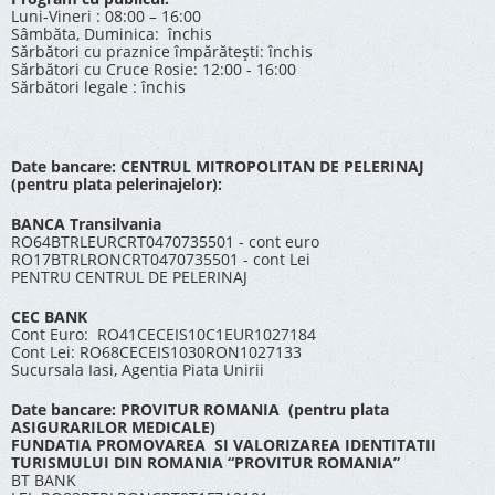
Luni-Vineri : 08:00 – 16:00
Sâmbăta, Duminica: închis
Sărbători cu praznice împărătești: închis
Sărbători cu Cruce Rosie: 12:00 - 16:00
Sărbători legale : închis
Date bancare: CENTRUL MITROPOLITAN DE PELERINAJ
(pentru plata pelerinajelor):
BANCA Transilvania
RO64BTRLEURCRT0470735501 - cont euro
RO17BTRLRONCRT0470735501 - cont Lei
PENTRU CENTRUL DE PELERINAJ
CEC BANK
Cont Euro: RO41CECEIS10C1EUR1027184
Cont Lei: RO68CECEIS1030RON1027133
Sucursala Iasi, Agentia Piata Unirii
Date bancare: PROVITUR ROMANIA (pentru plata
ASIGURARILOR MEDICALE)
FUNDATIA PROMOVAREA SI VALORIZAREA IDENTITATII
TURISMULUI DIN ROMANIA “PROVITUR ROMANIA”
BT BANK