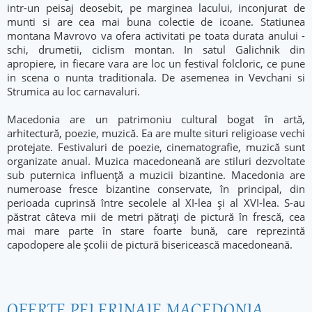
intr-un peisaj deosebit, pe marginea lacului, inconjurat de
munti si are cea mai buna colectie de icoane. Statiunea
montana Mavrovo va ofera activitati pe toata durata anului -
schi, drumetii, ciclism montan. In satul Galichnik din
apropiere, in fiecare vara are loc un festival folcloric, ce pune
in scena o nunta traditionala. De asemenea in Vevchani si
Strumica au loc carnavaluri.
Macedonia are un patrimoniu cultural bogat în artă,
arhitectură, poezie, muzică. Ea are multe situri religioase vechi
protejate. Festivaluri de poezie, cinematografie, muzică sunt
organizate anual. Muzica macedoneană⁠ are stiluri dezvoltate
sub puternica influență a muzicii bizantine. Macedonia are
numeroase fresce bizantine conservate, în principal, din
perioada cuprinsă între secolele al XI-lea și al XVI-lea. S-au
păstrat câteva mii de metri pătrați de pictură în frescă, cea
mai mare parte în stare foarte bună, care reprezintă
capodopere ale școlii de pictură bisericească macedoneană.
OFERTE PELERINAJE MACEDONIA