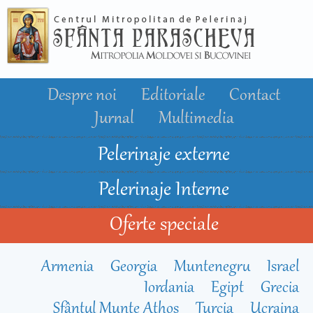
Mergi la
conţinutul
principal
Despre noi
Editoriale
Contact
Jurnal
Multimedia
Pelerinaje externe
Pelerinaje Interne
Oferte speciale
Armenia
Georgia
Muntenegru
Israel
Iordania
Egipt
Grecia
Sfântul Munte Athos
Turcia
Ucraina