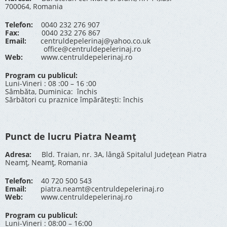
700064, Romania
Telefon:
0040 232 276 907
Fax:
0040 232 276 867
Email:
centruldepelerinaj@yahoo.co.uk
office@centruldepelerinaj.ro
Web:
www.centruldepelerinaj.ro
Program cu publicul:
Luni-Vineri : 08 :00 – 16 :00
Sâmbăta, Duminica: închis
Sărbători cu praznice împărătești: închis
Punct de lucru Piatra Neamț
Adresa:
Bld. Traian, nr. 3A, lângă Spitalul Județean Piatra
Neamț, Neamț, Romania
Telefon:
40 720 500 543
Email:
piatra.neamt@centruldepelerinaj.ro
Web:
www.centruldepelerinaj.ro
Program cu publicul:
Luni-Vineri : 08:00 – 16:00