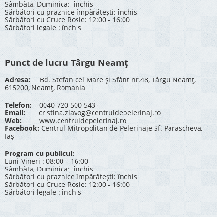
Sâmbăta, Duminica: închis
Sărbători cu praznice împărătești: închis
Sărbători cu Cruce Rosie: 12:00 - 16:00
Sărbători legale : închis
Punct de lucru Târgu Neamț
Adresa:
Bd. Stefan cel Mare și Sfânt nr.48, Târgu Neamț,
615200, Neamț, Romania
Telefon:
0040 720 500 543
Email:
cristina.zlavog@centruldepelerinaj.ro
Web:
www.centruldepelerinaj.ro
Facebook:
Centrul Mitropolitan de Pelerinaje Sf. Parascheva,
Iași
Program cu publicul:
Luni-Vineri : 08:00 – 16:00
Sâmbăta, Duminica: închis
Sărbători cu praznice împărătești: închis
Sărbători cu Cruce Rosie: 12:00 - 16:00
Sărbători legale : închis