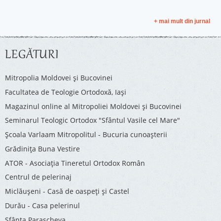
+ mai mult din jurnal
LEGĂTURI
Mitropolia Moldovei și Bucovinei
Facultatea de Teologie Ortodoxă, Iaşi
Magazinul online al Mitropoliei Moldovei și Bucovinei
Seminarul Teologic Ortodox "Sfântul Vasile cel Mare"
Şcoala Varlaam Mitropolitul - Bucuria cunoaşterii
Grădinița Buna Vestire
ATOR - Asociaţia Tineretul Ortodox Român
Centrul de pelerinaj
Miclăușeni - Casă de oaspeţi şi Castel
Durău - Casa pelerinul
Sfânta Parascheva