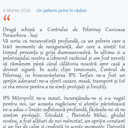
4 Martie 2026
Un pelerin prins în război
Dragă echipă a Centrului de Pelerinaj Cuvioasa
Parascheva - Iași
Vă scriu cu recunoștință profundă, ca un pelerin care a
trăit momente de nesiguranță, dar care a simțit tot
timpul prezența și grija dumneavoastră. În ultima zi a
pelerinajului nostru a izbucnit razboiul și am fost nevoiți
să rămânem până când călătoria noastră spre casă a
devenit sigură. În acele clipe tensionate, Centrul de
Pelerinaj, cu binecuvântarea IPS. Teofan ne-a fost un
sprijin adevarat: ne-a oferit cazare, masă, transport și tot
ce era nevoie pentru a ne simți protejați și liniștiți.
IPS Mitropolit ne-a sunat, încurajându-ne și s-a rugat
pentru noi, iar aceasta rugăciune si atenție părintească
ne-a adus o liniște sufletească profundă, făcându-ne să ne
simțim protejați. Totodată , Părintele Mihai, ghidul
nostru, a fost alături de noi neîncetat, un sprijin constant
și un far de calm și credință în aceste momente. Datorită