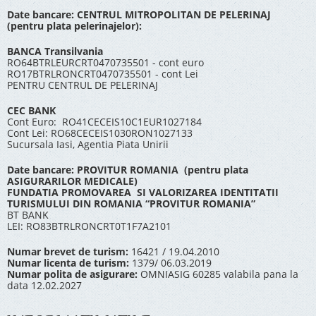
Date bancare: CENTRUL MITROPOLITAN DE PELERINAJ
(pentru plata pelerinajelor):
BANCA Transilvania
RO64BTRLEURCRT0470735501 - cont euro
RO17BTRLRONCRT0470735501 - cont Lei
PENTRU CENTRUL DE PELERINAJ
CEC BANK
Cont Euro: RO41CECEIS10C1EUR1027184
Cont Lei: RO68CECEIS1030RON1027133
Sucursala Iasi, Agentia Piata Unirii
Date bancare: PROVITUR ROMANIA (pentru plata
ASIGURARILOR MEDICALE)
FUNDATIA PROMOVAREA SI VALORIZAREA IDENTITATII
TURISMULUI DIN ROMANIA “PROVITUR ROMANIA”
BT BANK
LEI: RO83BTRLRONCRT0T1F7A2101
Numar brevet de turism:
16421 / 19.04.2010
Numar licenta de turism:
1379/ 06.03.2019
Numar polita de asigurare:
OMNIASIG 60285 valabila pana la
data 12.02.2027