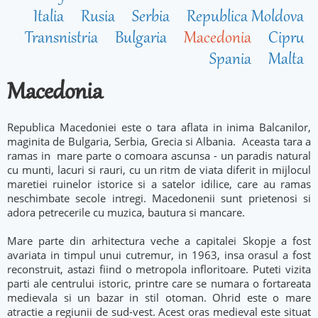
Italia
Rusia
Serbia
Republica Moldova
Transnistria
Bulgaria
Macedonia
Cipru
Spania
Malta
Macedonia
Republica Macedoniei este o tara aflata in inima Balcanilor,
maginita de Bulgaria, Serbia, Grecia si Albania. Aceasta tara a
ramas in mare parte o comoara ascunsa - un paradis natural
cu munti, lacuri si rauri, cu un ritm de viata diferit in mijlocul
maretiei ruinelor istorice si a satelor idilice, care au ramas
neschimbate secole intregi. Macedonenii sunt prietenosi si
adora petrecerile cu muzica, bautura si mancare.
Mare parte din arhitectura veche a capitalei Skopje a fost
avariata in timpul unui cutremur, in 1963, insa orasul a fost
reconstruit, astazi fiind o metropola infloritoare. Puteti vizita
parti ale centrului istoric, printre care se numara o fortareata
medievala si un bazar in stil otoman. Ohrid este o mare
atractie a regiunii de sud-vest. Acest oras medieval este situat