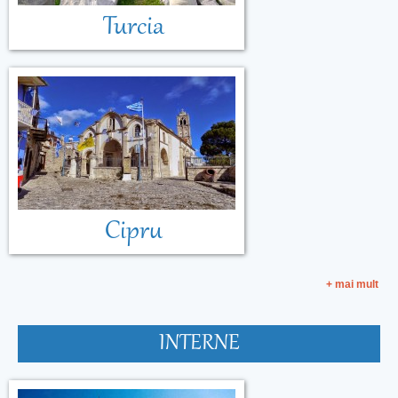
Turcia
Cipru
+ mai mult
INTERNE