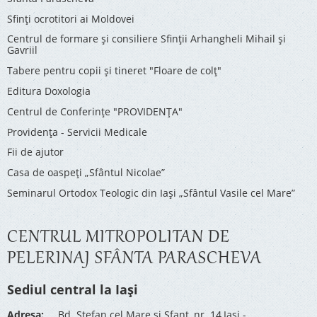
Sfinți ocrotitori ai Moldovei
Centrul de formare și consiliere Sfinții Arhangheli Mihail și
Gavriil
Tabere pentru copii şi tineret "Floare de colţ"
Editura Doxologia
Centrul de Conferinţe "PROVIDENŢA"
Providenţa - Servicii Medicale
Fii de ajutor
Casa de oaspeți „Sfântul Nicolae”
Seminarul Ortodox Teologic din Iași „Sfântul Vasile cel Mare”
CENTRUL MITROPOLITAN DE
PELERINAJ SFÂNTA PARASCHEVA
Sediul central la Iași
Adresa:
Bd. Stefan cel Mare si Sfant, nr. 14,Iasi -