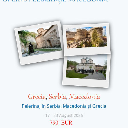
Grecia
,
Serbia
,
Macedonia
Pelerinaj în Serbia, Macedonia și Grecia
17
-
23 August 2026
790
EUR