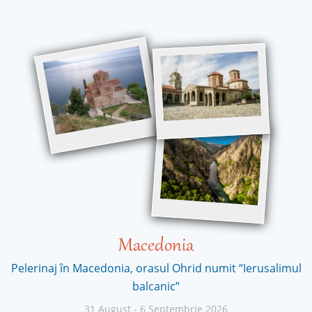
Macedonia
Pelerinaj în Macedonia, orasul Ohrid numit “Ierusalimul
balcanic”
31 August
-
6 Septembrie 2026