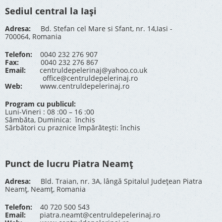
Sediul central la Iași
Adresa:
Bd. Stefan cel Mare si Sfant, nr. 14,Iasi -
700064, Romania
Telefon:
0040 232 276 907
Fax:
0040 232 276 867
Email:
centruldepelerinaj@yahoo.co.uk
office@centruldepelerinaj.ro
Web:
www.centruldepelerinaj.ro
Program cu publicul:
Luni-Vineri : 08 :00 – 16 :00
Sâmbăta, Duminica: închis
Sărbători cu praznice împărătești: închis
Punct de lucru Piatra Neamț
Adresa:
Bld. Traian, nr. 3A, lângă Spitalul Județean Piatra
Neamț, Neamț, Romania
Telefon:
40 720 500 543
Email:
piatra.neamt@centruldepelerinaj.ro