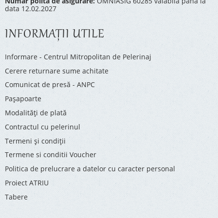
Numar polita de asigurare:
OMNIASIG 60285 valabila pana la
data 12.02.2027
INFORMAŢII UTILE
Informare - Centrul Mitropolitan de Pelerinaj
Cerere returnare sume achitate
Comunicat de presă - ANPC
Pașapoarte
Modalități de plată
Contractul cu pelerinul
Termeni și condiții
Termene si conditii Voucher
Politica de prelucrare a datelor cu caracter personal
Proiect ATRIU
Tabere