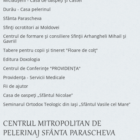
Miclăușeni - Casă de oaspeţi şi Castel
Durău - Casa pelerinul
Sfânta Parascheva
Sfinți ocrotitori ai Moldovei
Centrul de formare și consiliere Sfinții Arhangheli Mihail și
Gavriil
Tabere pentru copii şi tineret "Floare de colţ"
Editura Doxologia
Centrul de Conferinţe "PROVIDENŢA"
Providenţa - Servicii Medicale
Fii de ajutor
Casa de oaspeți „Sfântul Nicolae”
Seminarul Ortodox Teologic din Iași „Sfântul Vasile cel Mare”
CENTRUL MITROPOLITAN DE
PELERINAJ SFÂNTA PARASCHEVA