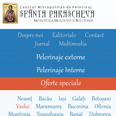
Mergi la
conţinutul
principal
Despre noi
Editoriale
Contact
Jurnal
Multimedia
Pelerinaje externe
Pelerinaje Interne
Oferte speciale
Neamț
Bacău
Iași
Galați
Botoșani
Vaslui
Maramureș
Bucovina
Oltenia
Muntenia
Transilvania
Banat
Dobrogea