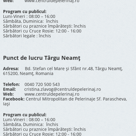
Web:
www.centruldepelerinaj.ro
Program cu publicul:
Luni-Vineri : 08:00 – 16:00
Sâmbăta, Duminica: închis
Sărbători cu praznice împărătești: închis
Sărbători cu Cruce Rosie: 12:00 - 16:00
Sărbători legale : închis
Punct de lucru Târgu Neamț
Adresa:
Bd. Stefan cel Mare și Sfânt nr.48, Târgu Neamț,
615200, Neamț, Romania
Telefon:
0040 720 500 543
Email:
cristina.zlavog@centruldepelerinaj.ro
Web:
www.centruldepelerinaj.ro
Facebook:
Centrul Mitropolitan de Pelerinaje Sf. Parascheva,
Iași
Program cu publicul:
Luni-Vineri : 08:00 – 16:00
Sâmbăta, Duminica: închis
Sărbători cu praznice împărătești: închis
Sărbători cu Cruce Rosie: 12:00 - 16:00