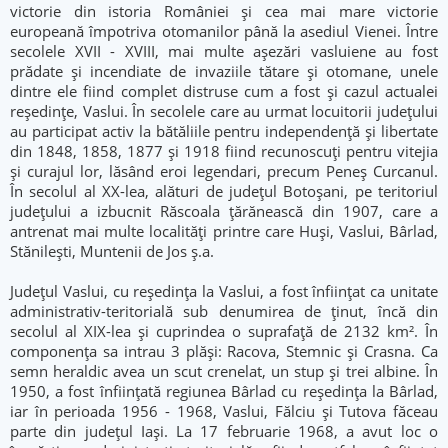
victorie din istoria României și cea mai mare victorie
europeană împotriva otomanilor până la asediul Vienei. Între
secolele XVII - XVIII, mai multe așezări vasluiene au fost
prădate și incendiate de invaziile tătare și otomane, unele
dintre ele fiind complet distruse cum a fost și cazul actualei
reședințe, Vaslui. În secolele care au urmat locuitorii județului
au participat activ la bătăliile pentru independență și libertate
din 1848, 1858, 1877 și 1918 fiind recunoscuți pentru vitejia
și curajul lor, lăsând eroi legendari, precum Peneș Curcanul.
În secolul al XX-lea, alături de județul Botoșani, pe teritoriul
județului a izbucnit Răscoala țărănească din 1907, care a
antrenat mai multe localități printre care Huși, Vaslui, Bârlad,
Stănilești, Muntenii de Jos ș.a.
Județul Vaslui, cu reședința la Vaslui, a fost înființat ca unitate
administrativ-teritorială sub denumirea de ținut, încă din
secolul al XIX-lea și cuprindea o suprafață de 2132 km². În
componența sa intrau 3 plăși: Racova, Stemnic și Crasna. Ca
semn heraldic avea un scut crenelat, un stup și trei albine. În
1950, a fost înființată regiunea Bârlad cu reședința la Bârlad,
iar în perioada 1956 - 1968, Vaslui, Fălciu și Tutova făceau
parte din județul Iași. La 17 februarie 1968, a avut loc o