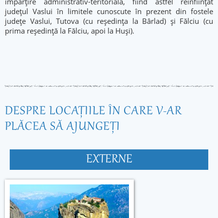
împărțire administrativ-teritorială, fiind astfel reînființat
județul Vaslui în limitele cunoscute în prezent din fostele
județe Vaslui, Tutova (cu reședința la Bârlad) și Fălciu (cu
prima reședință la Fălciu, apoi la Huși).
DESPRE LOCAŢIILE ÎN CARE V-AR
PLĂCEA SĂ AJUNGEŢI
EXTERNE