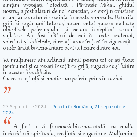
simțim protejați. Totodată , Părintele Mihai, ghidul
nostru, a fost alături de noi neîncetat, un sprijin constant
și un far de calm și credință în aceste momente. Datorită
grijii și rugăciunii tuturor, ne-am putut bucura de toate
obiectivele pelerinajului și ne-am îndeplinit scopul
sufletesc. Ați fost alături de noi în toate: material,
spiritual și sufletește, și ne-ați adus în țară în siguranță -
o adevărată binecuvântare pentru fiecare dintre noi.
Vă mulțumesc din adâncul inimii pentru tot ce ați făcut
pentru noi și că ne-ați însoțit cu grijă, rugăciune și iubire
în aceste clipe dificile.
Cu recunoștință și emoție - un pelerin prins în razboi.
27 Septembrie 2024
Pelerin în România, 21 septembrie
2024
A fost o zi frumoasă,binecuvântată, cu multă
încărcătură spirituală, credință și rugăciune. Mulțumim