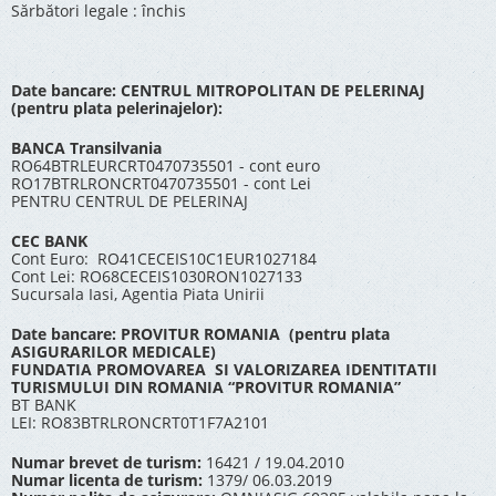
Sărbători legale : închis
Date bancare: CENTRUL MITROPOLITAN DE PELERINAJ
(pentru plata pelerinajelor):
BANCA Transilvania
RO64BTRLEURCRT0470735501 - cont euro
RO17BTRLRONCRT0470735501 - cont Lei
PENTRU CENTRUL DE PELERINAJ
CEC BANK
Cont Euro: RO41CECEIS10C1EUR1027184
Cont Lei: RO68CECEIS1030RON1027133
Sucursala Iasi, Agentia Piata Unirii
Date bancare: PROVITUR ROMANIA (pentru plata
ASIGURARILOR MEDICALE)
FUNDATIA PROMOVAREA SI VALORIZAREA IDENTITATII
TURISMULUI DIN ROMANIA “PROVITUR ROMANIA”
BT BANK
LEI: RO83BTRLRONCRT0T1F7A2101
Numar brevet de turism:
16421 / 19.04.2010
Numar licenta de turism:
1379/ 06.03.2019