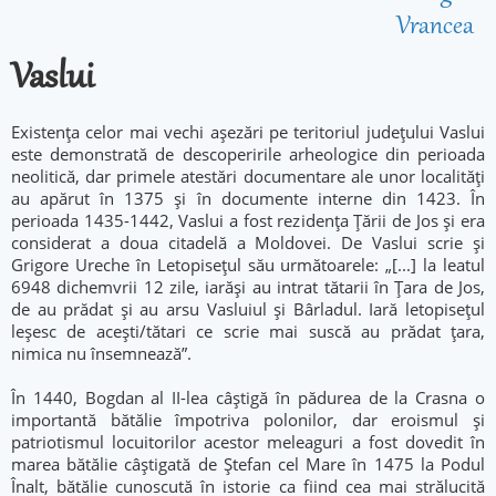
Vrancea
Vaslui
Existența celor mai vechi așezări pe teritoriul județului Vaslui
este demonstrată de descoperirile arheologice din perioada
neolitică, dar primele atestări documentare ale unor localități
au apărut în 1375 și în documente interne din 1423. În
perioada 1435-1442, Vaslui a fost rezidența Țării de Jos și era
considerat a doua citadelă a Moldovei. De Vaslui scrie și
Grigore Ureche în Letopisețul său următoarele: „[...] la leatul
6948 dichemvrii 12 zile, iarăși au intrat tătarii în Țara de Jos,
de au prădat și au arsu Vasluiul și Bârladul. Iară letopisețul
leșesc de acești/tătari ce scrie mai suscă au prădat țara,
nimica nu însemnează”.
În 1440, Bogdan al II-lea câștigă în pădurea de la Crasna o
importantă bătălie împotriva polonilor, dar eroismul și
patriotismul locuitorilor acestor meleaguri a fost dovedit în
marea bătălie câștigată de Ștefan cel Mare în 1475 la Podul
Înalt, bătălie cunoscută în istorie ca fiind cea mai strălucită