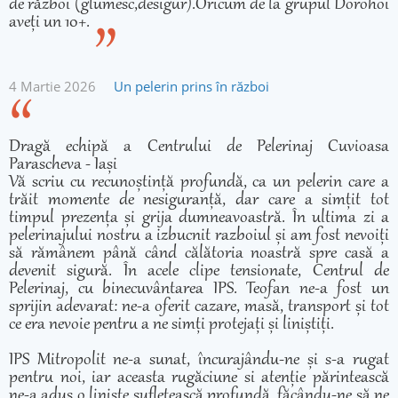
de război (glumesc,desigur).Oricum de la grupul Dorohoi
aveți un 10+.
4 Martie 2026
Un pelerin prins în război
Dragă echipă a Centrului de Pelerinaj Cuvioasa
Parascheva - Iași
Vă scriu cu recunoștință profundă, ca un pelerin care a
trăit momente de nesiguranță, dar care a simțit tot
timpul prezența și grija dumneavoastră. În ultima zi a
pelerinajului nostru a izbucnit razboiul și am fost nevoiți
să rămânem până când călătoria noastră spre casă a
devenit sigură. În acele clipe tensionate, Centrul de
Pelerinaj, cu binecuvântarea IPS. Teofan ne-a fost un
sprijin adevarat: ne-a oferit cazare, masă, transport și tot
ce era nevoie pentru a ne simți protejați și liniștiți.
IPS Mitropolit ne-a sunat, încurajându-ne și s-a rugat
pentru noi, iar aceasta rugăciune si atenție părintească
ne-a adus o liniște sufletească profundă, făcându-ne să ne