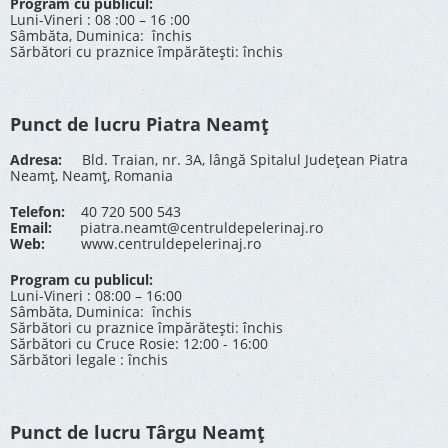
Program cu publicul:
Luni-Vineri : 08 :00 – 16 :00
Sâmbăta, Duminica: închis
Sărbători cu praznice împărătești: închis
Punct de lucru Piatra Neamț
Adresa:
Bld. Traian, nr. 3A, lângă Spitalul Județean Piatra
Neamț, Neamț, Romania
Telefon:
40 720 500 543
Email:
piatra.neamt@centruldepelerinaj.ro
Web:
www.centruldepelerinaj.ro
Program cu publicul:
Luni-Vineri : 08:00 – 16:00
Sâmbăta, Duminica: închis
Sărbători cu praznice împărătești: închis
Sărbători cu Cruce Rosie: 12:00 - 16:00
Sărbători legale : închis
Punct de lucru Târgu Neamț