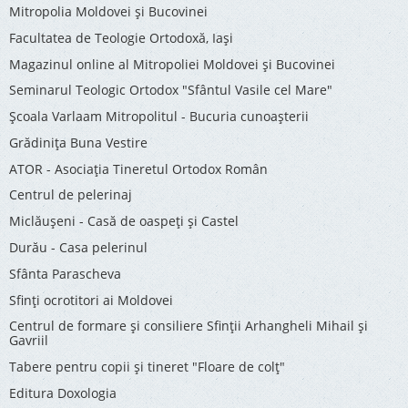
Mitropolia Moldovei și Bucovinei
Facultatea de Teologie Ortodoxă, Iaşi
Magazinul online al Mitropoliei Moldovei și Bucovinei
Seminarul Teologic Ortodox "Sfântul Vasile cel Mare"
Şcoala Varlaam Mitropolitul - Bucuria cunoaşterii
Grădinița Buna Vestire
ATOR - Asociaţia Tineretul Ortodox Român
Centrul de pelerinaj
Miclăușeni - Casă de oaspeţi şi Castel
Durău - Casa pelerinul
Sfânta Parascheva
Sfinți ocrotitori ai Moldovei
Centrul de formare și consiliere Sfinții Arhangheli Mihail și
Gavriil
Tabere pentru copii şi tineret "Floare de colţ"
Editura Doxologia