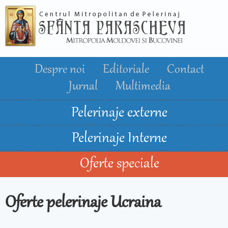
Mergi la
conţinutul
principal
Despre noi
Editoriale
Contact
Jurnal
Multimedia
Pelerinaje externe
Pelerinaje Interne
Oferte speciale
Oferte pelerinaje Ucraina