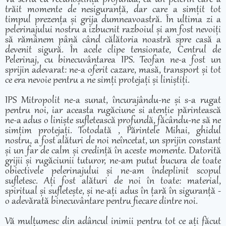
trăit momente de nesiguranță, dar care a simțit tot
timpul prezența și grija dumneavoastră. În ultima zi a
pelerinajului nostru a izbucnit razboiul și am fost nevoiți
să rămânem până când călătoria noastră spre casă a
devenit sigură. În acele clipe tensionate, Centrul de
Pelerinaj, cu binecuvântarea IPS. Teofan ne-a fost un
sprijin adevarat: ne-a oferit cazare, masă, transport și tot
ce era nevoie pentru a ne simți protejați și liniștiți.
IPS Mitropolit ne-a sunat, încurajându-ne și s-a rugat
pentru noi, iar aceasta rugăciune si atenție părintească
ne-a adus o liniște sufletească profundă, făcându-ne să ne
simțim protejați. Totodată , Părintele Mihai, ghidul
nostru, a fost alături de noi neîncetat, un sprijin constant
și un far de calm și credință în aceste momente. Datorită
grijii și rugăciunii tuturor, ne-am putut bucura de toate
obiectivele pelerinajului și ne-am îndeplinit scopul
sufletesc. Ați fost alături de noi în toate: material,
spiritual și sufletește, și ne-ați adus în țară în siguranță -
o adevărată binecuvântare pentru fiecare dintre noi.
Vă mulțumesc din adâncul inimii pentru tot ce ați făcut