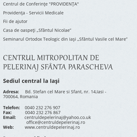
Centrul de Conferinţe "PROVIDENŢA"
Providenţa - Servicii Medicale
Fii de ajutor
Casa de oaspeți „Sfântul Nicolae”
Seminarul Ortodox Teologic din Iași „Sfântul Vasile cel Mare”
CENTRUL MITROPOLITAN DE
PELERINAJ SFÂNTA PARASCHEVA
Sediul central la Iași
Adresa:
Bd. Stefan cel Mare si Sfant, nr. 14,Iasi -
700064, Romania
Telefon:
0040 232 276 907
Fax:
0040 232 276 867
Email:
centruldepelerinaj@yahoo.co.uk
office@centruldepelerinaj.ro
Web:
www.centruldepelerinaj.ro