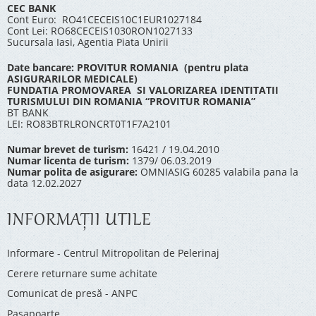
CEC BANK
Cont Euro: RO41CECEIS10C1EUR1027184
Cont Lei: RO68CECEIS1030RON1027133
Sucursala Iasi, Agentia Piata Unirii
Date bancare: PROVITUR ROMANIA (pentru plata
ASIGURARILOR MEDICALE)
FUNDATIA PROMOVAREA SI VALORIZAREA IDENTITATII
TURISMULUI DIN ROMANIA “PROVITUR ROMANIA”
BT BANK
LEI: RO83BTRLRONCRT0T1F7A2101
Numar brevet de turism:
16421 / 19.04.2010
Numar licenta de turism:
1379/ 06.03.2019
Numar polita de asigurare:
OMNIASIG 60285 valabila pana la
data 12.02.2027
INFORMAŢII UTILE
Informare - Centrul Mitropolitan de Pelerinaj
Cerere returnare sume achitate
Comunicat de presă - ANPC
Pașapoarte