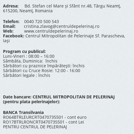
Adresa:
Bd. Stefan cel Mare și Sfânt nr.48, Târgu Neamț,
615200, Neamț, Romania
Telefon:
0040 720 500 543
Email:
cristina.zlavog@centruldepelerinaj.ro
Web:
www.centruldepelerinaj.ro
Facebook:
Centrul Mitropolitan de Pelerinaje Sf. Parascheva,
Iași
Program cu publicul:
Luni-Vineri : 08:00 – 16:00
Sâmbăta, Duminica: închis
Sărbători cu praznice împărătești: închis
Sărbători cu Cruce Rosie: 12:00 - 16:00
Sărbători legale : închis
Date bancare: CENTRUL MITROPOLITAN DE PELERINAJ
(pentru plata pelerinajelor):
BANCA Transilvania
RO64BTRLEURCRT0470735501 - cont euro
RO17BTRLRONCRT0470735501 - cont Lei
PENTRU CENTRUL DE PELERINAJ