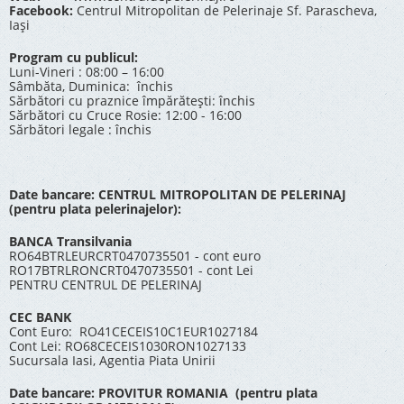
Facebook:
Centrul Mitropolitan de Pelerinaje Sf. Parascheva,
Iași
Program cu publicul:
Luni-Vineri : 08:00 – 16:00
Sâmbăta, Duminica: închis
Sărbători cu praznice împărătești: închis
Sărbători cu Cruce Rosie: 12:00 - 16:00
Sărbători legale : închis
Date bancare: CENTRUL MITROPOLITAN DE PELERINAJ
(pentru plata pelerinajelor):
BANCA Transilvania
RO64BTRLEURCRT0470735501 - cont euro
RO17BTRLRONCRT0470735501 - cont Lei
PENTRU CENTRUL DE PELERINAJ
CEC BANK
Cont Euro: RO41CECEIS10C1EUR1027184
Cont Lei: RO68CECEIS1030RON1027133
Sucursala Iasi, Agentia Piata Unirii
Date bancare: PROVITUR ROMANIA (pentru plata