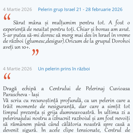
4 Martie 2026
Pelerin grup Israel 21 - 28 februarie 2026
Sărut mâna și mulțumim pentru tot. A fost o
experiență de neuitat pentru toți. Chiar și bonus am avut.
S-ar putea să-mi doresc să merg mai des în Israel în vreme
de război (glumesc,desigur).Oricum de la grupul Dorohoi
aveți un 10+.
4 Martie 2026
Un pelerin prins în război
Dragă echipă a Centrului de Pelerinaj Cuvioasa
Parascheva - Iași
Vă scriu cu recunoștință profundă, ca un pelerin care a
trăit momente de nesiguranță, dar care a simțit tot
timpul prezența și grija dumneavoastră. În ultima zi a
pelerinajului nostru a izbucnit razboiul și am fost nevoiți
să rămânem până când călătoria noastră spre casă a
devenit sigură. În acele clipe tensionate, Centrul de