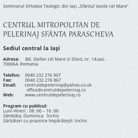
Seminarul Ortodox Teologic din Iași „Sfântul Vasile cel Mare”
CENTRUL MITROPOLITAN DE
PELERINAJ SFÂNTA PARASCHEVA
Sediul central la Iași
Adresa:
Bd. Stefan cel Mare si Sfant, nr. 14,Iasi -
700064, Romania
Telefon:
0040 232 276 907
Fax:
0040 232 276 867
Email:
centruldepelerinaj@yahoo.co.uk
office@centruldepelerinaj.ro
Web:
www.centruldepelerinaj.ro
Program cu publicul:
Luni-Vineri : 08 :00 – 16 :00
Sâmbăta, Duminica: închis
Sărbători cu praznice împărătești: închis