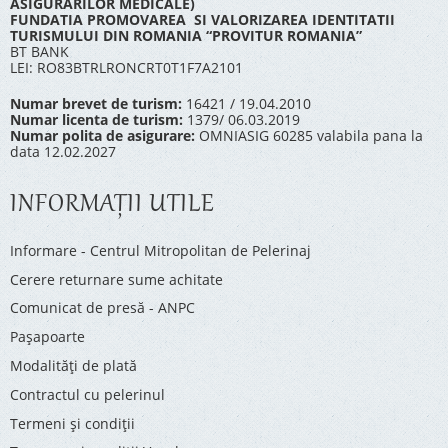
ASIGURARILOR MEDICALE)
FUNDATIA PROMOVAREA SI VALORIZAREA IDENTITATII
TURISMULUI DIN ROMANIA “PROVITUR ROMANIA”
BT BANK
LEI: RO83BTRLRONCRT0T1F7A2101
Numar brevet de turism:
16421 / 19.04.2010
Numar licenta de turism:
1379/ 06.03.2019
Numar polita de asigurare:
OMNIASIG 60285 valabila pana la
data 12.02.2027
INFORMAŢII UTILE
Informare - Centrul Mitropolitan de Pelerinaj
Cerere returnare sume achitate
Comunicat de presă - ANPC
Pașapoarte
Modalități de plată
Contractul cu pelerinul
Termeni și condiții