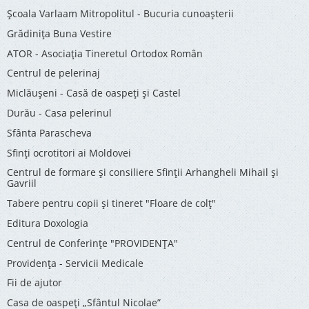
Şcoala Varlaam Mitropolitul - Bucuria cunoaşterii
Grădinița Buna Vestire
ATOR - Asociaţia Tineretul Ortodox Român
Centrul de pelerinaj
Miclăușeni - Casă de oaspeţi şi Castel
Durău - Casa pelerinul
Sfânta Parascheva
Sfinți ocrotitori ai Moldovei
Centrul de formare și consiliere Sfinții Arhangheli Mihail și
Gavriil
Tabere pentru copii şi tineret "Floare de colţ"
Editura Doxologia
Centrul de Conferinţe "PROVIDENŢA"
Providenţa - Servicii Medicale
Fii de ajutor
Casa de oaspeți „Sfântul Nicolae”