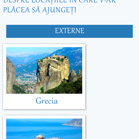
DESPRE LOCAŢIILE ÎN CARE V-AR
PLĂCEA SĂ AJUNGEŢI
EXTERNE
Grecia