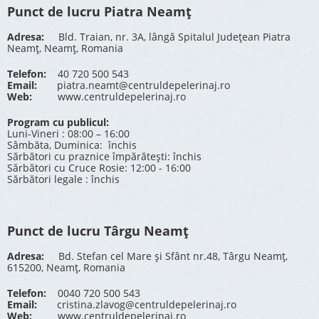
Punct de lucru Piatra Neamț
Adresa:
Bld. Traian, nr. 3A, lângă Spitalul Județean Piatra
Neamț, Neamț, Romania
Telefon:
40 720 500 543
Email:
piatra.neamt@centruldepelerinaj.ro
Web:
www.centruldepelerinaj.ro
Program cu publicul:
Luni-Vineri : 08:00 – 16:00
Sâmbăta, Duminica: închis
Sărbători cu praznice împărătești: închis
Sărbători cu Cruce Rosie: 12:00 - 16:00
Sărbători legale : închis
Punct de lucru Târgu Neamț
Adresa:
Bd. Stefan cel Mare și Sfânt nr.48, Târgu Neamț,
615200, Neamț, Romania
Telefon:
0040 720 500 543
Email:
cristina.zlavog@centruldepelerinaj.ro
Web:
www.centruldepelerinaj.ro