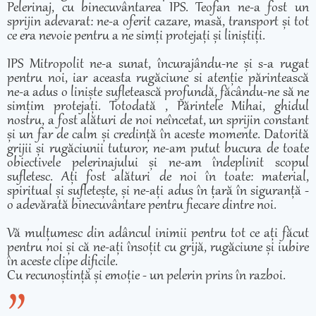
Pelerinaj, cu binecuvântarea IPS. Teofan ne-a fost un
sprijin adevarat: ne-a oferit cazare, masă, transport și tot
ce era nevoie pentru a ne simți protejați și liniștiți.
IPS Mitropolit ne-a sunat, încurajându-ne și s-a rugat
pentru noi, iar aceasta rugăciune si atenție părintească
ne-a adus o liniște sufletească profundă, făcându-ne să ne
simțim protejați. Totodată , Părintele Mihai, ghidul
nostru, a fost alături de noi neîncetat, un sprijin constant
și un far de calm și credință în aceste momente. Datorită
grijii și rugăciunii tuturor, ne-am putut bucura de toate
obiectivele pelerinajului și ne-am îndeplinit scopul
sufletesc. Ați fost alături de noi în toate: material,
spiritual și sufletește, și ne-ați adus în țară în siguranță -
o adevărată binecuvântare pentru fiecare dintre noi.
Vă mulțumesc din adâncul inimii pentru tot ce ați făcut
pentru noi și că ne-ați însoțit cu grijă, rugăciune și iubire
în aceste clipe dificile.
Cu recunoștință și emoție - un pelerin prins în razboi.