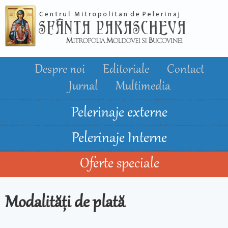
Mergi la
conţinutul
principal
Despre noi
Editoriale
Contact
Jurnal
Multimedia
Pelerinaje externe
Pelerinaje Interne
Oferte speciale
Modalități de plată