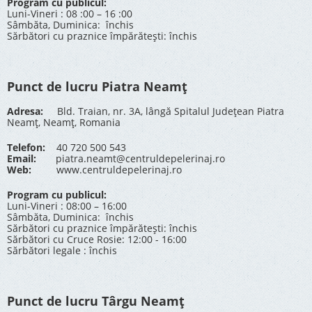
Program cu publicul:
Luni-Vineri : 08 :00 – 16 :00
Sâmbăta, Duminica: închis
Sărbători cu praznice împărătești: închis
Punct de lucru Piatra Neamț
Adresa:
Bld. Traian, nr. 3A, lângă Spitalul Județean Piatra
Neamț, Neamț, Romania
Telefon:
40 720 500 543
Email:
piatra.neamt@centruldepelerinaj.ro
Web:
www.centruldepelerinaj.ro
Program cu publicul:
Luni-Vineri : 08:00 – 16:00
Sâmbăta, Duminica: închis
Sărbători cu praznice împărătești: închis
Sărbători cu Cruce Rosie: 12:00 - 16:00
Sărbători legale : închis
Punct de lucru Târgu Neamț