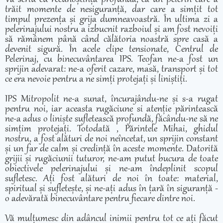
trăit momente de nesiguranță, dar care a simțit tot
timpul prezența și grija dumneavoastră. În ultima zi a
pelerinajului nostru a izbucnit razboiul și am fost nevoiți
să rămânem până când călătoria noastră spre casă a
devenit sigură. În acele clipe tensionate, Centrul de
Pelerinaj, cu binecuvântarea IPS. Teofan ne-a fost un
sprijin adevarat: ne-a oferit cazare, masă, transport și tot
ce era nevoie pentru a ne simți protejați și liniștiți.
IPS Mitropolit ne-a sunat, încurajându-ne și s-a rugat
pentru noi, iar aceasta rugăciune si atenție părintească
ne-a adus o liniște sufletească profundă, făcându-ne să ne
simțim protejați. Totodată , Părintele Mihai, ghidul
nostru, a fost alături de noi neîncetat, un sprijin constant
și un far de calm și credință în aceste momente. Datorită
grijii și rugăciunii tuturor, ne-am putut bucura de toate
obiectivele pelerinajului și ne-am îndeplinit scopul
sufletesc. Ați fost alături de noi în toate: material,
spiritual și sufletește, și ne-ați adus în țară în siguranță -
o adevărată binecuvântare pentru fiecare dintre noi.
Vă mulțumesc din adâncul inimii pentru tot ce ați făcut