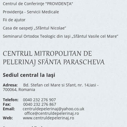
Centrul de Conferinţe "PROVIDENŢA"
Providenţa - Servicii Medicale
Fii de ajutor
Casa de oaspeți „Sfântul Nicolae”
Seminarul Ortodox Teologic din Iași „Sfântul Vasile cel Mare”
CENTRUL MITROPOLITAN DE
PELERINAJ SFÂNTA PARASCHEVA
Sediul central la Iași
Adresa:
Bd. Stefan cel Mare si Sfant, nr. 14,Iasi -
700064, Romania
Telefon:
0040 232 276 907
Fax:
0040 232 276 867
Email:
centruldepelerinaj@yahoo.co.uk
office@centruldepelerinaj.ro
Web:
www.centruldepelerinaj.ro