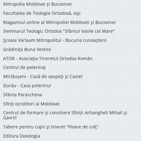
Mitropolia Moldovei și Bucovinei
Facultatea de Teologie Ortodoxă, Iaşi
Magazinul online al Mitropoliei Moldovei și Bucovinei
Seminarul Teologic Ortodox "Sfântul Vasile cel Mare"
Şcoala Varlaam Mitropolitul - Bucuria cunoaşterii
Grădinița Buna Vestire
ATOR - Asociaţia Tineretul Ortodox Român
Centrul de pelerinaj
Miclăușeni - Casă de oaspeţi şi Castel
Durău - Casa pelerinul
Sfânta Parascheva
Sfinți ocrotitori ai Moldovei
Centrul de formare și consiliere Sfinții Arhangheli Mihail și
Gavriil
Tabere pentru copii şi tineret "Floare de colţ"
Editura Doxologia