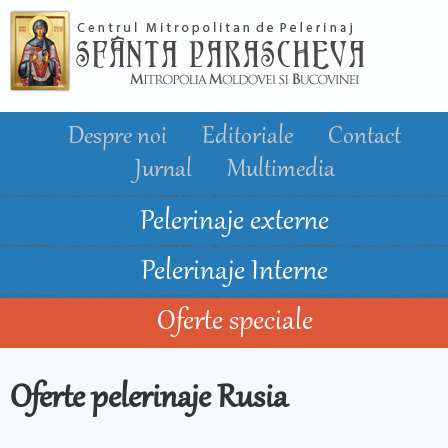
Mergi la
conţinutul
principal
Despre noi
Editoriale
Contact
Jurnal
Multimedia
Pelerinaje externe
Pelerinaje Interne
Oferte speciale
Oferte pelerinaje Rusia