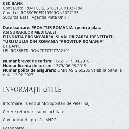
CEC BANK
Cont Euro: RO41CECEIS10C1EUR1027184
Cont Lei: RO68CECEIS1030RON1027133
Sucursala Iasi, Agentia Piata Unirii
Date bancare: PROVITUR ROMANIA (pentru plata
ASIGURARILOR MEDICALE)
FUNDATIA PROMOVAREA SI VALORIZAREA IDENTITATII
TURISMULUI DIN ROMANIA “PROVITUR ROMANIA”
BT BANK
LEI: RO83BTRLRONCRT0T1F7A2101
Numar brevet de turism:
16421 / 19.04.2010
Numar licenta de turism:
1379/ 06.03.2019
Numar polita de asigurare:
OMNIASIG 60285 valabila pana la
data 12.02.2027
INFORMAŢII UTILE
Informare - Centrul Mitropolitan de Pelerinaj
Cerere returnare sume achitate
Comunicat de presă - ANPC
Pașapoarte