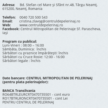
Adresa:
Bd. Stefan cel Mare și Sfânt nr.48, Târgu Neamț,
615200, Neamț, Romania
Telefon:
0040 720 500 543
Email:
cristina.zlavog@centruldepelerinaj.ro
Web:
www.centruldepelerinaj.ro
Facebook:
Centrul Mitropolitan de Pelerinaje Sf. Parascheva,
Iași
Program cu publicul:
Luni-Vineri : 08:00 – 16:00
Sâmbăta, Duminica: închis
Sărbători cu praznice împărătești: închis
Sărbători cu Cruce Rosie: 12:00 - 16:00
Sărbători legale : închis
Date bancare: CENTRUL MITROPOLITAN DE PELERINAJ
(pentru plata pelerinajelor):
BANCA Transilvania
RO64BTRLEURCRT0470735501 - cont euro
RO17BTRLRONCRT0470735501 - cont Lei
PENTRU CENTRUL DE PELERINAJ