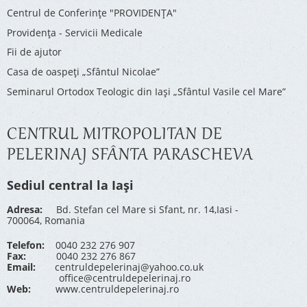
Centrul de Conferinţe "PROVIDENŢA"
Providenţa - Servicii Medicale
Fii de ajutor
Casa de oaspeți „Sfântul Nicolae”
Seminarul Ortodox Teologic din Iași „Sfântul Vasile cel Mare”
CENTRUL MITROPOLITAN DE
PELERINAJ SFÂNTA PARASCHEVA
Sediul central la Iași
Adresa:
Bd. Stefan cel Mare si Sfant, nr. 14,Iasi -
700064, Romania
Telefon:
0040 232 276 907
Fax:
0040 232 276 867
Email:
centruldepelerinaj@yahoo.co.uk
office@centruldepelerinaj.ro
Web:
www.centruldepelerinaj.ro