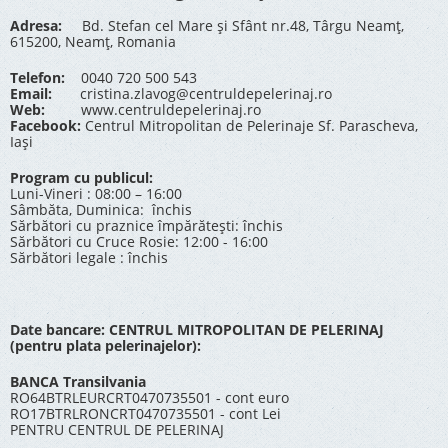
Adresa:
Bd. Stefan cel Mare și Sfânt nr.48, Târgu Neamț,
615200, Neamț, Romania
Telefon:
0040 720 500 543
Email:
cristina.zlavog@centruldepelerinaj.ro
Web:
www.centruldepelerinaj.ro
Facebook:
Centrul Mitropolitan de Pelerinaje Sf. Parascheva,
Iași
Program cu publicul:
Luni-Vineri : 08:00 – 16:00
Sâmbăta, Duminica: închis
Sărbători cu praznice împărătești: închis
Sărbători cu Cruce Rosie: 12:00 - 16:00
Sărbători legale : închis
Date bancare: CENTRUL MITROPOLITAN DE PELERINAJ
(pentru plata pelerinajelor):
BANCA Transilvania
RO64BTRLEURCRT0470735501 - cont euro
RO17BTRLRONCRT0470735501 - cont Lei
PENTRU CENTRUL DE PELERINAJ