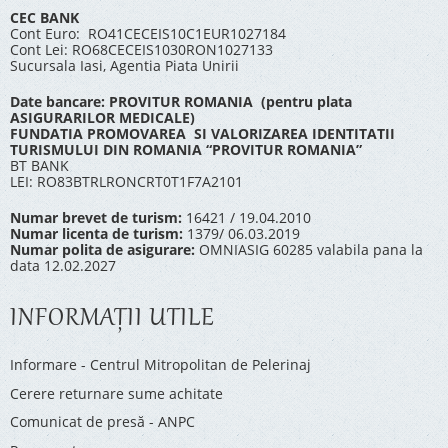
CEC BANK
Cont Euro: RO41CECEIS10C1EUR1027184
Cont Lei: RO68CECEIS1030RON1027133
Sucursala Iasi, Agentia Piata Unirii
Date bancare: PROVITUR ROMANIA (pentru plata
ASIGURARILOR MEDICALE)
FUNDATIA PROMOVAREA SI VALORIZAREA IDENTITATII
TURISMULUI DIN ROMANIA “PROVITUR ROMANIA”
BT BANK
LEI: RO83BTRLRONCRT0T1F7A2101
Numar brevet de turism:
16421 / 19.04.2010
Numar licenta de turism:
1379/ 06.03.2019
Numar polita de asigurare:
OMNIASIG 60285 valabila pana la
data 12.02.2027
INFORMAŢII UTILE
Informare - Centrul Mitropolitan de Pelerinaj
Cerere returnare sume achitate
Comunicat de presă - ANPC