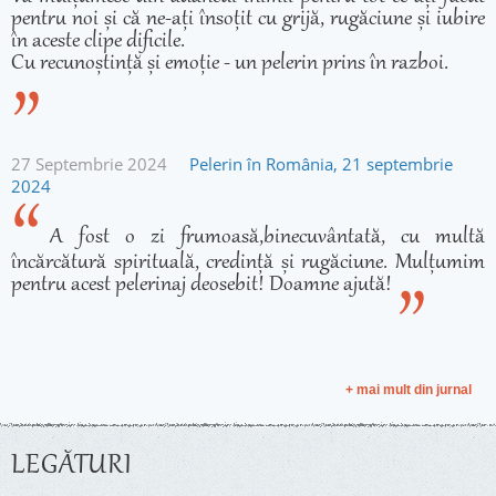
pentru noi și că ne-ați însoțit cu grijă, rugăciune și iubire
în aceste clipe dificile.
Cu recunoștință și emoție - un pelerin prins în razboi.
27 Septembrie 2024
Pelerin în România, 21 septembrie
2024
A fost o zi frumoasă,binecuvântată, cu multă
încărcătură spirituală, credință și rugăciune. Mulțumim
pentru acest pelerinaj deosebit! Doamne ajută!
+ mai mult din jurnal
LEGĂTURI