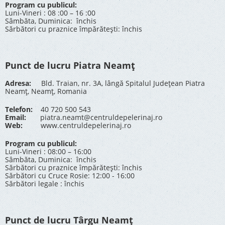
Program cu publicul:
Luni-Vineri : 08 :00 – 16 :00
Sâmbăta, Duminica: închis
Sărbători cu praznice împărătești: închis
Punct de lucru Piatra Neamț
Adresa:
Bld. Traian, nr. 3A, lângă Spitalul Județean Piatra
Neamț, Neamț, Romania
Telefon:
40 720 500 543
Email:
piatra.neamt@centruldepelerinaj.ro
Web:
www.centruldepelerinaj.ro
Program cu publicul:
Luni-Vineri : 08:00 – 16:00
Sâmbăta, Duminica: închis
Sărbători cu praznice împărătești: închis
Sărbători cu Cruce Rosie: 12:00 - 16:00
Sărbători legale : închis
Punct de lucru Târgu Neamț