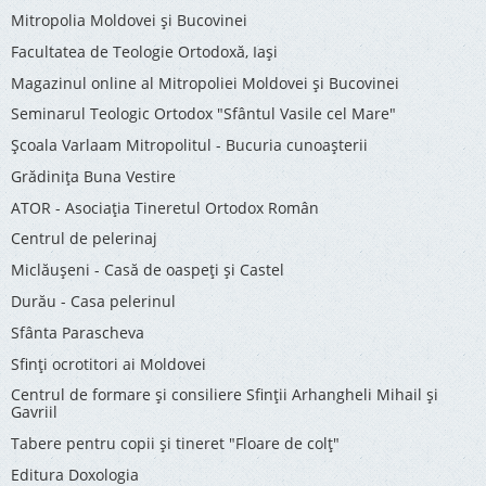
Mitropolia Moldovei și Bucovinei
Facultatea de Teologie Ortodoxă, Iaşi
Magazinul online al Mitropoliei Moldovei și Bucovinei
Seminarul Teologic Ortodox "Sfântul Vasile cel Mare"
Şcoala Varlaam Mitropolitul - Bucuria cunoaşterii
Grădinița Buna Vestire
ATOR - Asociaţia Tineretul Ortodox Român
Centrul de pelerinaj
Miclăușeni - Casă de oaspeţi şi Castel
Durău - Casa pelerinul
Sfânta Parascheva
Sfinți ocrotitori ai Moldovei
Centrul de formare și consiliere Sfinții Arhangheli Mihail și
Gavriil
Tabere pentru copii şi tineret "Floare de colţ"
Editura Doxologia