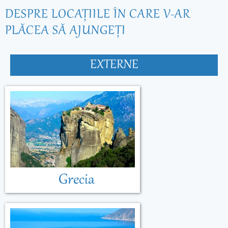
DESPRE LOCAŢIILE ÎN CARE V-AR
PLĂCEA SĂ AJUNGEŢI
EXTERNE
Grecia