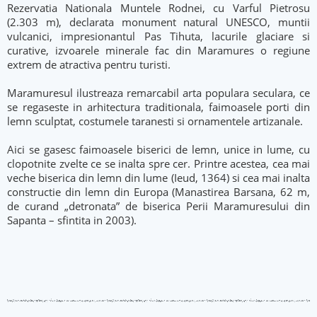
Rezervatia Nationala Muntele Rodnei, cu Varful Pietrosu
(2.303 m), declarata monument natural UNESCO, muntii
vulcanici, impresionantul Pas Tihuta, lacurile glaciare si
curative, izvoarele minerale fac din Maramures o regiune
extrem de atractiva pentru turisti.
Maramuresul ilustreaza remarcabil arta populara seculara, ce
se regaseste in arhitectura traditionala, faimoasele porti din
lemn sculptat, costumele taranesti si ornamentele artizanale.
Aici se gasesc faimoasele biserici de lemn, unice in lume, cu
clopotnite zvelte ce se inalta spre cer. Printre acestea, cea mai
veche biserica din lemn din lume (Ieud, 1364) si cea mai inalta
constructie din lemn din Europa (Manastirea Barsana, 62 m,
de curand „detronata” de biserica Perii Maramuresului din
Sapanta – sfintita in 2003).