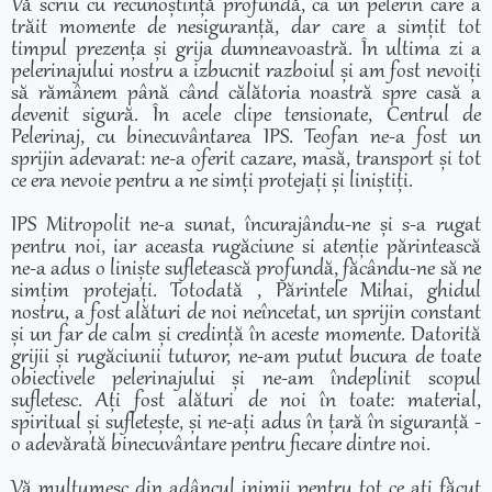
Vă scriu cu recunoștință profundă, ca un pelerin care a
trăit momente de nesiguranță, dar care a simțit tot
timpul prezența și grija dumneavoastră. În ultima zi a
pelerinajului nostru a izbucnit razboiul și am fost nevoiți
să rămânem până când călătoria noastră spre casă a
devenit sigură. În acele clipe tensionate, Centrul de
Pelerinaj, cu binecuvântarea IPS. Teofan ne-a fost un
sprijin adevarat: ne-a oferit cazare, masă, transport și tot
ce era nevoie pentru a ne simți protejați și liniștiți.
IPS Mitropolit ne-a sunat, încurajându-ne și s-a rugat
pentru noi, iar aceasta rugăciune si atenție părintească
ne-a adus o liniște sufletească profundă, făcându-ne să ne
simțim protejați. Totodată , Părintele Mihai, ghidul
nostru, a fost alături de noi neîncetat, un sprijin constant
și un far de calm și credință în aceste momente. Datorită
grijii și rugăciunii tuturor, ne-am putut bucura de toate
obiectivele pelerinajului și ne-am îndeplinit scopul
sufletesc. Ați fost alături de noi în toate: material,
spiritual și sufletește, și ne-ați adus în țară în siguranță -
o adevărată binecuvântare pentru fiecare dintre noi.
Vă mulțumesc din adâncul inimii pentru tot ce ați făcut