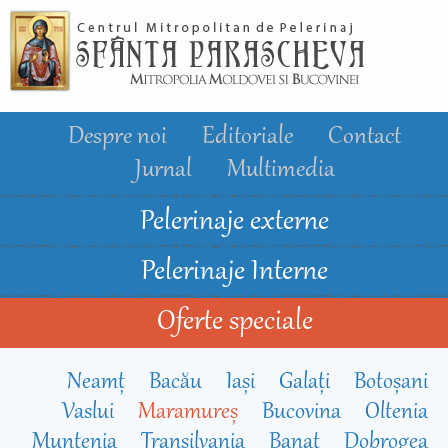
Mergi la
conţinutul
principal
Despre noi
Editoriale
Contact
Jurnal
Multimedia
Pelerinaje externe
Pelerinaje Interne
Oferte speciale
Neamț
Bacău
Iași
Galați
Botoșani
Vaslui
Maramureș
Bucovina
Oltenia
Muntenia
Transilvania
Banat
Dobrogea