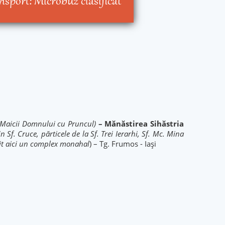
ansport:
Microbuz clasificat
a Maicii Domnului cu Pruncul)
– Mănăstirea Sihăstria
 Sf. Cruce, părticele de la Sf. Trei Ierarhi, Sf. Mc. Mina
uit aici un complex monahal
) – Tg. Frumos - Iași