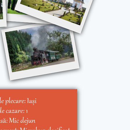
de plecare:
Iaşi
de cazare:
1
să:
Mic dejun