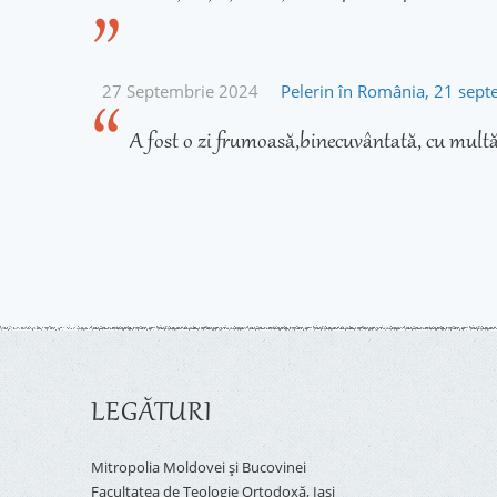
27 Septembrie 2024
Pelerin în România, 21 sep
A fost o zi frumoasă,binecuvântată, cu multă
LEGĂTURI
Mitropolia Moldovei și Bucovinei
Facultatea de Teologie Ortodoxă, Iaşi