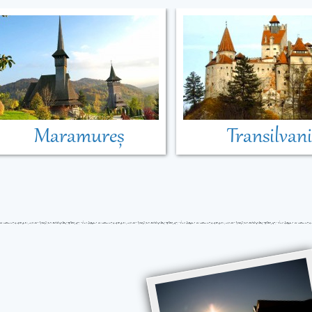
Maramureș
Transilvan