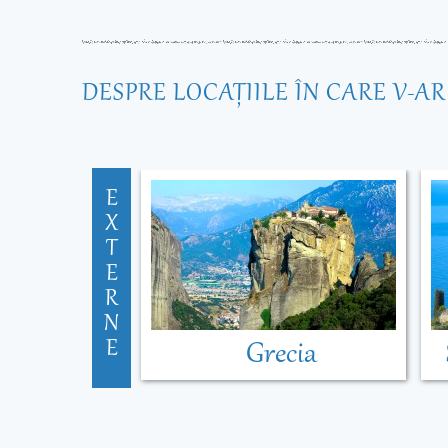
DESPRE LOCAŢIILE ÎN CARE V-A
E
X
T
E
R
N
E
Grecia