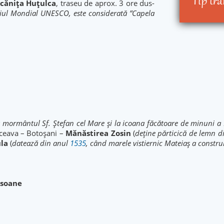
Tip tr
cănița Huțulca
, traseu de aprox. 3 ore dus-
niul Mondial UNESCO, este considerată ”Capela
 mormântul Sf. Ștefan cel Mare și la icoana făcătoare de minuni 
ceava – Botoșani –
Mănăstirea Zosin
(
deține părticică de lemn din
la
(
datează din anul
1535
, când marele vistiernic Mateiaș a constr
rsoane