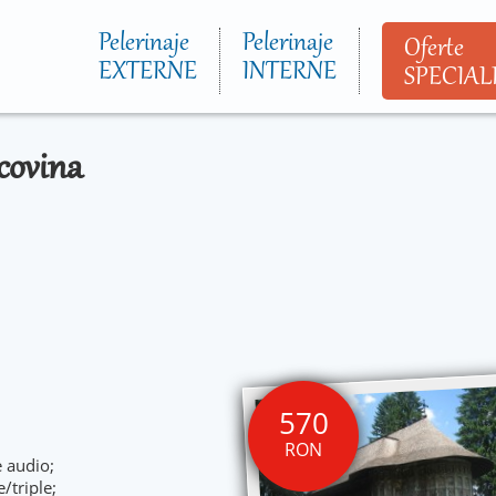
Mergi la
conţinutul
Pelerinaje
Pelerinaje
Oferte
principal
EXTERNE
INTERNE
SPECIAL
ucovina
570
RON
e audio;
/triple;