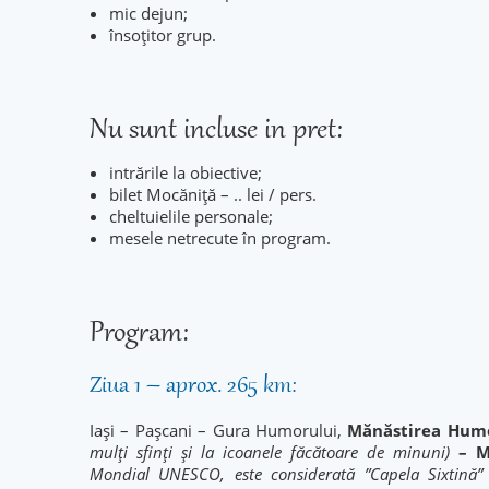
mic dejun;
însoțitor grup.
Nu sunt incluse in pret:
intrările la obiective;
bilet Mocăniță – .. lei / pers.
cheltuielile personale;
mesele netrecute în program.
Program:
Ziua 1 – aprox. 265 km:
Iași – Pașcani – Gura Humorului,
Mănăstirea Hu
mulți sfinți și la icoanele făcătoare de minuni)
– M
Mondial UNESCO, este considerată ”Capela Sixtină”