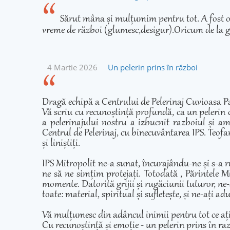
Sărut mâna și mulțumim pentru tot. A fost o 
vreme de război (glumesc,desigur).Oricum de la g
4 Martie 2026
Un pelerin prins în război
Dragă echipă a Centrului de Pelerinaj Cuvioasa Pa
Vă scriu cu recunoștință profundă, ca un pelerin 
a pelerinajului nostru a izbucnit razboiul și am
Centrul de Pelerinaj, cu binecuvântarea IPS. Teofan
și liniștiți.
IPS Mitropolit ne-a sunat, încurajându-ne și s-a r
ne să ne simțim protejați. Totodată , Părintele Mi
momente. Datorită grijii și rugăciunii tuturor, ne-
toate: material, spiritual și sufletește, și ne-ați 
Vă mulțumesc din adâncul inimii pentru tot ce ați fă
Cu recunoștință și emoție - un pelerin prins în ra