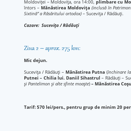
Moldoviței – Moldovița, ora 14:00,
plimbare cu Mo
întors –
Mănăstirea Moldovița
(inclusă în Patrimo
Sixtină” a Răsăritului ortodox)
– Sucevița / Rădăuți.
Cazare: Sucevița / Rădăuți
Ziua 2 – aprox. 275 km:
Mic dejun.
Sucevița / Rădăuți –
Mănăstirea Putna
(
închinare
la
Putnei – Chilia lui. Daniil Sihastrul
– Rădăuți – Su
și Pantelimon și alte sfinte moaște
)
– Mănăstirea Coșu
Tarif: 570 lei/pers., pentru grup de minim 20 pe