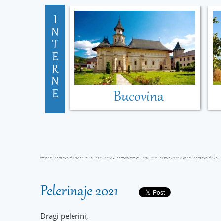
I
N
T
E
R
N
E
Bucovina
Pelerinaje 2021
Dragi pelerini,