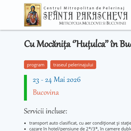
Cu Mocănița ‘’Huțulca’’ în B
program
traseul pelerinajului
23
-
24 Mai 2026
Bucovina
Servicii incluse:
transport auto clasificat, cu aer condiționat și stați
cazare în hotel/pensiune de 2*/3*, în camere duble