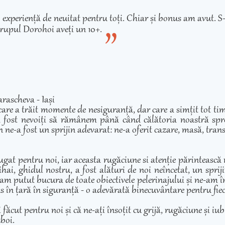
experiență de neuitat pentru toți. Chiar și bonus am avut. S-
rupul Dorohoi aveți un 10+.
rascheva - Iași
care a trăit momente de nesiguranță, dar care a simțit tot ti
 fost nevoiți să rămânem până când călătoria noastră spre 
 ne-a fost un sprijin adevarat: ne-a oferit cazare, masă, transp
ugat pentru noi, iar aceasta rugăciune si atenție părintească
hai, ghidul nostru, a fost alături de noi neîncetat, un sprij
am putut bucura de toate obiectivele pelerinajului și ne-am înd
adus în țară în siguranță - o adevărată binecuvântare pentru fie
cut pentru noi și că ne-ați însoțit cu grijă, rugăciune și iubir
zboi.