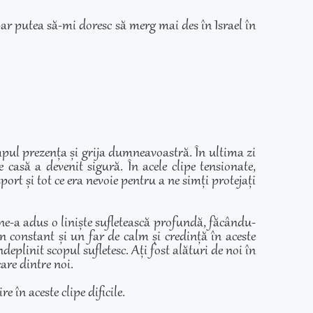
ar putea să-mi doresc să merg mai des în Israel în
mpul prezența și grija dumneavoastră. În ultima zi
casă a devenit sigură. În acele clipe tensionate,
ort și tot ce era nevoie pentru a ne simți protejați
 ne-a adus o liniște sufletească profundă, făcându-
in constant și un far de calm și credință în aceste
eplinit scopul sufletesc. Ați fost alături de noi în
care dintre noi.
e în aceste clipe dificile.