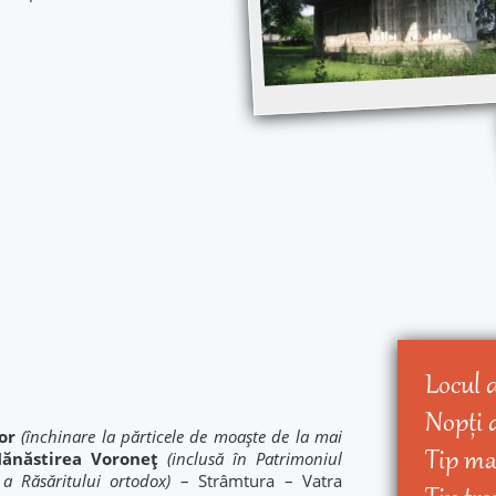
Locul 
Nopţi 
mor
(închinare la părticele de moaște de la mai
Tip ma
ănăstirea Voroneț
(inclusă în Patrimoniul
 a Răsăritului ortodox)
– Strâmtura – Vatra