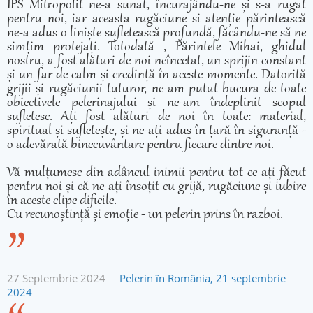
IPS Mitropolit ne-a sunat, încurajându-ne și s-a rugat
pentru noi, iar aceasta rugăciune si atenție părintească
ne-a adus o liniște sufletească profundă, făcându-ne să ne
simțim protejați. Totodată , Părintele Mihai, ghidul
nostru, a fost alături de noi neîncetat, un sprijin constant
și un far de calm și credință în aceste momente. Datorită
grijii și rugăciunii tuturor, ne-am putut bucura de toate
obiectivele pelerinajului și ne-am îndeplinit scopul
sufletesc. Ați fost alături de noi în toate: material,
spiritual și sufletește, și ne-ați adus în țară în siguranță -
o adevărată binecuvântare pentru fiecare dintre noi.
Vă mulțumesc din adâncul inimii pentru tot ce ați făcut
pentru noi și că ne-ați însoțit cu grijă, rugăciune și iubire
în aceste clipe dificile.
Cu recunoștință și emoție - un pelerin prins în razboi.
27 Septembrie 2024
Pelerin în România, 21 septembrie
2024