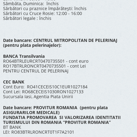
Sâmbăta, Duminica: închis
Sărbători cu praznice împărătești: închis
Sărbători cu Cruce Rosie: 12:00 - 16:00
Sărbători legale : închis
Date bancare: CENTRUL MITROPOLITAN DE PELERINAJ
(pentru plata pelerinajelor):
BANCA Transilvania
RO64BTRLEURCRT0470735501 - cont euro
RO17BTRLRONCRT0470735501 - cont Lei
PENTRU CENTRUL DE PELERINAJ
CEC BANK
Cont Euro: RO41CECEIS10C1EUR1027184
Cont Lei: RO68CECEIS1030RON1027133
Sucursala Iasi, Agentia Piata Unirii
Date bancare: PROVITUR ROMANIA (pentru plata
ASIGURARILOR MEDICALE)
FUNDATIA PROMOVAREA SI VALORIZAREA IDENTITATII
TURISMULUI DIN ROMANIA “PROVITUR ROMANIA”
BT BANK
LEI: RO83BTRLRONCRT0T1F7A2101