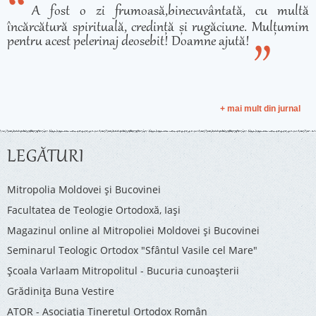
A fost o zi frumoasă,binecuvântată, cu multă
încărcătură spirituală, credință și rugăciune. Mulțumim
pentru acest pelerinaj deosebit! Doamne ajută!
+ mai mult din jurnal
LEGĂTURI
Mitropolia Moldovei și Bucovinei
Facultatea de Teologie Ortodoxă, Iaşi
Magazinul online al Mitropoliei Moldovei și Bucovinei
Seminarul Teologic Ortodox "Sfântul Vasile cel Mare"
Şcoala Varlaam Mitropolitul - Bucuria cunoaşterii
Grădinița Buna Vestire
ATOR - Asociaţia Tineretul Ortodox Român