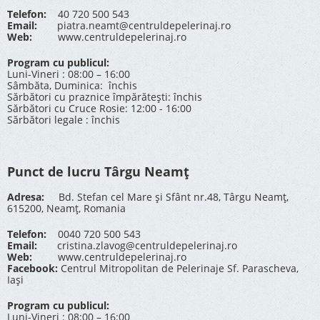
Telefon:
40 720 500 543
Email:
piatra.neamt@centruldepelerinaj.ro
Web:
www.centruldepelerinaj.ro
Program cu publicul:
Luni-Vineri : 08:00 – 16:00
Sâmbăta, Duminica: închis
Sărbători cu praznice împărătești: închis
Sărbători cu Cruce Rosie: 12:00 - 16:00
Sărbători legale : închis
Punct de lucru Târgu Neamț
Adresa:
Bd. Stefan cel Mare și Sfânt nr.48, Târgu Neamț,
615200, Neamț, Romania
Telefon:
0040 720 500 543
Email:
cristina.zlavog@centruldepelerinaj.ro
Web:
www.centruldepelerinaj.ro
Facebook:
Centrul Mitropolitan de Pelerinaje Sf. Parascheva,
Iași
Program cu publicul:
Luni-Vineri : 08:00 – 16:00