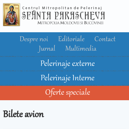
Mergi la
conţinutul
principal
Despre noi
Editoriale
Contact
Jurnal
Multimedia
Pelerinaje externe
Pelerinaje Interne
Oferte speciale
Bilete avion