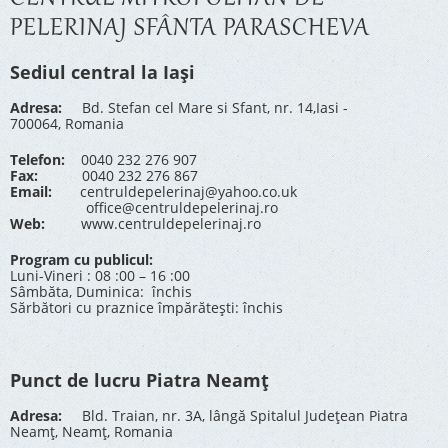
PELERINAJ SFÂNTA PARASCHEVA
Sediul central la Iași
Adresa:
Bd. Stefan cel Mare si Sfant, nr. 14,Iasi -
700064, Romania
Telefon:
0040 232 276 907
Fax:
0040 232 276 867
Email:
centruldepelerinaj@yahoo.co.uk
office@centruldepelerinaj.ro
Web:
www.centruldepelerinaj.ro
Program cu publicul:
Luni-Vineri : 08 :00 – 16 :00
Sâmbăta, Duminica: închis
Sărbători cu praznice împărătești: închis
Punct de lucru Piatra Neamț
Adresa:
Bld. Traian, nr. 3A, lângă Spitalul Județean Piatra
Neamț, Neamț, Romania