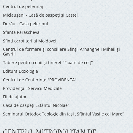
Centrul de pelerinaj
Miclăușeni - Casă de oaspeţi şi Castel
Durău - Casa pelerinul
Sfânta Parascheva
Sfinți ocrotitori ai Moldovei
Centrul de formare și consiliere Sfinții Arhangheli Mihail și
Gavriil
Tabere pentru copii şi tineret "Floare de colţ"
Editura Doxologia
Centrul de Conferinţe "PROVIDENŢA"
Providenţa - Servicii Medicale
Fii de ajutor
Casa de oaspeți „Sfântul Nicolae”
Seminarul Ortodox Teologic din Iași „Sfântul Vasile cel Mare”
CENTRUL MITROPOLITAN DE