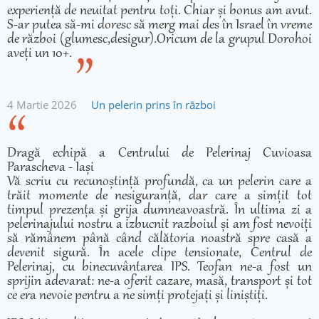
experiență de neuitat pentru toți. Chiar și bonus am avut.
S-ar putea să-mi doresc să merg mai des în Israel în vreme
de război (glumesc,desigur).Oricum de la grupul Dorohoi
aveți un 10+.
4 Martie 2026
Un pelerin prins în război
Dragă echipă a Centrului de Pelerinaj Cuvioasa
Parascheva - Iași
Vă scriu cu recunoștință profundă, ca un pelerin care a
trăit momente de nesiguranță, dar care a simțit tot
timpul prezența și grija dumneavoastră. În ultima zi a
pelerinajului nostru a izbucnit razboiul și am fost nevoiți
să rămânem până când călătoria noastră spre casă a
devenit sigură. În acele clipe tensionate, Centrul de
Pelerinaj, cu binecuvântarea IPS. Teofan ne-a fost un
sprijin adevarat: ne-a oferit cazare, masă, transport și tot
ce era nevoie pentru a ne simți protejați și liniștiți.