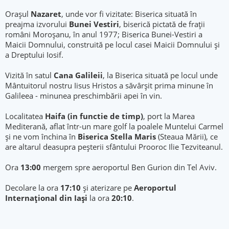
Oraşul
Nazaret
, unde vor fi vizitate: Biserica situată în
preajma izvorului
Bunei Vestiri
, biserică pictată de fraţii
români Moroşanu, în anul 1977; Biserica Bunei-Vestiri a
Maicii Domnului, construită pe locul casei Maicii Domnului şi
a Dreptului Iosif.
Vizită în satul
Cana Galileii
, la Biserica situată pe locul unde
Mântuitorul nostru Iisus Hristos a săvârșit prima minune în
Galileea - minunea preschimbării apei în vin.
Localitatea
Haifa (in functie de timp)
, port la Marea
Mediterană, aflat într-un mare golf la poalele Muntelui Carmel
și ne vom închina în
Biserica Stella Maris
(Steaua Mării), ce
are altarul deasupra peşterii sfântului Prooroc Ilie Tezviteanul.
Ora
13:00
mergem spre aeroportul Ben Gurion din Tel Aviv.
Decolare la ora
17:10
și aterizare pe
Aeroportul
Internațional din Iași
la ora
20:10
.