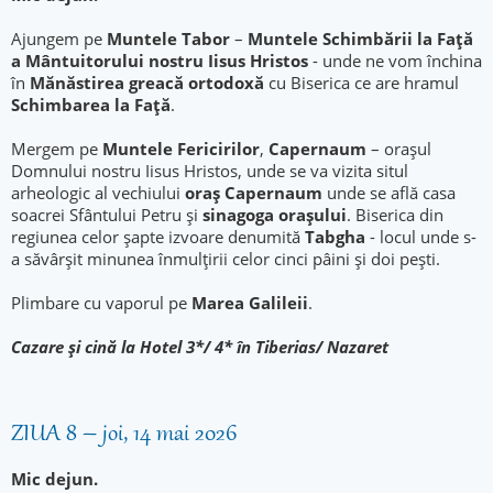
Ajungem pe
Muntele Tabor
–
Muntele Schimbării la Faţă
a Mântuitorului nostru Iisus Hristos
- unde ne vom închina
în
Mănăstirea greacă ortodoxă
cu Biserica ce are hramul
Schimbarea la Faţă
.
Mergem pe
Muntele Fericirilor
,
Capernaum
– oraşul
Domnului nostru Iisus Hristos, unde se va vizita situl
arheologic al vechiului
oraş Capernaum
unde se află casa
soacrei Sfântului Petru şi
sinagoga oraşului
. Biserica din
regiunea celor şapte izvoare denumită
Tabgha
- locul unde s-
a săvârşit minunea înmulţirii celor cinci pâini şi doi peşti.
Plimbare cu vaporul pe
Marea Galileii
.
Cazare şi cină la Hotel 3*/ 4* în Tiberias/ Nazaret
ZIUA 8 – joi, 14 mai 2026
Mic dejun.