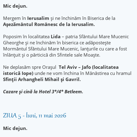
Mic dejun.
Mergem în
Ierusalim
și ne închinăm în Biserica de la
Așezământul Românesc de la Ierusalim.
Poposim în localitatea
Lida
– patria Sfântului Mare Mucenic
Gheorghe și ne închinăm în biserica ce adăpostește
Mormântul Sfântului Mare Mucenic, lanțurile cu care a fost
înlănțuit și o părticică din Sfintele sale Moaște.
Ne deplasăm spre Oraşul
Tel Aviv – Jafo (localitatea
istorică Iope)
unde ne vom închina în Mănăstirea cu hramul
Sfinții
Arhangheli Mihail şi Gavril.
Cazare şi cină la Hotel 3*/4* Betleem.
ZIUA 5 - luni, 11 mai 2026
Mic dejun.