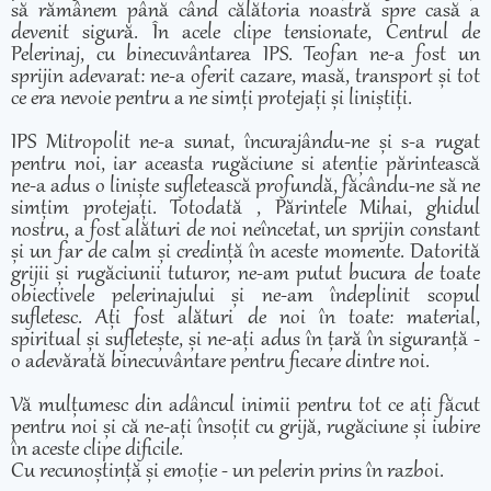
să rămânem până când călătoria noastră spre casă a
devenit sigură. În acele clipe tensionate, Centrul de
Pelerinaj, cu binecuvântarea IPS. Teofan ne-a fost un
sprijin adevarat: ne-a oferit cazare, masă, transport și tot
ce era nevoie pentru a ne simți protejați și liniștiți.
IPS Mitropolit ne-a sunat, încurajându-ne și s-a rugat
pentru noi, iar aceasta rugăciune si atenție părintească
ne-a adus o liniște sufletească profundă, făcându-ne să ne
simțim protejați. Totodată , Părintele Mihai, ghidul
nostru, a fost alături de noi neîncetat, un sprijin constant
și un far de calm și credință în aceste momente. Datorită
grijii și rugăciunii tuturor, ne-am putut bucura de toate
obiectivele pelerinajului și ne-am îndeplinit scopul
sufletesc. Ați fost alături de noi în toate: material,
spiritual și sufletește, și ne-ați adus în țară în siguranță -
o adevărată binecuvântare pentru fiecare dintre noi.
Vă mulțumesc din adâncul inimii pentru tot ce ați făcut
pentru noi și că ne-ați însoțit cu grijă, rugăciune și iubire
în aceste clipe dificile.
Cu recunoștință și emoție - un pelerin prins în razboi.