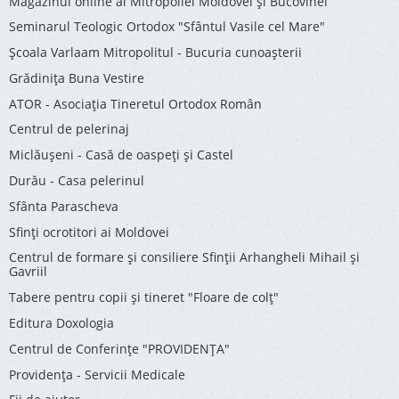
Magazinul online al Mitropoliei Moldovei și Bucovinei
Seminarul Teologic Ortodox "Sfântul Vasile cel Mare"
Şcoala Varlaam Mitropolitul - Bucuria cunoaşterii
Grădinița Buna Vestire
ATOR - Asociaţia Tineretul Ortodox Român
Centrul de pelerinaj
Miclăușeni - Casă de oaspeţi şi Castel
Durău - Casa pelerinul
Sfânta Parascheva
Sfinți ocrotitori ai Moldovei
Centrul de formare și consiliere Sfinții Arhangheli Mihail și
Gavriil
Tabere pentru copii şi tineret "Floare de colţ"
Editura Doxologia
Centrul de Conferinţe "PROVIDENŢA"
Providenţa - Servicii Medicale