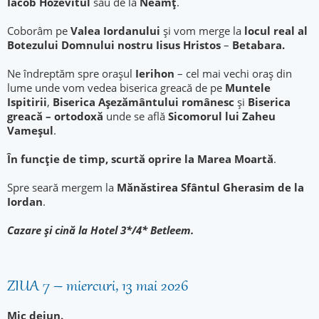
Iacob Hozevitul
sau de la
Neamţ
.
Coborâm pe
Valea Iordanului
și vom merge la
locul real al
Botezului Domnului nostru Iisus Hristos
–
Betabara.
Ne îndreptăm spre oraşul
Ierihon
– cel mai vechi oraş din
lume unde vom vedea biserica greacă de pe
Muntele
Ispitirii
,
Biserica
Aşezământului românesc
și
Biserica
greacă – ortodoxă
unde se află
Sicomorul lui Zaheu
Vameșul
.
În funcție de timp, scurtă oprire la Marea Moartă
.
Spre seară mergem la
Mănăstirea Sfântul Gherasim
de la
Iordan
.
Cazare şi cină la Hotel 3*/4* Betleem.
ZIUA 7 – miercuri, 13 mai 2026
Mic dejun.