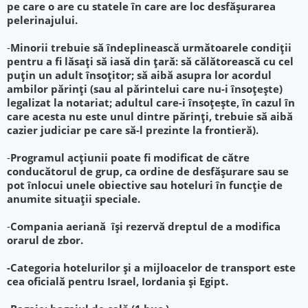
pe care o are cu statele în care are loc desfăşurarea
pelerinajului.
-
Minorii trebuie să îndeplinească următoarele condiţii
pentru a fi lăsaţi să iasă din ţară: să călătorească cu cel
puţin un adult însoţitor; să aibă asupra lor acordul
ambilor părinţi (sau al părintelui care nu-i însoţeşte)
legalizat la notariat; adultul care-i însoţeşte, în cazul în
care acesta nu este unul dintre părinţi, trebuie să aibă
cazier judiciar pe care să-l prezinte la frontieră).
-
Programul acţiunii poate fi modificat de către
conducătorul de grup, ca ordine de desfăşurare sau se
pot înlocui unele obiective sau hoteluri în funcţie de
anumite situaţii speciale.
-
Compania aeriană îşi rezervă dreptul de a modifica
orarul de zbor.
-
Categoria hotelurilor şi a mijloacelor de transport este
cea oficială pentru Israel, Iordania şi Egipt.