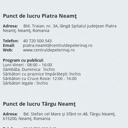
Punct de lucru Piatra Neamț
Adresa:
Bld. Traian, nr. 3A, lângă Spitalul Județean Piatra
Neamț, Neamț, Romania
Telefon:
40 720 500 543
Email:
piatra.neamt@centruldepelerinaj.ro
Web:
www.centruldepelerinaj.ro
Program cu publicul:
Luni-Vineri : 08:00 – 16:00
Sâmbăta, Duminica: închis
Sărbători cu praznice împărătești: închis
Sărbători cu Cruce Rosie: 12:00 - 16:00
Sărbători legale : închis
Punct de lucru Târgu Neamț
Adresa:
Bd. Stefan cel Mare și Sfânt nr.48, Târgu Neamț,
615200, Neamț, Romania