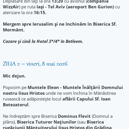
Deplasare din Iași la ora
13:20
cu avionul (
compania
WizzAir
) pe ruta
Iași - Tel Aviv (aeroport Ben Gurion)
cu
aterizare la ora
16:15.
Mergem spre Ierusalim
și ne închinăm în Biserica Sf.
Mormânt.
Cazare şi cină la Hotel 3*/4* în Betleem.
ZIUA 2 – vineri, 8 mai 2026
Mic dejun.
Poposim pe
Muntele Eleon - Muntele Înălţării Domnului
nostru Iisus Hristos
unde ne vom închina în Mănăstirea
rusească ce adăpostește locul
aflării Capului Sf. Ioan
Botezatorul
.
Ne îndreptăm spre Biserica
Dominus Flevit
(Domnul a
plâns),
Biserica Tuturor Naţiunilor
(sau
Biserica
rugăciunii Mântuitorului Iisus Hristos din Grădina