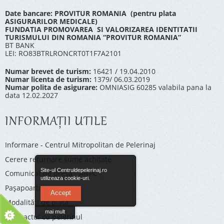
Date bancare: PROVITUR ROMANIA (pentru plata
ASIGURARILOR MEDICALE)
FUNDATIA PROMOVAREA SI VALORIZAREA IDENTITATII
TURISMULUI DIN ROMANIA “PROVITUR ROMANIA”
BT BANK
LEI: RO83BTRLRONCRT0T1F7A2101
Numar brevet de turism:
16421 / 19.04.2010
Numar licenta de turism:
1379/ 06.03.2019
Numar polita de asigurare:
OMNIASIG 60285 valabila pana la
data 12.02.2027
INFORMAŢII UTILE
Informare - Centrul Mitropolitan de Pelerinaj
Cerere returnare sume achitate
Site-ul Centruldepelerinaj.ro
Comunicat de presă - ANPC
utilizeaza cookie-uri.
Pașapoarte
Accept
Modalități de plată
mai mult
Contractul cu pelerinul