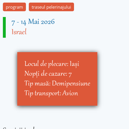
program
traseul pelerinajului
7
-
14 Mai 2026
Israel
Locul de plecare:
Iaşi
Nopţi de cazare:
7
Tip masă:
Demipensiune
Tip transport:
Avion