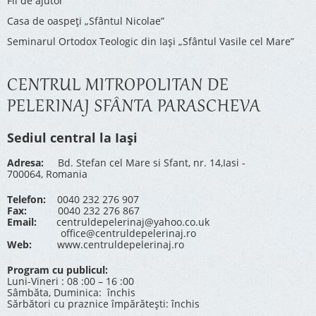
Fii de ajutor
Casa de oaspeți „Sfântul Nicolae”
Seminarul Ortodox Teologic din Iași „Sfântul Vasile cel Mare”
CENTRUL MITROPOLITAN DE
PELERINAJ SFÂNTA PARASCHEVA
Sediul central la Iași
Adresa:
Bd. Stefan cel Mare si Sfant, nr. 14,Iasi -
700064, Romania
Telefon:
0040 232 276 907
Fax:
0040 232 276 867
Email:
centruldepelerinaj@yahoo.co.uk
office@centruldepelerinaj.ro
Web:
www.centruldepelerinaj.ro
Program cu publicul:
Luni-Vineri : 08 :00 – 16 :00
Sâmbăta, Duminica: închis
Sărbători cu praznice împărătești: închis