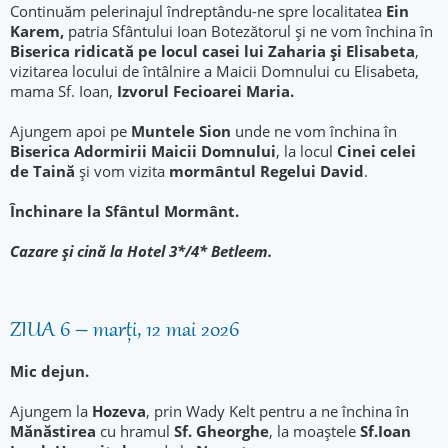
Continuăm pelerinajul îndreptându-ne spre localitatea
Ein
Karem,
patria Sfântului Ioan Botezătorul și ne vom închina în
Biserica ridicată pe locul casei lui Zaharia și Elisabeta
,
vizitarea locului de întâlnire a Maicii Domnului cu Elisabeta,
mama Sf. Ioan,
Izvorul Fecioarei Maria.
Ajungem apoi pe
Muntele Sion
unde ne vom închina în
Biserica Adormirii Maicii Domnului
, la locul
Cinei celei
de Taină
şi vom vizita
mormântul Regelui David
.
Închinare la Sfântul Mormânt.
Cazare şi cină la Hotel 3*/4* Betleem.
ZIUA 6 – marți, 12 mai 2026
Mic dejun.
Ajungem la
Hozeva
, prin Wady Kelt pentru a ne închina în
Mănăstirea
cu hramul
Sf. Gheorghe
, la moaştele
Sf.Ioan