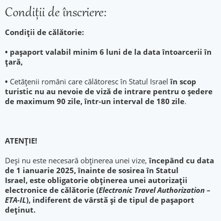
Condiţii de înscriere:
Condiții de călătorie:
• paşaport valabil minim 6 luni de la data întoarcerii în
ţară,
•
Cetățenii români care călătoresc în Statul Israel
în scop
turistic
nu au nevoie de viză de intrare pentru o ședere
de maximum 90 zile, într-un interval de 180 zile
.
ATENȚIE!
Deși nu este necesară obținerea unei vize,
începând cu data
de 1 ianuarie 2025, înainte de sosirea în Statul
Israel,
este obligatorie obținerea unei autorizații
electronice de călătorie (
Electronic Travel Authorization –
ETA-IL
), indiferent de vârstă și de tipul de pașaport
deținut.