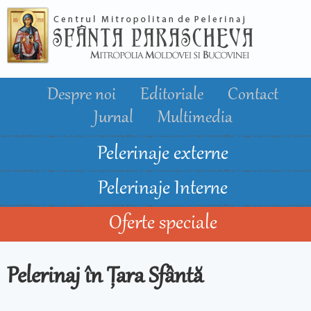
Mergi la
conţinutul
principal
Despre noi
Editoriale
Contact
Jurnal
Multimedia
Pelerinaje externe
Pelerinaje Interne
Oferte speciale
Pelerinaj în Țara Sfântă