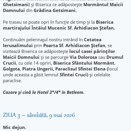
Ghetsimani
) şi Biserica ce adăpostește
Mormântul Maicii
Domnului
din
Grădina Getsimani.
Pe traseu se poate opri în funcție de timp și la
Biserica
martirajului Întâiul Mucenic Sf. Arhidiacon Ștefan.
Continuăm pelerinajul nostru intrând în
Cetatea
Ierusalimului
prin
Poarta Sf. Arhidiacon Ştefan
, se
vizitează Biserica ce adăpostește
locul
casei părinților
Maicii Domnului
și se parcurge
Via Dolorosa
sau
Drumul
Crucii
, cu cele 14 opriri,
Biserica Sfântului Mormânt
,
Golgota
,
Piatra Ungerii, Paraclisul Sfintei Elena (
locul
unde aceasta a găsit lemnul
Sfintei Cruci)
şi celelalte
paraclise.
Cazare şi cină la Hotel 3*/4* în Betleem.
ZIUA 3 – sâmbătă, 9 mai 2026
Mic dejun.