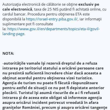
Autorizația electronică de călătorie se obține
exclusiv pe
cale electronică
, taxa de 25 NIS putând fi achitată online, cu
cardul bancar. Procedura pentru obținerea ETA este
disponibilă la
https://israel-entry.piba.gov.il/
, iar informații
suplimentare pot fi consultate
la:
https://www.gov.il/en/departments/topics/eta-il/govil-
landing-page
.
NOTA:
-
autorităţile vamale îşi rezervă dreptul de a refuza
intrarea pe teritoriul statului a oricărei persoane care
nu prezintă suficientă încredere chiar dacă aceasta a
obţinut acordul pentru obţinerea vizei turistice.
Agenţia de turism nu poate fi făcută răspunzătoare
pentru astfel de situaţii ce nu pot fi depistate anterior
plecării. Turistul îşi asumă riscurile de a-i fi refuzată
intrarea şi de aceea este obligat să informeze agenţia
asupra oricărui incident petrecut vreodată în afara
graniţelor României, precum şi asupra oricărei tangenţe