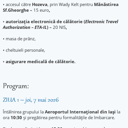
• accesul către
Hozeva
, prin Wady Kelt pentru
Mănăstirea
Sf.Gheorghe –
15 euro
,
•
autorizația electronică de călătorie (
Electronic Travel
Authorization – ETA-IL
) –
20 NIS
,
• masa de prânz,
• cheltuieli personale,
•
asigurare medicală de călătorie.
Program:
ZIUA 1 – joi, 7 mai 2026
Întâlnirea grupului la
Aeroportul Internațional din Iași
la
ora
10:30
și pregătirea pentru formalitățile de îmbarcare.