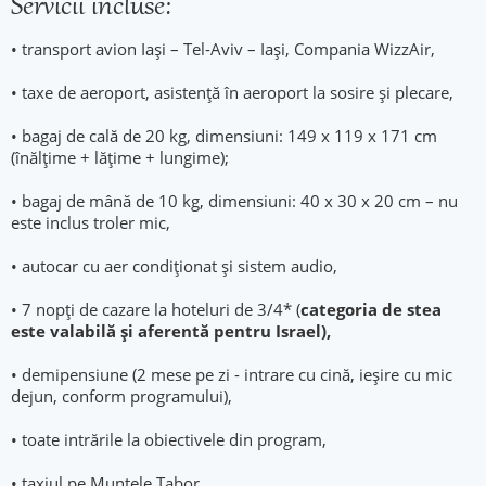
Servicii incluse:
• transport avion Iași – Tel-Aviv – Iași, Compania WizzAir,
• taxe de aeroport, asistenţă în aeroport la sosire şi plecare,
• bagaj de cală de 20 kg, dimensiuni: 149 x 119 x 171 cm
(înălţime + lăţime + lungime);
• bagaj de mână de 10 kg, dimensiuni: 40 x 30 x 20 cm – nu
este inclus troler mic,
• autocar cu aer condiționat și sistem audio,
• 7 nopți de cazare la hoteluri de 3/4* (
categoria de stea
este valabilă şi aferentă pentru Israel),
• demipensiune (2 mese pe zi - intrare cu cină, ieșire cu mic
dejun, conform programului),
• toate intrările la obiectivele din program,
• taxiul pe Muntele Tabor,