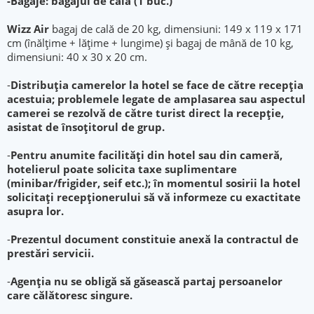
-
Bagaje: bagajul de cală (1 buc.)
Wizz Air
bagaj de cală de 20 kg, dimensiuni: 149 x 119 x 171
cm (înălţime + lăţime + lungime) și bagaj de mână de 10 kg,
dimensiuni: 40 x 30 x 20 cm.
-
Distribuția camerelor la hotel se face de către recepția
acestuia; problemele legate de amplasarea sau aspectul
camerei se rezolvă de către turist direct la recepție,
asistat de însoțitorul de grup.
-
Pentru anumite facilități din hotel sau din cameră,
hotelierul poate solicita taxe suplimentare
(minibar/frigider, seif etc.); în momentul sosirii la hotel
solicitați recepționerului să vă informeze cu exactitate
asupra lor.
-
Prezentul document constituie anexă la contractul de
prestări servicii.
-
Agenția nu se obligă să găsească partaj persoanelor
care călătoresc singure.