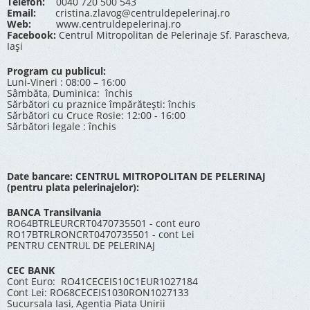
Telefon:
0040 720 500 543
Email:
cristina.zlavog@centruldepelerinaj.ro
Web:
www.centruldepelerinaj.ro
Facebook:
Centrul Mitropolitan de Pelerinaje Sf. Parascheva,
Iași
Program cu publicul:
Luni-Vineri : 08:00 – 16:00
Sâmbăta, Duminica: închis
Sărbători cu praznice împărătești: închis
Sărbători cu Cruce Rosie: 12:00 - 16:00
Sărbători legale : închis
Date bancare: CENTRUL MITROPOLITAN DE PELERINAJ
(pentru plata pelerinajelor):
BANCA Transilvania
RO64BTRLEURCRT0470735501 - cont euro
RO17BTRLRONCRT0470735501 - cont Lei
PENTRU CENTRUL DE PELERINAJ
CEC BANK
Cont Euro: RO41CECEIS10C1EUR1027184
Cont Lei: RO68CECEIS1030RON1027133
Sucursala Iasi, Agentia Piata Unirii