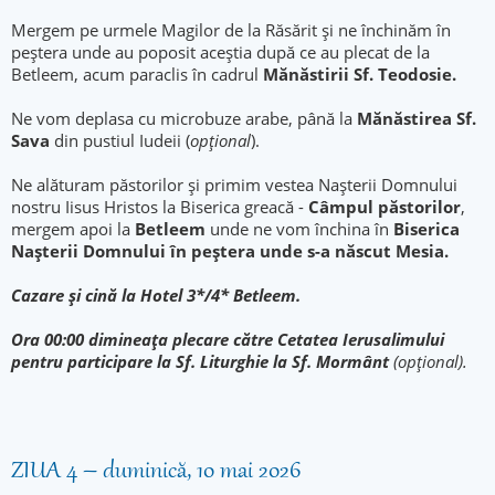
Mergem pe urmele Magilor de la Răsărit și ne închinăm în
peștera unde au poposit aceștia după ce au plecat de la
Betleem, acum paraclis în cadrul
Mănăstirii Sf. Teodosie.
Ne vom deplasa cu microbuze arabe, până la
Mănăstirea Sf.
Sava
din pustiul Iudeii (
opţional
).
Ne alăturam păstorilor și primim vestea Nașterii Domnului
nostru Iisus Hristos la Biserica greacă -
Câmpul păstorilor
,
mergem apoi la
Betleem
unde ne vom închina în
Biserica
Naşterii Domnului în peștera unde s-a născut
Mesia.
Cazare şi cină la Hotel 3*/4* Betleem.
Ora 00:00 dimineața plecare către Cetatea Ierusalimului
pentru participare la Sf. Liturghie la Sf. Mormânt
(opțional).
ZIUA 4 – duminică, 10 mai 2026