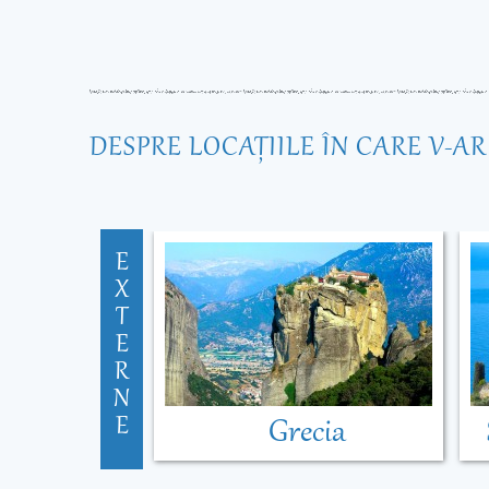
DESPRE LOCAŢIILE ÎN CARE V-A
E
X
T
E
R
N
E
Grecia