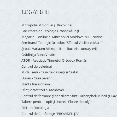
LEGĂTURI
Mitropolia Moldovei și Bucovinei
Facultatea de Teologie Ortodoxă, Iaşi
Magazinul online al Mitropoliei Moldovei și Bucovinei
Seminarul Teologic Ortodox "Sfântul Vasile cel Mare"
Şcoala Varlaam Mitropolitul - Bucuria cunoaşterii
Grădinița Buna Vestire
ATOR - Asociaţia Tineretul Ortodox Român
Centrul de pelerinaj
Miclăușeni - Casă de oaspeţi şi Castel
Durău - Casa pelerinul
Sfânta Parascheva
Sfinți ocrotitori ai Moldovei
Centrul de formare și consiliere Sfinții Arhangheli Mihail și Gavr
Tabere pentru copii şi tineret "Floare de colţ"
Editura Doxologia
Centrul de Conferinţe "PROVIDENŢA"