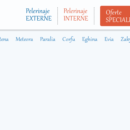
Mergi la
conţinutul
Pelerinaje
Pelerinaje
Oferte
principal
EXTERNE
INTERNE
SPECIAL
tena
Meteora
Paralia
Corfu
Eghina
Evia
Zak