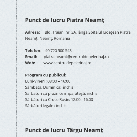
Punct de lucru Piatra Neamț
Adresa:
Bld. Traian, nr. 3A, lângă Spitalul Județean Piatra
Neamț, Neamț, Romania
Telefon:
40 720 500 543
Email:
piatra.neamt@centruldepelerinaj.ro
Web:
www.centruldepelerinaj.ro
Program cu publicul:
Luni-Vineri : 08:00 – 16:00
Sâmbăta, Duminica: închis
Sărbători cu praznice împărătești: închis
Sărbători cu Cruce Rosie: 12:00 - 16:00
Sărbători legale : închis
Punct de lucru Târgu Neamț