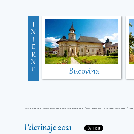
I
N
T
E
R
N
E
Bucovina
Pelerinaje 2021