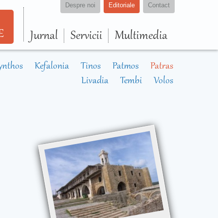
Despre noi
Editoriale
Contact
E
Jurnal
Servicii
Multimedia
ynthos
Kefalonia
Tinos
Patmos
Patras
Livadia
Tembi
Volos