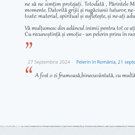
ne să ne simțim protejați. Totodată , Părintele Mi
momente. Datorită grijii și rugăciunii tuturor, ne-
toate: material, spiritual și sufletește, și ne-ați 
Vă mulțumesc din adâncul inimii pentru tot ce ați fă
Cu recunoștință și emoție - un pelerin prins în ra
27 Septembrie 2024
Pelerin în România, 21 sep
A fost o zi frumoasă,binecuvântată, cu multă