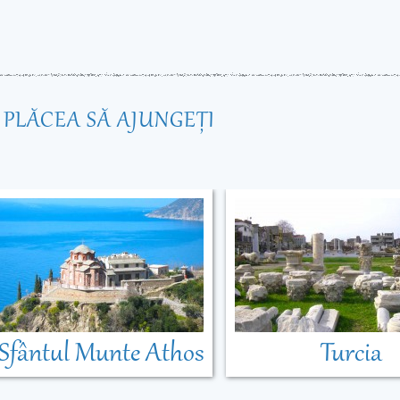
R PLĂCEA SĂ AJUNGEŢI
Sfântul Munte Athos
Turcia