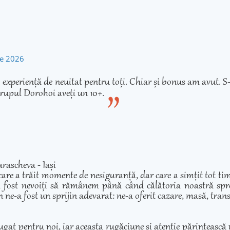
rie 2026
experiență de neuitat pentru toți. Chiar și bonus am avut. S-
rupul Dorohoi aveți un 10+.
rascheva - Iași
care a trăit momente de nesiguranță, dar care a simțit tot ti
 fost nevoiți să rămânem până când călătoria noastră spre 
 ne-a fost un sprijin adevarat: ne-a oferit cazare, masă, transp
ugat pentru noi, iar aceasta rugăciune si atenție părintească