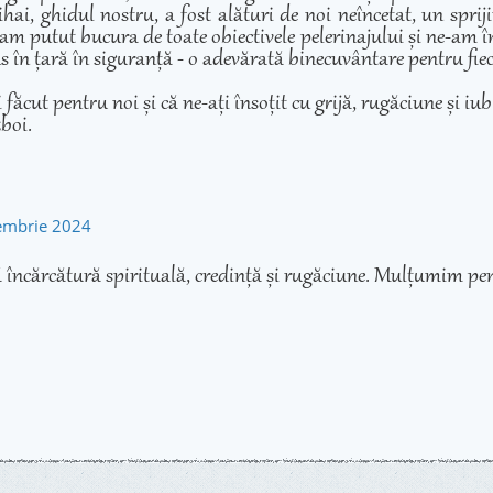
hai, ghidul nostru, a fost alături de noi neîncetat, un sprij
am putut bucura de toate obiectivele pelerinajului și ne-am înd
adus în țară în siguranță - o adevărată binecuvântare pentru fie
cut pentru noi și că ne-ați însoțit cu grijă, rugăciune și iubir
zboi.
tembrie 2024
 încărcătură spirituală, credință și rugăciune. Mulțumim pen