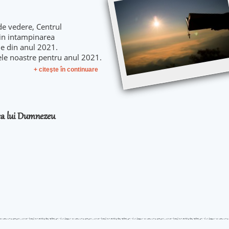
de vedere, Centrul
 in intampinarea
le din anul 2021.
ele noastre pentru anul 2021.
+ citeşte în continuare
rea lui Dumnezeu