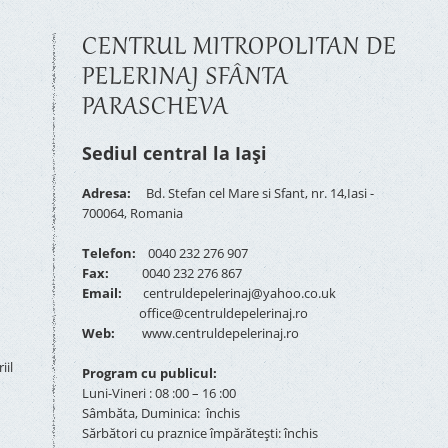
CENTRUL MITROPOLITAN DE
PELERINAJ SFÂNTA
PARASCHEVA
Sediul central la Iași
Adresa:
Bd. Stefan cel Mare si Sfant, nr. 14,Iasi -
700064, Romania
Telefon:
0040 232 276 907
Fax:
0040 232 276 867
Email:
centruldepelerinaj@yahoo.co.uk
office@centruldepelerinaj.ro
Web:
www.centruldepelerinaj.ro
iil
Program cu publicul:
Luni-Vineri : 08 :00 – 16 :00
Sâmbăta, Duminica: închis
Sărbători cu praznice împărătești: închis