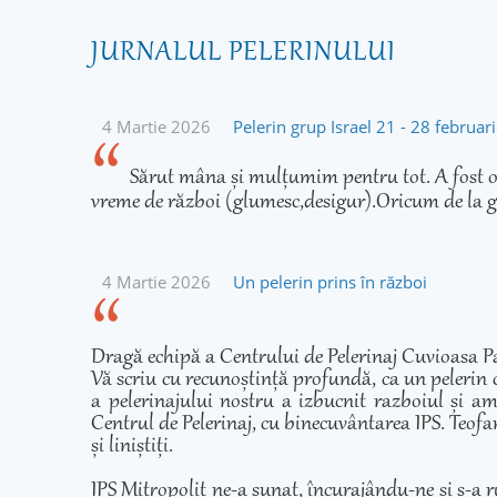
JURNALUL PELERINULUI
4 Martie 2026
Pelerin grup Israel 21 - 28 februa
Sărut mâna și mulțumim pentru tot. A fost o 
vreme de război (glumesc,desigur).Oricum de la g
4 Martie 2026
Un pelerin prins în război
Dragă echipă a Centrului de Pelerinaj Cuvioasa Pa
Vă scriu cu recunoștință profundă, ca un pelerin 
a pelerinajului nostru a izbucnit razboiul și am
Centrul de Pelerinaj, cu binecuvântarea IPS. Teofan
și liniștiți.
IPS Mitropolit ne-a sunat, încurajându-ne și s-a r