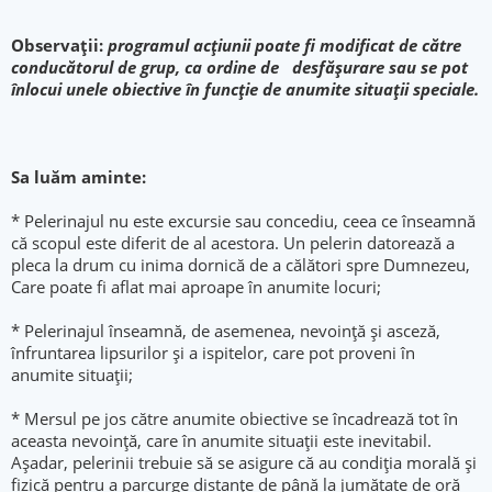
Observații:
p
rogramul acțiunii poate fi modificat de către
conducătorul de grup, ca ordine de desfășurare sau se pot
înlocui unele obiective în funcție de anumite situații speciale.
Sa luăm aminte:
* Pelerinajul nu este excursie sau concediu, ceea ce înseamnă
că scopul este diferit de al acestora. Un pelerin datorează a
pleca la drum cu inima dornică de a călători spre Dumnezeu,
Care poate fi aflat mai aproape în anumite locuri;
* Pelerinajul înseamnă, de asemenea, nevoință și asceză,
înfruntarea lipsurilor și a ispitelor, care pot proveni în
anumite situații;
* Mersul pe jos către anumite obiective se încadrează tot în
aceasta nevoință, care în anumite situații este inevitabil.
Așadar, pelerinii trebuie să se asigure că au condiția morală și
fizică pentru a parcurge distanţe de până la jumătate de oră