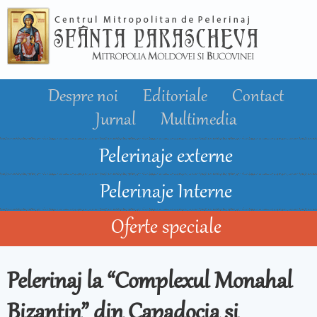
Mergi la
conţinutul
principal
Despre noi
Editoriale
Contact
Jurnal
Multimedia
Pelerinaje externe
Pelerinaje Interne
Oferte speciale
Pelerinaj la “Complexul Monahal
Bizantin” din Capadocia si