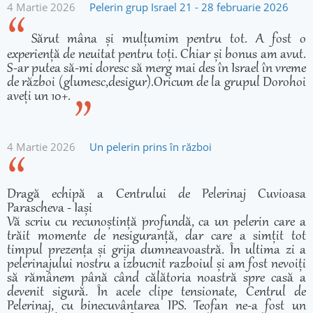
4 Martie 2026
Pelerin grup Israel 21 - 28 februarie 2026
Sărut mâna și mulțumim pentru tot. A fost o
experiență de neuitat pentru toți. Chiar și bonus am avut.
S-ar putea să-mi doresc să merg mai des în Israel în vreme
de război (glumesc,desigur).Oricum de la grupul Dorohoi
aveți un 10+.
4 Martie 2026
Un pelerin prins în război
Dragă echipă a Centrului de Pelerinaj Cuvioasa
Parascheva - Iași
Vă scriu cu recunoștință profundă, ca un pelerin care a
trăit momente de nesiguranță, dar care a simțit tot
timpul prezența și grija dumneavoastră. În ultima zi a
pelerinajului nostru a izbucnit razboiul și am fost nevoiți
să rămânem până când călătoria noastră spre casă a
devenit sigură. În acele clipe tensionate, Centrul de
Pelerinaj, cu binecuvântarea IPS. Teofan ne-a fost un