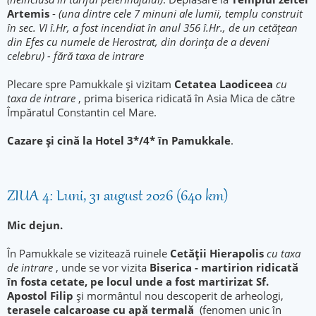
Artemis
-
(una dintre cele 7 minuni ale lumii, templu construit
în sec. VI î.Hr, a fost incendiat în anul 356 î.Hr., de un cetățean
din Efes cu numele de Herostrat, din dorința de a deveni
celebru) - fără taxa de intrare
Plecare spre Pamukkale și vizitam
Cetatea Laodiceea
cu
taxa de intrare
, prima biserica ridicată în Asia Mica de către
Împăratul Constantin cel Mare.
Cazare şi cină la Hotel 3*/4* în Pamukkale
.
ZIUA 4: Luni, 31 august 2026 (640 km)
Mic dejun.
În Pamukkale se vizitează ruinele
Cetății Hierapolis
cu taxa
de intrare
, unde se vor vizita
Biserica - martirion ridicată
în fosta cetate, pe locul unde a fost martirizat Sf.
Apostol Filip
și mormântul nou descoperit de arheologi,
terasele calcaroase cu apă termală
(fenomen unic în