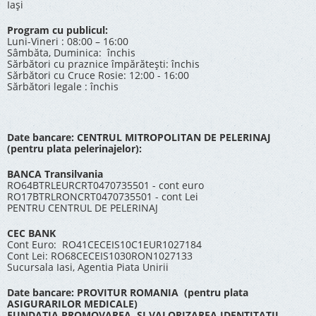
Iași
Program cu publicul:
Luni-Vineri : 08:00 – 16:00
Sâmbăta, Duminica: închis
Sărbători cu praznice împărătești: închis
Sărbători cu Cruce Rosie: 12:00 - 16:00
Sărbători legale : închis
Date bancare: CENTRUL MITROPOLITAN DE PELERINAJ
(pentru plata pelerinajelor):
BANCA Transilvania
RO64BTRLEURCRT0470735501 - cont euro
RO17BTRLRONCRT0470735501 - cont Lei
PENTRU CENTRUL DE PELERINAJ
CEC BANK
Cont Euro: RO41CECEIS10C1EUR1027184
Cont Lei: RO68CECEIS1030RON1027133
Sucursala Iasi, Agentia Piata Unirii
Date bancare: PROVITUR ROMANIA (pentru plata
ASIGURARILOR MEDICALE)
FUNDATIA PROMOVAREA SI VALORIZAREA IDENTITATII