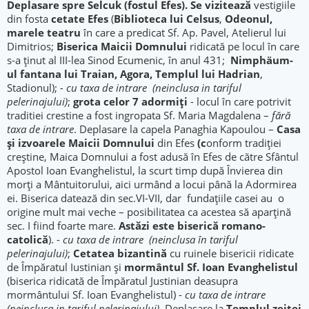
Deplasare spre Selcuk (fostul Efes). Se vizitează
vestigiile
din fosta
cetate Efes
(
Bibliot
eca lui Celsus
,
Odeonul,
marele teatru
în care a predicat Sf. Ap. Pavel, Atelierul lui
Dimitrios;
Biserica Maicii Domnului
ridicată pe locul în care
s-a ţinut al III-lea Sinod Ecumenic, în anul 431;
Nimphäum-
ul fantana lui Traian, Agora, Templul lui Hadrian
,
Stadionul);
- cu taxa de intrare (neinclusa in tariful
pelerinajului)
;
grota celor 7 adormiți
- locul în care potrivit
traditiei crestine a fost ingropata Sf. Maria Magdalena –
fără
taxa de intrare
. Deplasare la capela Panaghia Kapoulou –
Casa
și izvoarele Maicii Domnului
din Efes
(c
onform tradiţiei
creştine, Maica Domnului a fost adusă în Efes de către Sfântul
Apostol Ioan Evanghelistul, la scurt timp după Învierea din
morţi a Mântuitorului, aici urmând a locui până la Adormirea
ei. Biserica datează din sec.VI-VII, dar fundaţiile casei au o
origine mult mai veche – posibilitatea ca acestea să aparţină
sec. I fiind foarte mare.
Astăzi este biserică romano-
catolică
). -
cu taxa de intrare (neinclusa în tariful
pelerinajului)
;
Cetatea bizantină
cu ruinele bisericii ridicate
de Împăratul Iustinian şi
mormântul Sf. Ioan Evanghelistul
(biserica ridicată de Împăratul Justinian deasupra
mormântului Sf. Ioan Evanghelistul) -
cu taxa de intrare
(neinclusa in tariful pelerinajului)
. Deplasare la
Templul zeitei