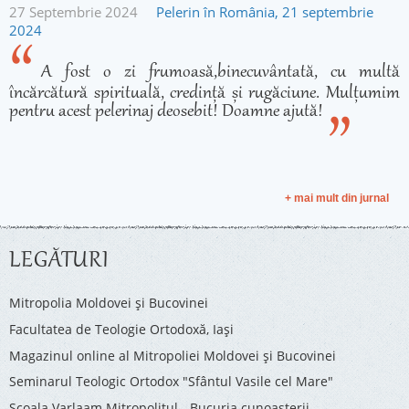
27 Septembrie 2024
Pelerin în România, 21 septembrie
2024
A fost o zi frumoasă,binecuvântată, cu multă
încărcătură spirituală, credință și rugăciune. Mulțumim
pentru acest pelerinaj deosebit! Doamne ajută!
+ mai mult din jurnal
LEGĂTURI
Mitropolia Moldovei și Bucovinei
Facultatea de Teologie Ortodoxă, Iaşi
Magazinul online al Mitropoliei Moldovei și Bucovinei
Seminarul Teologic Ortodox "Sfântul Vasile cel Mare"
Şcoala Varlaam Mitropolitul - Bucuria cunoaşterii