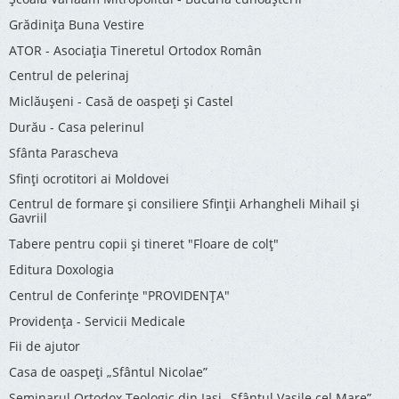
Grădinița Buna Vestire
ATOR - Asociaţia Tineretul Ortodox Român
Centrul de pelerinaj
Miclăușeni - Casă de oaspeţi şi Castel
Durău - Casa pelerinul
Sfânta Parascheva
Sfinți ocrotitori ai Moldovei
Centrul de formare și consiliere Sfinții Arhangheli Mihail și
Gavriil
Tabere pentru copii şi tineret "Floare de colţ"
Editura Doxologia
Centrul de Conferinţe "PROVIDENŢA"
Providenţa - Servicii Medicale
Fii de ajutor
Casa de oaspeți „Sfântul Nicolae”
Seminarul Ortodox Teologic din Iași „Sfântul Vasile cel Mare”