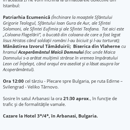
Istanbul:
Patriarhia Ecumenică
(Închinare la moaştele Sfântului
Grigorie Teologul, Sfântului Ioan Gura de Aur, ale Sfintei
Solomoni, ale Sfintei Eufimia și ale Sfintei Teofana. Tot aici este
„Coloana Flagelării”, o bucată din coloana de care a fost legat
Iisus Hristos când soldaţii români l-au biciuit şi l-au torturat);
Mănăstirea Izvorul Tămăduirii;
Biserica din Vlaherne
cu
hramul
Acoperământul Maicii Domnului
(loc unde Maica
Domnului s-a arătat mulţimii strânse în vremea împăratului
Leon cel Înţelept, când oraşul era asediat şi a lăsat asupra lor
Acoperământul).
Ora 12:00
cel târziu - Plecare spre Bulgaria, pe ruta Edirne –
Svilengrad - Veliko Târnovo.
Sosire în satul Arbanasi la ora
21:30 aprox
., în funcție de
trafic și de formalitățile vamale.
Cazare la Hotel 3*/4*, în Arbanasi, Bulgaria.