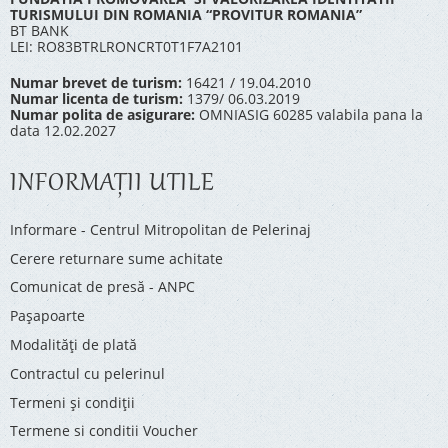
TURISMULUI DIN ROMANIA “PROVITUR ROMANIA”
BT BANK
LEI: RO83BTRLRONCRT0T1F7A2101
Numar brevet de turism:
16421 / 19.04.2010
Numar licenta de turism:
1379/ 06.03.2019
Numar polita de asigurare:
OMNIASIG 60285 valabila pana la
data 12.02.2027
INFORMAŢII UTILE
Informare - Centrul Mitropolitan de Pelerinaj
Cerere returnare sume achitate
Comunicat de presă - ANPC
Pașapoarte
Modalități de plată
Contractul cu pelerinul
Termeni și condiții
Termene si conditii Voucher