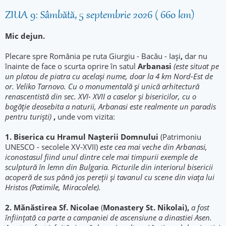
ZIUA 9: Sâmbătă, 5 septembrie 2026 ( 660 km)
Mic dejun.
Plecare spre România pe ruta Giurgiu - Bacău - Iași
,
dar nu
înainte de face o scurta oprire în satul
Arbanasi
(e
ste situat pe
un platou de piatra cu același nume, doar la 4 km Nord-Est de
or. Veliko Tarnovo. Cu o monumental
ă și unic
ă arhitectur
ă
renascentist
ă din sec. XVI- XVII a caselor și bisericilor, cu o
bogăție deosebita a naturii, Arbanasi este realmente un paradis
pentru turiști)
,
unde vom vizita:
1. Biserica cu Hramul Nașterii Domnului
(Patrimoniu
UNESCO - secolele XV-XVII)
este cea mai veche din Arbanasi,
iconostasul fiind unul dintre cele mai timpurii exemple de
sculptură în lemn din Bulgaria. Picturile din interiorul bisericii
acoperă de sus până jos pereții și tavanul cu scene din viața lui
Hristos (Patimile, Miracolele).
2. Mănăstirea Sf. Nicolae
(
Monastery St. Nikolai),
a fost
înființată ca parte a campaniei de ascensiune a dinastiei Asen.