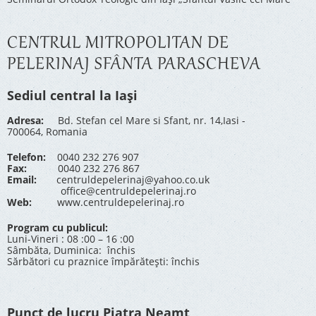
CENTRUL MITROPOLITAN DE
PELERINAJ SFÂNTA PARASCHEVA
Sediul central la Iași
Adresa:
Bd. Stefan cel Mare si Sfant, nr. 14,Iasi -
700064, Romania
Telefon:
0040 232 276 907
Fax:
0040 232 276 867
Email:
centruldepelerinaj@yahoo.co.uk
office@centruldepelerinaj.ro
Web:
www.centruldepelerinaj.ro
Program cu publicul:
Luni-Vineri : 08 :00 – 16 :00
Sâmbăta, Duminica: închis
Sărbători cu praznice împărătești: închis
Punct de lucru Piatra Neamț