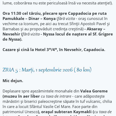
lume, coborârea nu este periculoasă însă va necesita atenție!).
Ora 11:30 cel târziu, plecare spre Cappadocia pe ruta
Pamukkale – Dinar – Konya
(
fără vizita
- oraş cunoscut în
vechime ca Iconium, pe aici au trecut Sfinţii Apostoli Pavel şi
Barnabas şi au propovăduit credinţa creştină)
- Aksaray –
Nevsehir (
fără vizita
- Nyssa locul de naştere al Sf. Grigore
de Nyssa).
Cazare şi cină la Hotel 3*/4*, în Nevsehir, Capadocia.
ZIUA 5 : Marți, 1 septembrie 2026 ( 80 km)
Mic dejun.
Deplasare spre aşezămintele monahale din
Valea Goreme
(muzeu în aer liber
cu taxa de intrare -
care adăposteşte
mănăstiri şi biserici paleocreştine săpate în tuf vulcanic, chilia
în care a locuit Sfântul Vasile Cel Mare. Face parte din
patrimoniul Unesco
), oraşul subteran Kaymakli (
cu taxa de