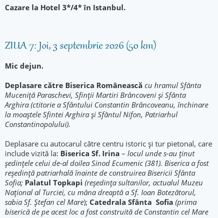
Cazare la Hotel 3*/4* în Istanbul.
ZIUA 7: Joi, 3 septembrie 2026 (50 km)
Mic dejun.
Deplasare către Biserica Românească
cu hramul Sfânta
Muceniţă Paraschevi, Sfinţii Martiri Brâncoveni şi Sfânta
Arghira (ctitorie a Sfântului Constantin Brâncoveanu, închinare
la moaştele Sfintei Arghira şi Sfântul Nifon, Patriarhul
Constantinopolului).
Deplasare cu autocarul către centru istoric și tur pietonal, care
include vizită la:
Biserica Sf. Irina
–
locul unde s-au ținut
ședințele celui de-al doilea Sinod Ecumenic (381). Biserica a fost
reședință patriarhală înainte de construirea Bisericii Sfânta
Sofia;
Palatul Topkapi
(reşedinţa sultanilor, actualul Muzeu
Naţional al Turciei, cu mâna dreaptă a Sf. Ioan Botezătorul,
sabia Sf. Ştefan cel Mare
);
Catedrala Sfânta Sofia
(prima
biserică de pe acest loc a fost construită de Constantin cel Mare