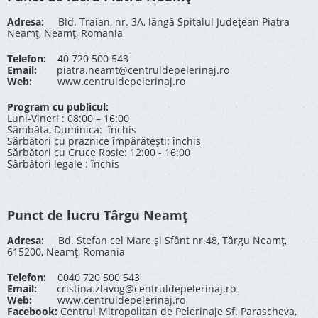
Adresa:
Bld. Traian, nr. 3A, lângă Spitalul Județean Piatra
Neamț, Neamț, Romania
Telefon:
40 720 500 543
Email:
piatra.neamt@centruldepelerinaj.ro
Web:
www.centruldepelerinaj.ro
Program cu publicul:
Luni-Vineri : 08:00 – 16:00
Sâmbăta, Duminica: închis
Sărbători cu praznice împărătești: închis
Sărbători cu Cruce Rosie: 12:00 - 16:00
Sărbători legale : închis
Punct de lucru Târgu Neamț
Adresa:
Bd. Stefan cel Mare și Sfânt nr.48, Târgu Neamț,
615200, Neamț, Romania
Telefon:
0040 720 500 543
Email:
cristina.zlavog@centruldepelerinaj.ro
Web:
www.centruldepelerinaj.ro
Facebook:
Centrul Mitropolitan de Pelerinaje Sf. Parascheva,