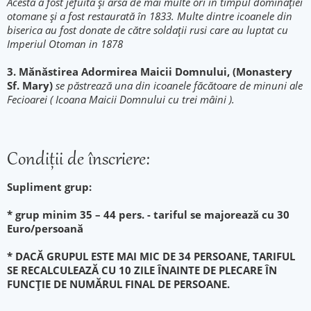
Acesta a fost jefuită și arsă de mai multe ori în timpul dominației
otomane și a fost restaurată în 1833. Multe dintre icoanele din
biserica au fost donate de către soldații rusi care au luptat cu
Imperiul Otoman in 1878
3. Mănăstirea Adormirea Maicii Domnului, (Monastery
Sf. Mary)
se păstrează una din icoanele făcătoare de minuni ale
Fecioarei ( Icoana Maicii Domnului cu trei mâini ).
Condiţii de înscriere:
Supliment grup:
* grup minim 35 – 44 pers. - tariful se majorează cu 30
Euro/persoană
* DACĂ GRUPUL ESTE MAI MIC DE 34 PERSOANE, TARIFUL
SE RECALCULEAZĂ CU 10 ZILE ÎNAINTE DE PLECARE ÎN
FUNCȚIE DE NUMĂRUL FINAL DE PERSOANE.