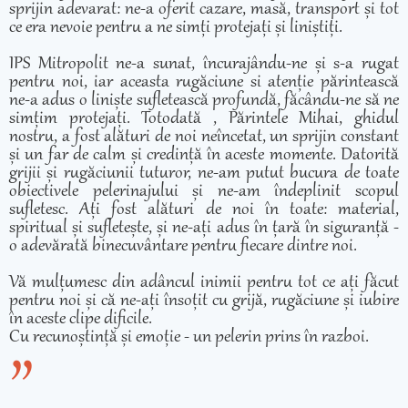
sprijin adevarat: ne-a oferit cazare, masă, transport și tot
ce era nevoie pentru a ne simți protejați și liniștiți.
IPS Mitropolit ne-a sunat, încurajându-ne și s-a rugat
pentru noi, iar aceasta rugăciune si atenție părintească
ne-a adus o liniște sufletească profundă, făcându-ne să ne
simțim protejați. Totodată , Părintele Mihai, ghidul
nostru, a fost alături de noi neîncetat, un sprijin constant
și un far de calm și credință în aceste momente. Datorită
grijii și rugăciunii tuturor, ne-am putut bucura de toate
obiectivele pelerinajului și ne-am îndeplinit scopul
sufletesc. Ați fost alături de noi în toate: material,
spiritual și sufletește, și ne-ați adus în țară în siguranță -
o adevărată binecuvântare pentru fiecare dintre noi.
Vă mulțumesc din adâncul inimii pentru tot ce ați făcut
pentru noi și că ne-ați însoțit cu grijă, rugăciune și iubire
în aceste clipe dificile.
Cu recunoștință și emoție - un pelerin prins în razboi.