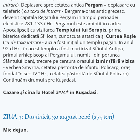
intrare
). Deplasare spre cetatea antica
Pergam –
deplasare cu
teleferic (
cu taxa de intrare -
Bergama-oraș antic grecesc,
devenit capitala Regatului Pergam în timpul perioadei
elenistice 281-133 î.Hr. Pergamul este amintit în cartea
Apocalipsei) cu vizitarea
Templului lui Serapis
, prima
biserică dedicată Sf. Ioan, cunoscută astăzi ca și
Curtea Roșie
(
cu de taxa intrare -
aici a fost iniţial un templu păgân. În anul
92 d.Hr., în acest templu a fost martirizat Sfântul Antipa,
primul arhiepiscop al Pergamului, numit din porunca
Sfântului Ioan), trecere pe centura orasului
Izmir (fără vizita
-
vechea Smyrna, cetatea păstorită de Sfântul Policarp, oraş
fondat în sec. IV î.Hr., cetatea păstorită de Sfântul Policarp).
Continuăm drumul spre Kuşadasi.
Cazare
și
cina la Hotel 3*/4* în Kuşadasi
.
ZIUA 3: Duminică, 30 august 2026 (275 km)
Mic dejun.