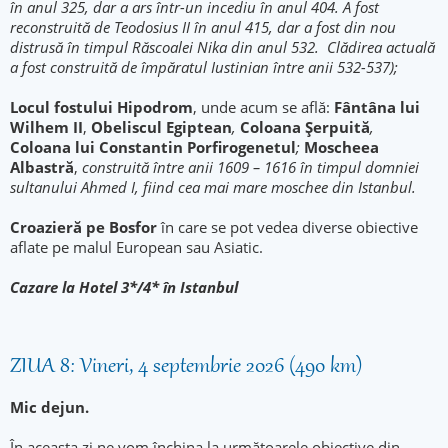
în anul 325, dar a ars într-un incediu în anul 404. A fost
reconstruită de Teodosius II în anul 415, dar a fost din nou
distrusă în timpul Răscoalei Nika din anul 532. Clădirea actuală
a fost construită de împăratul Iustinian între anii 532-537);
Locul fostului Hipodrom
, unde acum se află:
Fântâna lui
Wilhem II
,
Obeliscul
Egiptean
,
Coloana Şerpuită
,
Coloana lui Constantin Porfirogenetul
;
Moscheea
Albastră
,
construită între anii 1609 – 1616 în timpul domniei
sultanului Ahmed I, fiind cea mai mare moschee din Istanbul.
Croazieră pe Bosfor
în care se pot vedea diverse obiective
aflate pe malul European sau Asiatic.
Cazare la Hotel 3*/4* în Istanbul
ZIUA 8: Vineri, 4 septembrie 2026 (490 km)
Mic dejun.
În aceasta zi ne vom închina la următoarele obiective din