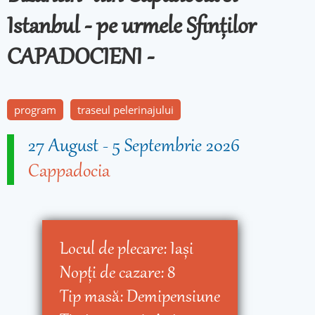
Istanbul - pe urmele Sfinților
CAPADOCIENI -
program
traseul pelerinajului
27 August
-
5 Septembrie 2026
Cappadocia
Locul de plecare:
Iaşi
Nopţi de cazare:
8
Tip masă:
Demipensiune