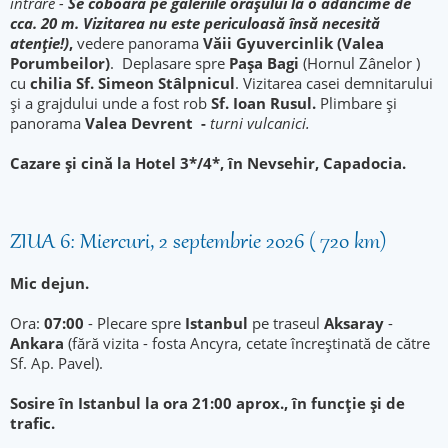
intrare -
Se coboară pe galeriile oraşului la o adâncime de
cca. 20 m. Vizitarea nu este periculoasă însă necesită
atenţie!)
,
vedere panorama
Văii Gyuvercinlik (Valea
Porumbeilor)
. Deplasare spre
Pașa Bagi
(Hornul Zânelor )
cu
chilia Sf. Simeon Stâlpnicul
. Vizitarea casei demnitarului
și a grajdului unde a fost rob
Sf. Ioan Rusul.
Plimbare și
panorama
Valea Devrent -
turni vulcanici.
Cazare şi cină la Hotel 3*/4*, în Nevsehir, Capadocia.
ZIUA 6: Miercuri, 2 septembrie 2026 ( 720 km)
Mic dejun.
Ora:
07:00
- Plecare spre
Istanbul
pe traseul
Aksaray
-
Ankara
(fără vizita - fosta Ancyra, cetate încreştinată de către
Sf. Ap. Pavel).
Sosire în Istanbul la ora 21:00 aprox., în funcție și de
trafic.