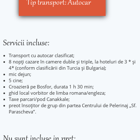
Tip transport:
Autocar
Servicii incluse:
Transport cu autocar clasificat;
8 nopţi cazare în camere duble și triple, la hoteluri de 3 * și
4* (conform clasificării din Turcia și Bulgaria);
mic dejun;
5 cine;
Croazieră pe Bosfor, durata 1 h 30 min;
ghid local vorbitor de limba romana/engleza;
Taxe parcari/pod Canakkale;
preot însoțitor de grup din partea Centrului de Pelerinaj „Sf.
Parascheva’’.
Nu sunt incluse in pret: