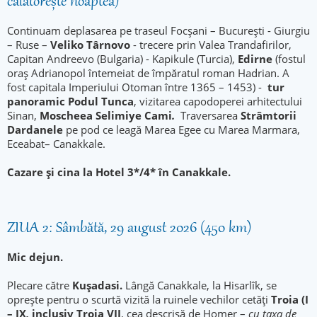
călătorește noaptea)
Continuam deplasarea pe traseul Focșani – București - Giurgiu
– Ruse –
Veliko Târnovo
- trecere prin Valea Trandafirilor,
Capitan Andreevo (Bulgaria) - Kapikule (Turcia),
Edirne
(fostul
oraș Adrianopol întemeiat de împăratul roman Hadrian. A
fost capitala Imperiului Otoman între 1365 – 1453) -
tur
panoramic Podul Tunca
, vizitarea capodoperei arhitectului
Sinan,
Moscheea Selimiye Cami
.
Traversarea
Strâmtorii
Dardanele
pe pod ce leagă Marea Egee cu Marea Marmara,
Eceabat– Canakkale.
Cazare și cina la Hotel 3*/4* în Canakkale.
ZIUA 2: Sâmbătă, 29 august 2026 (450 km)
Mic dejun.
Plecare către
Kuşadasi.
Lângă Canakkale, la Hisarlîk, se
oprește pentru o scurtă vizită la ruinele vechilor cetăți
Troia (I
– IX
,
inclusiv Troia VII
, cea descrisă de Homer –
cu taxa de