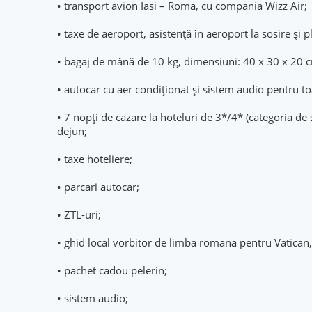
• transport avion Iasi – Roma, cu compania Wizz Air;
• taxe de aeroport, asistenţă în aeroport la sosire şi 
• bagaj de mână de 10 kg, dimensiuni: 40 x 30 x 20 c
• autocar cu aer condiționat și sistem audio pentru to
• 7 nopți de cazare la hoteluri de 3*/4* (categoria de s
dejun;
• taxe hoteliere;
• parcari autocar;
• ZTL-uri;
• ghid local vorbitor de limba romana pentru Vatican,
• pachet cadou pelerin;
• sistem audio;