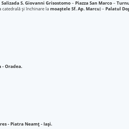
–
Salizada S. Giovanni Grisostomo
–
Piazza San Marco
–
Turnu
la catedrală și închinare la
moaștele Sf. Ap. Marcu
) –
Palatul Do
a - Oradea.
es - Piatra Neamț - Iași.