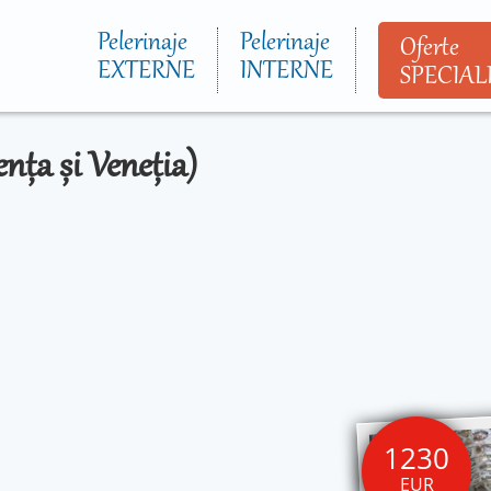
Mergi la
conţinutul
Pelerinaje
Pelerinaje
Oferte
principal
EXTERNE
INTERNE
SPECIAL
ența și Veneția)
1230
EUR