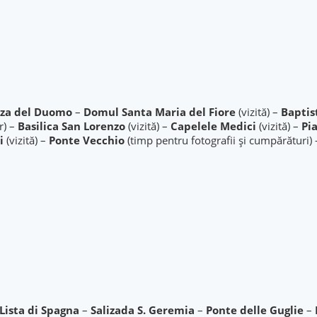
zza del Duomo
–
Domul Santa Maria del Fiore
(vizită) –
Baptis
r) –
Basilica San Lorenzo
(vizită) –
Capelele Medici
(vizită) –
Pia
i
(vizită) –
Ponte Vecchio
(timp pentru fotografii și cumpărături)
 Lista di Spagna
–
Salizada S. Geremia
–
Ponte delle Guglie
–