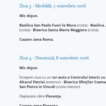
Ziua 3 - Sâmbătă, 7 noiembrie 2026
Mic dejun.
Basilica San Paolo Fuori le Mura
(vizita) -
Basilica
(vizita) -
Biserica Santa Maria Maggiore
(vizita).
Cazare: zona Roma.
Ziua 4 - Duminică, 8 noiembrie 2026
Mic dejun.
Începem ziua cu un t
ur-auto a Centrului Istoric c
Altarul Patriei
(exterior) -
Biserica Sfinților Cosm
San Pietro in Vincoli
(vizita interior).
Deplasare către
Florența
.
Cazare: zona Florența.