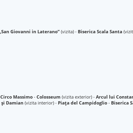
 „San Giovanni in Laterano”
(vizita) -
Biserica Scala Santa
(vizi
u Circo Massimo
-
Colosseum
(vizita exterior) -
Arcul lui Consta
a și Damian
(vizita interior) -
Piața del Campidoglio
-
Biserica 