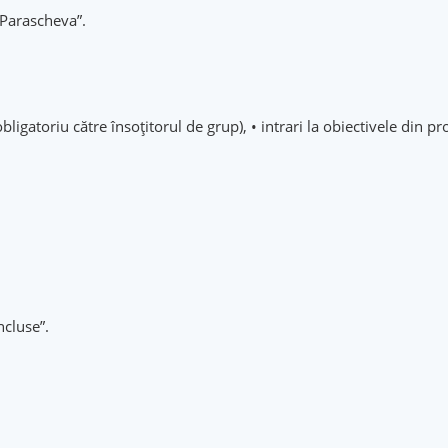
. Parascheva”.
obligatoriu către însoțitorul de grup), • intrari la obiectivele di
ncluse”.