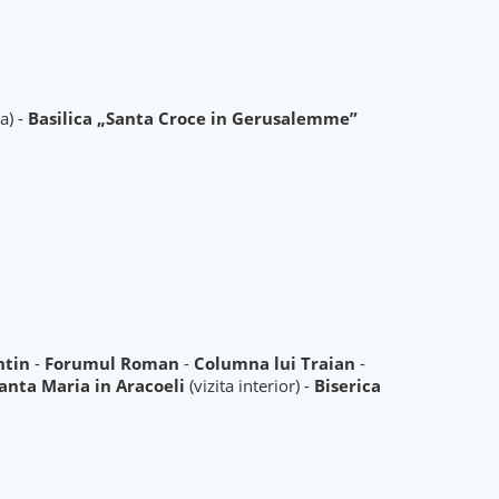
ta) -
Basilica „Santa Croce in Gerusalemme”
ntin
-
Forumul Roman
-
Columna lui Traian
-
Santa Maria in Aracoeli
(vizita interior) -
Biserica