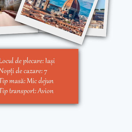
Locul de plecare:
Iaşi
Nopţi de cazare:
7
Tip masă:
Mic dejun
Tip transport:
Avion