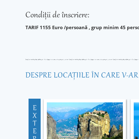
Condiţii de înscriere:
TARIF 1155 Euro /persoană , grup minim 45 pers
DESPRE LOCAŢIILE ÎN CARE V-A
E
X
T
E