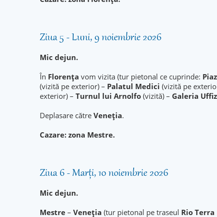
Ziua 5 - Luni, 9 noiembrie 2026
Mic dejun.
În
Florența
vom vizita (tur pietonal ce cuprinde:
Pia
(vizită pe exterior) –
Palatul Medici
(vizită pe exterio
exterior) –
Turnul lui Arnolfo
(vizită) –
Galeria Uffiz
Deplasare către
Veneția
.
Cazare: zona Mestre.
Ziua 6 - Marți, 10 noiembrie 2026
Mic dejun.
Mestre
–
Veneția
(tur pietonal pe traseul
Rio Terra