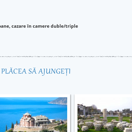
oane, cazare în camere duble/triple
R PLĂCEA SĂ AJUNGEŢI