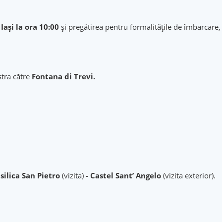
Iași la ora 10:00
și pregătirea pentru formalitățile de îmbarcare
stra către
Fontana di Trevi.
silica San Pietro
(vizita)
- Castel Sant’ Angelo
(vizita exterior).