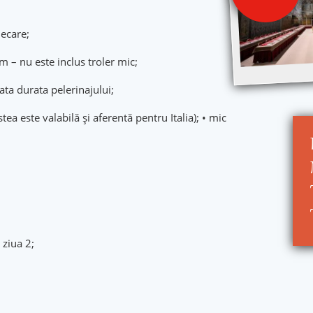
plecare;
m – nu este inclus troler mic;
ata durata pelerinajului;
tea este valabilă şi aferentă pentru Italia); • mic
 ziua 2;