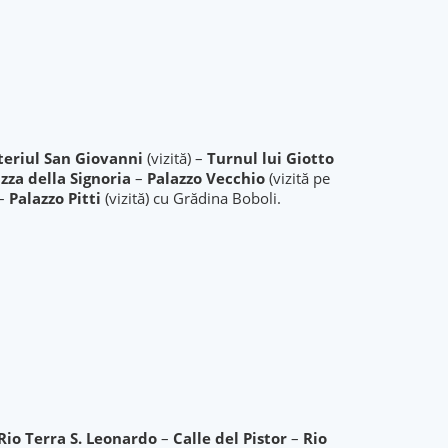
teriul San Giovanni
(vizită) –
Turnul lui Giotto
zza della Signoria
–
Palazzo Vecchio
(vizită pe
 –
Palazzo Pitti
(vizită) cu Grădina Boboli.
Rio Terra S. Leonardo
–
Calle del Pistor
–
Rio