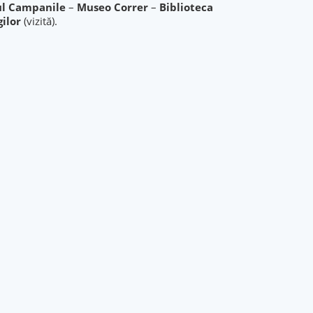
l Campanile
–
Museo Correr
–
Biblioteca
gilor
(vizită).