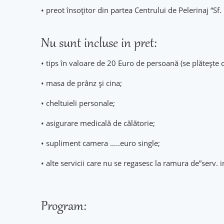
• preot însoțitor din partea Centrului de Pelerinaj “Sf
Nu sunt incluse in pret:
• tips în valoare de 20 Euro de persoană (se plătește 
• masa de prânz și cina;
• cheltuieli personale;
• asigurare medicală de călătorie;
• supliment camera …..euro single;
• alte servicii care nu se regasesc la ramura de”serv. i
Program: