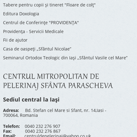
Tabere pentru copii şi tineret "Floare de colţ"
Editura Doxologia
Centrul de Conferinţe "PROVIDENŢA"
Providenţa - Servicii Medicale
Fii de ajutor
Casa de oaspeți „Sfântul Nicolae”
Seminarul Ortodox Teologic din Iași „Sfântul Vasile cel Mare”
CENTRUL MITROPOLITAN DE
PELERINAJ SFÂNTA PARASCHEVA
Sediul central la Iași
Adresa:
Bd. Stefan cel Mare si Sfant, nr. 14,Iasi -
700064, Romania
Telefon:
0040 232 276 907
Fax:
0040 232 276 867
Email:
centruldepelerinaj@yahoo.co.uk