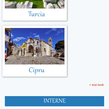
Turcia
Cipru
+ mai mult
INTERNE