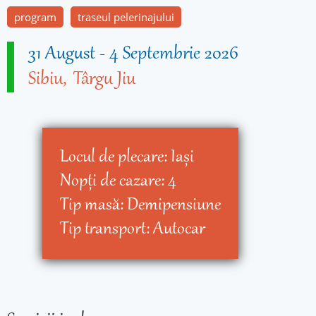
program
traseul pelerinajului
31 August
-
4 Septembrie 2026
Sibiu
Târgu Jiu
Locul de plecare:
Iaşi
Nopţi de cazare:
4
Tip masă:
Demipensiune
Tip transport:
Autocar