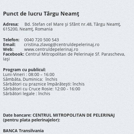
Punct de lucru Târgu Neamț
Adresa:
Bd. Stefan cel Mare și Sfânt nr.48, Târgu Neamț,
615200, Neamț, Romania
Telefon:
0040 720 500 543
Email:
cristina.zlavog@centruldepelerinaj.ro
Web:
www.centruldepelerinaj.ro
Facebook:
Centrul Mitropolitan de Pelerinaje Sf. Parascheva,
Iași
Program cu publicul:
Luni-Vineri : 08:00 – 16:00
Sâmbăta, Duminica: închis
Sărbători cu praznice împărătești: închis
Sărbători cu Cruce Rosie: 12:00 - 16:00
Sărbători legale : închis
Date bancare: CENTRUL MITROPOLITAN DE PELERINAJ
(pentru plata pelerinajelor):
BANCA Transilvania