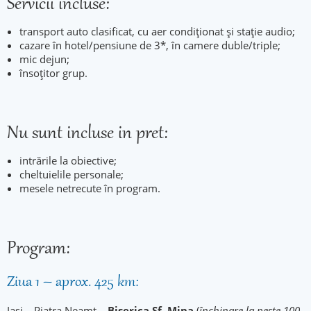
Servicii incluse:
transport auto clasificat, cu aer condiționat și stație audio;
cazare în hotel/pensiune de 3*, în camere duble/triple;
mic dejun;
însoțitor grup.
Nu sunt incluse in pret:
intrările la obiective;
cheltuielile personale;
mesele netrecute în program.
Program:
Ziua 1 – aprox. 425 km:
Iași – Piatra Neamț –
Biserica Sf. Mina
(
închinare la peste 100