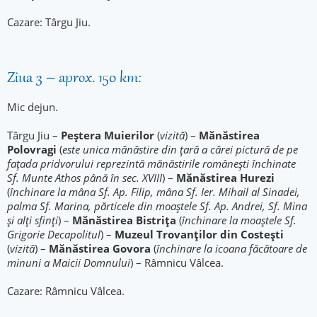
Cazare: Târgu Jiu.
Ziua 3 – aprox. 150 km:
Mic dejun.
Târgu Jiu –
Peștera Muierilor
(
vizită
) –
Mănăstirea
Polovragi
(
este unica mănăstire din țară a cărei pictură de pe
fațada pridvorului reprezintă mănăstirile românești închinate
Sf. Munte Athos până în sec.
XVIII
) –
Mănăstirea Hurezi
(
închinare la mâna Sf. Ap. Filip, mâna Sf. Ier. Mihail al Sinadei,
palma Sf. Marina, părticele din moaștele Sf. Ap. Andrei, Sf. Mina
și alți sfinți
) –
Mănăstirea Bistrița
(
închinare la
moaștele Sf.
Grigorie Decapolitul
) –
Muzeul Trovanților din Costești
(
vizită
) –
Mănăstirea Govora
(
închinare la icoana făcătoare de
minuni a Maicii Domnului
) – Râmnicu Vâlcea.
Cazare: Râmnicu Vâlcea.