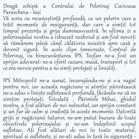
Dragă echipă a Centrului de Pelerinaj Cuvioasa
Parascheva - Iași
Vă scriu cu recunoștință profundă, ca un pelerin care a
trăit momente de nesiguranță, dar care a simțit tot
timpul prezența și grija dumneavoastră. În ultima zi a
pelerinajului nostru a izbucnit razboiul și am fost nevoiți
să rămânem până când călătoria noastră spre casă a
devenit sigură. În acele clipe tensionate, Centrul de
Pelerinaj, cu binecuvântarea IPS. Teofan ne-a fost un
sprijin adevarat: ne-a oferit cazare, masă, transport și tot
ce era nevoie pentru a ne simți protejați și liniștiți.
IPS Mitropolit ne-a sunat, încurajându-ne și s-a rugat
pentru noi, iar aceasta rugăciune si atenție părintească
ne-a adus o liniște sufletească profundă, făcându-ne să ne
simțim protejați. Totodată , Părintele Mihai, ghidul
nostru, a fost alături de noi neîncetat, un sprijin constant
și un far de calm și credință în aceste momente. Datorită
grijii și rugăciunii tuturor, ne-am putut bucura de toate
obiectivele pelerinajului și ne-am îndeplinit scopul
sufletesc. Ați fost alături de noi în toate: material,
spiritual și sufletește, și ne-ați adus în țară în siguranță -