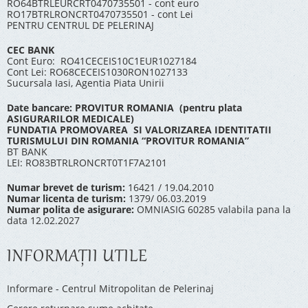
RO64BTRLEURCRT0470735501 - cont euro
RO17BTRLRONCRT0470735501 - cont Lei
PENTRU CENTRUL DE PELERINAJ
CEC BANK
Cont Euro: RO41CECEIS10C1EUR1027184
Cont Lei: RO68CECEIS1030RON1027133
Sucursala Iasi, Agentia Piata Unirii
Date bancare: PROVITUR ROMANIA (pentru plata
ASIGURARILOR MEDICALE)
FUNDATIA PROMOVAREA SI VALORIZAREA IDENTITATII
TURISMULUI DIN ROMANIA “PROVITUR ROMANIA”
BT BANK
LEI: RO83BTRLRONCRT0T1F7A2101
Numar brevet de turism:
16421 / 19.04.2010
Numar licenta de turism:
1379/ 06.03.2019
Numar polita de asigurare:
OMNIASIG 60285 valabila pana la
data 12.02.2027
INFORMAŢII UTILE
Informare - Centrul Mitropolitan de Pelerinaj