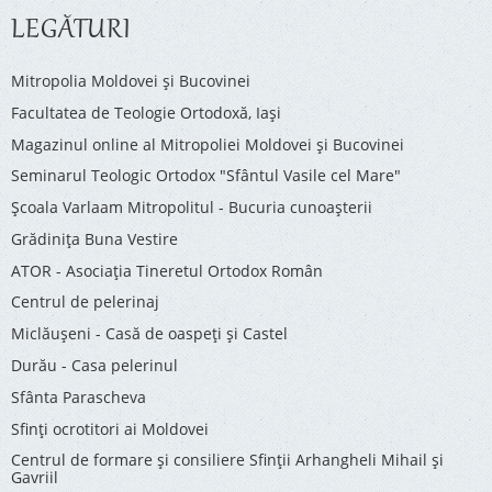
LEGĂTURI
Mitropolia Moldovei și Bucovinei
Facultatea de Teologie Ortodoxă, Iaşi
Magazinul online al Mitropoliei Moldovei și Bucovinei
Seminarul Teologic Ortodox "Sfântul Vasile cel Mare"
Şcoala Varlaam Mitropolitul - Bucuria cunoaşterii
Grădinița Buna Vestire
ATOR - Asociaţia Tineretul Ortodox Român
Centrul de pelerinaj
Miclăușeni - Casă de oaspeţi şi Castel
Durău - Casa pelerinul
Sfânta Parascheva
Sfinți ocrotitori ai Moldovei
Centrul de formare și consiliere Sfinții Arhangheli Mihail și
Gavriil