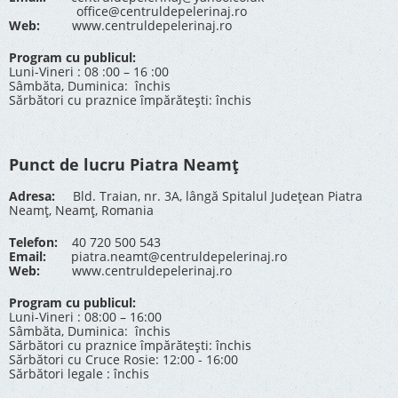
office@centruldepelerinaj.ro
Web:
www.centruldepelerinaj.ro
Program cu publicul:
Luni-Vineri : 08 :00 – 16 :00
Sâmbăta, Duminica: închis
Sărbători cu praznice împărătești: închis
Punct de lucru Piatra Neamț
Adresa:
Bld. Traian, nr. 3A, lângă Spitalul Județean Piatra
Neamț, Neamț, Romania
Telefon:
40 720 500 543
Email:
piatra.neamt@centruldepelerinaj.ro
Web:
www.centruldepelerinaj.ro
Program cu publicul:
Luni-Vineri : 08:00 – 16:00
Sâmbăta, Duminica: închis
Sărbători cu praznice împărătești: închis
Sărbători cu Cruce Rosie: 12:00 - 16:00
Sărbători legale : închis