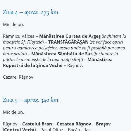
Ziua 4 – aprox. 275 km:
Mic dejun.
Râmnicu Vâlcea –
Mănăstirea Curtea de Argeș
(
închinare la
moaștele Sf. Filofteia
) –
TRANSFĂGĂRĂȘAN
(
se vor face opriri
pentru admirarea peisajelor, acolo unde va fi posibilă parcarea
autocarului
) –
Mănăstirea Sâmbăta de Sus
(
închinare la
părticele de moaște de la mai mulți sfinți
) –
Mănăstirea
Rupestră de la Șinca Veche
– Râșnov.
Cazare: Râșnov.
Ziua 5 – aprox. 340 km:
Mic dejun.
Râșnov –
Castelul Bran
–
Cetatea Râșnov
–
Brașov
(
Centrul Vechi
) – Pasul Oituz – Bacău – Iași.