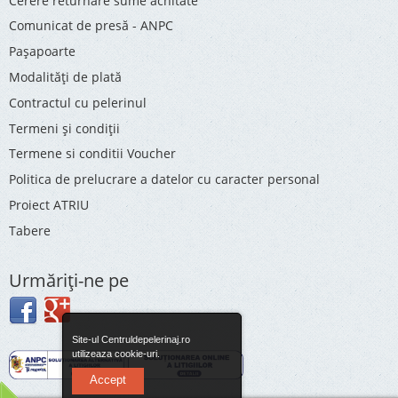
Cerere returnare sume achitate
Comunicat de presă - ANPC
Pașapoarte
Modalități de plată
Contractul cu pelerinul
Termeni și condiții
Termene si conditii Voucher
Politica de prelucrare a datelor cu caracter personal
Proiect ATRIU
Tabere
Urmăriţi-ne pe
Site-ul Centruldepelerinaj.ro
utilizeaza cookie-uri.
Accept