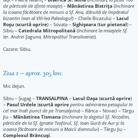
de părticele de sfinte moaște
) –
Mănăstirea Bistrița
(
închinare
la icoana făcătoare de minuni a Sf. Ana, dăruită de împăratul
bizantin Ioan al VIII-lea Paleologul
) – Cheile Bicazului –
Lacul
Roșu
(
scurtă oprire
) – Sovata –
Sighișoara
(
tur pietonal
) –
Sibiu –
Catedrala Mitropolitană
(
închinare la moaștele Sf.
Ier. Andrei Șaguna, Mitropolitul Transilvaniei
)
.
Cazare: Sibiu.
Ziua 2 – aprox. 305 km:
Mic dejun.
Sibiu – Șugag –
TRANSALPINA
–
Lacul Oașa
(
scurtă oprire
)
–
Pasul Urdele
(
scurtă oprire
pentru admirarea peisajului în
cel mai înalt punct de pe Transalpina
) – Rânca – Novaci – Târgu
Jiu –
Mănăstirea Tismana
(
închinare la degetul Sf. Nicodim,
părticele de la Sf. Ignatie Teoforul, Sf. Ioan Gură de Aur și la
icoana făcătoare de minuni a Maicii domnului
) – Târgu Jiu –
Complexul Brâncuși
.