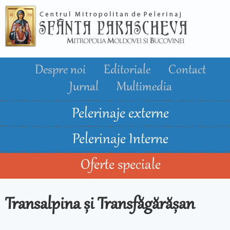
Mergi la
conţinutul
principal
Despre noi
Editoriale
Contact
Jurnal
Multimedia
Pelerinaje externe
Pelerinaje Interne
Oferte speciale
Transalpina și Transfăgărășan