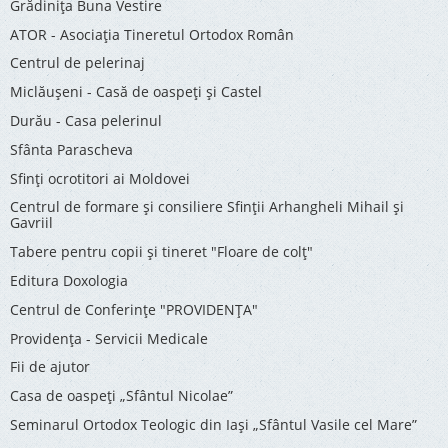
Grădinița Buna Vestire
ATOR - Asociaţia Tineretul Ortodox Român
Centrul de pelerinaj
Miclăușeni - Casă de oaspeţi şi Castel
Durău - Casa pelerinul
Sfânta Parascheva
Sfinți ocrotitori ai Moldovei
Centrul de formare și consiliere Sfinții Arhangheli Mihail și
Gavriil
Tabere pentru copii şi tineret "Floare de colţ"
Editura Doxologia
Centrul de Conferinţe "PROVIDENŢA"
Providenţa - Servicii Medicale
Fii de ajutor
Casa de oaspeți „Sfântul Nicolae”
Seminarul Ortodox Teologic din Iași „Sfântul Vasile cel Mare”