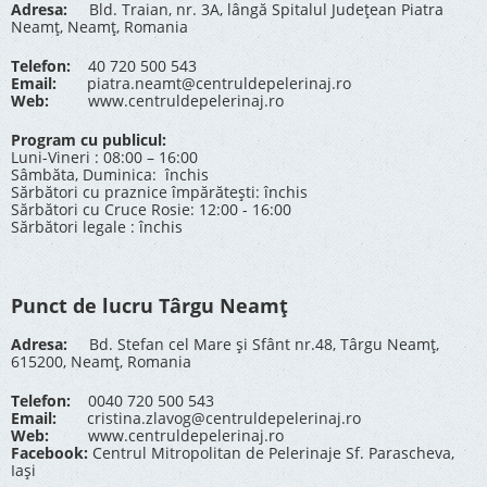
Adresa:
Bld. Traian, nr. 3A, lângă Spitalul Județean Piatra
Neamț, Neamț, Romania
Telefon:
40 720 500 543
Email:
piatra.neamt@centruldepelerinaj.ro
Web:
www.centruldepelerinaj.ro
Program cu publicul:
Luni-Vineri : 08:00 – 16:00
Sâmbăta, Duminica: închis
Sărbători cu praznice împărătești: închis
Sărbători cu Cruce Rosie: 12:00 - 16:00
Sărbători legale : închis
Punct de lucru Târgu Neamț
Adresa:
Bd. Stefan cel Mare și Sfânt nr.48, Târgu Neamț,
615200, Neamț, Romania
Telefon:
0040 720 500 543
Email:
cristina.zlavog@centruldepelerinaj.ro
Web:
www.centruldepelerinaj.ro
Facebook:
Centrul Mitropolitan de Pelerinaje Sf. Parascheva,
Iași