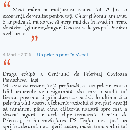
Sărut mâna și mulțumim pentru tot. A fost o
experiență de neuitat pentru toți. Chiar și bonus am avut.
S-ar putea să-mi doresc să merg mai des în Israel în vreme
de război (glumesc,desigur).Oricum de la grupul Dorohoi
aveți un 10+.
4 Martie 2026
Un pelerin prins în război
Dragă echipă a Centrului de Pelerinaj Cuvioasa
Parascheva - Iași
Vă scriu cu recunoștință profundă, ca un pelerin care a
trăit momente de nesiguranță, dar care a simțit tot
timpul prezența și grija dumneavoastră. În ultima zi a
pelerinajului nostru a izbucnit razboiul și am fost nevoiți
să rămânem până când călătoria noastră spre casă a
devenit sigură. În acele clipe tensionate, Centrul de
Pelerinaj, cu binecuvântarea IPS. Teofan ne-a fost un
sprijin adevarat: ne-a oferit cazare, masă, transport și tot