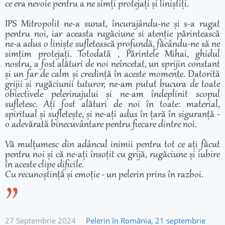
ce era nevoie pentru a ne simți protejați și liniștiți.
IPS Mitropolit ne-a sunat, încurajându-ne și s-a rugat
pentru noi, iar aceasta rugăciune si atenție părintească
ne-a adus o liniște sufletească profundă, făcându-ne să ne
simțim protejați. Totodată , Părintele Mihai, ghidul
nostru, a fost alături de noi neîncetat, un sprijin constant
și un far de calm și credință în aceste momente. Datorită
grijii și rugăciunii tuturor, ne-am putut bucura de toate
obiectivele pelerinajului și ne-am îndeplinit scopul
sufletesc. Ați fost alături de noi în toate: material,
spiritual și sufletește, și ne-ați adus în țară în siguranță -
o adevărată binecuvântare pentru fiecare dintre noi.
Vă mulțumesc din adâncul inimii pentru tot ce ați făcut
pentru noi și că ne-ați însoțit cu grijă, rugăciune și iubire
în aceste clipe dificile.
Cu recunoștință și emoție - un pelerin prins în razboi.
27 Septembrie 2024
Pelerin în România, 21 septembrie