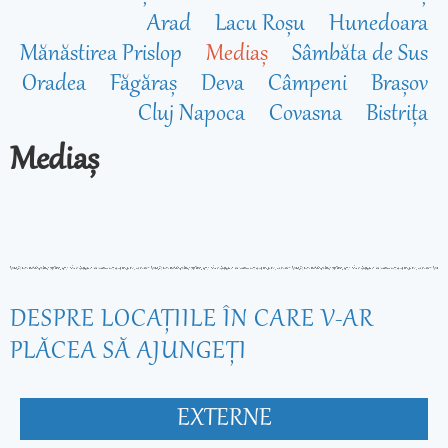
Arad
Lacu Roșu
Hunedoara
Mănăstirea Prislop
Mediaș
Sâmbăta de Sus
Oradea
Făgăraș
Deva
Câmpeni
Brașov
Cluj Napoca
Covasna
Bistrița
Mediaș
DESPRE LOCAŢIILE ÎN CARE V-AR
PLĂCEA SĂ AJUNGEŢI
EXTERNE