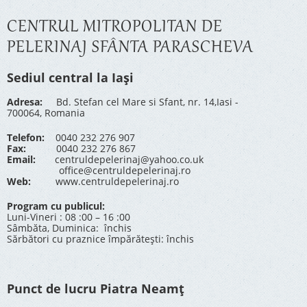
CENTRUL MITROPOLITAN DE
PELERINAJ SFÂNTA PARASCHEVA
Sediul central la Iași
Adresa:
Bd. Stefan cel Mare si Sfant, nr. 14,Iasi -
700064, Romania
Telefon:
0040 232 276 907
Fax:
0040 232 276 867
Email:
centruldepelerinaj@yahoo.co.uk
office@centruldepelerinaj.ro
Web:
www.centruldepelerinaj.ro
Program cu publicul:
Luni-Vineri : 08 :00 – 16 :00
Sâmbăta, Duminica: închis
Sărbători cu praznice împărătești: închis
Punct de lucru Piatra Neamț