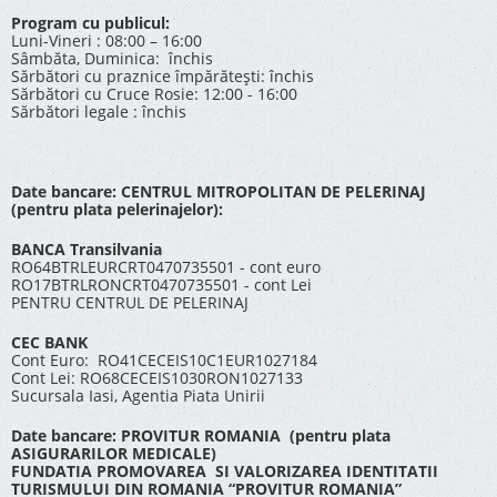
Program cu publicul:
Luni-Vineri : 08:00 – 16:00
Sâmbăta, Duminica: închis
Sărbători cu praznice împărătești: închis
Sărbători cu Cruce Rosie: 12:00 - 16:00
Sărbători legale : închis
Date bancare: CENTRUL MITROPOLITAN DE PELERINAJ
(pentru plata pelerinajelor):
BANCA Transilvania
RO64BTRLEURCRT0470735501 - cont euro
RO17BTRLRONCRT0470735501 - cont Lei
PENTRU CENTRUL DE PELERINAJ
CEC BANK
Cont Euro: RO41CECEIS10C1EUR1027184
Cont Lei: RO68CECEIS1030RON1027133
Sucursala Iasi, Agentia Piata Unirii
Date bancare: PROVITUR ROMANIA (pentru plata
ASIGURARILOR MEDICALE)
FUNDATIA PROMOVAREA SI VALORIZAREA IDENTITATII
TURISMULUI DIN ROMANIA “PROVITUR ROMANIA”