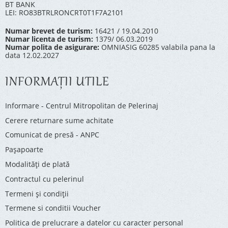
BT BANK
LEI: RO83BTRLRONCRT0T1F7A2101
Numar brevet de turism:
16421 / 19.04.2010
Numar licenta de turism:
1379/ 06.03.2019
Numar polita de asigurare:
OMNIASIG 60285 valabila pana la
data 12.02.2027
INFORMAŢII UTILE
Informare - Centrul Mitropolitan de Pelerinaj
Cerere returnare sume achitate
Comunicat de presă - ANPC
Pașapoarte
Modalități de plată
Contractul cu pelerinul
Termeni și condiții
Termene si conditii Voucher
Politica de prelucrare a datelor cu caracter personal