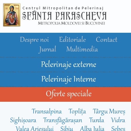
Mergi la
conţinutul
principal
Despre noi
Editoriale
Contact
Jurnal
Multimedia
Pelerinaje externe
Pelerinaje Interne
Oferte speciale
Transalpina
Toplița
Târgu Mureș
Sighișoara
Transfăgărașan
Turda
Vidra
Valea Arieșului
Sibiu
Alba Iulia
Sebeș