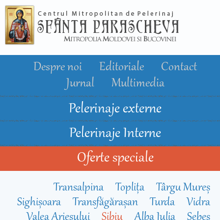
Mergi la
conţinutul
principal
Despre noi
Editoriale
Contact
Jurnal
Multimedia
Pelerinaje externe
Pelerinaje Interne
Oferte speciale
Transalpina
Toplița
Târgu Mureș
Sighișoara
Transfăgărașan
Turda
Vidra
Valea Arieșului
Sibiu
Alba Iulia
Sebeș