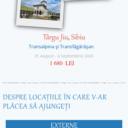
Târgu Jiu
,
Sibiu
Transalpina și Transfăgărășan
31 August
-
4 Septembrie 2026
1 680
LEI
DESPRE LOCAŢIILE ÎN CARE V-AR
PLĂCEA SĂ AJUNGEŢI
EXTERNE