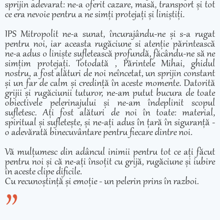
sprijin adevarat: ne-a oferit cazare, masă, transport și tot
ce era nevoie pentru a ne simți protejați și liniștiți.
IPS Mitropolit ne-a sunat, încurajându-ne și s-a rugat
pentru noi, iar aceasta rugăciune si atenție părintească
ne-a adus o liniște sufletească profundă, făcându-ne să ne
simțim protejați. Totodată , Părintele Mihai, ghidul
nostru, a fost alături de noi neîncetat, un sprijin constant
și un far de calm și credință în aceste momente. Datorită
grijii și rugăciunii tuturor, ne-am putut bucura de toate
obiectivele pelerinajului și ne-am îndeplinit scopul
sufletesc. Ați fost alături de noi în toate: material,
spiritual și sufletește, și ne-ați adus în țară în siguranță -
o adevărată binecuvântare pentru fiecare dintre noi.
Vă mulțumesc din adâncul inimii pentru tot ce ați făcut
pentru noi și că ne-ați însoțit cu grijă, rugăciune și iubire
în aceste clipe dificile.
Cu recunoștință și emoție - un pelerin prins în razboi.