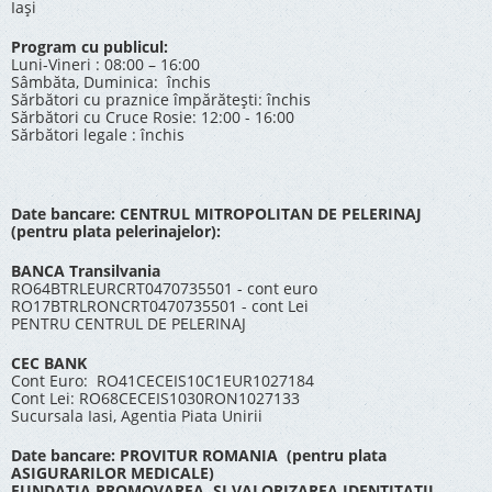
Iași
Program cu publicul:
Luni-Vineri : 08:00 – 16:00
Sâmbăta, Duminica: închis
Sărbători cu praznice împărătești: închis
Sărbători cu Cruce Rosie: 12:00 - 16:00
Sărbători legale : închis
Date bancare: CENTRUL MITROPOLITAN DE PELERINAJ
(pentru plata pelerinajelor):
BANCA Transilvania
RO64BTRLEURCRT0470735501 - cont euro
RO17BTRLRONCRT0470735501 - cont Lei
PENTRU CENTRUL DE PELERINAJ
CEC BANK
Cont Euro: RO41CECEIS10C1EUR1027184
Cont Lei: RO68CECEIS1030RON1027133
Sucursala Iasi, Agentia Piata Unirii
Date bancare: PROVITUR ROMANIA (pentru plata
ASIGURARILOR MEDICALE)
FUNDATIA PROMOVAREA SI VALORIZAREA IDENTITATII