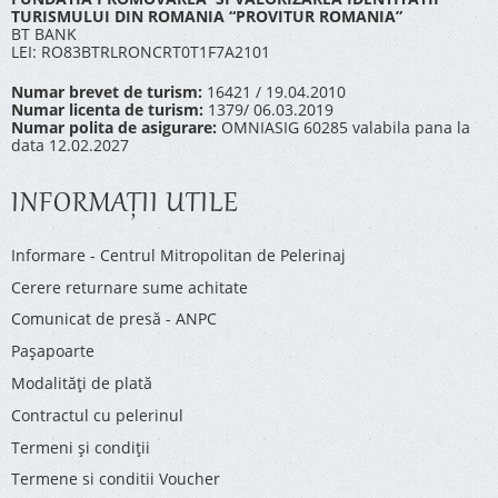
TURISMULUI DIN ROMANIA “PROVITUR ROMANIA”
BT BANK
LEI: RO83BTRLRONCRT0T1F7A2101
Numar brevet de turism:
16421 / 19.04.2010
Numar licenta de turism:
1379/ 06.03.2019
Numar polita de asigurare:
OMNIASIG 60285 valabila pana la
data 12.02.2027
INFORMAŢII UTILE
Informare - Centrul Mitropolitan de Pelerinaj
Cerere returnare sume achitate
Comunicat de presă - ANPC
Pașapoarte
Modalități de plată
Contractul cu pelerinul
Termeni și condiții
Termene si conditii Voucher