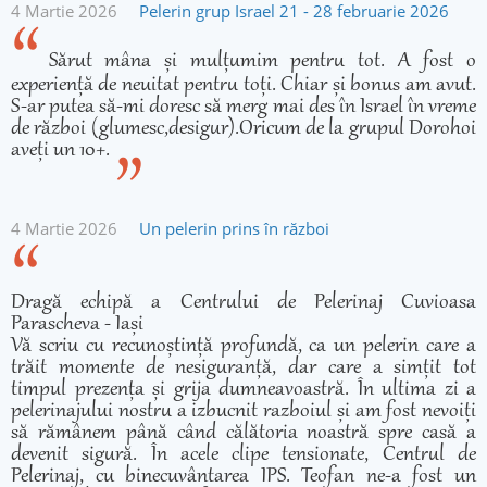
4 Martie 2026
Pelerin grup Israel 21 - 28 februarie 2026
Sărut mâna și mulțumim pentru tot. A fost o
experiență de neuitat pentru toți. Chiar și bonus am avut.
S-ar putea să-mi doresc să merg mai des în Israel în vreme
de război (glumesc,desigur).Oricum de la grupul Dorohoi
aveți un 10+.
4 Martie 2026
Un pelerin prins în război
Dragă echipă a Centrului de Pelerinaj Cuvioasa
Parascheva - Iași
Vă scriu cu recunoștință profundă, ca un pelerin care a
trăit momente de nesiguranță, dar care a simțit tot
timpul prezența și grija dumneavoastră. În ultima zi a
pelerinajului nostru a izbucnit razboiul și am fost nevoiți
să rămânem până când călătoria noastră spre casă a
devenit sigură. În acele clipe tensionate, Centrul de
Pelerinaj, cu binecuvântarea IPS. Teofan ne-a fost un