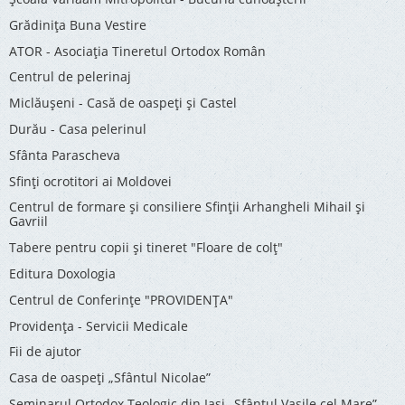
Grădinița Buna Vestire
ATOR - Asociaţia Tineretul Ortodox Român
Centrul de pelerinaj
Miclăușeni - Casă de oaspeţi şi Castel
Durău - Casa pelerinul
Sfânta Parascheva
Sfinți ocrotitori ai Moldovei
Centrul de formare și consiliere Sfinții Arhangheli Mihail și
Gavriil
Tabere pentru copii şi tineret "Floare de colţ"
Editura Doxologia
Centrul de Conferinţe "PROVIDENŢA"
Providenţa - Servicii Medicale
Fii de ajutor
Casa de oaspeți „Sfântul Nicolae”
Seminarul Ortodox Teologic din Iași „Sfântul Vasile cel Mare”