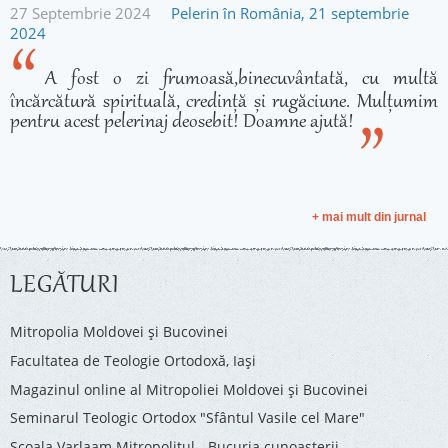
27 Septembrie 2024
Pelerin în România, 21 septembrie
2024
A fost o zi frumoasă,binecuvântată, cu multă
încărcătură spirituală, credință și rugăciune. Mulțumim
pentru acest pelerinaj deosebit! Doamne ajută!
+ mai mult din jurnal
LEGĂTURI
Mitropolia Moldovei și Bucovinei
Facultatea de Teologie Ortodoxă, Iaşi
Magazinul online al Mitropoliei Moldovei și Bucovinei
Seminarul Teologic Ortodox "Sfântul Vasile cel Mare"
Şcoala Varlaam Mitropolitul - Bucuria cunoaşterii