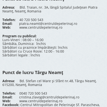
Adresa:
Bld. Traian, nr. 3A, lângă Spitalul Județean Piatra
Neamț, Neamț, Romania
Telefon:
40 720 500 543
Email:
piatra.neamt@centruldepelerinaj.ro
Web:
www.centruldepelerinaj.ro
Program cu publicul:
Luni-Vineri : 08:00 – 16:00
Sâmbăta, Duminica: închis
Sărbători cu praznice împărătești: închis
Sărbători cu Cruce Rosie: 12:00 - 16:00
Sărbători legale : închis
Punct de lucru Târgu Neamț
Adresa:
Bd. Stefan cel Mare și Sfânt nr.48, Târgu Neamț,
615200, Neamț, Romania
Telefon:
0040 720 500 543
Email:
cristina.zlavog@centruldepelerinaj.ro
Web:
www.centruldepelerinaj.ro
Facebook:
Centrul Mitropolitan de Pelerinaje Sf. Parascheva,