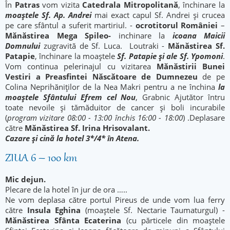
În
Patras
vom vizita
Catedrala Mitropolitană
, închinare la
moaştele Sf. Ap. Andrei
mai exact capul Sf. Andrei şi crucea
pe care sfântul a suferit martiriul. -
ocrotitorul României
–
Mănăstirea Mega Spileo
-
inchinare la
icoana Maicii
Domnului
zugravită de Sf. Luca. Loutraki -
Mănăstirea Sf.
Patapie
, închinare la moaștele
Sf. Patapie şi ale Sf. Ypomoni
.
Vom continua pelerinajul cu vizitarea
Mănăstirii Bunei
Vestiri a Preasfintei Născătoare de Dumnezeu
de pe
Colina Neprihăniților de la Nea Makri pentru a ne închina
la
moaștele Sfântului Efrem cel Nou
, Grabnic Ajutător întru
toate nevoile şi tămăduitor de cancer şi boli incurabile
(
program vizitare 08:00 - 13:00 închis 16:00 - 18:00
) .Deplasare
către
Mănăstirea Sf. Irina Hrisovalant.
Cazare și cină la hotel 3*/4* în Atena.
ZIUA 6 – 100 km
Mic dejun.
Plecare de la hotel în jur de ora …..
Ne vom deplasa către portul Pireus de unde vom lua ferry
către
Insula Eghina
(moaştele Sf. Nectarie Taumaturgul) -
Mănăstirea Sfânta Ecaterina
(cu părticele din moaștele