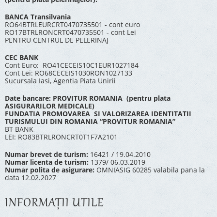
BANCA Transilvania
RO64BTRLEURCRT0470735501 - cont euro
RO17BTRLRONCRT0470735501 - cont Lei
PENTRU CENTRUL DE PELERINAJ
CEC BANK
Cont Euro: RO41CECEIS10C1EUR1027184
Cont Lei: RO68CECEIS1030RON1027133
Sucursala Iasi, Agentia Piata Unirii
Date bancare: PROVITUR ROMANIA (pentru plata
ASIGURARILOR MEDICALE)
FUNDATIA PROMOVAREA SI VALORIZAREA IDENTITATII
TURISMULUI DIN ROMANIA “PROVITUR ROMANIA”
BT BANK
LEI: RO83BTRLRONCRT0T1F7A2101
Numar brevet de turism:
16421 / 19.04.2010
Numar licenta de turism:
1379/ 06.03.2019
Numar polita de asigurare:
OMNIASIG 60285 valabila pana la
data 12.02.2027
INFORMAŢII UTILE