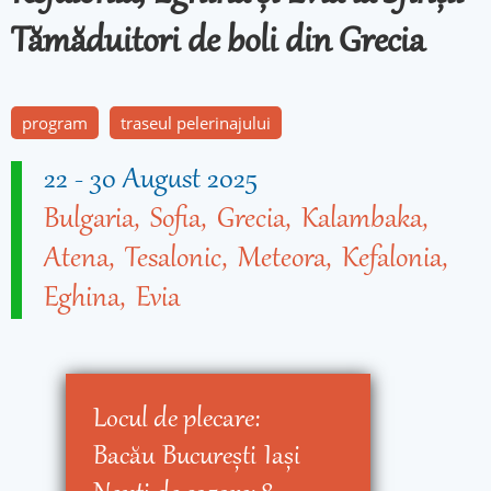
Tămăduitori de boli din Grecia
program
traseul pelerinajului
22
-
30 August 2025
Bulgaria
Sofia
Grecia
Kalambaka
Atena
Tesalonic
Meteora
Kefalonia
Eghina
Evia
Locul de plecare:
Bacău
Bucureşti
Iaşi