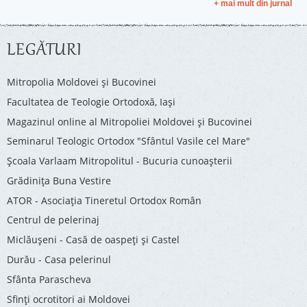
+ mai mult din jurnal
LEGĂTURI
Mitropolia Moldovei și Bucovinei
Facultatea de Teologie Ortodoxă, Iaşi
Magazinul online al Mitropoliei Moldovei și Bucovinei
Seminarul Teologic Ortodox "Sfântul Vasile cel Mare"
Şcoala Varlaam Mitropolitul - Bucuria cunoaşterii
Grădinița Buna Vestire
ATOR - Asociaţia Tineretul Ortodox Român
Centrul de pelerinaj
Miclăușeni - Casă de oaspeţi şi Castel
Durău - Casa pelerinul
Sfânta Parascheva
Sfinți ocrotitori ai Moldovei