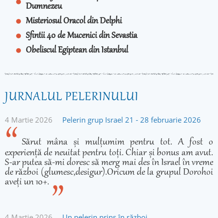
Dumnezeu
Misteriosul Oracol din Delphi
Sfintii 40 de Mucenici din Sevastia
Obeliscul Egiptean din Istanbul
JURNALUL PELERINULUI
4 Martie 2026
Pelerin grup Israel 21 - 28 februarie 2026
Sărut mâna și mulțumim pentru tot. A fost o
experiență de neuitat pentru toți. Chiar și bonus am avut.
S-ar putea să-mi doresc să merg mai des în Israel în vreme
de război (glumesc,desigur).Oricum de la grupul Dorohoi
aveți un 10+.
4 Martie 2026
Un pelerin prins în război