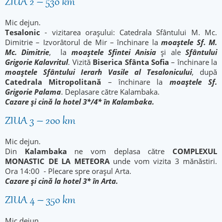
ZIUA 2 – 530 km
Mic dejun.
Tesalonic
- vizitarea orașului: Catedrala Sfântului M. Mc.
Dimitrie – Izvorâtorul de Mir – închinare la
moaștele Sf. M.
Mc. Dimitrie
, la
moaștele Sfintei Anisia
și ale
Sfântului
Grigorie Kalavritul
. Vizită
Biserica Sfânta Sofia
– închinare la
moaștele Sfântului Ierarh Vasile al Tesalonicului
, după
Catedrala Mitropolitană
– închinare la
moaștele Sf.
Grigorie Palama
. Deplasare către Kalambaka.
Cazare și cină la hotel 3*/4* în Kalambaka.
ZIUA 3 – 200 km
Mic dejun.
Din
Kalambaka
ne vom deplasa către
COMPLEXUL
MONASTIC DE LA METEORA
unde vom vizita 3 mănăstiri.
Ora 14:00 - Plecare spre orașul Arta.
Cazare și cină la hotel 3* în Arta.
ZIUA 4 – 350 km
Mic dejun .