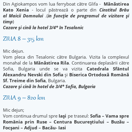
Din Agiokampos vom lua ferryboat către Glifa -
Mănăstirea
Kato Xenia
- locul păstrează o parte din
Cinstitul Brâu
al Maicii Domnului
.(
in funcție de programul de vizitare și
timp
)
Cazare și cină la hotel 3/4* în Tesalonic
ZIUA 8 – 315 km
Mic dejun.
Vom pleca din Tesalonic către Bulgaria. Vizita la complexul
monahal de la
Mănăstirea Rila
. Continuarea deplasării către
Sofia, Bulgaria unde se va vizita
Catedrala Sfântul
Alexandru Nevski din Sofia
și
Biserica Ortodoxă Română
Sf. Treime din Sofia
, Bulgaria.
Cazare și cină în hotel de 3/4* Sofia, Bulgaria
ZIUA 9 – 820 km
Mic dejun;
Vom continua drumul spre
Iași
pe traseul:
Sofia – Vama spre
România prin Ruse – Centura Bucureștiului – Buzău –
Focșani – Adjud – Bacău- Iasi