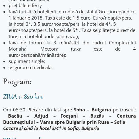
preț bilete ferry
taxă turistică hotelieră introdusă de statul Grec începând cu
1 ianuarie 2018. Taxa este de 1,5 euro Euro/noapte/pers.
la hotel 3*, 3,5 euro/noapte/pers. la hotel de 4*, 5
euro/noapte/pers. la hotel de 5* . Taxa se plătește direct de
turiști la hotelul unde sunt cazați;
taxa de intrare la 3 mănăstiri din cadrul Complexului
Monahal Meteora (taxa este de 4
euro/persoană/mănăstire);
supliment single;
asigurarea medicală.
Program:
ZIUA 1- 820 km
Ora 05:30 Plecare din Iasi spre
Sofia – Bulgaria
pe traseul:
Bacău – Adjud – Focșani – Buzău – Centura
Bucureștiului – Vama spre Bulgaria prin Ruse – Sofia
.
Cazare și cină la hotel 3/4* în Sofia, Bulgaria