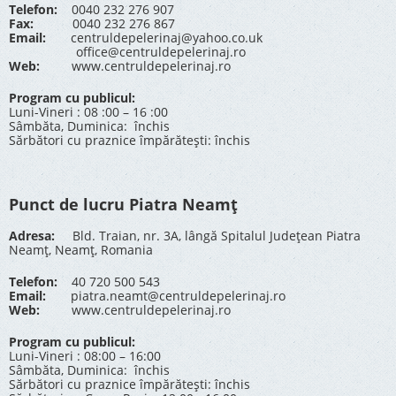
Telefon:
0040 232 276 907
Fax:
0040 232 276 867
Email:
centruldepelerinaj@yahoo.co.uk
office@centruldepelerinaj.ro
Web:
www.centruldepelerinaj.ro
Program cu publicul:
Luni-Vineri : 08 :00 – 16 :00
Sâmbăta, Duminica: închis
Sărbători cu praznice împărătești: închis
Punct de lucru Piatra Neamț
Adresa:
Bld. Traian, nr. 3A, lângă Spitalul Județean Piatra
Neamț, Neamț, Romania
Telefon:
40 720 500 543
Email:
piatra.neamt@centruldepelerinaj.ro
Web:
www.centruldepelerinaj.ro
Program cu publicul:
Luni-Vineri : 08:00 – 16:00
Sâmbăta, Duminica: închis
Sărbători cu praznice împărătești: închis