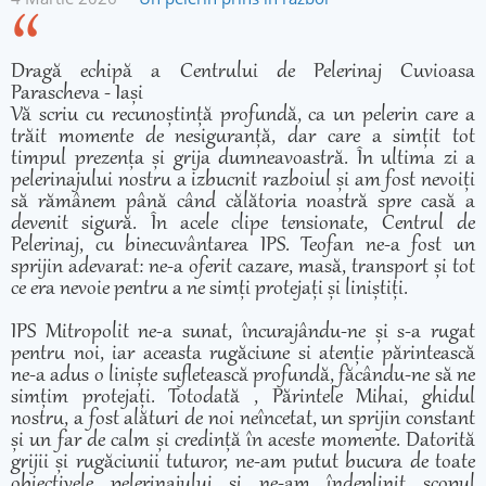
Dragă echipă a Centrului de Pelerinaj Cuvioasa
Parascheva - Iași
Vă scriu cu recunoștință profundă, ca un pelerin care a
trăit momente de nesiguranță, dar care a simțit tot
timpul prezența și grija dumneavoastră. În ultima zi a
pelerinajului nostru a izbucnit razboiul și am fost nevoiți
să rămânem până când călătoria noastră spre casă a
devenit sigură. În acele clipe tensionate, Centrul de
Pelerinaj, cu binecuvântarea IPS. Teofan ne-a fost un
sprijin adevarat: ne-a oferit cazare, masă, transport și tot
ce era nevoie pentru a ne simți protejați și liniștiți.
IPS Mitropolit ne-a sunat, încurajându-ne și s-a rugat
pentru noi, iar aceasta rugăciune si atenție părintească
ne-a adus o liniște sufletească profundă, făcându-ne să ne
simțim protejați. Totodată , Părintele Mihai, ghidul
nostru, a fost alături de noi neîncetat, un sprijin constant
și un far de calm și credință în aceste momente. Datorită
grijii și rugăciunii tuturor, ne-am putut bucura de toate
obiectivele pelerinajului și ne-am îndeplinit scopul