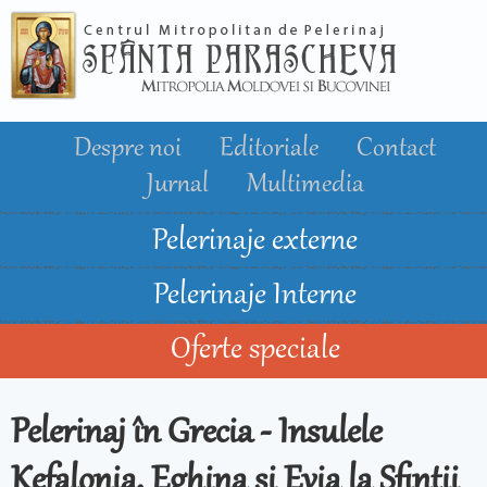
Mergi la
conţinutul
principal
Despre noi
Editoriale
Contact
Jurnal
Multimedia
Pelerinaje externe
Pelerinaje Interne
Oferte speciale
Pelerinaj în Grecia - Insulele
Kefalonia, Eghina și Evia la Sfinţii