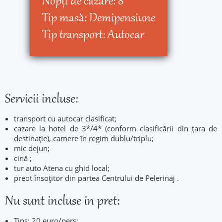
Nopţi de cazare:
8
Tip masă:
Demipensiune
Tip transport:
Autocar
Servicii incluse:
transport cu autocar clasificat;
cazare la hotel de 3*/4* (conform clasificării din țara de
destinație), camere în regim dublu/triplu;
mic dejun;
cină ;
tur auto Atena cu ghid local;
preot însoțitor din partea Centrului de Pelerinaj .
Nu sunt incluse in pret:
Tips: 20 euro/pers;