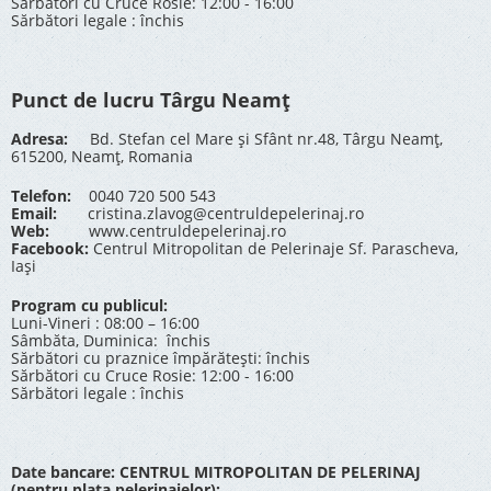
Sărbători cu Cruce Rosie: 12:00 - 16:00
Sărbători legale : închis
Punct de lucru Târgu Neamț
Adresa:
Bd. Stefan cel Mare și Sfânt nr.48, Târgu Neamț,
615200, Neamț, Romania
Telefon:
0040 720 500 543
Email:
cristina.zlavog@centruldepelerinaj.ro
Web:
www.centruldepelerinaj.ro
Facebook:
Centrul Mitropolitan de Pelerinaje Sf. Parascheva,
Iași
Program cu publicul:
Luni-Vineri : 08:00 – 16:00
Sâmbăta, Duminica: închis
Sărbători cu praznice împărătești: închis
Sărbători cu Cruce Rosie: 12:00 - 16:00
Sărbători legale : închis
Date bancare: CENTRUL MITROPOLITAN DE PELERINAJ
(pentru plata pelerinajelor):