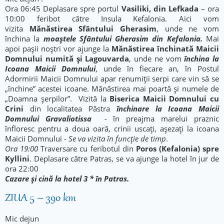
Ora 06:45 Deplasare spre portul
Vasiliki, din Lefkada
– ora
10:00 feribot către Insula Kefalonia. Aici vom
vizita
Mănăstirea Sfântului Gherasim
, unde ne vom
închina la
moaștele Sfântului Gherasim din Kefalonia.
Mai
apoi pașii noștri vor ajunge la
Mănăstirea închinată Maicii
Domnului numită și Lagouvarda
, unde ne vom
închina la
Icoana Maicii Domnului
, unde în fiecare an, în Postul
Adormirii Maicii Domnului apar renumiții serpi care vin să se
„închine” acestei icoane. Mănăstirea mai poartă și numele de
„Doamna șerpilor”. Vizită la
Biserica Maicii Domnului cu
Crini
din localitatea Păstra
închinare la Icoana Maicii
Domnului Gravaliotissa
- în preajma marelui praznic
înfloresc pentru a doua oară, crinii uscați, așezați la icoana
Maicii Domnului -
Se va vizita în funcție de timp
.
Ora 19:00
Traversare cu feribotul din
Poros (Kefalonia) spre
Kyllini
. Deplasare către Patras, se va ajunge la hotel în jur de
ora 22:00
Cazare și cină la hotel 3 * în Patras.
ZIUA 5 – 390 km
Mic dejun