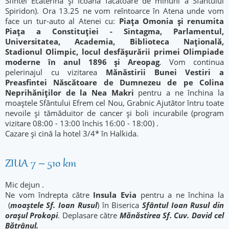
Sfintei Ecaterina și Icoana făcătoare de minuni a Sfântului
Spiridon). Ora 13.25 ne vom reîntoarce în Atena unde vom
face un tur-auto al Atenei cu:
Piața Omonia și renumit
a
Piața a Constituției - Sintagma, Parlamentul,
Universitatea, Academia, Biblioteca Națională,
Stadionul Olimpic, locul desfășurării primei Olimpiade
moderne în anul 1896 și Areopag
. Vom continua
pelerinajul cu vizitarea
Mănăstirii Bunei Vestiri a
Preasfintei Născătoare de Dumnezeu d
e pe Colina
Neprihăniților de la Nea Makri
pentru a ne închina la
moaștele Sfântului Efrem cel Nou, Grabnic Ajutător întru toate
nevoile şi tămăduitor de cancer şi boli incurabile (program
vizitare 08:00 - 13:00 închis 16:00 - 18:00) .
Cazare și cină la hotel 3/4* în Halkida.
ZIUA 7 – 510 km
Mic dejun .
Ne vom îndrepta către
Insula Evia
pentru a ne închina la
(
moaştele Sf. Ioan Rusul
) în Biserica
Sfântul Ioan Rusul din
orașul Prokopi
. Deplasare către
Mănăstirea
Sf. Cuv. David cel
Bătrânul.