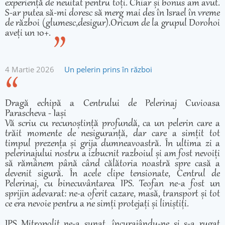
experiență de neuitat pentru toți. Chiar și bonus am avut.
S-ar putea să-mi doresc să merg mai des în Israel în vreme
de război (glumesc,desigur).Oricum de la grupul Dorohoi
aveți un 10+.
4 Martie 2026
Un pelerin prins în război
Dragă echipă a Centrului de Pelerinaj Cuvioasa
Parascheva - Iași
Vă scriu cu recunoștință profundă, ca un pelerin care a
trăit momente de nesiguranță, dar care a simțit tot
timpul prezența și grija dumneavoastră. În ultima zi a
pelerinajului nostru a izbucnit razboiul și am fost nevoiți
să rămânem până când călătoria noastră spre casă a
devenit sigură. În acele clipe tensionate, Centrul de
Pelerinaj, cu binecuvântarea IPS. Teofan ne-a fost un
sprijin adevarat: ne-a oferit cazare, masă, transport și tot
ce era nevoie pentru a ne simți protejați și liniștiți.
IPS Mitropolit ne-a sunat, încurajându-ne și s-a rugat