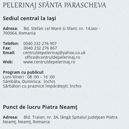
PELERINAJ SFÂNTA PARASCHEVA
Sediul central la Iași
Adresa:
Bd. Stefan cel Mare si Sfant, nr. 14,Iasi -
700064, Romania
Telefon:
0040 232 276 907
Fax:
0040 232 276 867
Email:
centruldepelerinaj@yahoo.co.uk
office@centruldepelerinaj.ro
Web:
www.centruldepelerinaj.ro
Program cu publicul:
Luni-Vineri : 08 :00 – 16 :00
Sâmbăta, Duminica: închis
Sărbători cu praznice împărătești: închis
Punct de lucru Piatra Neamț
Adresa:
Bld. Traian, nr. 3A, lângă Spitalul Județean Piatra
Neamț, Neamț, Romania