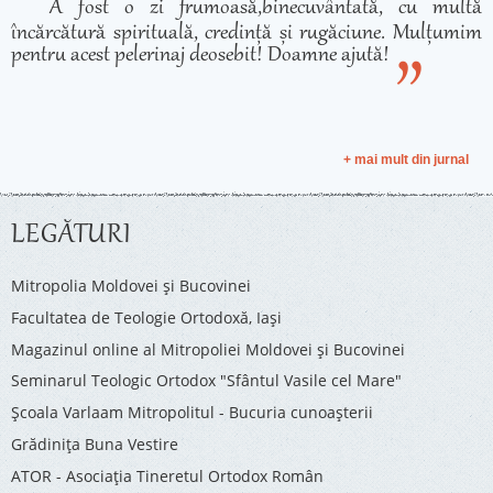
A fost o zi frumoasă,binecuvântată, cu multă
încărcătură spirituală, credință și rugăciune. Mulțumim
pentru acest pelerinaj deosebit! Doamne ajută!
+ mai mult din jurnal
LEGĂTURI
Mitropolia Moldovei și Bucovinei
Facultatea de Teologie Ortodoxă, Iaşi
Magazinul online al Mitropoliei Moldovei și Bucovinei
Seminarul Teologic Ortodox "Sfântul Vasile cel Mare"
Şcoala Varlaam Mitropolitul - Bucuria cunoaşterii
Grădinița Buna Vestire
ATOR - Asociaţia Tineretul Ortodox Român