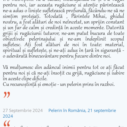
pentru noi, iar aceasta rugăciune si atenție părintească
ne-a adus o liniște sufletească profundă, făcându-ne să ne
simțim protejați. Totodată , Părintele Mihai, ghidul
nostru, a fost alături de noi neîncetat, un sprijin constant
și un far de calm și credință în aceste momente. Datorită
grijii și rugăciunii tuturor, ne-am putut bucura de toate
obiectivele pelerinajului și ne-am îndeplinit scopul
sufletesc. Ați fost alături de noi în toate: material,
spiritual și sufletește, și ne-ați adus în țară în siguranță -
o adevărată binecuvântare pentru fiecare dintre noi.
Vă mulțumesc din adâncul inimii pentru tot ce ați făcut
pentru noi și că ne-ați însoțit cu grijă, rugăciune și iubire
în aceste clipe dificile.
Cu recunoștință și emoție - un pelerin prins în razboi.
27 Septembrie 2024
Pelerin în România, 21 septembrie
2024