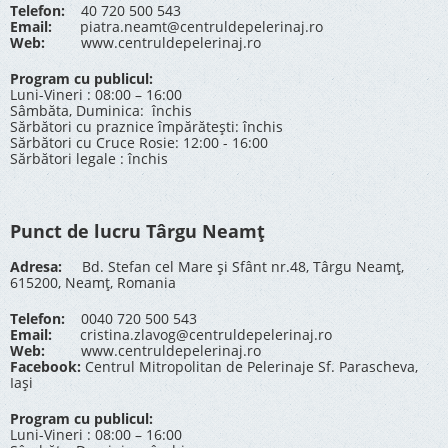
Telefon:
40 720 500 543
Email:
piatra.neamt@centruldepelerinaj.ro
Web:
www.centruldepelerinaj.ro
Program cu publicul:
Luni-Vineri : 08:00 – 16:00
Sâmbăta, Duminica: închis
Sărbători cu praznice împărătești: închis
Sărbători cu Cruce Rosie: 12:00 - 16:00
Sărbători legale : închis
Punct de lucru Târgu Neamț
Adresa:
Bd. Stefan cel Mare și Sfânt nr.48, Târgu Neamț,
615200, Neamț, Romania
Telefon:
0040 720 500 543
Email:
cristina.zlavog@centruldepelerinaj.ro
Web:
www.centruldepelerinaj.ro
Facebook:
Centrul Mitropolitan de Pelerinaje Sf. Parascheva,
Iași
Program cu publicul:
Luni-Vineri : 08:00 – 16:00