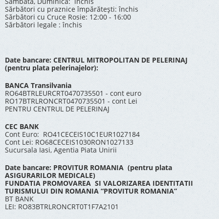
Sâmbăta, Duminica: închis
Sărbători cu praznice împărătești: închis
Sărbători cu Cruce Rosie: 12:00 - 16:00
Sărbători legale : închis
Date bancare: CENTRUL MITROPOLITAN DE PELERINAJ
(pentru plata pelerinajelor):
BANCA Transilvania
RO64BTRLEURCRT0470735501 - cont euro
RO17BTRLRONCRT0470735501 - cont Lei
PENTRU CENTRUL DE PELERINAJ
CEC BANK
Cont Euro: RO41CECEIS10C1EUR1027184
Cont Lei: RO68CECEIS1030RON1027133
Sucursala Iasi, Agentia Piata Unirii
Date bancare: PROVITUR ROMANIA (pentru plata
ASIGURARILOR MEDICALE)
FUNDATIA PROMOVAREA SI VALORIZAREA IDENTITATII
TURISMULUI DIN ROMANIA “PROVITUR ROMANIA”
BT BANK
LEI: RO83BTRLRONCRT0T1F7A2101