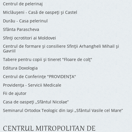
Centrul de pelerinaj
Miclăușeni - Casă de oaspeţi şi Castel
Durău - Casa pelerinul
Sfânta Parascheva
Sfinți ocrotitori ai Moldovei
Centrul de formare și consiliere Sfinții Arhangheli Mihail și
Gavriil
Tabere pentru copii şi tineret "Floare de colţ"
Editura Doxologia
Centrul de Conferinţe "PROVIDENŢA"
Providenţa - Servicii Medicale
Fii de ajutor
Casa de oaspeți „Sfântul Nicolae”
Seminarul Ortodox Teologic din Iași „Sfântul Vasile cel Mare”
CENTRUL MITROPOLITAN DE