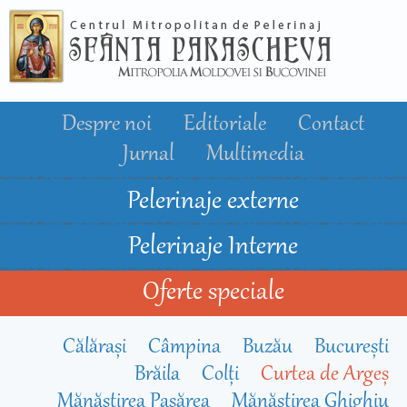
Mergi la
conţinutul
principal
Despre noi
Editoriale
Contact
Jurnal
Multimedia
Pelerinaje externe
Pelerinaje Interne
Oferte speciale
Călărași
Câmpina
Buzău
Bucureşti
Brăila
Colți
Curtea de Argeș
Mănăstirea Pasărea
Mănăstirea Ghighiu