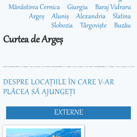
Mănăstirea Cernica
Giurgiu
Baraj Vidraru
Argeș
Aluniș
Alexandria
Slatina
Slobozia
Târgoviște
Buzău
Curtea de Argeș
DESPRE LOCAŢIILE ÎN CARE V-AR
PLĂCEA SĂ AJUNGEŢI
EXTERNE