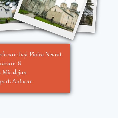
plecare:
Iaşi
Piatra Neamt
 cazare:
8
:
Mic dejun
port:
Autocar