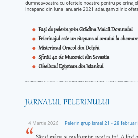
dumneavoastra cu ofertele noastre pentru pelerinaje
Incepand din luna ianuarie 2021 adaugam zilnic ofet
Pași de pelerin prin Grădina Maicii Domnului
Pelerinajul este un răspuns al omului la chema
Misteriosul Oracol din Delphi
Sfintii 40 de Mucenici din Sevastia
Obeliscul Egiptean din Istanbul
JURNALUL PELERINULUI
4 Martie 2026
Pelerin grup Israel 21 - 28 februa
Sărut mâna și mulțumim pentru tot. A fost o 