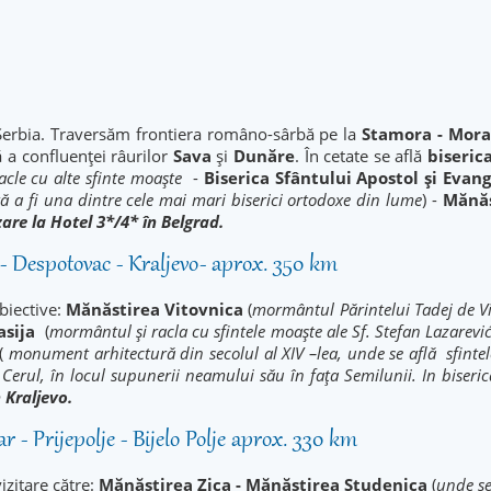
Serbia. Traversăm frontiera româno-sârbă pe la
Stamora - Mora
 a confluenței râurilor
Sava
și
Dunăre
. În cetate se află
biseric
acle cu alte sfinte moaște
-
Biserica Sfântului Apostol și Evan
ă a fi una dintre cele mai mari biserici ortodoxe din lume
) -
Mănăs
are la Hotel 3*/4* în Belgrad.
c - Despotovac - Kraljevo- aprox. 350 km
biective:
Mănăstirea Vitovnica
(
mormântul Părintelui Tadej de Vi
asija
(
mormântul și racla cu sfintele moaște ale Sf. Stefan Lazarevi
(
monument arhitectură din secolul al XIV –lea, unde se află sfintel
erul, în locul supunerii neamului său în faţa Semilunii. In biseric
 Kraljevo.
r - Prijepolje - Bijelo Polje aprox. 330 km
izitare către:
Mănăstirea Zica - Mănăstirea Studenica
(
unde se