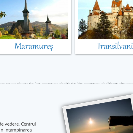
Maramureș
Transilvan
de vedere, Centrul
 in intampinarea