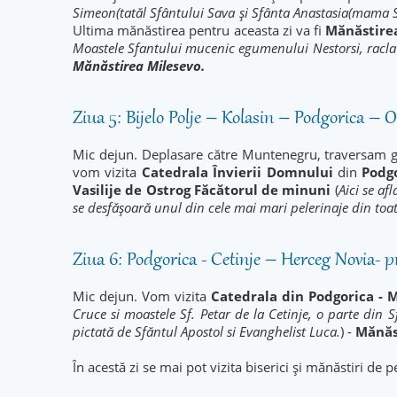
Simeon(tatăl Sfântului Sava şi Sfânta Anastasia(mama 
Ultima mănăstirea pentru aceasta zi va fi
Mănăstire
Moastele Sfantului mucenic egumenului Nestorsi, racla c
Mănăstirea Milesevo.
Ziua 5: Bijelo Polje – Kolasin – Podgorica – 
Mic dejun. Deplasare către Muntenegru, traversam gr
vom vizita
Catedrala Învierii Domnului
din
Podg
Vasilije de Ostrog
Făcătorul de minuni
(
Aici se af
se desfășoară unul din cele mai mari pelerinaje din to
Ziua 6: Podgorica - Cetinje – Herceg Novia- 
Mic dejun. Vom vizita
Catedrala din Podgorica - 
Cruce si moastele Sf. Petar de la Cetinje, o parte di
pictată de Sfăntul Apostol si Evanghelist Luca.
) -
Mănăs
În acestă zi se mai pot vizita biserici și mănăstiri de pe