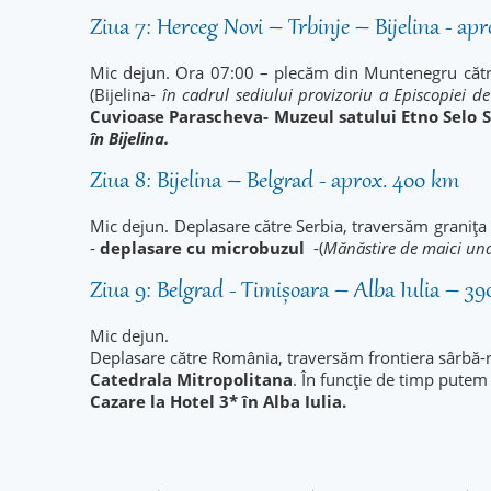
Ziua 7: Herceg Novi – Trbinje – Bijelina - ap
Mic dejun. Ora 07:00 – plecăm din Muntenegru către
(Bijelina-
în cadrul sediului provizoriu a Episcopiei d
Cuvioase Parascheva-
Muzeul satului Etno Selo S
în Bijelina.
Ziua 8: Bijelina – Belgrad - aprox. 400 km
Mic dejun. Deplasare către Serbia, traversăm granița
-
deplasare cu microbuzul
-(
Mănăstire de maici und
Ziua 9: Belgrad - Timișoara – Alba Iulia – 3
Mic dejun.
Deplasare către România, traversăm frontiera sârbă-r
Catedrala Mitropolitana
. În funcție de timp putem
Cazare la Hotel 3* în Alba Iulia.