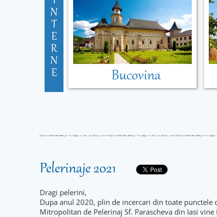
I
N
T
E
R
N
E
Bucovina
Pelerinaje 2021
Dragi pelerini,
Dupa anul 2020, plin de incercari din toate punctele 
Mitropolitan de Pelerinaj Sf. Parascheva din Iasi vine