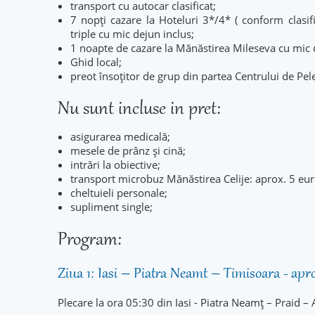
transport cu autocar clasificat;
7 nopți cazare la Hoteluri 3*/4* ( conform clasifi
triple cu mic dejun inclus;
1 noapte de cazare la Mănăstirea Mileseva cu mic 
Ghid local;
preot însoțitor de grup din partea Centrului de Pele
Nu sunt incluse in pret:
asigurarea medicală;
mesele de prânz și cină;
intrări la obiective;
transport microbuz Mănăstirea Celije: aprox. 5 eur
cheltuieli personale;
supliment single;
Program:
Ziua 1: Iasi – Piatra Neamt – Timisoara - ap
Plecare la ora 05:30 din Iasi - Piatra Neamț – Praid –