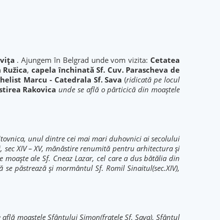
vița
. Ajungem în Belgrad unde vom vizita:
Cetatea
a Ružica
,
capela închinată Sf. Cuv. Parascheva de
ghelist Marcu - Catedrala Sf. Sava
(
ridicată pe locul
tirea Rakovica
unde se află o părticică din moaștele
tovnica, unul dintre cei mai mari duhovnici ai secolului
ć, sec XIV – XV, mănăstire renumită pentru arhitectura și
e moaște ale Sf. Cneaz Lazar, cel care a dus bătălia din
ă se păstrează și mormântul Sf. Romil Sinaitul(sec.XIV),
 află moaştele Sfântului Simon(fratele Sf. Sava), Sfântul