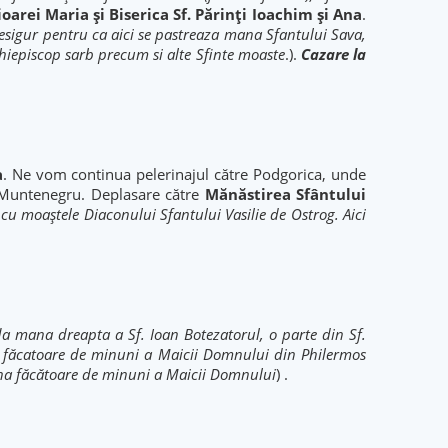
ioarei Maria și Biserica Sf. Părinți Ioachim și Ana
.
desigur pentru ca aici se pastreaza mana Sfantului Sava,
rhiepiscop sarb precum si alte Sfinte moaste
.).
Cazare la
a
. Ne vom continua pelerinajul către Podgorica, unde
n Muntenegru. Deplasare către
Mănăstirea Sfântului
a cu moaștele Diaconului Sfantului Vasilie de Ostrog. Aici
la mana dreapta a Sf. Ioan Botezatorul, o parte din Sf.
na făcatoare de minuni a Maicii Domnului din Philermos
na făcătoare de minuni a Maicii Domnului
) .