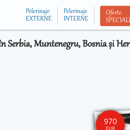
Mergi la
conţinutul
Pelerinaje
Pelerinaje
Oferte
principal
EXTERNE
INTERNE
SPECIAL
j în Serbia, Muntenegru, Bosnia și He
970
EUR