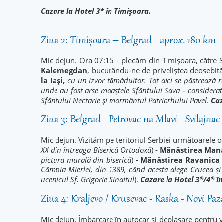
Cazare la Hotel 3* în Timișoara.
Ziua 2: Timișoara – Belgrad - aprox. 180 km
Mic dejun. Ora 07:15 - plecăm din Timișoara, către 
Kalemegdan
, bucurându-ne de priveliștea deosebită
la Iași
,
cu un izvor tămăduitor. Tot aici se păstrează r
unde au fost arse moaștele Sfântului Sava – considerat
Sfântului Nectarie și mormântul Patriarhului Pavel
.
Caz
Ziua 3: Belgrad - Petrovac na Mlavi - Svilajna
Mic dejun. Vizităm pe teritoriul Serbiei următoarele o
XX din întreaga Biserică Ortodoxă
) -
Mănăstirea Man
pictura murală din biserică
) -
Mănăstirea Ravanica
Câmpia Mierlei, din 1389, când acesta alege Crucea şi C
ucenicul Sf. Grigorie Sinaitul
).
Cazare la Hotel 3*/4* în
Ziua 4: Kraljevo / Krusevac - Raska - Novi Paza
Mic dejun. Îmbarcare în autocar și deplasare pentru v