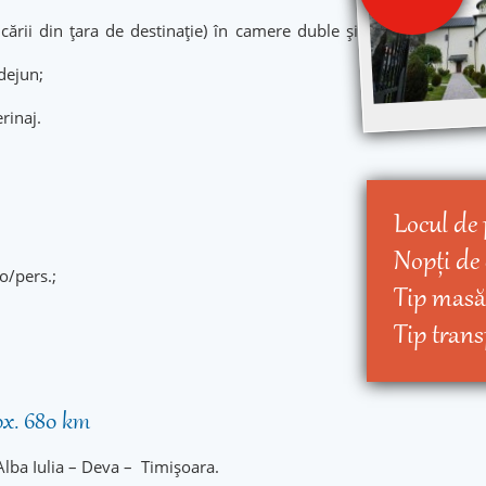
cării din țara de destinație) în camere duble și
dejun;
rinaj.
Locul de 
Nopţi de
o/pers.;
Tip masă
Tip trans
rox. 680 km
 Alba Iulia – Deva – Timișoara.