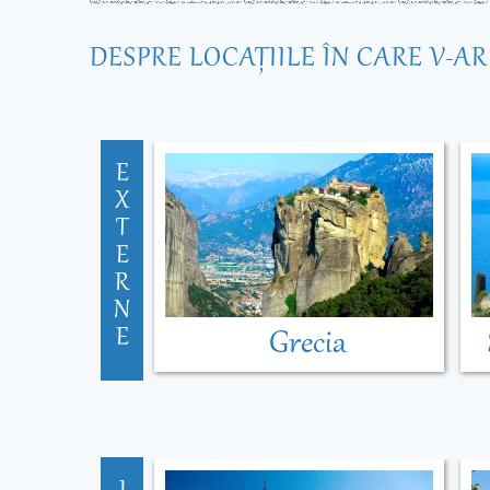
DESPRE LOCAŢIILE ÎN CARE V-A
E
X
T
E
R
N
E
Grecia