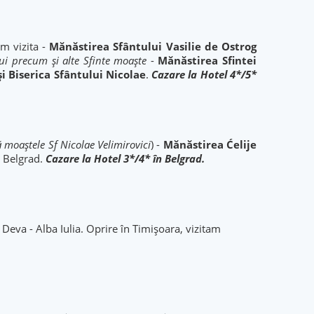
m vizita -
Mănăstirea Sfântului Vasilie de Ostrog
ui precum și alte Sfinte moaște
-
Mănăstirea Sfintei
i Biserica Sfântului Nicolae
.
Cazare la Hotel 4*/5*
 moaștele Sf Nicolae Velimirovici
) -
Mănăstirea Ćelije
e Belgrad.
Cazare la Hotel 3*/4* în Belgrad.
eva - Alba Iulia. Oprire în Timișoara, vizitam