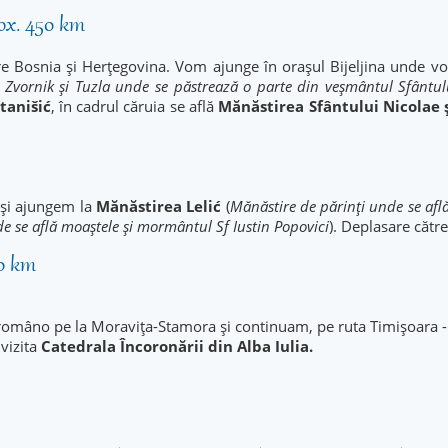
rox. 450 km
 Bosnia și Herțegovina. Vom ajunge în orașul Bijeljina unde vo
e Zvornik și Tuzla unde se păstrează o parte din veșmântul Sfântul
tanišić
, în cadrul căruia se află
Mănăstirea Sfântului Nicolae ș
 și ajungem la
Mănăstirea Lelić
(
Mănăstire de părinți unde se află
e se află moaștele și mormântul Sf Iustin Popovici
). Deplasare cătr
90 km
omâno pe la Moravița-Stamora și continuam, pe ruta Timișoara - D
 vizita
Catedrala Încoronării
din Alba Iulia.