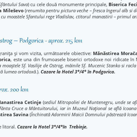
Sfântului Sava
) cu cele două monumente principale,
Biserica Fec
a Mileševo
(
renumita pentru pictura veche – fresca Ingerul alb si 
u moastele Sfantului rege Vladislav, ctitorul manastirii – primul a
Ostrog – Podgorica - aprox. 215 km
anița și vom vizita, următoarele obiective:
Mănăstirea Morač
orica
, este una din frumoasele biserici ortodoxe noi ridicate î
la moaștele Sf. Vasilije de Ostrog, mâinile Sf. Mucenic Stanko si racl
ată lumea ortodoxă.
).
Cazare la Hotel 3*/4* în Podgorica.
prox. 200 km
Manastirea Cetinje
(
sediul Mitropoliei de Muntenegru, unde se af
n Sfânta Cruce a Mântuitorului, iar in Muzeul Național se află Icoa
tirea Savina
(
Închinată Adormirii Maicii Domnului păstrează Icoa
 litoral.
Cazare la Hotel 3*/4*în Trebinje.