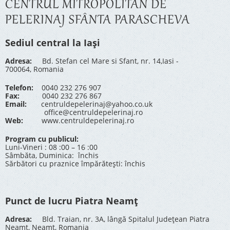
CENTRUL MITROPOLITAN DE
PELERINAJ SFÂNTA PARASCHEVA
Sediul central la Iași
Adresa:
Bd. Stefan cel Mare si Sfant, nr. 14,Iasi -
700064, Romania
Telefon:
0040 232 276 907
Fax:
0040 232 276 867
Email:
centruldepelerinaj@yahoo.co.uk
office@centruldepelerinaj.ro
Web:
www.centruldepelerinaj.ro
Program cu publicul:
Luni-Vineri : 08 :00 – 16 :00
Sâmbăta, Duminica: închis
Sărbători cu praznice împărătești: închis
Punct de lucru Piatra Neamț
Adresa:
Bld. Traian, nr. 3A, lângă Spitalul Județean Piatra
Neamț, Neamț, Romania