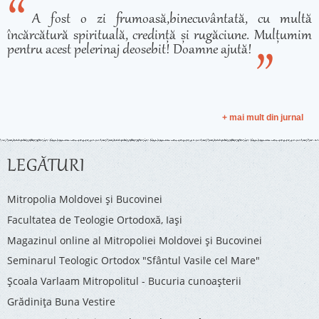
A fost o zi frumoasă,binecuvântată, cu multă
încărcătură spirituală, credință și rugăciune. Mulțumim
pentru acest pelerinaj deosebit! Doamne ajută!
+ mai mult din jurnal
LEGĂTURI
Mitropolia Moldovei și Bucovinei
Facultatea de Teologie Ortodoxă, Iaşi
Magazinul online al Mitropoliei Moldovei și Bucovinei
Seminarul Teologic Ortodox "Sfântul Vasile cel Mare"
Şcoala Varlaam Mitropolitul - Bucuria cunoaşterii
Grădinița Buna Vestire