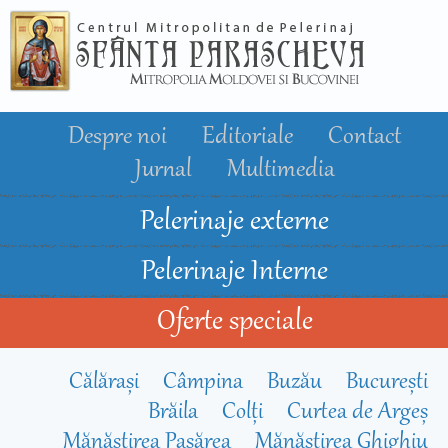
Mergi la
conţinutul
principal
Despre noi
Editoriale
Contact
Jurnal
Multimedia
Pelerinaje externe
Pelerinaje Interne
Oferte speciale
Călărași
Câmpina
Buzău
Bucureşti
Brăila
Colți
Curtea de Argeș
Mănăstirea Pasărea
Mănăstirea Ghighiu