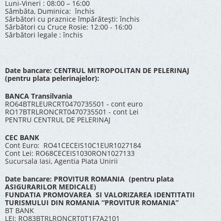
Luni-Vineri : 08:00 – 16:00
Sâmbăta, Duminica: închis
Sărbători cu praznice împărătești: închis
Sărbători cu Cruce Rosie: 12:00 - 16:00
Sărbători legale : închis
Date bancare: CENTRUL MITROPOLITAN DE PELERINAJ
(pentru plata pelerinajelor):
BANCA Transilvania
RO64BTRLEURCRT0470735501 - cont euro
RO17BTRLRONCRT0470735501 - cont Lei
PENTRU CENTRUL DE PELERINAJ
CEC BANK
Cont Euro: RO41CECEIS10C1EUR1027184
Cont Lei: RO68CECEIS1030RON1027133
Sucursala Iasi, Agentia Piata Unirii
Date bancare: PROVITUR ROMANIA (pentru plata
ASIGURARILOR MEDICALE)
FUNDATIA PROMOVAREA SI VALORIZAREA IDENTITATII
TURISMULUI DIN ROMANIA “PROVITUR ROMANIA”
BT BANK
LEI: RO83BTRLRONCRT0T1F7A2101