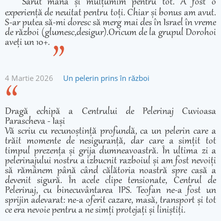
Sărut mâna și mulțumim pentru tot. A fost o
experiență de neuitat pentru toți. Chiar și bonus am avut.
S-ar putea să-mi doresc să merg mai des în Israel în vreme
de război (glumesc,desigur).Oricum de la grupul Dorohoi
aveți un 10+.
4 Martie 2026
Un pelerin prins în război
Dragă echipă a Centrului de Pelerinaj Cuvioasa
Parascheva - Iași
Vă scriu cu recunoștință profundă, ca un pelerin care a
trăit momente de nesiguranță, dar care a simțit tot
timpul prezența și grija dumneavoastră. În ultima zi a
pelerinajului nostru a izbucnit razboiul și am fost nevoiți
să rămânem până când călătoria noastră spre casă a
devenit sigură. În acele clipe tensionate, Centrul de
Pelerinaj, cu binecuvântarea IPS. Teofan ne-a fost un
sprijin adevarat: ne-a oferit cazare, masă, transport și tot
ce era nevoie pentru a ne simți protejați și liniștiți.