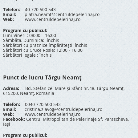
Telefon:
40 720 500 543
Email:
piatra.neamt@centruldepelerinaj.ro
Web:
www.centruldepelerinaj.ro
Program cu publicul:
Luni-Vineri : 08:00 – 16:00
Sâmbăta, Duminica: închis
Sărbători cu praznice împărătești: închis
Sărbători cu Cruce Rosie: 12:00 - 16:00
Sărbători legale : închis
Punct de lucru Târgu Neamț
Adresa:
Bd. Stefan cel Mare și Sfânt nr.48, Târgu Neamț,
615200, Neamț, Romania
Telefon:
0040 720 500 543
Email:
cristina.zlavog@centruldepelerinaj.ro
Web:
www.centruldepelerinaj.ro
Facebook:
Centrul Mitropolitan de Pelerinaje Sf. Parascheva,
Iași
Program cu publicul: