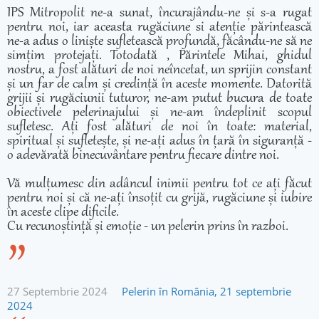
IPS Mitropolit ne-a sunat, încurajându-ne și s-a rugat
pentru noi, iar aceasta rugăciune si atenție părintească
ne-a adus o liniște sufletească profundă, făcându-ne să ne
simțim protejați. Totodată , Părintele Mihai, ghidul
nostru, a fost alături de noi neîncetat, un sprijin constant
și un far de calm și credință în aceste momente. Datorită
grijii și rugăciunii tuturor, ne-am putut bucura de toate
obiectivele pelerinajului și ne-am îndeplinit scopul
sufletesc. Ați fost alături de noi în toate: material,
spiritual și sufletește, și ne-ați adus în țară în siguranță -
o adevărată binecuvântare pentru fiecare dintre noi.
Vă mulțumesc din adâncul inimii pentru tot ce ați făcut
pentru noi și că ne-ați însoțit cu grijă, rugăciune și iubire
în aceste clipe dificile.
Cu recunoștință și emoție - un pelerin prins în razboi.
27 Septembrie 2024
Pelerin în România, 21 septembrie
2024