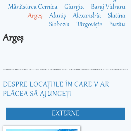
Mănăstirea Cernica
Giurgiu
Baraj Vidraru
Argeș
Aluniș
Alexandria
Slatina
Slobozia
Târgoviște
Buzău
Argeș
DESPRE LOCAŢIILE ÎN CARE V-AR
PLĂCEA SĂ AJUNGEŢI
EXTERNE