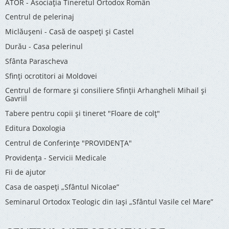
ATOR - Asociaţia Tineretul Ortodox Român
Centrul de pelerinaj
Miclăușeni - Casă de oaspeţi şi Castel
Durău - Casa pelerinul
Sfânta Parascheva
Sfinți ocrotitori ai Moldovei
Centrul de formare și consiliere Sfinții Arhangheli Mihail și
Gavriil
Tabere pentru copii şi tineret "Floare de colţ"
Editura Doxologia
Centrul de Conferinţe "PROVIDENŢA"
Providenţa - Servicii Medicale
Fii de ajutor
Casa de oaspeți „Sfântul Nicolae”
Seminarul Ortodox Teologic din Iași „Sfântul Vasile cel Mare”