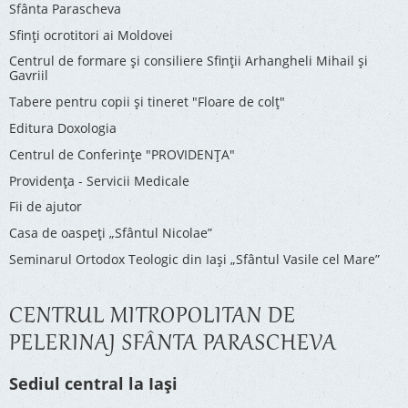
Sfânta Parascheva
Sfinți ocrotitori ai Moldovei
Centrul de formare și consiliere Sfinții Arhangheli Mihail și
Gavriil
Tabere pentru copii şi tineret "Floare de colţ"
Editura Doxologia
Centrul de Conferinţe "PROVIDENŢA"
Providenţa - Servicii Medicale
Fii de ajutor
Casa de oaspeți „Sfântul Nicolae”
Seminarul Ortodox Teologic din Iași „Sfântul Vasile cel Mare”
CENTRUL MITROPOLITAN DE
PELERINAJ SFÂNTA PARASCHEVA
Sediul central la Iași