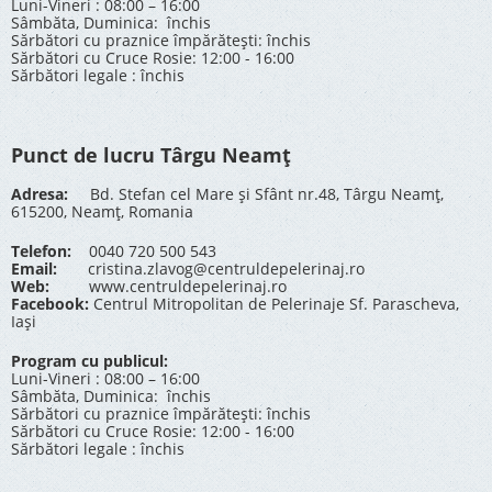
Luni-Vineri : 08:00 – 16:00
Sâmbăta, Duminica: închis
Sărbători cu praznice împărătești: închis
Sărbători cu Cruce Rosie: 12:00 - 16:00
Sărbători legale : închis
Punct de lucru Târgu Neamț
Adresa:
Bd. Stefan cel Mare și Sfânt nr.48, Târgu Neamț,
615200, Neamț, Romania
Telefon:
0040 720 500 543
Email:
cristina.zlavog@centruldepelerinaj.ro
Web:
www.centruldepelerinaj.ro
Facebook:
Centrul Mitropolitan de Pelerinaje Sf. Parascheva,
Iași
Program cu publicul:
Luni-Vineri : 08:00 – 16:00
Sâmbăta, Duminica: închis
Sărbători cu praznice împărătești: închis
Sărbători cu Cruce Rosie: 12:00 - 16:00
Sărbători legale : închis