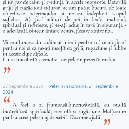
și un far de calm și credință în aceste momente. Datorită
grijii și rugăciunii tuturor, ne-am putut bucura de toate
obiectivele pelerinajului și ne-am îndeplinit scopul
sufletesc. Ați fost alături de noi în toate: material,
spiritual și sufletește, și ne-ați adus în țară în siguranță -
o adevărată binecuvântare pentru fiecare dintre noi.
Vă mulțumesc din adâncul inimii pentru tot ce ați făcut
pentru noi și că ne-ați însoțit cu grijă, rugăciune și iubire
în aceste clipe dificile.
Cu recunoștință și emoție - un pelerin prins în razboi.
27 Septembrie 2024
Pelerin în România, 21 septembrie
2024
A fost o zi frumoasă,binecuvântată, cu multă
încărcătură spirituală, credință și rugăciune. Mulțumim
pentru acest pelerinaj deosebit! Doamne ajută!