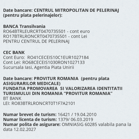
Date bancare: CENTRUL MITROPOLITAN DE PELERINAJ
(pentru plata pelerinajelor):
BANCA Transilvania
RO64BTRLEURCRT0470735501 - cont euro
RO17BTRLRONCRT0470735501 - cont Lei
PENTRU CENTRUL DE PELERINAJ
CEC BANK
Cont Euro: RO41CECEIS10C1EUR1027184
Cont Lei: RO68CECEIS1030RON1027133
Sucursala Iasi, Agentia Piata Unirii
Date bancare: PROVITUR ROMANIA (pentru plata
ASIGURARILOR MEDICALE)
FUNDATIA PROMOVAREA SI VALORIZAREA IDENTITATII
TURISMULUI DIN ROMANIA “PROVITUR ROMANIA”
BT BANK
LEI: RO83BTRLRONCRT0T1F7A2101
Numar brevet de turism:
16421 / 19.04.2010
Numar licenta de turism:
1379/ 06.03.2019
Numar polita de asigurare:
OMNIASIG 60285 valabila pana la
data 12.02.2027