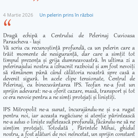
4 Martie 2026
Un pelerin prins în război
Dragă echipă a Centrului de Pelerinaj Cuvioasa
Parascheva - Iași
Vă scriu cu recunoștință profundă, ca un pelerin care a
trăit momente de nesiguranță, dar care a simțit tot
timpul prezența și grija dumneavoastră. În ultima zi a
pelerinajului nostru a izbucnit razboiul și am fost nevoiți
să rămânem până când călătoria noastră spre casă a
devenit sigură. În acele clipe tensionate, Centrul de
Pelerinaj, cu binecuvântarea IPS. Teofan ne-a fost un
sprijin adevarat: ne-a oferit cazare, masă, transport și tot
ce era nevoie pentru a ne simți protejați și liniștiți.
IPS Mitropolit ne-a sunat, încurajându-ne și s-a rugat
pentru noi, iar aceasta rugăciune si atenție părintească
ne-a adus o liniște sufletească profundă, făcându-ne să ne
simțim protejați. Totodată , Părintele Mihai, ghidul
nostru, a fost alături de noi neîncetat, un sprijin constant