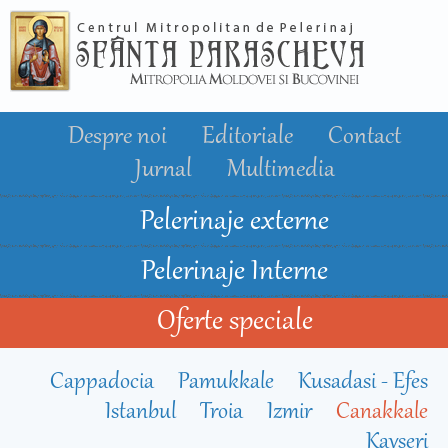
Mergi la
conţinutul
principal
Despre noi
Editoriale
Contact
Jurnal
Multimedia
Pelerinaje externe
Pelerinaje Interne
Oferte speciale
Cappadocia
Pamukkale
Kusadasi - Efes
Istanbul
Troia
Izmir
Canakkale
Kayseri