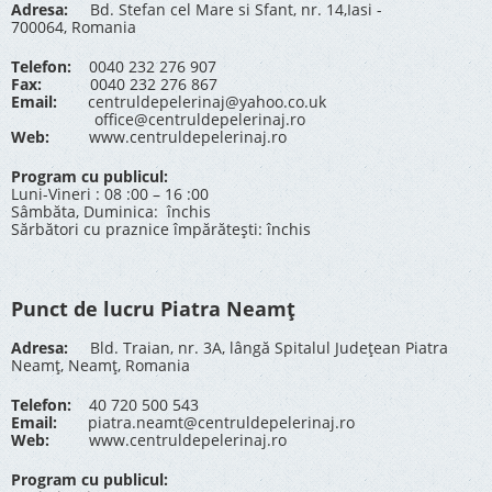
Adresa:
Bd. Stefan cel Mare si Sfant, nr. 14,Iasi -
700064, Romania
Telefon:
0040 232 276 907
Fax:
0040 232 276 867
Email:
centruldepelerinaj@yahoo.co.uk
office@centruldepelerinaj.ro
Web:
www.centruldepelerinaj.ro
Program cu publicul:
Luni-Vineri : 08 :00 – 16 :00
Sâmbăta, Duminica: închis
Sărbători cu praznice împărătești: închis
Punct de lucru Piatra Neamț
Adresa:
Bld. Traian, nr. 3A, lângă Spitalul Județean Piatra
Neamț, Neamț, Romania
Telefon:
40 720 500 543
Email:
piatra.neamt@centruldepelerinaj.ro
Web:
www.centruldepelerinaj.ro
Program cu publicul: