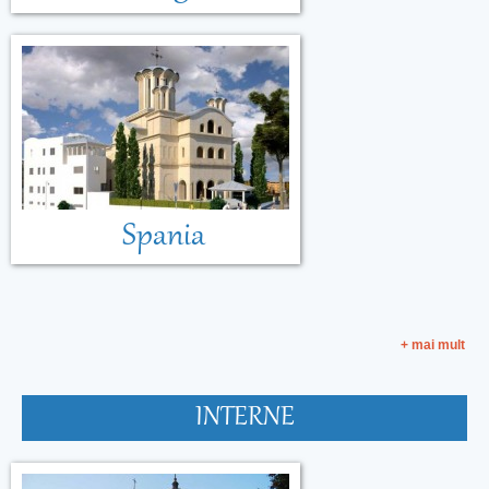
Spania
+ mai mult
INTERNE
Malta