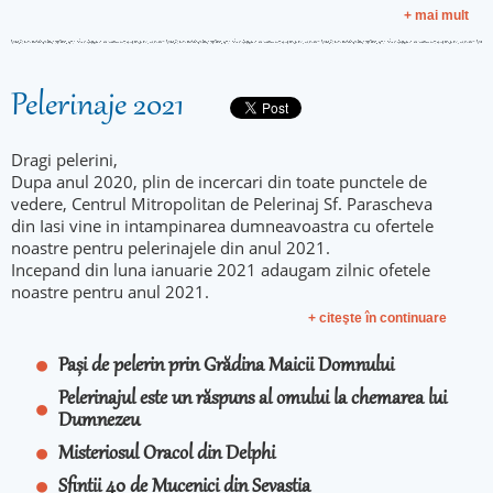
+ mai mult
Pelerinaje 2021
Dragi pelerini,
Dupa anul 2020, plin de incercari din toate punctele de
vedere, Centrul Mitropolitan de Pelerinaj Sf. Parascheva
din Iasi vine in intampinarea dumneavoastra cu ofertele
noastre pentru pelerinajele din anul 2021.
Incepand din luna ianuarie 2021 adaugam zilnic ofetele
noastre pentru anul 2021.
+ citeşte în continuare
Pași de pelerin prin Grădina Maicii Domnului
Pelerinajul este un răspuns al omului la chemarea lui
Dumnezeu
Misteriosul Oracol din Delphi
Sfintii 40 de Mucenici din Sevastia