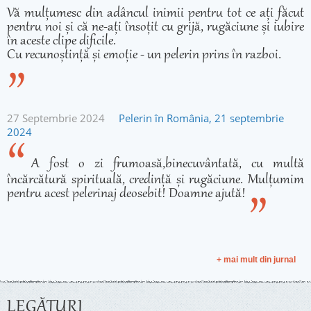
Vă mulțumesc din adâncul inimii pentru tot ce ați făcut
pentru noi și că ne-ați însoțit cu grijă, rugăciune și iubire
în aceste clipe dificile.
Cu recunoștință și emoție - un pelerin prins în razboi.
27 Septembrie 2024
Pelerin în România, 21 septembrie
2024
A fost o zi frumoasă,binecuvântată, cu multă
încărcătură spirituală, credință și rugăciune. Mulțumim
pentru acest pelerinaj deosebit! Doamne ajută!
+ mai mult din jurnal
LEGĂTURI