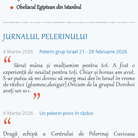
Obeliscul Egiptean din Istanbul
JURNALUL PELERINULUI
4 Martie 2026
Pelerin grup Israel 21 - 28 februarie 2026
Sărut mâna și mulțumim pentru tot. A fost o
experiență de neuitat pentru toți. Chiar și bonus am avut.
S-ar putea să-mi doresc să merg mai des în Israel în vreme
de război (glumesc,desigur).Oricum de la grupul Dorohoi
aveți un 10+.
4 Martie 2026
Un pelerin prins în război
Dragă echipă a Centrului de Pelerinaj Cuvioasa