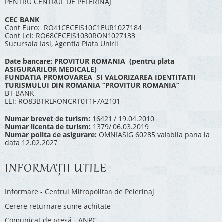
PENTRU CENTRUL DE PELERINAJ
CEC BANK
Cont Euro: RO41CECEIS10C1EUR1027184
Cont Lei: RO68CECEIS1030RON1027133
Sucursala Iasi, Agentia Piata Unirii
Date bancare: PROVITUR ROMANIA (pentru plata
ASIGURARILOR MEDICALE)
FUNDATIA PROMOVAREA SI VALORIZAREA IDENTITATII
TURISMULUI DIN ROMANIA “PROVITUR ROMANIA”
BT BANK
LEI: RO83BTRLRONCRT0T1F7A2101
Numar brevet de turism:
16421 / 19.04.2010
Numar licenta de turism:
1379/ 06.03.2019
Numar polita de asigurare:
OMNIASIG 60285 valabila pana la
data 12.02.2027
INFORMAŢII UTILE
Informare - Centrul Mitropolitan de Pelerinaj
Cerere returnare sume achitate
Comunicat de presă - ANPC