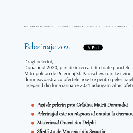
Pelerinaje 2021
Dragi pelerini,
Dupa anul 2020, plin de incercari din toate punctele 
Mitropolitan de Pelerinaj Sf. Parascheva din Iasi vine
dumneavoastra cu ofertele noastre pentru pelerinaje
Incepand din luna ianuarie 2021 adaugam zilnic ofet
Pași de pelerin prin Grădina Maicii Domnului
Pelerinajul este un răspuns al omului la chema
Misteriosul Oracol din Delphi
Sfintii 40 de Mucenici din Sevastia