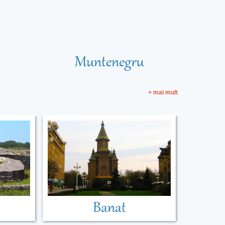
Muntenegru
+ mai mult
Banat