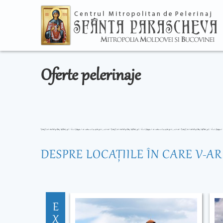
Oferte pelerinaje
DESPRE LOCAŢIILE ÎN CARE V-A
E
X