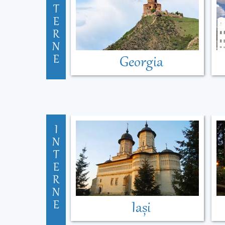
T
E
R
N
E
Georgia
I
N
T
E
R
N
E
Iași