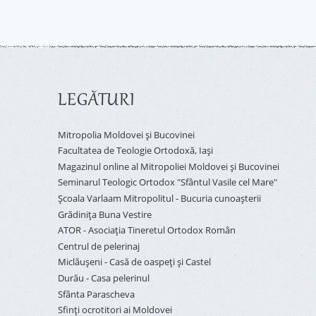
LEGĂTURI
Mitropolia Moldovei și Bucovinei
Facultatea de Teologie Ortodoxă, Iaşi
Magazinul online al Mitropoliei Moldovei și Bucovinei
Seminarul Teologic Ortodox "Sfântul Vasile cel Mare"
Şcoala Varlaam Mitropolitul - Bucuria cunoaşterii
Grădinița Buna Vestire
ATOR - Asociaţia Tineretul Ortodox Român
Centrul de pelerinaj
Miclăușeni - Casă de oaspeţi şi Castel
Durău - Casa pelerinul
Sfânta Parascheva
Sfinți ocrotitori ai Moldovei