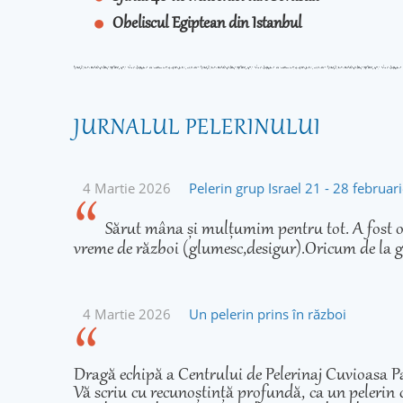
Obeliscul Egiptean din Istanbul
JURNALUL PELERINULUI
4 Martie 2026
Pelerin grup Israel 21 - 28 februa
Sărut mâna și mulțumim pentru tot. A fost o 
vreme de război (glumesc,desigur).Oricum de la g
4 Martie 2026
Un pelerin prins în război
Dragă echipă a Centrului de Pelerinaj Cuvioasa Pa
Vă scriu cu recunoștință profundă, ca un pelerin 