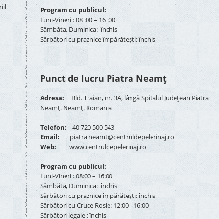
iil
Program cu publicul:
Luni-Vineri : 08 :00 – 16 :00
Sâmbăta, Duminica: închis
Sărbători cu praznice împărătești: închis
Punct de lucru Piatra Neamț
Adresa:
Bld. Traian, nr. 3A, lângă Spitalul Județean Piatra
Neamț, Neamț, Romania
Telefon:
40 720 500 543
Email:
piatra.neamt@centruldepelerinaj.ro
Web:
www.centruldepelerinaj.ro
Program cu publicul:
Luni-Vineri : 08:00 – 16:00
Sâmbăta, Duminica: închis
Sărbători cu praznice împărătești: închis
Sărbători cu Cruce Rosie: 12:00 - 16:00
Sărbători legale : închis