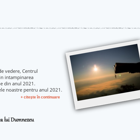
de vedere, Centrul
 in intampinarea
le din anul 2021.
ele noastre pentru anul 2021.
+ citeşte în continuare
rea lui Dumnezeu