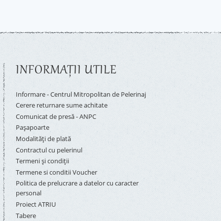
INFORMAŢII UTILE
Informare - Centrul Mitropolitan de Pelerinaj
Cerere returnare sume achitate
Comunicat de presă - ANPC
Pașapoarte
Modalități de plată
Contractul cu pelerinul
Termeni și condiții
Termene si conditii Voucher
Politica de prelucrare a datelor cu caracter
personal
Proiect ATRIU
Tabere