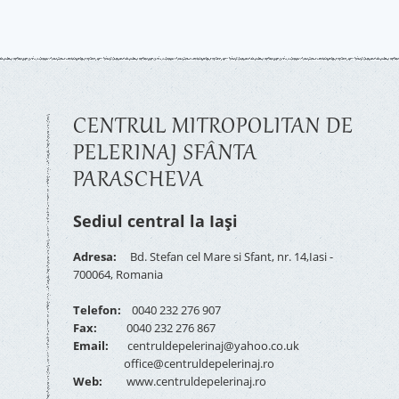
CENTRUL MITROPOLITAN DE
PELERINAJ SFÂNTA
PARASCHEVA
Sediul central la Iași
Adresa:
Bd. Stefan cel Mare si Sfant, nr. 14,Iasi -
700064, Romania
Telefon:
0040 232 276 907
Fax:
0040 232 276 867
Email:
centruldepelerinaj@yahoo.co.uk
office@centruldepelerinaj.ro
Web:
www.centruldepelerinaj.ro