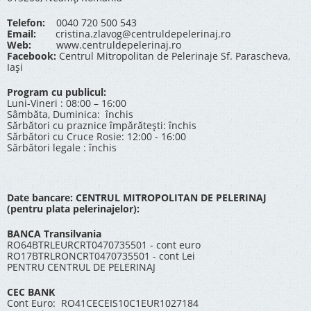
Telefon:
0040 720 500 543
Email:
cristina.zlavog@centruldepelerinaj.ro
Web:
www.centruldepelerinaj.ro
Facebook:
Centrul Mitropolitan de Pelerinaje Sf. Parascheva,
Iași
Program cu publicul:
Luni-Vineri : 08:00 – 16:00
Sâmbăta, Duminica: închis
Sărbători cu praznice împărătești: închis
Sărbători cu Cruce Rosie: 12:00 - 16:00
Sărbători legale : închis
Date bancare: CENTRUL MITROPOLITAN DE PELERINAJ
(pentru plata pelerinajelor):
BANCA Transilvania
RO64BTRLEURCRT0470735501 - cont euro
RO17BTRLRONCRT0470735501 - cont Lei
PENTRU CENTRUL DE PELERINAJ
CEC BANK
Cont Euro: RO41CECEIS10C1EUR1027184