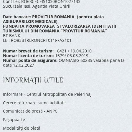
Cont Lei: RO68CECEIS1030RON1027133
Sucursala Iasi, Agentia Piata Unirii
Date bancare: PROVITUR ROMANIA (pentru plata
ASIGURARILOR MEDICALE)
FUNDATIA PROMOVAREA SI VALORIZAREA IDENTITATII
TURISMULUI DIN ROMANIA “PROVITUR ROMANIA”
BT BANK
LEI: RO83BTRLRONCRT0T1F7A2101
Numar brevet de turism:
16421 / 19.04.2010
Numar licenta de turism:
1379/ 06.03.2019
Numar polita de asigurare:
OMNIASIG 60285 valabila pana la
data 12.02.2027
INFORMAŢII UTILE
Informare - Centrul Mitropolitan de Pelerinaj
Cerere returnare sume achitate
Comunicat de presă - ANPC
Pașapoarte
Modalități de plată