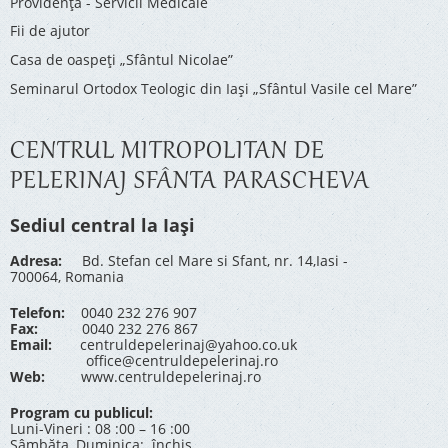
Providenţa - Servicii Medicale
Fii de ajutor
Casa de oaspeți „Sfântul Nicolae”
Seminarul Ortodox Teologic din Iași „Sfântul Vasile cel Mare”
CENTRUL MITROPOLITAN DE
PELERINAJ SFÂNTA PARASCHEVA
Sediul central la Iași
Adresa:
Bd. Stefan cel Mare si Sfant, nr. 14,Iasi -
700064, Romania
Telefon:
0040 232 276 907
Fax:
0040 232 276 867
Email:
centruldepelerinaj@yahoo.co.uk
office@centruldepelerinaj.ro
Web:
www.centruldepelerinaj.ro
Program cu publicul:
Luni-Vineri : 08 :00 – 16 :00
Sâmbăta, Duminica: închis