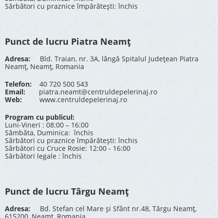
Sărbători cu praznice împărătești: închis
Punct de lucru Piatra Neamț
Adresa:
Bld. Traian, nr. 3A, lângă Spitalul Județean Piatra
Neamț, Neamț, Romania
Telefon:
40 720 500 543
Email:
piatra.neamt@centruldepelerinaj.ro
Web:
www.centruldepelerinaj.ro
Program cu publicul:
Luni-Vineri : 08:00 – 16:00
Sâmbăta, Duminica: închis
Sărbători cu praznice împărătești: închis
Sărbători cu Cruce Rosie: 12:00 - 16:00
Sărbători legale : închis
Punct de lucru Târgu Neamț
Adresa:
Bd. Stefan cel Mare și Sfânt nr.48, Târgu Neamț,
615200, Neamț, Romania