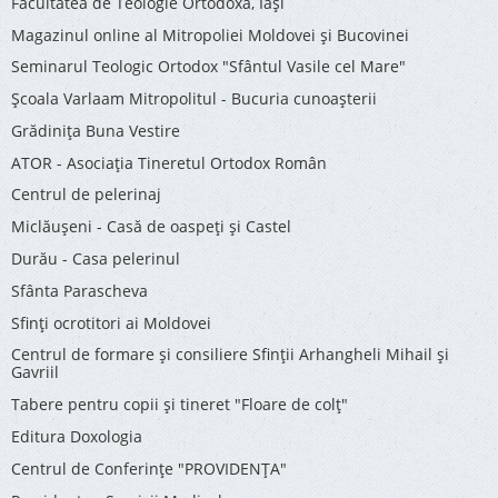
Facultatea de Teologie Ortodoxă, Iaşi
Magazinul online al Mitropoliei Moldovei și Bucovinei
Seminarul Teologic Ortodox "Sfântul Vasile cel Mare"
Şcoala Varlaam Mitropolitul - Bucuria cunoaşterii
Grădinița Buna Vestire
ATOR - Asociaţia Tineretul Ortodox Român
Centrul de pelerinaj
Miclăușeni - Casă de oaspeţi şi Castel
Durău - Casa pelerinul
Sfânta Parascheva
Sfinți ocrotitori ai Moldovei
Centrul de formare și consiliere Sfinții Arhangheli Mihail și
Gavriil
Tabere pentru copii şi tineret "Floare de colţ"
Editura Doxologia
Centrul de Conferinţe "PROVIDENŢA"