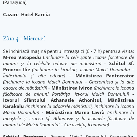
(Panaguda).
Cazare
Hotel Kareia
Ziua 4 - Miercuri
Se închiriază mașină pentru întreaga zi (6 - 7 h) pentru a vizita:
M-rea Vatopedu
(
închinare la cele șapte icoane făcătoare de
minuni și la celelalte odoare ale mănăstirii) -
Schitul Sf.
Prooroc Ilie
(închinare în kiriakon, icoana Maicii Domnului –
Înlăcrimata și alte odoare) -
Mănăstirea Pantocrator
(închinare la icoana
Maicii Domnului – Gherontissa și la alte
odoare ale mănăstirii) -
Mănăstirea Iviron
(închinare la icoana
făcătoare de minuni Portărița, Izvorul Maicii Domnului)
-
Izvorul Sfântului Athanasie Athonitul, Mănăstirea
Karakalu
(închinare la odoarele mănăstirii, închinare la icoana
Maicii Domnului) -
Mănăstirea Marea Lavră
(închinare la
moaștele și crucea Sf. Athanasie și la icoanele făcătoare de
minuni ale Maicii Domnului – Cucuzeliţa, Iconoama).
Schitul Prodromu
(Icoana Maicii Domnului Prodromița,