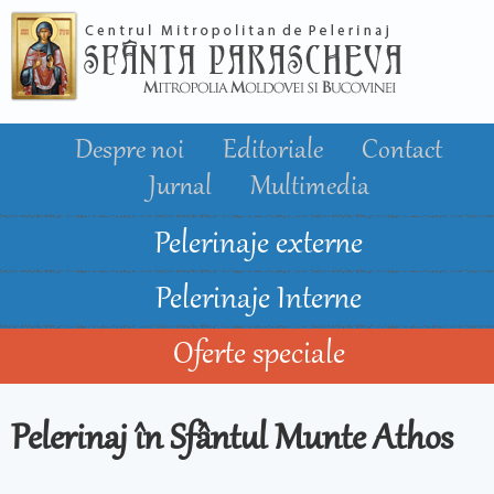
Mergi la
conţinutul
principal
Despre noi
Editoriale
Contact
Jurnal
Multimedia
Pelerinaje externe
Pelerinaje Interne
Oferte speciale
Pelerinaj în Sfântul Munte Athos