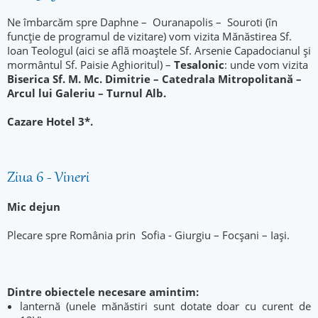
Ne îmbarcăm spre Daphne – Ouranapolis – Souroti (în
funcție de programul de vizitare) vom vizita Mănăstirea Sf.
Ioan Teologul (aici se află moaștele Sf. Arsenie Capadocianul și
mormântul Sf. Paisie Aghioritul) –
Tesalonic
: unde vom vizita
Biserica Sf. M. Mc. Dimitrie – Catedrala Mitropolitană –
Arcul lui Galeriu – Turnul Alb.
Cazare Hotel 3*.
Ziua 6 - Vineri
Mic dejun
Plecare spre România prin Sofia - Giurgiu – Focșani – Iași.
Dintre obiectele necesare amintim:
lanternă (unele mănăstiri sunt dotate doar cu curent de