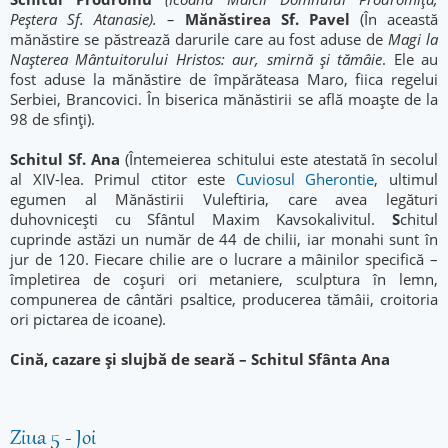
Peștera Sf. Atanasie). –
Mănăstirea Sf. Pavel
(În această
mănăstire se păstrează darurile care au fost aduse de
Magi la
Nașterea Mântuitorului Hristos: aur, smirnă și tămâie
. Ele au
fost aduse la mănăstire de împărăteasa Maro, fiica regelui
Serbiei, Brancovici. În biserica mănăstirii se află moaște de la
98 de sfinți).
Schitul Sf. Ana
(Întemeierea schitului este atestată în secolul
al XIV-lea. Primul ctitor este
Cuviosul Gherontie
, ultimul
egumen al Mănăstirii Vuleftiria, care avea legături
duhovniceşti cu Sfântul Maxim Kavsokalivitul.
S
chitul
cuprinde astăzi un număr de 44 de chilii, iar monahi sunt în
jur de 120. Fiecare chilie are o lucrare a mâinilor specifică –
împletirea de coşuri ori metaniere, sculptura în lemn,
compunerea de cântări psaltice, producerea tămâii, croitoria
ori pictarea de icoane).
Cină, cazare și slujbă de seară – Schitul Sfânta Ana
Ziua 5 - Joi