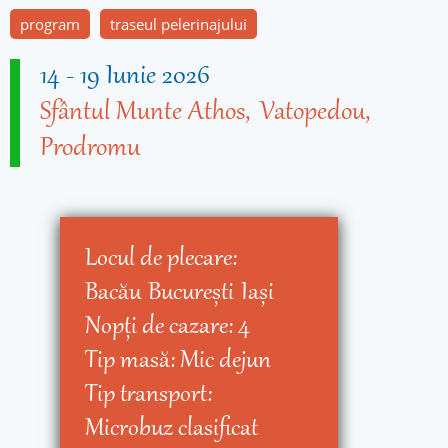
program
traseul pelerinajului
14
-
19 Iunie 2026
Sfântul Munte Athos
Vatopedou
Prodromu
Locul de plecare:
Bacău
Bucureşti
Iaşi
Nopţi de cazare:
4
Tip masă:
Mic dejun
Tip transport:
Microbuz clasificat