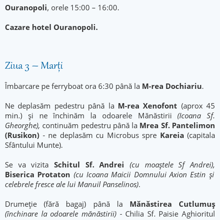
Ouranopoli
, orele 15:00 – 16:00.
Cazare hotel Ouranopoli.
Ziua 3 – Marți
Îmbarcare pe ferryboat ora 6:30 până la
M-rea
Dochiariu
.
Ne deplasăm pedestru până la
M-rea Xenofont
(aprox 45
min.) și ne închinăm la odoarele Mănăstirii
(Icoana Sf.
Gheorghe),
continuăm pedestru până la
Mrea Sf. Pantelimon
(Rusikon)
- ne deplasăm cu Microbus spre
Kareia
(capitala
Sfântului Munte).
Se va vizita
Schitul Sf. Andrei
(cu moaștele Sf Andrei),
Biserica Protaton
(cu Icoana Maicii Domnului Axion Estin și
celebrele fresce ale lui Manuil Panselinos)
.
Drumeție (fără bagaj) până la
Mănăstirea Cutlumuș
(închinare la odoarele mănăstirii)
- Chilia Sf. Paisie Aghioritul