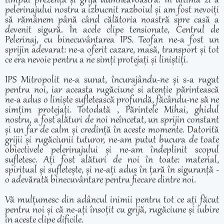
timpul prezența și grija dumneavoastră. În ultima zi a
pelerinajului nostru a izbucnit razboiul și am fost nevoiți
să rămânem până când călătoria noastră spre casă a
devenit sigură. În acele clipe tensionate, Centrul de
Pelerinaj, cu binecuvântarea IPS. Teofan ne-a fost un
sprijin adevarat: ne-a oferit cazare, masă, transport și tot
ce era nevoie pentru a ne simți protejați și liniștiți.
IPS Mitropolit ne-a sunat, încurajându-ne și s-a rugat
pentru noi, iar aceasta rugăciune si atenție părintească
ne-a adus o liniște sufletească profundă, făcându-ne să ne
simțim protejați. Totodată , Părintele Mihai, ghidul
nostru, a fost alături de noi neîncetat, un sprijin constant
și un far de calm și credință în aceste momente. Datorită
grijii și rugăciunii tuturor, ne-am putut bucura de toate
obiectivele pelerinajului și ne-am îndeplinit scopul
sufletesc. Ați fost alături de noi în toate: material,
spiritual și sufletește, și ne-ați adus în țară în siguranță -
o adevărată binecuvântare pentru fiecare dintre noi.
Vă mulțumesc din adâncul inimii pentru tot ce ați făcut
pentru noi și că ne-ați însoțit cu grijă, rugăciune și iubire
în aceste clipe dificile.