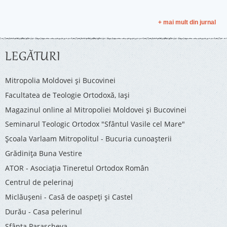
+ mai mult din jurnal
LEGĂTURI
Mitropolia Moldovei și Bucovinei
Facultatea de Teologie Ortodoxă, Iaşi
Magazinul online al Mitropoliei Moldovei și Bucovinei
Seminarul Teologic Ortodox "Sfântul Vasile cel Mare"
Şcoala Varlaam Mitropolitul - Bucuria cunoaşterii
Grădinița Buna Vestire
ATOR - Asociaţia Tineretul Ortodox Român
Centrul de pelerinaj
Miclăușeni - Casă de oaspeţi şi Castel
Durău - Casa pelerinul
Sfânta Parascheva