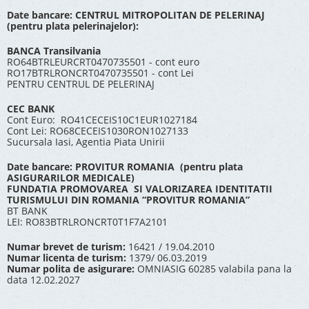
Date bancare: CENTRUL MITROPOLITAN DE PELERINAJ
(pentru plata pelerinajelor):
BANCA Transilvania
RO64BTRLEURCRT0470735501 - cont euro
RO17BTRLRONCRT0470735501 - cont Lei
PENTRU CENTRUL DE PELERINAJ
CEC BANK
Cont Euro: RO41CECEIS10C1EUR1027184
Cont Lei: RO68CECEIS1030RON1027133
Sucursala Iasi, Agentia Piata Unirii
Date bancare: PROVITUR ROMANIA (pentru plata
ASIGURARILOR MEDICALE)
FUNDATIA PROMOVAREA SI VALORIZAREA IDENTITATII
TURISMULUI DIN ROMANIA “PROVITUR ROMANIA”
BT BANK
LEI: RO83BTRLRONCRT0T1F7A2101
Numar brevet de turism:
16421 / 19.04.2010
Numar licenta de turism:
1379/ 06.03.2019
Numar polita de asigurare:
OMNIASIG 60285 valabila pana la
data 12.02.2027