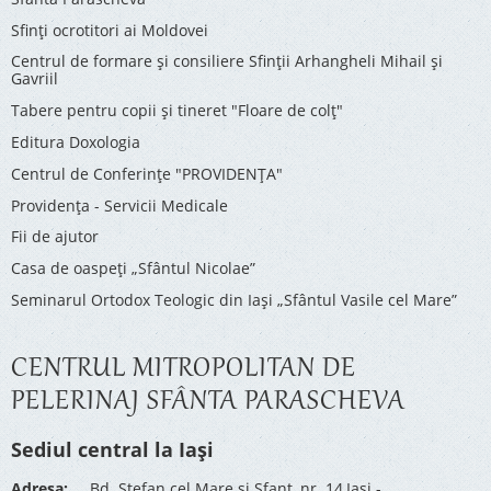
Sfinți ocrotitori ai Moldovei
Centrul de formare și consiliere Sfinții Arhangheli Mihail și
Gavriil
Tabere pentru copii şi tineret "Floare de colţ"
Editura Doxologia
Centrul de Conferinţe "PROVIDENŢA"
Providenţa - Servicii Medicale
Fii de ajutor
Casa de oaspeți „Sfântul Nicolae”
Seminarul Ortodox Teologic din Iași „Sfântul Vasile cel Mare”
CENTRUL MITROPOLITAN DE
PELERINAJ SFÂNTA PARASCHEVA
Sediul central la Iași
Adresa:
Bd. Stefan cel Mare si Sfant, nr. 14,Iasi -