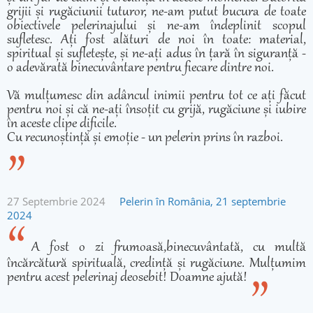
grijii și rugăciunii tuturor, ne-am putut bucura de toate
obiectivele pelerinajului și ne-am îndeplinit scopul
sufletesc. Ați fost alături de noi în toate: material,
spiritual și sufletește, și ne-ați adus în țară în siguranță -
o adevărată binecuvântare pentru fiecare dintre noi.
Vă mulțumesc din adâncul inimii pentru tot ce ați făcut
pentru noi și că ne-ați însoțit cu grijă, rugăciune și iubire
în aceste clipe dificile.
Cu recunoștință și emoție - un pelerin prins în razboi.
27 Septembrie 2024
Pelerin în România, 21 septembrie
2024
A fost o zi frumoasă,binecuvântată, cu multă
încărcătură spirituală, credință și rugăciune. Mulțumim
pentru acest pelerinaj deosebit! Doamne ajută!