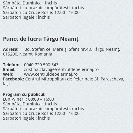
Sâmbăta, Duminica: închis
Sărbători cu praznice împărătești: închis
Sărbători cu Cruce Rosie: 12:00 - 16:00
Sărbători legale : închis
Punct de lucru Târgu Neamț
Adresa:
Bd. Stefan cel Mare și Sfânt nr.48, Târgu Neamț,
615200, Neamț, Romania
Telefon:
0040 720 500 543
Email:
cristina.zlavog@centruldepelerinaj.ro
Web:
www.centruldepelerinaj.ro
Facebook:
Centrul Mitropolitan de Pelerinaje Sf. Parascheva,
Iași
Program cu publicul:
Luni-Vineri : 08:00 – 16:00
Sâmbăta, Duminica: închis
Sărbători cu praznice împărătești: închis
Sărbători cu Cruce Rosie: 12:00 - 16:00
Sărbători legale : închis