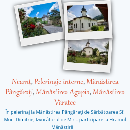
Neamț
,
Pelerinaje interne
,
Mănăstirea
Pângărați
,
Mănăstirea Agapia
,
Mănăstirea
Văratec
În pelerinaj la Mănăstirea Pângărați de Sărbătoarea Sf.
Muc. Dimitrie, Izvorâtorul de Mir – participare la Hramul
Mănăstirii