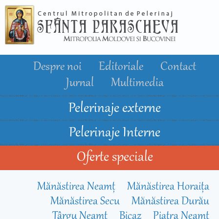
Mergi la
conţinutul
principal
Despre noi
Editoriale
Contact
Jurnal
Multimedia
Pelerinaje externe
Pelerinaje Interne
Oferte speciale
Mănăstirea Neamţ
Mănăstirea Horaiţa
Mănăstirea Secu
Mănăstirea Durău
Târgu Neamț
Bicaz
Piatra Neamț