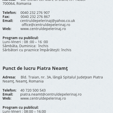
700064, Romania
Telefon:
0040 232 276 907
Fax:
0040 232 276 867
Email:
centruldepelerinaj@yahoo.co.uk
office@centruldepelerinaj.ro
Web:
www.centruldepelerinaj.ro
Program cu publicul:
Luni-Vineri : 08 :00 – 16 :00
Sâmbăta, Duminica: închis
Sărbători cu praznice împărătești: închis
Punct de lucru Piatra Neamț
Adresa:
Bld. Traian, nr. 3A, lângă Spitalul Județean Piatra
Neamț, Neamț, Romania
Telefon:
40 720 500 543
Email:
piatra.neamt@centruldepelerinaj.ro
Web:
www.centruldepelerinaj.ro
Program cu publicul:
Luni-Vineri : 08:00 – 16:00