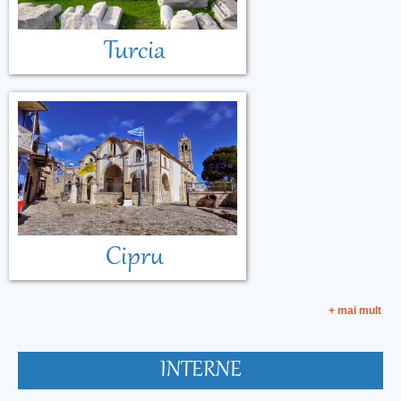
Turcia
Cipru
+ mai mult
INTERNE