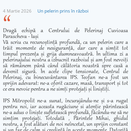
4 Martie 2026
Un pelerin prins în război
Dragă echipă a Centrului de Pelerinaj Cuvioasa
Parascheva - Iași
Vă scriu cu recunoștință profundă, ca un pelerin care a
trăit momente de nesiguranță, dar care a simțit tot
timpul prezența și grija dumneavoastră. În ultima zi a
pelerinajului nostru a izbucnit razboiul și am fost nevoiți
să rămânem până când călătoria noastră spre casă a
devenit sigură. În acele clipe tensionate, Centrul de
Pelerinaj, cu binecuvântarea IPS. Teofan ne-a fost un
sprijin adevarat: ne-a oferit cazare, masă, transport și tot
ce era nevoie pentru a ne simți protejați și liniștiți.
IPS Mitropolit ne-a sunat, încurajându-ne și s-a rugat
pentru noi, iar aceasta rugăciune si atenție părintească
ne-a adus o liniște sufletească profundă, făcându-ne să ne
simțim protejați. Totodată , Părintele Mihai, ghidul
nostru, a fost alături de noi neîncetat, un sprijin constant
și un far de calm și credință în aceste momente. Datorită