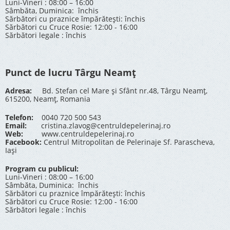
Luni-Vineri : 08:00 – 16:00
Sâmbăta, Duminica: închis
Sărbători cu praznice împărătești: închis
Sărbători cu Cruce Rosie: 12:00 - 16:00
Sărbători legale : închis
Punct de lucru Târgu Neamț
Adresa:
Bd. Stefan cel Mare și Sfânt nr.48, Târgu Neamț,
615200, Neamț, Romania
Telefon:
0040 720 500 543
Email:
cristina.zlavog@centruldepelerinaj.ro
Web:
www.centruldepelerinaj.ro
Facebook:
Centrul Mitropolitan de Pelerinaje Sf. Parascheva,
Iași
Program cu publicul:
Luni-Vineri : 08:00 – 16:00
Sâmbăta, Duminica: închis
Sărbători cu praznice împărătești: închis
Sărbători cu Cruce Rosie: 12:00 - 16:00
Sărbători legale : închis