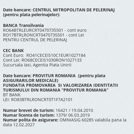
Date bancare: CENTRUL MITROPOLITAN DE PELERINAJ
(pentru plata pelerinajelor):
BANCA Transilvania
RO64BTRLEURCRT0470735501 - cont euro
RO17BTRLRONCRT0470735501 - cont Lei
PENTRU CENTRUL DE PELERINAJ
CEC BANK
Cont Euro: RO41CECEIS10C1EUR1027184
Cont Lei: RO68CECEIS1030RON1027133
Sucursala Iasi, Agentia Piata Unirii
Date bancare: PROVITUR ROMANIA (pentru plata
ASIGURARILOR MEDICALE)
FUNDATIA PROMOVAREA SI VALORIZAREA IDENTITATII
TURISMULUI DIN ROMANIA “PROVITUR ROMANIA”
BT BANK
LEI: RO83BTRLRONCRT0T1F7A2101
Numar brevet de turism:
16421 / 19.04.2010
Numar licenta de turism:
1379/ 06.03.2019
Numar polita de asigurare:
OMNIASIG 60285 valabila pana la
data 12.02.2027