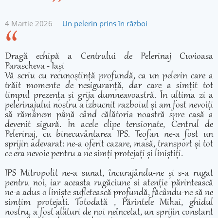
4 Martie 2026
Un pelerin prins în război
Dragă echipă a Centrului de Pelerinaj Cuvioasa
Parascheva - Iași
Vă scriu cu recunoștință profundă, ca un pelerin care a
trăit momente de nesiguranță, dar care a simțit tot
timpul prezența și grija dumneavoastră. În ultima zi a
pelerinajului nostru a izbucnit razboiul și am fost nevoiți
să rămânem până când călătoria noastră spre casă a
devenit sigură. În acele clipe tensionate, Centrul de
Pelerinaj, cu binecuvântarea IPS. Teofan ne-a fost un
sprijin adevarat: ne-a oferit cazare, masă, transport și tot
ce era nevoie pentru a ne simți protejați și liniștiți.
IPS Mitropolit ne-a sunat, încurajându-ne și s-a rugat
pentru noi, iar aceasta rugăciune si atenție părintească
ne-a adus o liniște sufletească profundă, făcându-ne să ne
simțim protejați. Totodată , Părintele Mihai, ghidul
nostru, a fost alături de noi neîncetat, un sprijin constant