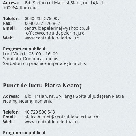
Adresa:
Bd. Stefan cel Mare si Sfant, nr. 14,Iasi -
700064, Romania
Telefon:
0040 232 276 907
Fax:
0040 232 276 867
Email:
centruldepelerinaj@yahoo.co.uk
office@centruldepelerinaj.ro
Web:
www.centruldepelerinaj.ro
Program cu publicul:
Luni-Vineri : 08 :00 – 16 :00
Sâmbăta, Duminica: închis
Sărbători cu praznice împărătești: închis
Punct de lucru Piatra Neamț
Adresa:
Bld. Traian, nr. 3A, lângă Spitalul Județean Piatra
Neamț, Neamț, Romania
Telefon:
40 720 500 543
Email:
piatra.neamt@centruldepelerinaj.ro
Web:
www.centruldepelerinaj.ro
Program cu publicul: