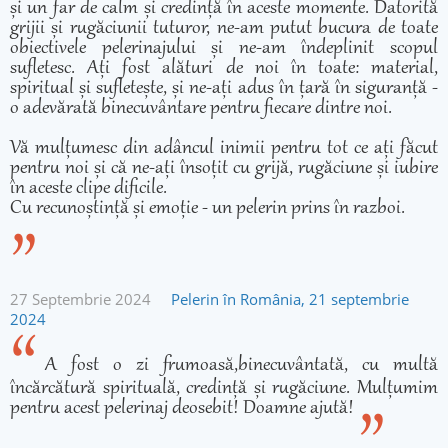
și un far de calm și credință în aceste momente. Datorită
grijii și rugăciunii tuturor, ne-am putut bucura de toate
obiectivele pelerinajului și ne-am îndeplinit scopul
sufletesc. Ați fost alături de noi în toate: material,
spiritual și sufletește, și ne-ați adus în țară în siguranță -
o adevărată binecuvântare pentru fiecare dintre noi.
Vă mulțumesc din adâncul inimii pentru tot ce ați făcut
pentru noi și că ne-ați însoțit cu grijă, rugăciune și iubire
în aceste clipe dificile.
Cu recunoștință și emoție - un pelerin prins în razboi.
27 Septembrie 2024
Pelerin în România, 21 septembrie
2024
A fost o zi frumoasă,binecuvântată, cu multă
încărcătură spirituală, credință și rugăciune. Mulțumim
pentru acest pelerinaj deosebit! Doamne ajută!