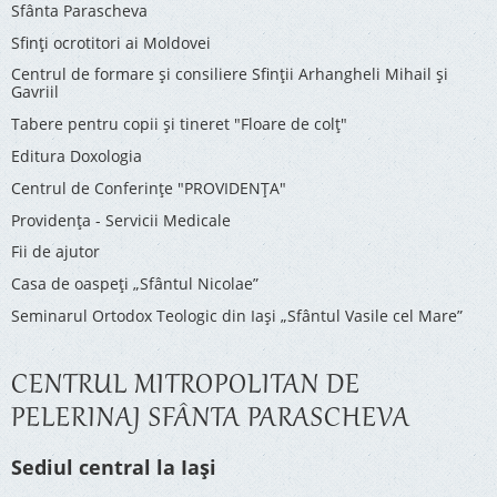
Sfânta Parascheva
Sfinți ocrotitori ai Moldovei
Centrul de formare și consiliere Sfinții Arhangheli Mihail și
Gavriil
Tabere pentru copii şi tineret "Floare de colţ"
Editura Doxologia
Centrul de Conferinţe "PROVIDENŢA"
Providenţa - Servicii Medicale
Fii de ajutor
Casa de oaspeți „Sfântul Nicolae”
Seminarul Ortodox Teologic din Iași „Sfântul Vasile cel Mare”
CENTRUL MITROPOLITAN DE
PELERINAJ SFÂNTA PARASCHEVA
Sediul central la Iași