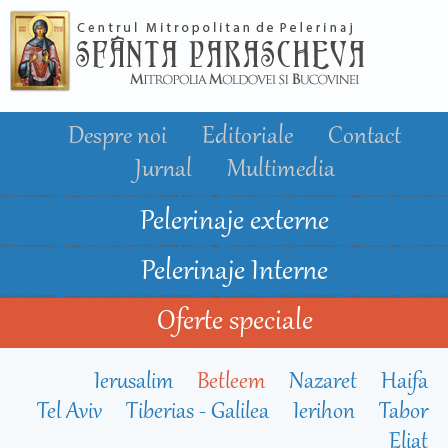
Mergi la
conţinutul
principal
Despre noi
Editoriale
Contact
Jurnal
Multimedia
Pelerinaje externe
Pelerinaje Interne
Oferte speciale
Ierusalim
Betleem
Nazaret
Haifa
Tel Aviv
Tiberias - Galilea
Ierihon
Tabor
Eliat