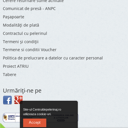
Cerere returnare sume achitate
Comunicat de presă - ANPC
Pașapoarte
Modalități de plată
Contractul cu pelerinul
Termeni și condiții
Termene si conditii Voucher
Politica de prelucrare a datelor cu caracter personal
Proiect ATRIU
Tabere
Urmăriţi-ne pe
Site-ul Centruldepelerinaj.ro
utilizeaza cookie-uri.
Accept