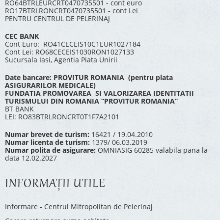
RO64BTRLEURCRT0470735501 - cont euro
RO17BTRLRONCRT0470735501 - cont Lei
PENTRU CENTRUL DE PELERINAJ
CEC BANK
Cont Euro: RO41CECEIS10C1EUR1027184
Cont Lei: RO68CECEIS1030RON1027133
Sucursala Iasi, Agentia Piata Unirii
Date bancare: PROVITUR ROMANIA (pentru plata
ASIGURARILOR MEDICALE)
FUNDATIA PROMOVAREA SI VALORIZAREA IDENTITATII
TURISMULUI DIN ROMANIA “PROVITUR ROMANIA”
BT BANK
LEI: RO83BTRLRONCRT0T1F7A2101
Numar brevet de turism:
16421 / 19.04.2010
Numar licenta de turism:
1379/ 06.03.2019
Numar polita de asigurare:
OMNIASIG 60285 valabila pana la
data 12.02.2027
INFORMAŢII UTILE
Informare - Centrul Mitropolitan de Pelerinaj