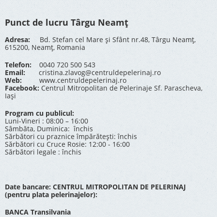
Punct de lucru Târgu Neamț
Adresa:
Bd. Stefan cel Mare și Sfânt nr.48, Târgu Neamț,
615200, Neamț, Romania
Telefon:
0040 720 500 543
Email:
cristina.zlavog@centruldepelerinaj.ro
Web:
www.centruldepelerinaj.ro
Facebook:
Centrul Mitropolitan de Pelerinaje Sf. Parascheva,
Iași
Program cu publicul:
Luni-Vineri : 08:00 – 16:00
Sâmbăta, Duminica: închis
Sărbători cu praznice împărătești: închis
Sărbători cu Cruce Rosie: 12:00 - 16:00
Sărbători legale : închis
Date bancare: CENTRUL MITROPOLITAN DE PELERINAJ
(pentru plata pelerinajelor):
BANCA Transilvania