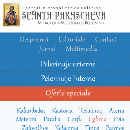
Mergi la
conţinutul
principal
Despre noi
Editoriale
Contact
Jurnal
Multimedia
Pelerinaje externe
Pelerinaje Interne
Oferte speciale
Kalambaka
Kastoria
Tesalonic
Atena
Meteora
Paralia
Corfu
Eghina
Evia
Zakynthos
Kefalonia
Tinos
Patmos