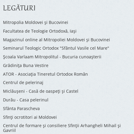
LEGĂTURI
Mitropolia Moldovei și Bucovinei
Facultatea de Teologie Ortodoxă, Iaşi
Magazinul online al Mitropoliei Moldovei și Bucovinei
Seminarul Teologic Ortodox "Sfântul Vasile cel Mare"
Şcoala Varlaam Mitropolitul - Bucuria cunoaşterii
Grădinița Buna Vestire
ATOR - Asociaţia Tineretul Ortodox Român
Centrul de pelerinaj
Miclăușeni - Casă de oaspeţi şi Castel
Durău - Casa pelerinul
Sfânta Parascheva
Sfinți ocrotitori ai Moldovei
Centrul de formare și consiliere Sfinții Arhangheli Mihail și
Gavriil