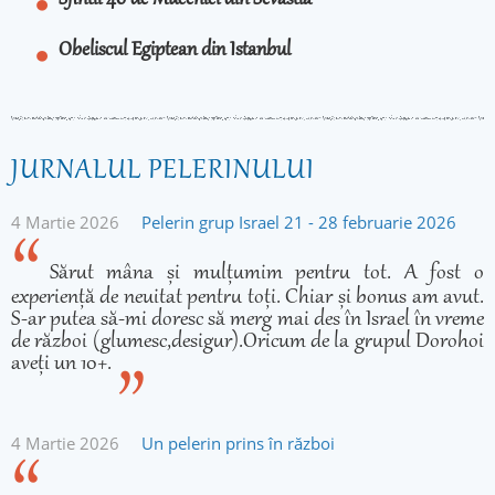
Sfintii 40 de Mucenici din Sevastia
Obeliscul Egiptean din Istanbul
JURNALUL PELERINULUI
4 Martie 2026
Pelerin grup Israel 21 - 28 februarie 2026
Sărut mâna și mulțumim pentru tot. A fost o
experiență de neuitat pentru toți. Chiar și bonus am avut.
S-ar putea să-mi doresc să merg mai des în Israel în vreme
de război (glumesc,desigur).Oricum de la grupul Dorohoi
aveți un 10+.
4 Martie 2026
Un pelerin prins în război