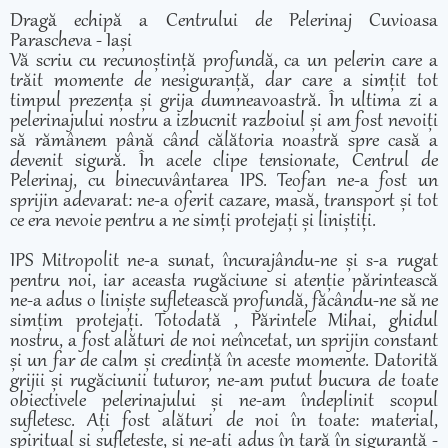
Dragă echipă a Centrului de Pelerinaj Cuvioasa
Parascheva - Iași
Vă scriu cu recunoștință profundă, ca un pelerin care a
trăit momente de nesiguranță, dar care a simțit tot
timpul prezența și grija dumneavoastră. În ultima zi a
pelerinajului nostru a izbucnit razboiul și am fost nevoiți
să rămânem până când călătoria noastră spre casă a
devenit sigură. În acele clipe tensionate, Centrul de
Pelerinaj, cu binecuvântarea IPS. Teofan ne-a fost un
sprijin adevarat: ne-a oferit cazare, masă, transport și tot
ce era nevoie pentru a ne simți protejați și liniștiți.
IPS Mitropolit ne-a sunat, încurajându-ne și s-a rugat
pentru noi, iar aceasta rugăciune si atenție părintească
ne-a adus o liniște sufletească profundă, făcându-ne să ne
simțim protejați. Totodată , Părintele Mihai, ghidul
nostru, a fost alături de noi neîncetat, un sprijin constant
și un far de calm și credință în aceste momente. Datorită
grijii și rugăciunii tuturor, ne-am putut bucura de toate
obiectivele pelerinajului și ne-am îndeplinit scopul
sufletesc. Ați fost alături de noi în toate: material,
spiritual și sufletește, și ne-ați adus în țară în siguranță -