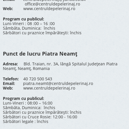
office@centruldepelerinaj.ro
Web:
www.centruldepelerinaj.ro
Program cu publicul:
Luni-Vineri : 08 :00 – 16 :00
Sâmbăta, Duminica: închis
Sărbători cu praznice împărătești: închis
Punct de lucru Piatra Neamț
Adresa:
Bld. Traian, nr. 3A, lângă Spitalul Județean Piatra
Neamț, Neamț, Romania
Telefon:
40 720 500 543
Email:
piatra.neamt@centruldepelerinaj.ro
Web:
www.centruldepelerinaj.ro
Program cu publicul:
Luni-Vineri : 08:00 – 16:00
Sâmbăta, Duminica: închis
Sărbători cu praznice împărătești: închis
Sărbători cu Cruce Rosie: 12:00 - 16:00
Sărbători legale : închis