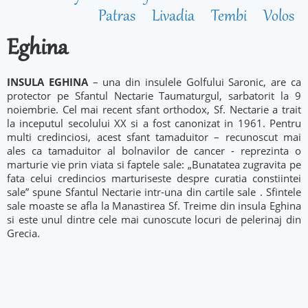
Patras
Livadia
Tembi
Volos
Eghina
INSULA EGHINA
– una din insulele Golfului Saronic, are ca
protector pe Sfantul Nectarie Taumaturgul, sarbatorit la 9
noiembrie. Cel mai recent sfant orthodox, Sf. Nectarie a trait
la inceputul secolului XX si a fost canonizat in 1961. Pentru
multi credinciosi, acest sfant tamaduitor – recunoscut mai
ales ca tamaduitor al bolnavilor de cancer - reprezinta o
marturie vie prin viata si faptele sale: „Bunatatea zugravita pe
fata celui credincios marturiseste despre curatia constiintei
sale” spune Sfantul Nectarie intr-una din cartile sale . Sfintele
sale moaste se afla la Manastirea Sf. Treime din insula Eghina
si este unul dintre cele mai cunoscute locuri de pelerinaj din
Grecia.