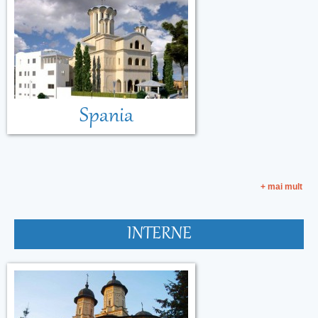
Spania
+ mai mult
INTERNE
Malta
Muntenegru