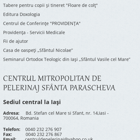
Tabere pentru copii şi tineret "Floare de colţ"
Editura Doxologia
Centrul de Conferinţe "PROVIDENŢA"
Providenţa - Servicii Medicale
Fii de ajutor
Casa de oaspeți „Sfântul Nicolae”
Seminarul Ortodox Teologic din Iași „Sfântul Vasile cel Mare”
CENTRUL MITROPOLITAN DE
PELERINAJ SFÂNTA PARASCHEVA
Sediul central la Iași
Adresa:
Bd. Stefan cel Mare si Sfant, nr. 14,Iasi -
700064, Romania
Telefon:
0040 232 276 907
Fax:
0040 232 276 867
Email:
centruldepelerinaj@yahoo.co.uk