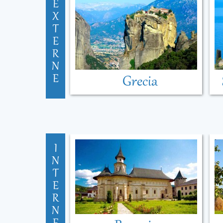
E
X
T
E
R
N
E
Grecia
I
N
T
E
R
N