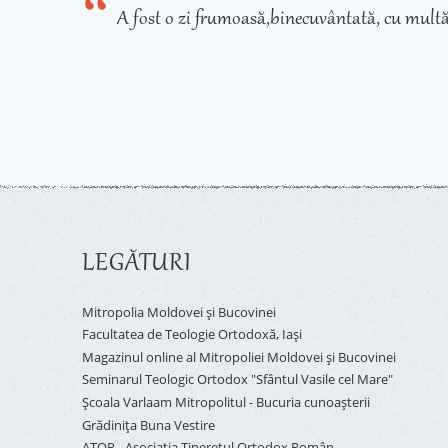
A fost o zi frumoasă,binecuvântată, cu multă
LEGĂTURI
Mitropolia Moldovei și Bucovinei
Facultatea de Teologie Ortodoxă, Iaşi
Magazinul online al Mitropoliei Moldovei și Bucovinei
Seminarul Teologic Ortodox "Sfântul Vasile cel Mare"
Şcoala Varlaam Mitropolitul - Bucuria cunoaşterii
Grădinița Buna Vestire
ATOR - Asociaţia Tineretul Ortodox Român