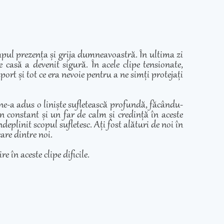
mpul prezența și grija dumneavoastră. În ultima zi
casă a devenit sigură. În acele clipe tensionate,
ort și tot ce era nevoie pentru a ne simți protejați
 ne-a adus o liniște sufletească profundă, făcându-
in constant și un far de calm și credință în aceste
eplinit scopul sufletesc. Ați fost alături de noi în
care dintre noi.
e în aceste clipe dificile.