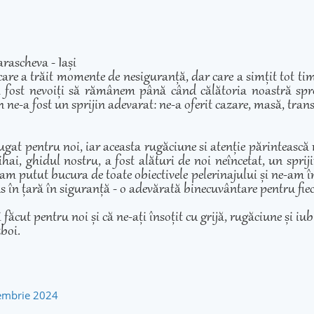
rascheva - Iași
care a trăit momente de nesiguranță, dar care a simțit tot ti
 fost nevoiți să rămânem până când călătoria noastră spre 
 ne-a fost un sprijin adevarat: ne-a oferit cazare, masă, transp
ugat pentru noi, iar aceasta rugăciune si atenție părintească
hai, ghidul nostru, a fost alături de noi neîncetat, un sprij
am putut bucura de toate obiectivele pelerinajului și ne-am înd
adus în țară în siguranță - o adevărată binecuvântare pentru fie
cut pentru noi și că ne-ați însoțit cu grijă, rugăciune și iubir
zboi.
tembrie 2024