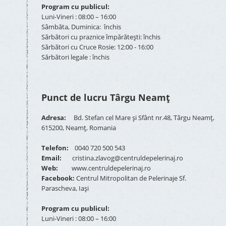
Program cu publicul:
Luni-Vineri : 08:00 – 16:00
Sâmbăta, Duminica: închis
Sărbători cu praznice împărătești: închis
Sărbători cu Cruce Rosie: 12:00 - 16:00
Sărbători legale : închis
Punct de lucru Târgu Neamț
Adresa:
Bd. Stefan cel Mare și Sfânt nr.48, Târgu Neamț,
615200, Neamț, Romania
Telefon:
0040 720 500 543
Email:
cristina.zlavog@centruldepelerinaj.ro
Web:
www.centruldepelerinaj.ro
Facebook:
Centrul Mitropolitan de Pelerinaje Sf.
Parascheva, Iași
Program cu publicul:
Luni-Vineri : 08:00 – 16:00