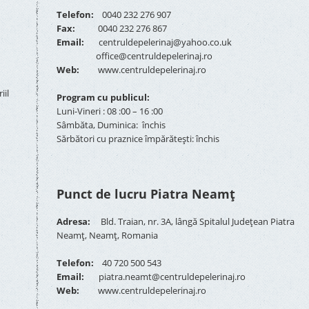
Telefon:
0040 232 276 907
Fax:
0040 232 276 867
Email:
centruldepelerinaj@yahoo.co.uk
office@centruldepelerinaj.ro
Web:
www.centruldepelerinaj.ro
iil
Program cu publicul:
Luni-Vineri : 08 :00 – 16 :00
Sâmbăta, Duminica: închis
Sărbători cu praznice împărătești: închis
Punct de lucru Piatra Neamț
Adresa:
Bld. Traian, nr. 3A, lângă Spitalul Județean Piatra
Neamț, Neamț, Romania
Telefon:
40 720 500 543
Email:
piatra.neamt@centruldepelerinaj.ro
Web:
www.centruldepelerinaj.ro