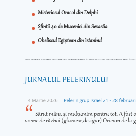
Misteriosul Oracol din Delphi
Sfintii 40 de Mucenici din Sevastia
Obeliscul Egiptean din Istanbul
JURNALUL PELERINULUI
4 Martie 2026
Pelerin grup Israel 21 - 28 februa
Sărut mâna și mulțumim pentru tot. A fost o 
vreme de război (glumesc,desigur).Oricum de la g