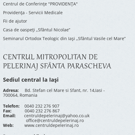
Centrul de Conferinţe "PROVIDENŢA"
Providenţa - Servicii Medicale
Fii de ajutor
Casa de oaspeți „Sfântul Nicolae”
Seminarul Ortodox Teologic din Iași „Sfântul Vasile cel Mare”
CENTRUL MITROPOLITAN DE
PELERINAJ SFÂNTA PARASCHEVA
Sediul central la Iași
Adresa:
Bd. Stefan cel Mare si Sfant, nr. 14,Iasi -
700064, Romania
Telefon:
0040 232 276 907
Fax:
0040 232 276 867
Email:
centruldepelerinaj@yahoo.co.uk
office@centruldepelerinaj.ro
Web:
www.centruldepelerinaj.ro