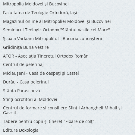
Mitropolia Moldovei și Bucovinei
Facultatea de Teologie Ortodoxă, Iaşi
Magazinul online al Mitropoliei Moldovei și Bucovinei
Seminarul Teologic Ortodox "Sfântul Vasile cel Mare"
Şcoala Varlaam Mitropolitul - Bucuria cunoaşterii
Grădinița Buna Vestire
ATOR - Asociaţia Tineretul Ortodox Român
Centrul de pelerinaj
Miclăușeni - Casă de oaspeţi şi Castel
Durău - Casa pelerinul
Sfânta Parascheva
Sfinți ocrotitori ai Moldovei
Centrul de formare și consiliere Sfinții Arhangheli Mihail și
Gavriil
Tabere pentru copii şi tineret "Floare de colţ"
Editura Doxologia