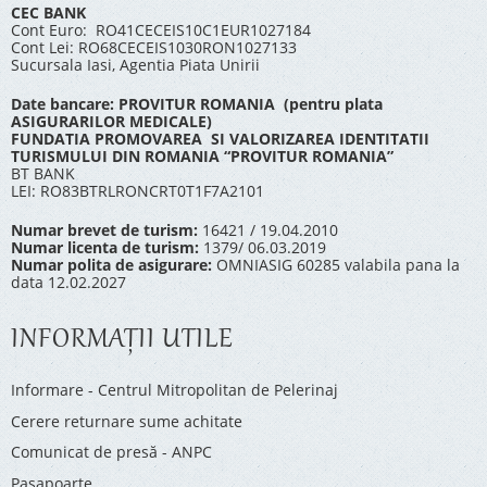
CEC BANK
Cont Euro: RO41CECEIS10C1EUR1027184
Cont Lei: RO68CECEIS1030RON1027133
Sucursala Iasi, Agentia Piata Unirii
Date bancare: PROVITUR ROMANIA (pentru plata
ASIGURARILOR MEDICALE)
FUNDATIA PROMOVAREA SI VALORIZAREA IDENTITATII
TURISMULUI DIN ROMANIA “PROVITUR ROMANIA”
BT BANK
LEI: RO83BTRLRONCRT0T1F7A2101
Numar brevet de turism:
16421 / 19.04.2010
Numar licenta de turism:
1379/ 06.03.2019
Numar polita de asigurare:
OMNIASIG 60285 valabila pana la
data 12.02.2027
INFORMAŢII UTILE
Informare - Centrul Mitropolitan de Pelerinaj
Cerere returnare sume achitate
Comunicat de presă - ANPC
Pașapoarte