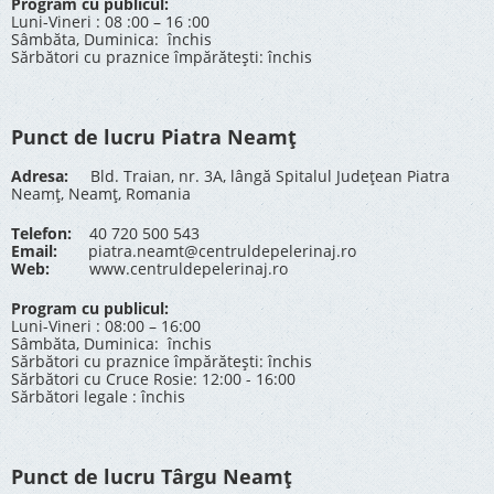
Program cu publicul:
Luni-Vineri : 08 :00 – 16 :00
Sâmbăta, Duminica: închis
Sărbători cu praznice împărătești: închis
Punct de lucru Piatra Neamț
Adresa:
Bld. Traian, nr. 3A, lângă Spitalul Județean Piatra
Neamț, Neamț, Romania
Telefon:
40 720 500 543
Email:
piatra.neamt@centruldepelerinaj.ro
Web:
www.centruldepelerinaj.ro
Program cu publicul:
Luni-Vineri : 08:00 – 16:00
Sâmbăta, Duminica: închis
Sărbători cu praznice împărătești: închis
Sărbători cu Cruce Rosie: 12:00 - 16:00
Sărbători legale : închis
Punct de lucru Târgu Neamț