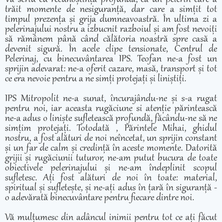
trăit momente de nesiguranță, dar care a simțit tot
timpul prezența și grija dumneavoastră. În ultima zi a
pelerinajului nostru a izbucnit razboiul și am fost nevoiți
să rămânem până când călătoria noastră spre casă a
devenit sigură. În acele clipe tensionate, Centrul de
Pelerinaj, cu binecuvântarea IPS. Teofan ne-a fost un
sprijin adevarat: ne-a oferit cazare, masă, transport și tot
ce era nevoie pentru a ne simți protejați și liniștiți.
IPS Mitropolit ne-a sunat, încurajându-ne și s-a rugat
pentru noi, iar aceasta rugăciune si atenție părintească
ne-a adus o liniște sufletească profundă, făcându-ne să ne
simțim protejați. Totodată , Părintele Mihai, ghidul
nostru, a fost alături de noi neîncetat, un sprijin constant
și un far de calm și credință în aceste momente. Datorită
grijii și rugăciunii tuturor, ne-am putut bucura de toate
obiectivele pelerinajului și ne-am îndeplinit scopul
sufletesc. Ați fost alături de noi în toate: material,
spiritual și sufletește, și ne-ați adus în țară în siguranță -
o adevărată binecuvântare pentru fiecare dintre noi.
Vă mulțumesc din adâncul inimii pentru tot ce ați făcut