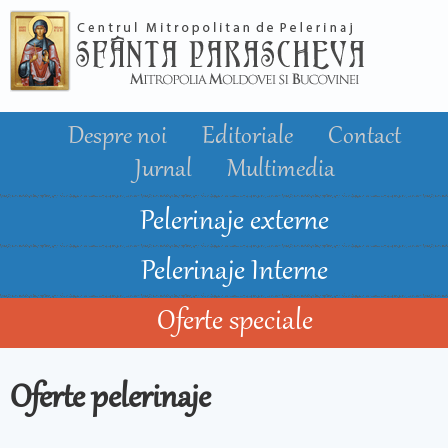
Mergi la
conţinutul
principal
Despre noi
Editoriale
Contact
Jurnal
Multimedia
Pelerinaje externe
Pelerinaje Interne
Oferte speciale
Oferte pelerinaje