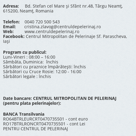
Adresa:
Bd. Stefan cel Mare și Sfânt nr.48, Târgu Neamț,
615200, Neamț, Romania
Telefon:
0040 720 500 543
Email:
cristina.zlavog@centruldepelerinaj.ro
Web:
www.centruldepelerinaj.ro
Facebook:
Centrul Mitropolitan de Pelerinaje Sf. Parascheva,
Iași
Program cu publicul:
Luni-Vineri : 08:00 – 16:00
Sâmbăta, Duminica: închis
Sărbători cu praznice împărătești: închis
Sărbători cu Cruce Rosie: 12:00 - 16:00
Sărbători legale : închis
Date bancare: CENTRUL MITROPOLITAN DE PELERINAJ
(pentru plata pelerinajelor):
BANCA Transilvania
RO64BTRLEURCRT0470735501 - cont euro
RO17BTRLRONCRT0470735501 - cont Lei
PENTRU CENTRUL DE PELERINAJ