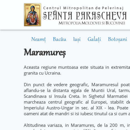
Neamț
Bacău
Iași
Galați
Botoșani
Maramureș
Aceasta regiune muntoasa este situata in extremita
granita cu Ucraina.
Din punct de vedere geografic, Maramuresul poate 
aflandu-se la distanta egala de Muntii Ural, tarmu
Scandinava si Insula Creta. In Sighetul Marmatiei 
marcheaza centrul geografic al Europei, stabilit d
Imperiului Austro-Ungar in sec. al XIX - lea. Poat
oameni atat de mandri si isi iubesc tinutul ca si cum a
Altitudinea variaza, in Maramures, de la 200 m, in