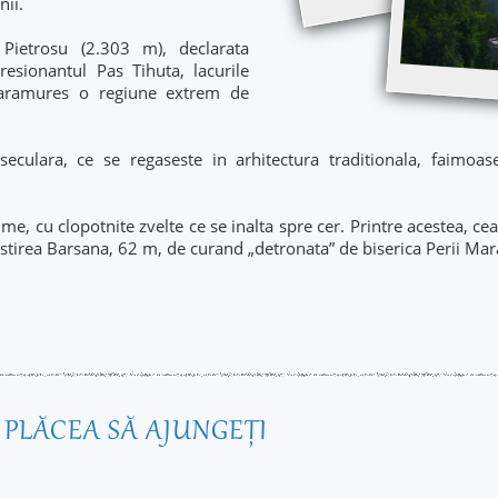
nii.
Pietrosu (2.303 m), declarata
sionantul Pas Tihuta, lacurile
 Maramures o regiune extrem de
eculara, ce se regaseste in arhitectura traditionala, faimoase
ume, cu clopotnite zvelte ce se inalta spre cer. Printre acestea, c
tirea Barsana, 62 m, de curand „detronata” de biserica Perii Mara
R PLĂCEA SĂ AJUNGEŢI