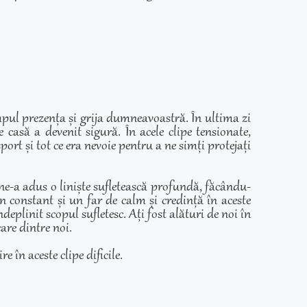
mpul prezența și grija dumneavoastră. În ultima zi
casă a devenit sigură. În acele clipe tensionate,
ort și tot ce era nevoie pentru a ne simți protejați
 ne-a adus o liniște sufletească profundă, făcându-
in constant și un far de calm și credință în aceste
eplinit scopul sufletesc. Ați fost alături de noi în
care dintre noi.
e în aceste clipe dificile.