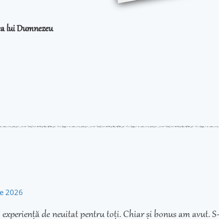
rea lui Dumnezeu
ie 2026
experiență de neuitat pentru toți. Chiar și bonus am avut. S-