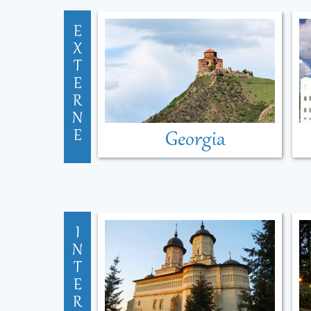
E
X
T
E
R
N
E
Georgia
I
N
T
E
R