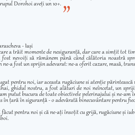
rupul Dorohoi aveți un 10+.
rascheva - Iași
care a trăit momente de nesiguranță, dar care a simțit tot ti
 fost nevoiți să rămânem până când călătoria noastră spre 
 ne-a fost un sprijin adevarat: ne-a oferit cazare, masă, transp
ugat pentru noi, iar aceasta rugăciune si atenție părintească
hai, ghidul nostru, a fost alături de noi neîncetat, un sprij
am putut bucura de toate obiectivele pelerinajului și ne-am înd
adus în țară în siguranță - o adevărată binecuvântare pentru fie
cut pentru noi și că ne-ați însoțit cu grijă, rugăciune și iubir
zboi.