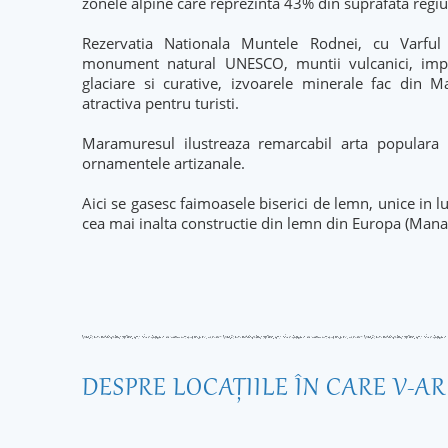
zonele alpine care reprezinta 43% din suprafata regiu
Rezervatia Nationala Muntele Rodnei, cu Varful 
monument natural UNESCO, muntii vulcanici, impre
glaciare si curative, izvoarele minerale fac din
atractiva pentru turisti.
Maramuresul ilustreaza remarcabil arta populara s
ornamentele artizanale.
Aici se gasesc faimoasele biserici de lemn, unice in l
cea mai inalta constructie din lemn din Europa (Manas
DESPRE LOCAŢIILE ÎN CARE V-A