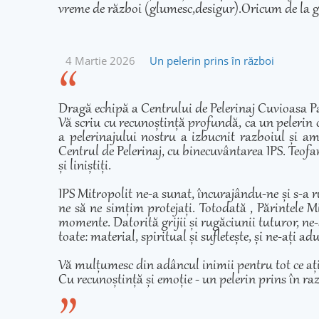
vreme de război (glumesc,desigur).Oricum de la g
4 Martie 2026
Un pelerin prins în război
Dragă echipă a Centrului de Pelerinaj Cuvioasa Pa
Vă scriu cu recunoștință profundă, ca un pelerin 
a pelerinajului nostru a izbucnit razboiul și am
Centrul de Pelerinaj, cu binecuvântarea IPS. Teofan
și liniștiți.
IPS Mitropolit ne-a sunat, încurajându-ne și s-a r
ne să ne simțim protejați. Totodată , Părintele Mi
momente. Datorită grijii și rugăciunii tuturor, ne-
toate: material, spiritual și sufletește, și ne-ați 
Vă mulțumesc din adâncul inimii pentru tot ce ați fă
Cu recunoștință și emoție - un pelerin prins în ra