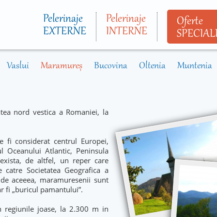
Mergi la
conţinutul
Pelerinaje
Pelerinaje
Oferte
principal
EXTERNE
INTERNE
SPECIAL
Vaslui
Maramureș
Bucovina
Oltenia
Muntenia
tea nord vestica a Romaniei, la
fi considerat centrul Europei,
l Oceanului Atlantic, Peninsula
exista, de altfel, un reper care
e catre Societatea Geografica a
e de aceeea, maramuresenii sunt
r fi „buricul pamantului”.
 regiunile joase, la 2.300 m in