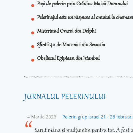
Pași de pelerin prin Grădina Maicii Domnului
Pelerinajul este un răspuns al omului la chema
Misteriosul Oracol din Delphi
Sfintii 40 de Mucenici din Sevastia
Obeliscul Egiptean din Istanbul
JURNALUL PELERINULUI
4 Martie 2026
Pelerin grup Israel 21 - 28 februar
Sărut mâna și mulțumim pentru tot. A fost o 