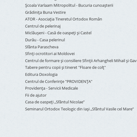
Şcoala Varlaam Mitropolitul - Bucuria cunoaşterii
Grădinița Buna Vestire
ATOR - Asociaţia Tineretul Ortodox Român
Centrul de pelerinaj
Miclăușeni - Casă de oaspeţi şi Castel
Durău - Casa pelerinul
Sfânta Parascheva
Sfinți ocrotitori ai Moldovei
Centrul de formare și consiliere Sfinții Arhangheli Mihail și Gavr
Tabere pentru copii şi tineret "Floare de colţ"
Editura Doxologia
Centrul de Conferinţe "PROVIDENŢA"
Providenţa - Servicii Medicale
Fii de ajutor
Casa de oaspeți „Sfântul Nicolae”
Seminarul Ortodox Teologic din Iași „Sfântul Vasile cel Mare”