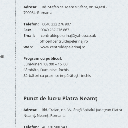
Adresa:
Bd. Stefan cel Mare si Sfant, nr. 14,Iasi -
700064, Romania
Telefon:
0040 232 276 907
Fax:
0040 232 276 867
Email:
centruldepelerinaj@yahoo.co.uk
office@centruldepelerinaj.ro
Web:
www.centruldepelerinaj.ro
iil
Program cu publicul:
Luni-Vineri : 08 :00 – 16 :00
Sâmbăta, Duminica: închis
Sărbători cu praznice împărătești: închis
Punct de lucru Piatra Neamț
Adresa:
Bld. Traian, nr. 3A, lângă Spitalul Județean Piatra
Neamț, Neamț, Romania
Telefon:
40 720 500 543