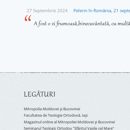
27 Septembrie 2024
Pelerin în România, 21 sep
A fost o zi frumoasă,binecuvântată, cu multă
LEGĂTURI
Mitropolia Moldovei și Bucovinei
Facultatea de Teologie Ortodoxă, Iaşi
Magazinul online al Mitropoliei Moldovei și Bucovinei
Seminarul Teologic Ortodox "Sfântul Vasile cel Mare"