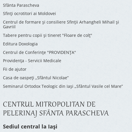
Sfânta Parascheva
Sfinți ocrotitori ai Moldovei
Centrul de formare și consiliere Sfinții Arhangheli Mihail și
Gavriil
Tabere pentru copii şi tineret "Floare de colţ"
Editura Doxologia
Centrul de Conferinţe "PROVIDENŢA"
Providenţa - Servicii Medicale
Fii de ajutor
Casa de oaspeți „Sfântul Nicolae”
Seminarul Ortodox Teologic din Iași „Sfântul Vasile cel Mare”
CENTRUL MITROPOLITAN DE
PELERINAJ SFÂNTA PARASCHEVA
Sediul central la Iași