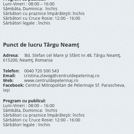
Luni-Vineri : 08:00 – 16:00
Sâmbăta, Duminica: închis
Sărbători cu praznice împărătești: închis
Sărbători cu Cruce Rosie: 12:00 - 16:00
Sărbători legale : închis
Punct de lucru Târgu Neamț
Adresa:
Bd. Stefan cel Mare și Sfânt nr.48, Târgu Neamț,
615200, Neamț, Romania
Telefon:
0040 720 500 543
Email:
cristina.zlavog@centruldepelerinaj.ro
Web:
www.centruldepelerinaj.ro
Facebook:
Centrul Mitropolitan de Pelerinaje Sf. Parascheva,
Iași
Program cu publicul:
Luni-Vineri : 08:00 – 16:00
Sâmbăta, Duminica: închis
Sărbători cu praznice împărătești: închis
Sărbători cu Cruce Rosie: 12:00 - 16:00
Sărbători legale : închis