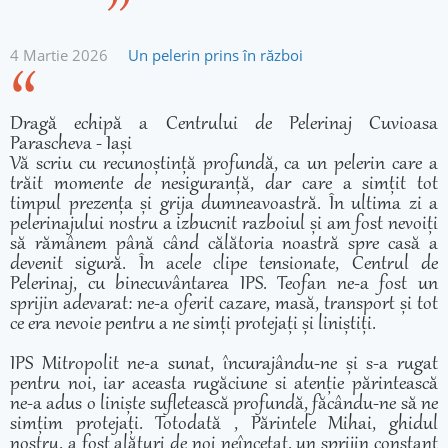
4 Martie 2026
Un pelerin prins în război
Dragă echipă a Centrului de Pelerinaj Cuvioasa
Parascheva - Iași
Vă scriu cu recunoștință profundă, ca un pelerin care a
trăit momente de nesiguranță, dar care a simțit tot
timpul prezența și grija dumneavoastră. În ultima zi a
pelerinajului nostru a izbucnit razboiul și am fost nevoiți
să rămânem până când călătoria noastră spre casă a
devenit sigură. În acele clipe tensionate, Centrul de
Pelerinaj, cu binecuvântarea IPS. Teofan ne-a fost un
sprijin adevarat: ne-a oferit cazare, masă, transport și tot
ce era nevoie pentru a ne simți protejați și liniștiți.
IPS Mitropolit ne-a sunat, încurajându-ne și s-a rugat
pentru noi, iar aceasta rugăciune si atenție părintească
ne-a adus o liniște sufletească profundă, făcându-ne să ne
simțim protejați. Totodată , Părintele Mihai, ghidul
nostru, a fost alături de noi neîncetat, un sprijin constant