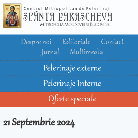
Mergi la
conţinutul
principal
Despre noi
Editoriale
Contact
Jurnal
Multimedia
Pelerinaje externe
Pelerinaje Interne
Oferte speciale
21 Septembrie 2024