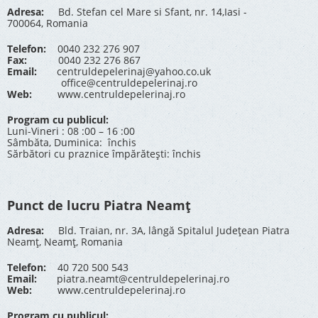
Adresa:
Bd. Stefan cel Mare si Sfant, nr. 14,Iasi -
700064, Romania
Telefon:
0040 232 276 907
Fax:
0040 232 276 867
Email:
centruldepelerinaj@yahoo.co.uk
office@centruldepelerinaj.ro
Web:
www.centruldepelerinaj.ro
Program cu publicul:
Luni-Vineri : 08 :00 – 16 :00
Sâmbăta, Duminica: închis
Sărbători cu praznice împărătești: închis
Punct de lucru Piatra Neamț
Adresa:
Bld. Traian, nr. 3A, lângă Spitalul Județean Piatra
Neamț, Neamț, Romania
Telefon:
40 720 500 543
Email:
piatra.neamt@centruldepelerinaj.ro
Web:
www.centruldepelerinaj.ro
Program cu publicul: