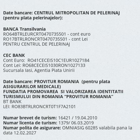
Date bancare: CENTRUL MITROPOLITAN DE PELERINAJ
(pentru plata pelerinajelor):
BANCA Transilvania
RO64BTRLEURCRT0470735501 - cont euro
RO17BTRLRONCRT0470735501 - cont Lei
PENTRU CENTRUL DE PELERINAJ
CEC BANK
Cont Euro: RO41CECEIS10C1EUR1027184
Cont Lei: RO68CECEIS1030RON1027133
Sucursala Iasi, Agentia Piata Unirii
Date bancare: PROVITUR ROMANIA (pentru plata
ASIGURARILOR MEDICALE)
FUNDATIA PROMOVAREA SI VALORIZAREA IDENTITATII
TURISMULUI DIN ROMANIA “PROVITUR ROMANIA”
BT BANK
LEI: RO83BTRLRONCRT0T1F7A2101
Numar brevet de turism:
16421 / 19.04.2010
Numar licenta de turism:
1379/ 06.03.2019
Numar polita de asigurare:
OMNIASIG 60285 valabila pana la
data 12.02.2027