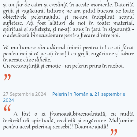
și un far de calm și credință în aceste momente. Datorită
grijii și rugăciunii tuturor, ne-am putut bucura de toate
obiectivele pelerinajului și ne-am îndeplinit scopul
sufletesc. Ați fost alături de noi în toate: material,
spiritual și sufletește, și ne-ați adus în țară în siguranță -
o adevărată binecuvântare pentru fiecare dintre noi.
Vă mulțumesc din adâncul inimii pentru tot ce ați făcut
pentru noi și că ne-ați însoțit cu grijă, rugăciune și iubire
în aceste clipe dificile.
Cu recunoștință și emoție - un pelerin prins în razboi.
27 Septembrie 2024
Pelerin în România, 21 septembrie
2024
A fost o zi frumoasă,binecuvântată, cu multă
încărcătură spirituală, credință și rugăciune. Mulțumim
pentru acest pelerinaj deosebit! Doamne ajută!