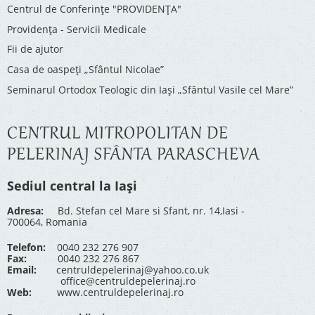
Centrul de Conferinţe "PROVIDENŢA"
Providenţa - Servicii Medicale
Fii de ajutor
Casa de oaspeți „Sfântul Nicolae”
Seminarul Ortodox Teologic din Iași „Sfântul Vasile cel Mare”
CENTRUL MITROPOLITAN DE
PELERINAJ SFÂNTA PARASCHEVA
Sediul central la Iași
Adresa:
Bd. Stefan cel Mare si Sfant, nr. 14,Iasi -
700064, Romania
Telefon:
0040 232 276 907
Fax:
0040 232 276 867
Email:
centruldepelerinaj@yahoo.co.uk
office@centruldepelerinaj.ro
Web:
www.centruldepelerinaj.ro