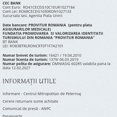
CEC BANK
Cont Euro: RO41CECEIS10C1EUR1027184
Cont Lei: RO68CECEIS1030RON1027133
Sucursala Iasi, Agentia Piata Unirii
Date bancare: PROVITUR ROMANIA (pentru plata
ASIGURARILOR MEDICALE)
FUNDATIA PROMOVAREA SI VALORIZAREA IDENTITATII
TURISMULUI DIN ROMANIA “PROVITUR ROMANIA”
BT BANK
LEI: RO83BTRLRONCRT0T1F7A2101
Numar brevet de turism:
16421 / 19.04.2010
Numar licenta de turism:
1379/ 06.03.2019
Numar polita de asigurare:
OMNIASIG 60285 valabila pana la
data 12.02.2027
INFORMAŢII UTILE
Informare - Centrul Mitropolitan de Pelerinaj
Cerere returnare sume achitate
Comunicat de presă - ANPC
Pașapoarte