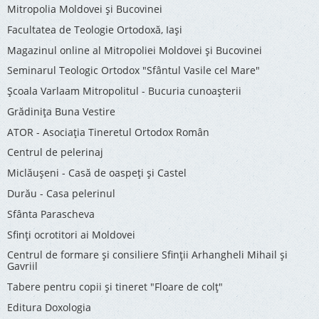
Mitropolia Moldovei și Bucovinei
Facultatea de Teologie Ortodoxă, Iaşi
Magazinul online al Mitropoliei Moldovei și Bucovinei
Seminarul Teologic Ortodox "Sfântul Vasile cel Mare"
Şcoala Varlaam Mitropolitul - Bucuria cunoaşterii
Grădinița Buna Vestire
ATOR - Asociaţia Tineretul Ortodox Român
Centrul de pelerinaj
Miclăușeni - Casă de oaspeţi şi Castel
Durău - Casa pelerinul
Sfânta Parascheva
Sfinți ocrotitori ai Moldovei
Centrul de formare și consiliere Sfinții Arhangheli Mihail și
Gavriil
Tabere pentru copii şi tineret "Floare de colţ"
Editura Doxologia