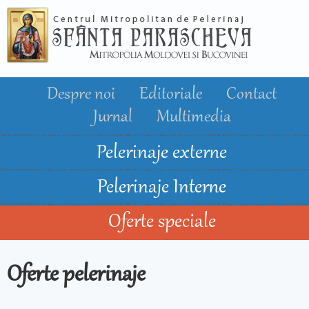
Mergi la
conţinutul
principal
Despre noi
Editoriale
Contact
Jurnal
Multimedia
Pelerinaje externe
Pelerinaje Interne
Oferte speciale
Oferte pelerinaje