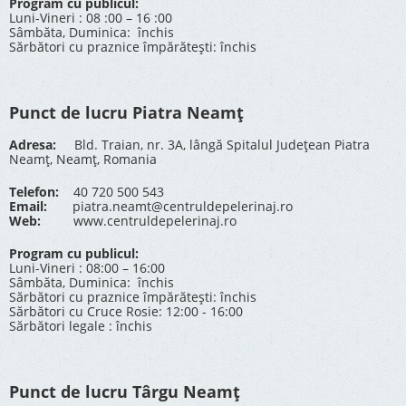
Program cu publicul:
Luni-Vineri : 08 :00 – 16 :00
Sâmbăta, Duminica: închis
Sărbători cu praznice împărătești: închis
Punct de lucru Piatra Neamț
Adresa:
Bld. Traian, nr. 3A, lângă Spitalul Județean Piatra
Neamț, Neamț, Romania
Telefon:
40 720 500 543
Email:
piatra.neamt@centruldepelerinaj.ro
Web:
www.centruldepelerinaj.ro
Program cu publicul:
Luni-Vineri : 08:00 – 16:00
Sâmbăta, Duminica: închis
Sărbători cu praznice împărătești: închis
Sărbători cu Cruce Rosie: 12:00 - 16:00
Sărbători legale : închis
Punct de lucru Târgu Neamț