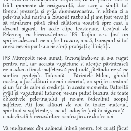
trăit momente de nesiguranță, dar care a simțit tot
timpul prezența și grija dumneavoastră. În ultima zi a
pelerinajului nostru a izbucnit razboiul și am fost nevoiți
să rămânem până când călătoria noastră spre casă a
devenit sigură. În acele clipe tensionate, Centrul de
Pelerinaj, cu binecuvântarea IPS. Teofan ne-a fost un
sprijin adevarat: ne-a oferit cazare, masă, transport și tot
ce era nevoie pentru a ne simți protejați și liniștiți.
IPS Mitropolit ne-a sunat, încurajându-ne și s-a rugat
pentru noi, iar aceasta rugăciune si atenție părintească
ne-a adus o liniște sufletească profundă, făcându-ne să ne
simțim protejați. Totodată , Părintele Mihai, ghidul
nostru, a fost alături de noi neîncetat, un sprijin constant
și un far de calm și credință în aceste momente. Datorită
grijii și rugăciunii tuturor, ne-am putut bucura de toate
obiectivele pelerinajului și ne-am îndeplinit scopul
sufletesc. Ați fost alături de noi în toate: material,
spiritual și sufletește, și ne-ați adus în țară în siguranță -
o adevărată binecuvântare pentru fiecare dintre noi.
Vă mulțumesc din adâncul inimii pentru tot ce ați făcut