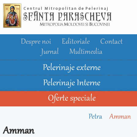
Mergi la
conţinutul
principal
Despre noi
Editoriale
Contact
Jurnal
Multimedia
Pelerinaje externe
Pelerinaje Interne
Oferte speciale
Petra
Amman
Amman