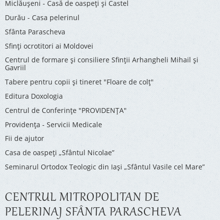
Miclăușeni - Casă de oaspeţi şi Castel
Durău - Casa pelerinul
Sfânta Parascheva
Sfinți ocrotitori ai Moldovei
Centrul de formare și consiliere Sfinții Arhangheli Mihail și
Gavriil
Tabere pentru copii şi tineret "Floare de colţ"
Editura Doxologia
Centrul de Conferinţe "PROVIDENŢA"
Providenţa - Servicii Medicale
Fii de ajutor
Casa de oaspeți „Sfântul Nicolae”
Seminarul Ortodox Teologic din Iași „Sfântul Vasile cel Mare”
CENTRUL MITROPOLITAN DE
PELERINAJ SFÂNTA PARASCHEVA