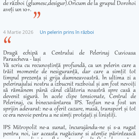
de război (glumesc,desigur).Oricum de la grupul Dorohoi
aveți un 10+.
4 Martie 2026
Un pelerin prins în război
Dragă echipă a Centrului de Pelerinaj Cuvioasa
Parascheva - Iași
Vă scriu cu recunoștință profundă, ca un pelerin care a
trăit momente de nesiguranță, dar care a simțit tot
timpul prezența și grija dumneavoastră. În ultima zi a
pelerinajului nostru a izbucnit razboiul și am fost nevoiți
să rămânem până când călătoria noastră spre casă a
devenit sigură. În acele clipe tensionate, Centrul de
Pelerinaj, cu binecuvântarea IPS. Teofan ne-a fost un
sprijin adevarat: ne-a oferit cazare, masă, transport și tot
ce era nevoie pentru a ne simți protejați și liniștiți.
IPS Mitropolit ne-a sunat, încurajându-ne și s-a rugat
pentru noi, iar aceasta rugăciune si atenție părintească