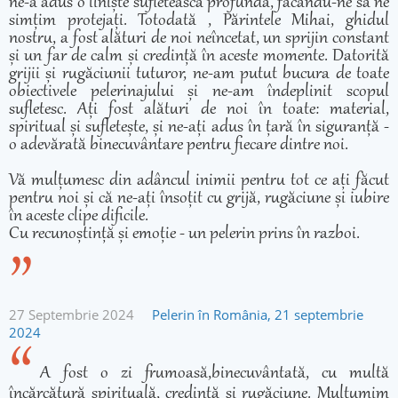
ne-a adus o liniște sufletească profundă, făcându-ne să ne
simțim protejați. Totodată , Părintele Mihai, ghidul
nostru, a fost alături de noi neîncetat, un sprijin constant
și un far de calm și credință în aceste momente. Datorită
grijii și rugăciunii tuturor, ne-am putut bucura de toate
obiectivele pelerinajului și ne-am îndeplinit scopul
sufletesc. Ați fost alături de noi în toate: material,
spiritual și sufletește, și ne-ați adus în țară în siguranță -
o adevărată binecuvântare pentru fiecare dintre noi.
Vă mulțumesc din adâncul inimii pentru tot ce ați făcut
pentru noi și că ne-ați însoțit cu grijă, rugăciune și iubire
în aceste clipe dificile.
Cu recunoștință și emoție - un pelerin prins în razboi.
27 Septembrie 2024
Pelerin în România, 21 septembrie
2024
A fost o zi frumoasă,binecuvântată, cu multă
încărcătură spirituală, credință și rugăciune. Mulțumim