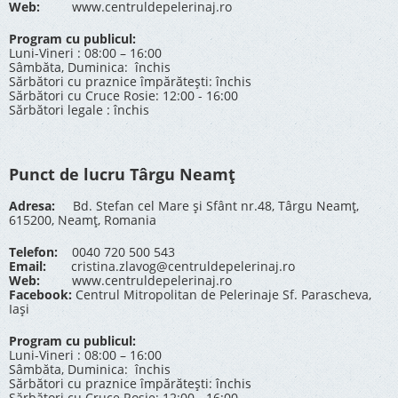
Web:
www.centruldepelerinaj.ro
Program cu publicul:
Luni-Vineri : 08:00 – 16:00
Sâmbăta, Duminica: închis
Sărbători cu praznice împărătești: închis
Sărbători cu Cruce Rosie: 12:00 - 16:00
Sărbători legale : închis
Punct de lucru Târgu Neamț
Adresa:
Bd. Stefan cel Mare și Sfânt nr.48, Târgu Neamț,
615200, Neamț, Romania
Telefon:
0040 720 500 543
Email:
cristina.zlavog@centruldepelerinaj.ro
Web:
www.centruldepelerinaj.ro
Facebook:
Centrul Mitropolitan de Pelerinaje Sf. Parascheva,
Iași
Program cu publicul:
Luni-Vineri : 08:00 – 16:00
Sâmbăta, Duminica: închis
Sărbători cu praznice împărătești: închis
Sărbători cu Cruce Rosie: 12:00 - 16:00