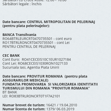
Sărbători legale : închis
Date bancare: CENTRUL MITROPOLITAN DE PELERINAJ
(pentru plata pelerinajelor):
BANCA Transilvania
RO64BTRLEURCRT0470735501 - cont euro
RO17BTRLRONCRT0470735501 - cont Lei
PENTRU CENTRUL DE PELERINAJ
CEC BANK
Cont Euro: RO41CECEIS10C1EUR1027184
Cont Lei: RO68CECEIS1030RON1027133
Sucursala Iasi, Agentia Piata Unirii
Date bancare: PROVITUR ROMANIA (pentru plata
ASIGURARILOR MEDICALE)
FUNDATIA PROMOVAREA SI VALORIZAREA IDENTITATII
TURISMULUI DIN ROMANIA “PROVITUR ROMANIA”
BT BANK
LEI: RO83BTRLRONCRT0T1F7A2101
Numar brevet de turism:
16421 / 19.04.2010
Numar licenta de turism:
1379/ 06.03.2019