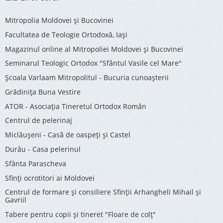
Mitropolia Moldovei și Bucovinei
Facultatea de Teologie Ortodoxă, Iaşi
Magazinul online al Mitropoliei Moldovei și Bucovinei
Seminarul Teologic Ortodox "Sfântul Vasile cel Mare"
Şcoala Varlaam Mitropolitul - Bucuria cunoaşterii
Grădinița Buna Vestire
ATOR - Asociaţia Tineretul Ortodox Român
Centrul de pelerinaj
Miclăușeni - Casă de oaspeţi şi Castel
Durău - Casa pelerinul
Sfânta Parascheva
Sfinți ocrotitori ai Moldovei
Centrul de formare și consiliere Sfinții Arhangheli Mihail și
Gavriil
Tabere pentru copii şi tineret "Floare de colţ"