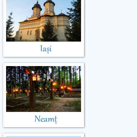
Muntenegru
Iași
Neamț