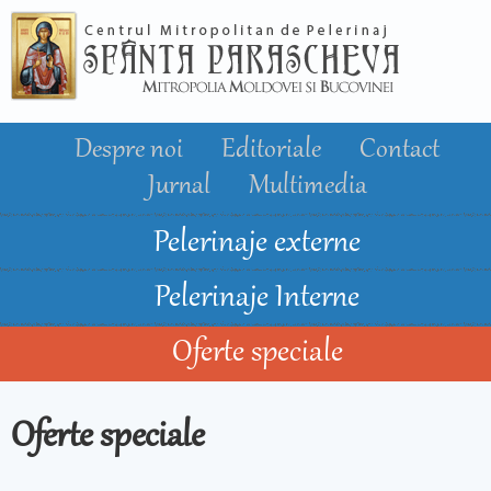
Mergi la
conţinutul
principal
Despre noi
Editoriale
Contact
Jurnal
Multimedia
Pelerinaje externe
Pelerinaje Interne
Oferte speciale
Oferte speciale