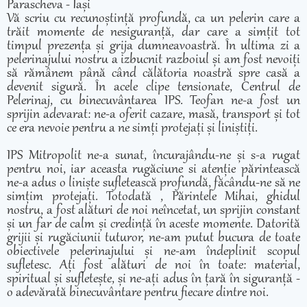
Parascheva - Iași
Vă scriu cu recunoștință profundă, ca un pelerin care a
trăit momente de nesiguranță, dar care a simțit tot
timpul prezența și grija dumneavoastră. În ultima zi a
pelerinajului nostru a izbucnit razboiul și am fost nevoiți
să rămânem până când călătoria noastră spre casă a
devenit sigură. În acele clipe tensionate, Centrul de
Pelerinaj, cu binecuvântarea IPS. Teofan ne-a fost un
sprijin adevarat: ne-a oferit cazare, masă, transport și tot
ce era nevoie pentru a ne simți protejați și liniștiți.
IPS Mitropolit ne-a sunat, încurajându-ne și s-a rugat
pentru noi, iar aceasta rugăciune si atenție părintească
ne-a adus o liniște sufletească profundă, făcându-ne să ne
simțim protejați. Totodată , Părintele Mihai, ghidul
nostru, a fost alături de noi neîncetat, un sprijin constant
și un far de calm și credință în aceste momente. Datorită
grijii și rugăciunii tuturor, ne-am putut bucura de toate
obiectivele pelerinajului și ne-am îndeplinit scopul
sufletesc. Ați fost alături de noi în toate: material,
spiritual și sufletește, și ne-ați adus în țară în siguranță -
o adevărată binecuvântare pentru fiecare dintre noi.