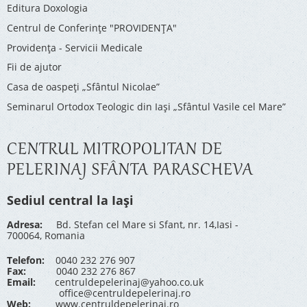
Editura Doxologia
Centrul de Conferinţe "PROVIDENŢA"
Providenţa - Servicii Medicale
Fii de ajutor
Casa de oaspeți „Sfântul Nicolae”
Seminarul Ortodox Teologic din Iași „Sfântul Vasile cel Mare”
CENTRUL MITROPOLITAN DE
PELERINAJ SFÂNTA PARASCHEVA
Sediul central la Iași
Adresa:
Bd. Stefan cel Mare si Sfant, nr. 14,Iasi -
700064, Romania
Telefon:
0040 232 276 907
Fax:
0040 232 276 867
Email:
centruldepelerinaj@yahoo.co.uk
office@centruldepelerinaj.ro
Web:
www.centruldepelerinaj.ro