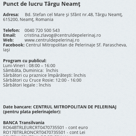
Punct de lucru Târgu Neamț
Adresa:
Bd. Stefan cel Mare și Sfânt nr.48, Târgu Neamț,
615200, Neamț, Romania
Telefon:
0040 720 500 543
Email:
cristina.zlavog@centruldepelerinaj.ro
Web:
www.centruldepelerinaj.ro
Facebook:
Centrul Mitropolitan de Pelerinaje Sf. Parascheva,
Iași
Program cu publicul:
Luni-Vineri : 08:00 – 16:00
Sâmbăta, Duminica: închis
Sărbători cu praznice împărătești: închis
Sărbători cu Cruce Rosie: 12:00 - 16:00
Sărbători legale : închis
Date bancare: CENTRUL MITROPOLITAN DE PELERINAJ
(pentru plata pelerinajelor):
BANCA Transilvania
RO64BTRLEURCRT0470735501 - cont euro
RO17BTRLRONCRT0470735501 - cont Lei