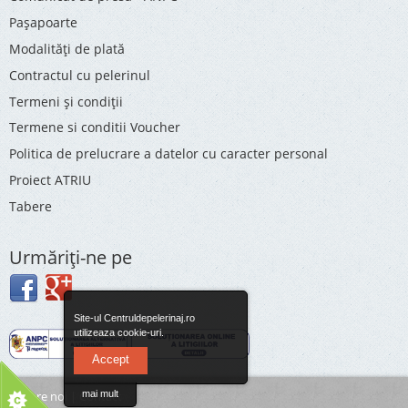
Pașapoarte
Modalități de plată
Contractul cu pelerinul
Termeni și condiții
Termene si conditii Voucher
Politica de prelucrare a datelor cu caracter personal
Proiect ATRIU
Tabere
Urmăriţi-ne pe
Site-ul Centruldepelerinaj.ro
utilizeaza cookie-uri.
Accept
Despre noi
|
Contact
mai mult