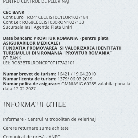
PENTRU CENTRUL DE PELERINAJ
CEC BANK
Cont Euro: RO41CECEIS10C1EUR1027184
Cont Lei: RO68CECEIS1030RON1027133
Sucursala Iasi, Agentia Piata Unirii
Date bancare: PROVITUR ROMANIA (pentru plata
ASIGURARILOR MEDICALE)
FUNDATIA PROMOVAREA SI VALORIZAREA IDENTITATII
TURISMULUI DIN ROMANIA “PROVITUR ROMANIA”
BT BANK
LEI: RO83BTRLRONCRT0T1F7A2101
Numar brevet de turism:
16421 / 19.04.2010
Numar licenta de turism:
1379/ 06.03.2019
Numar polita de asigurare:
OMNIASIG 60285 valabila pana la
data 12.02.2027
INFORMAŢII UTILE
Informare - Centrul Mitropolitan de Pelerinaj
Cerere returnare sume achitate
Comunicat de presă - ANPC