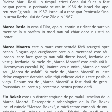
Riviera Marii Rosii. In timpul crizei Canalului Suez a fost
ocupat pentru o perioada scurta in 1956 de Israel dar apoi
returnat Egiptului in 1957. Israel-ul a reocupat Peninsula Sinai
in urma Razboiului de Sase Zile din 1967
Marea Rosie
in orasul Eilat, apa cu continut ridicat de sare va
mentine la suprafata in mod natural chiar daca nu stiti sa
inotati.
Marea Moarta
este o mare continentală fără scurgeri spre
ocean. Singura apă curgătoare care o alimentează este râul
Iordan, care face granița naturală dintre Israel, Iordania de
vest și Iordania. Numele de „Marea Moartă” este atribuită lui
Hieronymus (secolul IV). Înainte era numită „Marea de sare”
sau „Marea de asfalt”. Numele de „Marea Moartă” nu este
deloc exagerat: datorită salinității ridicate aici nu este posibilă
viața. Denumirea de „Marea Moartă” a fost dată de grecul
Pausanias, cel care a și cercetat-o pentru prima dată.
Ein Bokek
este un district stațiune de pe malul israelian de la
Marea Moartă. Descoperirile arheologice de la Ein Bokek
includ ruinele "Metzad Bokek", o mică cetate romană, drumul
principal, și ruinele unei vechi fabrici de parfum și