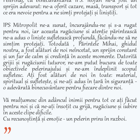
Pelerinaj, cu binecuvântarea IPS. Teofan ne-a fost un
sprijin adevarat: ne-a oferit cazare, masă, transport și tot
ce era nevoie pentru a ne simți protejați și liniștiți.
IPS Mitropolit ne-a sunat, încurajându-ne și s-a rugat
pentru noi, iar aceasta rugăciune si atenție părintească
ne-a adus o liniște sufletească profundă, făcându-ne să ne
simțim protejați. Totodată , Părintele Mihai, ghidul
nostru, a fost alături de noi neîncetat, un sprijin constant
și un far de calm și credință în aceste momente. Datorită
grijii și rugăciunii tuturor, ne-am putut bucura de toate
obiectivele pelerinajului și ne-am îndeplinit scopul
sufletesc. Ați fost alături de noi în toate: material,
spiritual și sufletește, și ne-ați adus în țară în siguranță -
o adevărată binecuvântare pentru fiecare dintre noi.
Vă mulțumesc din adâncul inimii pentru tot ce ați făcut
pentru noi și că ne-ați însoțit cu grijă, rugăciune și iubire
în aceste clipe dificile.
Cu recunoștință și emoție - un pelerin prins în razboi.