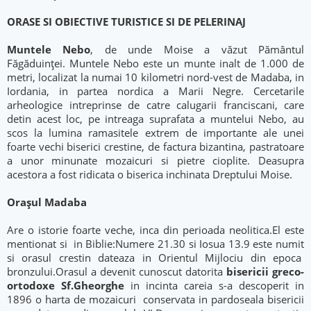
ORASE SI OBIECTIVE TURISTICE SI DE PELERINAJ
Muntele Nebo
, de unde Moise a văzut Pământul
Făgăduinţei. Muntele Nebo este un munte inalt de 1.000 de
metri, localizat la numai 10 kilometri nord-vest de Madaba, in
Iordania, in partea nordica a Marii Negre. Cercetarile
arheologice intreprinse de catre calugarii franciscani, care
detin acest loc, pe intreaga suprafata a muntelui Nebo, au
scos la lumina ramasitele extrem de importante ale unei
foarte vechi biserici crestine, de factura bizantina, pastratoare
a unor minunate mozaicuri si pietre cioplite. Deasupra
acestora a fost ridicata o biserica inchinata Dreptului Moise.
Oraşul Madaba
Are o istorie foarte veche, inca din perioada neolitica.El este
mentionat si in Biblie:Numere 21.30 si Iosua 13.9 este numit
si orasul crestin dateaza in Orientul Mijlociu din epoca
bronzului.Orasul a devenit cunoscut datorita
bisericii greco-
ortodoxe Sf.Gheorghe
in incinta careia s-a descoperit in
1896 o harta de mozaicuri conservata in pardoseala bisericii