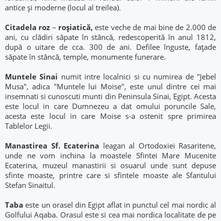
antice şi moderne (locul al treilea).
Citadela roz
–
roşiatică,
este veche de mai bine de 2.000 de
ani, cu clădiri săpate în stâncă, redescoperită în anul 1812,
după o uitare de cca. 300 de ani. Defilee înguste, faţade
săpate în stâncă, temple, monumente funerare.
Muntele Sinai
numit intre localnici si cu numirea de "Jebel
Musa", adica "Muntele lui Moise", este unul dintre cei mai
insemnati si cunoscuti munti din Peninsula Sinai, Egipt. Acesta
este locul in care Dumnezeu a dat omului poruncile Sale,
acesta este locul in care Moise s-a ostenit spre primirea
Tablelor Legii.
Manastirea Sf. Ecaterina
leagan al Ortodoxiei Rasaritene,
unde ne vom inchina la moastele Sfintei Mare Mucenite
Ecaterina, muzeul manastirii si osuarul unde sunt depuse
sfinte moaste, printre care si sfintele moaste ale Sfantului
Stefan Sinaitul.
Taba
este un orasel din Egipt aflat in punctul cel mai nordic al
Golfului Aqaba. Orasul este si cea mai nordica localitate de pe