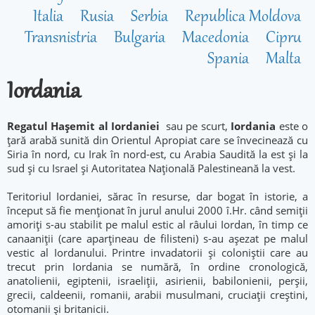
Italia
Rusia
Serbia
Republica Moldova
Transnistria
Bulgaria
Macedonia
Cipru
Spania
Malta
Iordania
Regatul Hașemit al Iordaniei
sau pe scurt,
Iordania
este o
țară arabă sunită din Orientul Apropiat care se învecinează cu
Siria în nord, cu Irak în nord-est, cu Arabia Saudită la est și la
sud și cu Israel și Autoritatea Națională Palestineană ‎la vest.
Teritoriul Iordaniei, sărac în resurse, dar bogat în istorie, a
început să fie menționat în jurul anului 2000 î.Hr. când semiții
amoriți s-au stabilit pe malul estic al râului Iordan, în timp ce
canaaniții (care aparțineau de filisteni) s-au așezat pe malul
vestic al Iordanului. Printre invadatorii și coloniștii care au
trecut prin Iordania se numără, în ordine cronologică,
anatolienii, egiptenii, israeliții, asirienii, babilonienii, perșii,
grecii, caldeenii, romanii, arabii musulmani, cruciații creștini,
otomanii și britanicii.