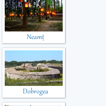
Neamț
Dobrogea