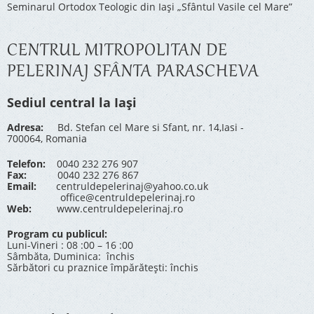
Seminarul Ortodox Teologic din Iași „Sfântul Vasile cel Mare”
CENTRUL MITROPOLITAN DE
PELERINAJ SFÂNTA PARASCHEVA
Sediul central la Iași
Adresa:
Bd. Stefan cel Mare si Sfant, nr. 14,Iasi -
700064, Romania
Telefon:
0040 232 276 907
Fax:
0040 232 276 867
Email:
centruldepelerinaj@yahoo.co.uk
office@centruldepelerinaj.ro
Web:
www.centruldepelerinaj.ro
Program cu publicul:
Luni-Vineri : 08 :00 – 16 :00
Sâmbăta, Duminica: închis
Sărbători cu praznice împărătești: închis