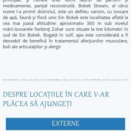
medicamente, parțial reconstruită. Bokek Stream, al cărui
nume l-a primit districtul, este un defileu canion, cu izvoare
de apă, faună și floră unic Ein Bokek este localitatea aflată la
cea mai joasă altitudine: aproximativ 360 m sub nivelul
mării.Izvoarele fierbinți Zohar sunt situate la trei kilometri în
sud de Ein Bokek. Bogată în sulf, apa este considerată a fi
deosebit de benefică în tratamentul afecțiunilor musculare,
boli ale articulațiilor și alergii
DESPRE LOCAŢIILE ÎN CARE V-AR
PLĂCEA SĂ AJUNGEŢI
EXTERNE