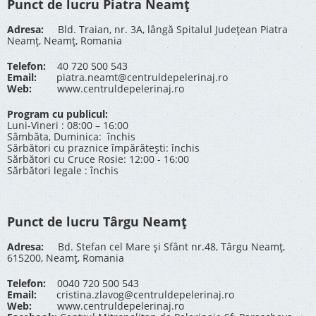
Punct de lucru Piatra Neamț
Adresa:
Bld. Traian, nr. 3A, lângă Spitalul Județean Piatra
Neamț, Neamț, Romania
Telefon:
40 720 500 543
Email:
piatra.neamt@centruldepelerinaj.ro
Web:
www.centruldepelerinaj.ro
Program cu publicul:
Luni-Vineri : 08:00 – 16:00
Sâmbăta, Duminica: închis
Sărbători cu praznice împărătești: închis
Sărbători cu Cruce Rosie: 12:00 - 16:00
Sărbători legale : închis
Punct de lucru Târgu Neamț
Adresa:
Bd. Stefan cel Mare și Sfânt nr.48, Târgu Neamț,
615200, Neamț, Romania
Telefon:
0040 720 500 543
Email:
cristina.zlavog@centruldepelerinaj.ro
Web:
www.centruldepelerinaj.ro