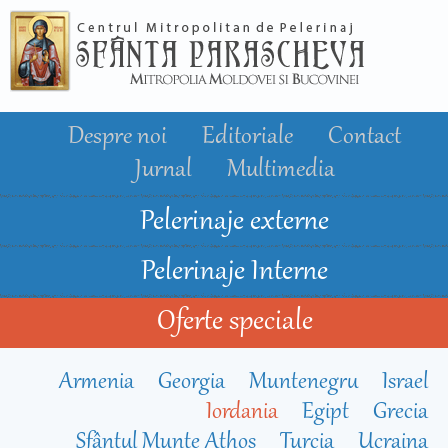
Mergi la
conţinutul
principal
Despre noi
Editoriale
Contact
Jurnal
Multimedia
Pelerinaje externe
Pelerinaje Interne
Oferte speciale
Armenia
Georgia
Muntenegru
Israel
Iordania
Egipt
Grecia
Sfântul Munte Athos
Turcia
Ucraina