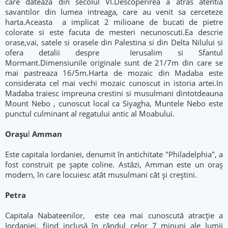
care dateaza din secolul VI.Descoperirea a atras atentia
savantilor din lumea intreaga, care au venit sa cerceteze
harta.Aceasta a implicat 2 milioane de bucati de pietre
colorate si este facuta de mesteri necunoscuti.Ea descrie
orase,vai, satele si orasele din Palestina si din Delta Nilului si
ofera detalii despre Ierusalim si Sfantul
Mormant.Dimensiunile originale sunt de 21/7m din care se
mai pastreaza 16/5m.Harta de mozaic din Madaba este
considerata cel mai vechi mozaic cunoscut in istoria artei.In
Madaba traiesc impreuna crestini si musulmani dintotdeauna
Mount Nebo , cunoscut local ca Siyagha, Muntele Nebo este
punctul culminant al regatului antic al Moabului.
Oraşu
l
Amman
Este capitala Iordaniei, denumit în antichitate "Philadelphia", a
fost construit pe șapte coline. Astăzi, Amman este un oraș
modern, în care locuiesc atât musulmani cât și creștini.
Petra
Capitala Nabateenilor, este cea mai cunoscută atracţie a
Iordaniei, fiind inclusă în rândul celor 7 minuni ale lumii