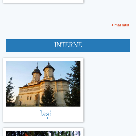
+ mai mult
INTERNE
Malta
Muntenegru
Iași