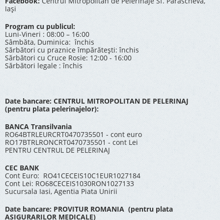
Facebook:
Centrul Mitropolitan de Pelerinaje Sf. Parascheva,
Iași
Program cu publicul:
Luni-Vineri : 08:00 – 16:00
Sâmbăta, Duminica: închis
Sărbători cu praznice împărătești: închis
Sărbători cu Cruce Rosie: 12:00 - 16:00
Sărbători legale : închis
Date bancare: CENTRUL MITROPOLITAN DE PELERINAJ
(pentru plata pelerinajelor):
BANCA Transilvania
RO64BTRLEURCRT0470735501 - cont euro
RO17BTRLRONCRT0470735501 - cont Lei
PENTRU CENTRUL DE PELERINAJ
CEC BANK
Cont Euro: RO41CECEIS10C1EUR1027184
Cont Lei: RO68CECEIS1030RON1027133
Sucursala Iasi, Agentia Piata Unirii
Date bancare: PROVITUR ROMANIA (pentru plata
ASIGURARILOR MEDICALE)