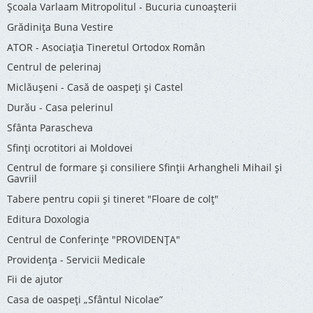
Şcoala Varlaam Mitropolitul - Bucuria cunoaşterii
Grădinița Buna Vestire
ATOR - Asociaţia Tineretul Ortodox Român
Centrul de pelerinaj
Miclăușeni - Casă de oaspeţi şi Castel
Durău - Casa pelerinul
Sfânta Parascheva
Sfinți ocrotitori ai Moldovei
Centrul de formare și consiliere Sfinții Arhangheli Mihail și
Gavriil
Tabere pentru copii şi tineret "Floare de colţ"
Editura Doxologia
Centrul de Conferinţe "PROVIDENŢA"
Providenţa - Servicii Medicale
Fii de ajutor
Casa de oaspeți „Sfântul Nicolae”