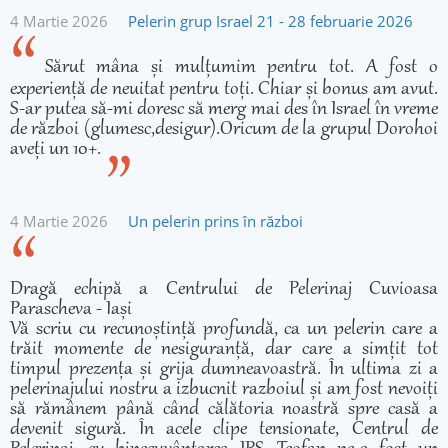
4 Martie 2026
Pelerin grup Israel 21 - 28 februarie 2026
Sărut mâna și mulțumim pentru tot. A fost o
experiență de neuitat pentru toți. Chiar și bonus am avut.
S-ar putea să-mi doresc să merg mai des în Israel în vreme
de război (glumesc,desigur).Oricum de la grupul Dorohoi
aveți un 10+.
4 Martie 2026
Un pelerin prins în război
Dragă echipă a Centrului de Pelerinaj Cuvioasa
Parascheva - Iași
Vă scriu cu recunoștință profundă, ca un pelerin care a
trăit momente de nesiguranță, dar care a simțit tot
timpul prezența și grija dumneavoastră. În ultima zi a
pelerinajului nostru a izbucnit razboiul și am fost nevoiți
să rămânem până când călătoria noastră spre casă a
devenit sigură. În acele clipe tensionate, Centrul de