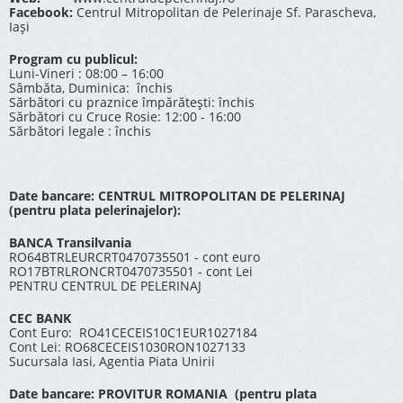
Facebook:
Centrul Mitropolitan de Pelerinaje Sf. Parascheva,
Iași
Program cu publicul:
Luni-Vineri : 08:00 – 16:00
Sâmbăta, Duminica: închis
Sărbători cu praznice împărătești: închis
Sărbători cu Cruce Rosie: 12:00 - 16:00
Sărbători legale : închis
Date bancare: CENTRUL MITROPOLITAN DE PELERINAJ
(pentru plata pelerinajelor):
BANCA Transilvania
RO64BTRLEURCRT0470735501 - cont euro
RO17BTRLRONCRT0470735501 - cont Lei
PENTRU CENTRUL DE PELERINAJ
CEC BANK
Cont Euro: RO41CECEIS10C1EUR1027184
Cont Lei: RO68CECEIS1030RON1027133
Sucursala Iasi, Agentia Piata Unirii
Date bancare: PROVITUR ROMANIA (pentru plata