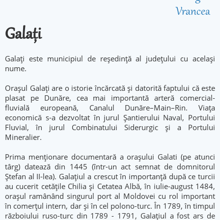
Vrancea
Galați
Galați este municipiul de reședință al județului cu același
nume.
Orașul Galați are o istorie încărcată și datorită faptului că este
plasat pe Dunăre, cea mai importantă arteră comercial-
fluvială europeană, Canalul Dunăre–Main–Rin. Viața
economică s-a dezvoltat în jurul Șantierului Naval, Portului
Fluvial, în jurul Combinatului Siderurgic și a Portului
Mineralier.
Prima menționare documentară a orașului Galati (pe atunci
târg) datează din 1445 (într-un act semnat de domnitorul
Ștefan al II-lea). Galațiul a crescut în importanță după ce turcii
au cucerit cetățile Chilia și Cetatea Albă, în iulie-august 1484,
orașul ramânând singurul port al Moldovei cu rol important
în comerțul intern, dar și în cel polono-turc. În 1789, în timpul
războiului ruso-turc din 1789 - 1791, Galațiul a fost ars de