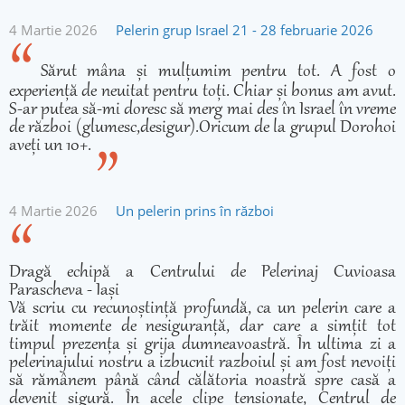
4 Martie 2026
Pelerin grup Israel 21 - 28 februarie 2026
Sărut mâna și mulțumim pentru tot. A fost o
experiență de neuitat pentru toți. Chiar și bonus am avut.
S-ar putea să-mi doresc să merg mai des în Israel în vreme
de război (glumesc,desigur).Oricum de la grupul Dorohoi
aveți un 10+.
4 Martie 2026
Un pelerin prins în război
Dragă echipă a Centrului de Pelerinaj Cuvioasa
Parascheva - Iași
Vă scriu cu recunoștință profundă, ca un pelerin care a
trăit momente de nesiguranță, dar care a simțit tot
timpul prezența și grija dumneavoastră. În ultima zi a
pelerinajului nostru a izbucnit razboiul și am fost nevoiți
să rămânem până când călătoria noastră spre casă a
devenit sigură. În acele clipe tensionate, Centrul de