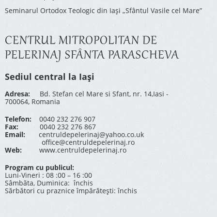
Seminarul Ortodox Teologic din Iași „Sfântul Vasile cel Mare”
CENTRUL MITROPOLITAN DE
PELERINAJ SFÂNTA PARASCHEVA
Sediul central la Iași
Adresa:
Bd. Stefan cel Mare si Sfant, nr. 14,Iasi -
700064, Romania
Telefon:
0040 232 276 907
Fax:
0040 232 276 867
Email:
centruldepelerinaj@yahoo.co.uk
office@centruldepelerinaj.ro
Web:
www.centruldepelerinaj.ro
Program cu publicul:
Luni-Vineri : 08 :00 – 16 :00
Sâmbăta, Duminica: închis
Sărbători cu praznice împărătești: închis