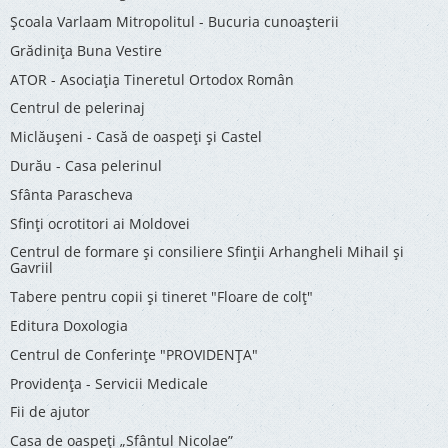
Şcoala Varlaam Mitropolitul - Bucuria cunoaşterii
Grădinița Buna Vestire
ATOR - Asociaţia Tineretul Ortodox Român
Centrul de pelerinaj
Miclăușeni - Casă de oaspeţi şi Castel
Durău - Casa pelerinul
Sfânta Parascheva
Sfinți ocrotitori ai Moldovei
Centrul de formare și consiliere Sfinții Arhangheli Mihail și
Gavriil
Tabere pentru copii şi tineret "Floare de colţ"
Editura Doxologia
Centrul de Conferinţe "PROVIDENŢA"
Providenţa - Servicii Medicale
Fii de ajutor
Casa de oaspeți „Sfântul Nicolae”