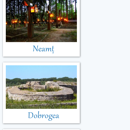
Neamț
Dobrogea