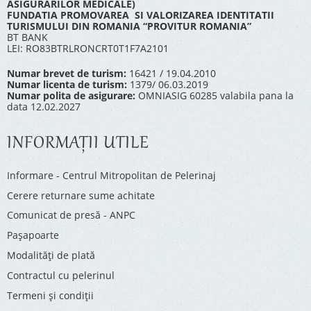
ASIGURARILOR MEDICALE)
FUNDATIA PROMOVAREA SI VALORIZAREA IDENTITATII
TURISMULUI DIN ROMANIA “PROVITUR ROMANIA”
BT BANK
LEI: RO83BTRLRONCRT0T1F7A2101
Numar brevet de turism:
16421 / 19.04.2010
Numar licenta de turism:
1379/ 06.03.2019
Numar polita de asigurare:
OMNIASIG 60285 valabila pana la
data 12.02.2027
INFORMAŢII UTILE
Informare - Centrul Mitropolitan de Pelerinaj
Cerere returnare sume achitate
Comunicat de presă - ANPC
Pașapoarte
Modalități de plată
Contractul cu pelerinul
Termeni și condiții