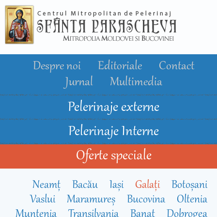
Mergi la
conţinutul
principal
Despre noi
Editoriale
Contact
Jurnal
Multimedia
Pelerinaje externe
Pelerinaje Interne
Oferte speciale
Neamț
Bacău
Iași
Galați
Botoșani
Vaslui
Maramureș
Bucovina
Oltenia
Muntenia
Transilvania
Banat
Dobrogea