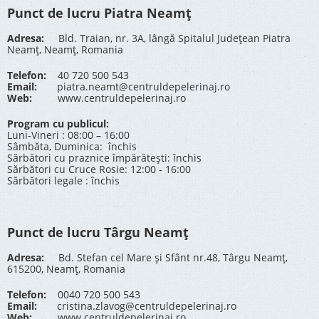
Punct de lucru Piatra Neamț
Adresa:
Bld. Traian, nr. 3A, lângă Spitalul Județean Piatra
Neamț, Neamț, Romania
Telefon:
40 720 500 543
Email:
piatra.neamt@centruldepelerinaj.ro
Web:
www.centruldepelerinaj.ro
Program cu publicul:
Luni-Vineri : 08:00 – 16:00
Sâmbăta, Duminica: închis
Sărbători cu praznice împărătești: închis
Sărbători cu Cruce Rosie: 12:00 - 16:00
Sărbători legale : închis
Punct de lucru Târgu Neamț
Adresa:
Bd. Stefan cel Mare și Sfânt nr.48, Târgu Neamț,
615200, Neamț, Romania
Telefon:
0040 720 500 543
Email:
cristina.zlavog@centruldepelerinaj.ro
Web:
www.centruldepelerinaj.ro