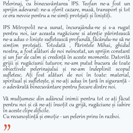
Pelerinaj, cu binecuvântarea IPS. Teofan ne-a fost un
sprijin adevarat: ne-a oferit cazare, masă, transport și tot
ce era nevoie pentru a ne simți protejați și liniștiți.
IPS Mitropolit ne-a sunat, încurajându-ne și s-a rugat
pentru noi, iar aceasta rugăciune si atenție părintească
ne-a adus o liniște sufletească profundă, făcându-ne să ne
simțim protejați. Totodată , Părintele Mihai, ghidul
nostru, a fost alături de noi neîncetat, un sprijin constant
și un far de calm și credință în aceste momente. Datorită
grijii și rugăciunii tuturor, ne-am putut bucura de toate
obiectivele pelerinajului și ne-am îndeplinit scopul
sufletesc. Ați fost alături de noi în toate: material,
spiritual și sufletește, și ne-ați adus în țară în siguranță -
o adevărată binecuvântare pentru fiecare dintre noi.
Vă mulțumesc din adâncul inimii pentru tot ce ați făcut
pentru noi și că ne-ați însoțit cu grijă, rugăciune și iubire
în aceste clipe dificile.
Cu recunoștință și emoție - un pelerin prins în razboi.