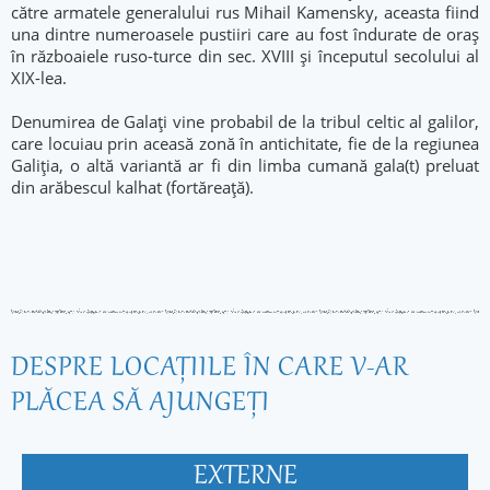
către armatele generalului rus Mihail Kamensky, aceasta fiind
una dintre numeroasele pustiiri care au fost îndurate de oraș
în războaiele ruso-turce din sec. XVIII și începutul secolului al
XIX-lea.
Denumirea de Galați vine probabil de la tribul celtic al galilor,
care locuiau prin aceasă zonă în antichitate, fie de la regiunea
Galiția, o altă variantă ar fi din limba cumană gala(t) preluat
din arăbescul kalhat (fortăreață).
DESPRE LOCAŢIILE ÎN CARE V-AR
PLĂCEA SĂ AJUNGEŢI
EXTERNE