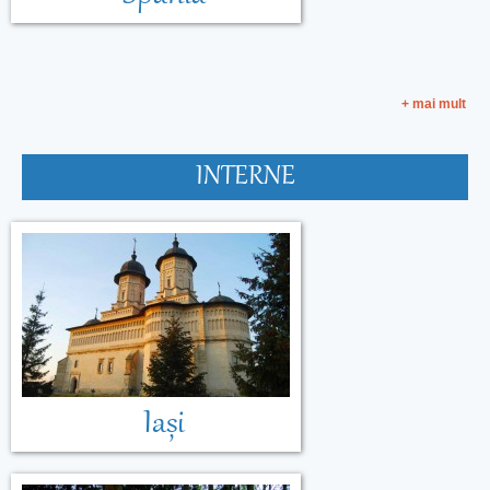
+ mai mult
INTERNE
Malta
Muntenegru
Iași