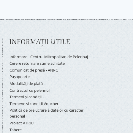
INFORMAŢII UTILE
Informare - Centrul Mitropolitan de Pelerinaj
Cerere returnare sume achitate
Comunicat de presă - ANPC
Pașapoarte
Modalități de plată
Contractul cu pelerinul
Termeni și condiții
Termene si conditii Voucher
Politica de prelucrare a datelor cu caracter
personal
Proiect ATRIU
Tabere