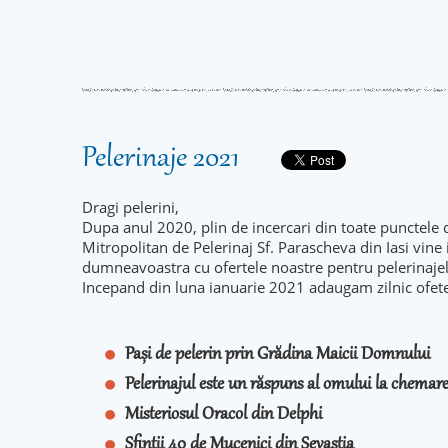
Pelerinaje 2021
Dragi pelerini,
Dupa anul 2020, plin de incercari din toate punctele 
Mitropolitan de Pelerinaj Sf. Parascheva din Iasi vine
dumneavoastra cu ofertele noastre pentru pelerinaje
Incepand din luna ianuarie 2021 adaugam zilnic ofet
Pași de pelerin prin Grădina Maicii Domnului
Pelerinajul este un răspuns al omului la chema
Misteriosul Oracol din Delphi
Sfintii 40 de Mucenici din Sevastia