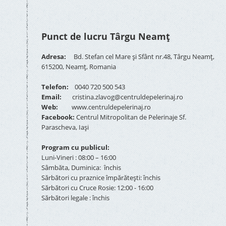
Punct de lucru Târgu Neamț
Adresa:
Bd. Stefan cel Mare și Sfânt nr.48, Târgu Neamț,
615200, Neamț, Romania
Telefon:
0040 720 500 543
Email:
cristina.zlavog@centruldepelerinaj.ro
Web:
www.centruldepelerinaj.ro
Facebook:
Centrul Mitropolitan de Pelerinaje Sf.
Parascheva, Iași
Program cu publicul:
Luni-Vineri : 08:00 – 16:00
Sâmbăta, Duminica: închis
Sărbători cu praznice împărătești: închis
Sărbători cu Cruce Rosie: 12:00 - 16:00
Sărbători legale : închis