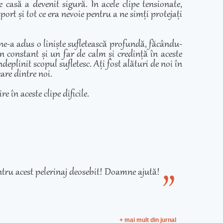
casă a devenit sigură. În acele clipe tensionate,
ort și tot ce era nevoie pentru a ne simți protejați
 ne-a adus o liniște sufletească profundă, făcându-
in constant și un far de calm și credință în aceste
eplinit scopul sufletesc. Ați fost alături de noi în
care dintre noi.
e în aceste clipe dificile.
tru acest pelerinaj deosebit! Doamne ajută!
+ mai mult din jurnal