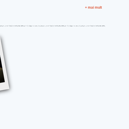
+ mai mult