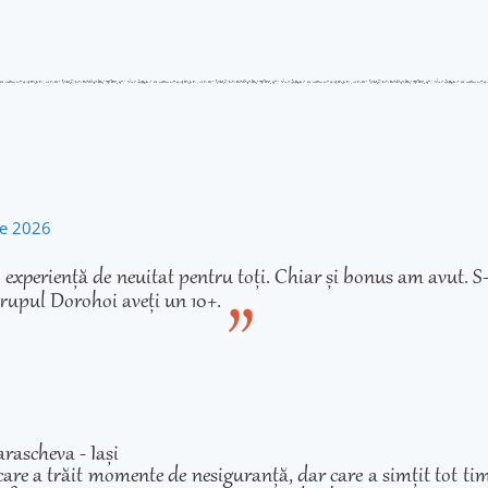
rie 2026
experiență de neuitat pentru toți. Chiar și bonus am avut. S-
rupul Dorohoi aveți un 10+.
rascheva - Iași
care a trăit momente de nesiguranță, dar care a simțit tot ti