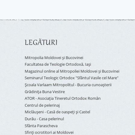
LEGĂTURI
Mitropolia Moldovei și Bucovinei
Facultatea de Teologie Ortodoxă, Iaşi
Magazinul online al Mitropoliei Moldovei și Bucovinei
Seminarul Teologic Ortodox "Sfântul Vasile cel Mare"
Şcoala Varlaam Mitropolitul - Bucuria cunoaşterii
Grădinița Buna Vestire
ATOR - Asociaţia Tineretul Ortodox Român
Centrul de pelerinaj
Miclăușeni - Casă de oaspeţi şi Castel
Durău - Casa pelerinul
Sfânta Parascheva
Sfinți ocrotitori ai Moldovei